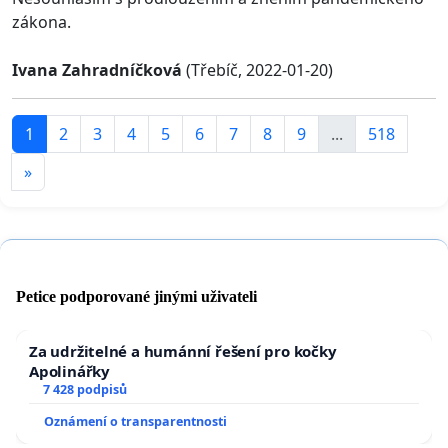
zákona.
Ivana Zahradníčková
(Třebíč, 2022-01-20)
1
2
3
4
5
6
7
8
9
...
518
»
Petice podporované jinými uživateli
Za udržitelné a humánní řešení pro kočky
Apolinářky
7 428 podpisů
Oznámení o transparentnosti