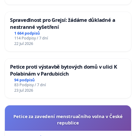
Spravedlnost pro Grejsí: žádáme důkladné a
nestranné vyšetření
1 664 podpisů
114 Podpisy / 7 dní
22 Jul 2026
Petice proti výstavbě bytových domů v ulici K
Polabinám v Pardubicích
94 podpisů
83 Podpisy / 7 dní
23 Jul 2026
Petice za zavedení menstruačního volna v České
republice