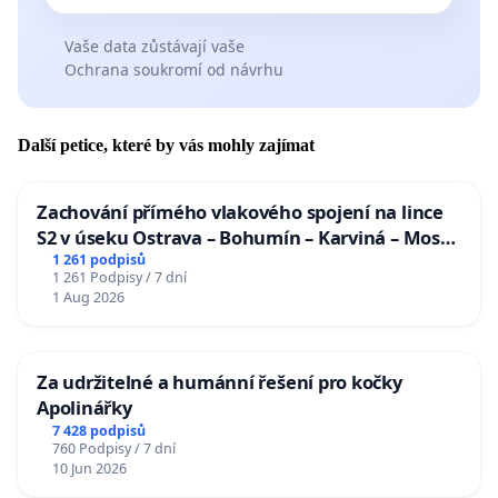
Vaše data zůstávají vaše
Ochrana soukromí od návrhu
Další petice, které by vás mohly zajímat
Zachování přímého vlakového spojení na lince
S2 v úseku Ostrava – Bohumín – Karviná – Mosty
u Jablunkova
1 261 podpisů
1 261 Podpisy / 7 dní
1 Aug 2026
Za udržitelné a humánní řešení pro kočky
Apolinářky
7 428 podpisů
760 Podpisy / 7 dní
10 Jun 2026