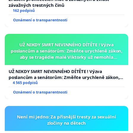
závažných trestných činů
162 podpisů
Oznámení o transparentnosti
UŽ NIKDY SMRT NEVINNÉHO DÍTĚTE ! Výzva
poslancům a senátorům: Změňte urychleně zákon,
aby se tragédie malé Viktorky už nemohla
opakovat!
UŽ NIKDY SMRT NEVINNÉHO DÍTĚTE ! Výzva
poslancům a senátorům: Změňte urychleně zákon,
aby se tragédie malé Viktorky už nemohla opakovat!
4 565 podpisů
Oznámení o transparentnosti
Není mi jedno: Za přísnější tresty za sexuální
zločiny na dětech