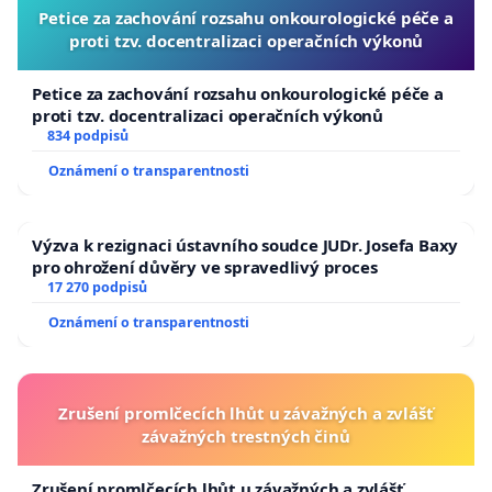
Petice za zachování rozsahu onkourologické péče a
proti tzv. docentralizaci operačních výkonů
Petice za zachování rozsahu onkourologické péče a
proti tzv. docentralizaci operačních výkonů
834 podpisů
Oznámení o transparentnosti
Výzva k rezignaci ústavního soudce JUDr. Josefa Baxy
pro ohrožení důvěry ve spravedlivý proces
17 270 podpisů
Oznámení o transparentnosti
Zrušení promlčecích lhůt u závažných a zvlášť
závažných trestných činů
Zrušení promlčecích lhůt u závažných a zvlášť