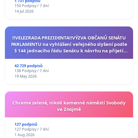
1 731 podpisů
150 Podpisy / 7 dní
14 Jul 2026
‼️VELEZRADA PREZIDENTA‼️VÝZVA OBČANŮ SENÁTU
PARLAMENTU na vyhlášení veřejného slyšení podle
§ 144 jednacího řádu Senátu k návrhu na přijetí
usnesení k podání ústavní žaloby na prezidenta
republiky
42 729 podpisů
138 Podpisy / 7 dní
19 May 2026
Chceme zelené, nikoli kamenné náměstí Svobody
ve Znojmě
127 podpisů
127 Podpisy / 7 dní
1 Aug 2026