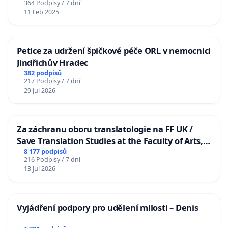
364 Podpisy / 7 dní
11 Feb 2025
Petice za udržení špičkové péče ORL v nemocnici
Jindřichův Hradec
382 podpisů
217 Podpisy / 7 dní
29 Jul 2026
Za záchranu oboru translatologie na FF UK /
Save Translation Studies at the Faculty of Arts,
Charles University
8 177 podpisů
216 Podpisy / 7 dní
13 Jul 2026
Vyjádření podpory pro udělení milosti – Denis