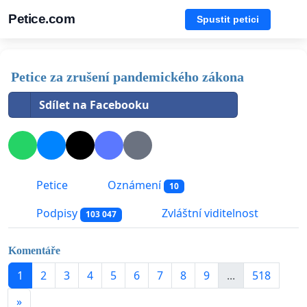
Petice.com
Spustit petici
Petice za zrušení pandemického zákona
Sdílet na Facebooku
Petice
Oznámení
10
Podpisy
Zvláštní viditelnost
103 047
Komentáře
1
2
3
4
5
6
7
8
9
...
518
»