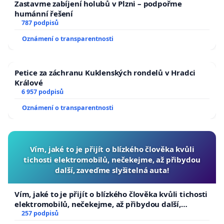
Zastavme zabíjení holubů v Plzni – podpořme
humánní řešení
787 podpisů
Oznámení o transparentnosti
Petice za záchranu Kuklenských rondelů v Hradci
Králové
6 957 podpisů
Oznámení o transparentnosti
Vím, jaké to je přijít o blízkého člověka kvůli
tichosti elektromobilů, nečekejme, až přibydou
další, zaveďme slyšitelná auta!
Vím, jaké to je přijít o blízkého člověka kvůli tichosti
elektromobilů, nečekejme, až přibydou další,
zaveďme slyšitelná auta!
257 podpisů