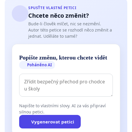
SPUSŤTE VLASTNÍ PETICI
Chcete něco změnit?
Bude-li člověk mlčet, nic se nezmění.
Autor této petice se rozhodl něco změnit a
jednat. Uděláte to samé?
Popište změnu, kterou chcete vidět
Poháněno AI
Napište to vlastními slovy. AI za vás připraví
silnou petici.
Vygenerovat petici