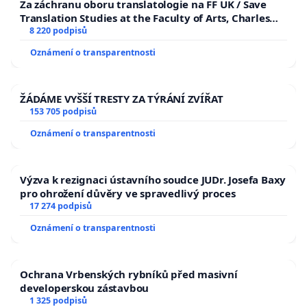
Za záchranu oboru translatologie na FF UK / Save
Translation Studies at the Faculty of Arts, Charles
University
8 220 podpisů
Oznámení o transparentnosti
ŽÁDÁME VYŠŠÍ TRESTY ZA TÝRÁNÍ ZVÍŘAT
153 705 podpisů
Oznámení o transparentnosti
Výzva k rezignaci ústavního soudce JUDr. Josefa Baxy
pro ohrožení důvěry ve spravedlivý proces
17 274 podpisů
Oznámení o transparentnosti
Ochrana Vrbenských rybníků před masivní
developerskou zástavbou
1 325 podpisů