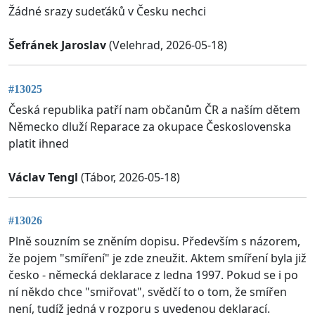
Žádné srazy sudeťáků v Česku nechci
Šefránek Jaroslav
(Velehrad, 2026-05-18)
#13025
Česká republika patří nam občanům ČR a naším dětem
Německo dluží Reparace za okupace Československa
platit ihned
Václav Tengl
(Tábor, 2026-05-18)
#13026
Plně souzním se zněním dopisu. Především s názorem,
že pojem "smíření" je zde zneužit. Aktem smíření byla již
česko - německá deklarace z ledna 1997. Pokud se i po
ní někdo chce "smiřovat", svědčí to o tom, že smířen
není, tudíž jedná v rozporu s uvedenou deklarací.