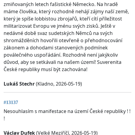
zmiňovaných letech fašistické Německo. Na hradě
máme člověka, který rozhodně nehájí zájmy naší země,
který je spíše lobbistou zbrojařů, kteří cítí příležitost
militarizovat Evropu ve jménu svých zisků. Ještě v
nedávné době svaz sudetských Němců na svých
shromážděních hovořili otevřeně o přehodnocování
zákonem a dohodami stanovených podmínek
poválečného uspořádání. Rozhodně není jakýkoliv
důvod, aby se setkávali na našem území! Suverenita
České republiky musí být zachována!
Lukáš Stechr
(Kladno, 2026-05-19)
#13137
Nesouhlasím s manifestace na území České republiky ! !
!
Václav Dufek
(Velké Meziříčí, 2026-05-19)