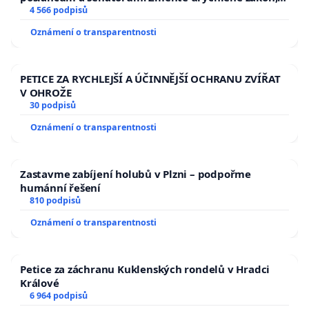
aby se tragédie malé Viktorky už nemohla opakovat!
4 566 podpisů
Oznámení o transparentnosti
PETICE ZA RYCHLEJŠÍ A ÚČINNĚJŠÍ OCHRANU ZVÍŘAT
V OHROŽE
30 podpisů
Oznámení o transparentnosti
Zastavme zabíjení holubů v Plzni – podpořme
humánní řešení
810 podpisů
Oznámení o transparentnosti
Petice za záchranu Kuklenských rondelů v Hradci
Králové
6 964 podpisů