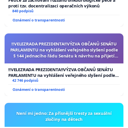
proti tzv. docentralizaci operačních výkonů
840 podpisů
Oznámení o transparentnosti
‼️VELEZRADA PREZIDENTA‼️VÝZVA OBČANŮ SENÁTU
PARLAMENTU na vyhlášení veřejného slyšení podle
§ 144 jednacího řádu Senátu k návrhu na přijetí
usnesení k podání ústavní žaloby na prezidenta
republiky
‼️VELEZRADA PREZIDENTA‼️VÝZVA OBČANŮ SENÁTU
PARLAMENTU na vyhlášení veřejného slyšení podle §
144 jednacího řádu Senátu k návrhu na přijetí
42 746 podpisů
usnesení k podání ústavní žaloby na prezidenta
Oznámení o transparentnosti
republiky
Není mi jedno: Za přísnější tresty za sexuální
zločiny na dětech