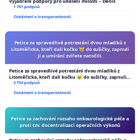
Vyjádření podpory pro udělení milosti – Denis
1 761 podpisů
Oznámení o transparentnosti
Petice za spravedlivé potrestání dvou mladíků z
Litoměřicka, kteří dali kočku 😿 do sušičky, zapnuli
ji a umírání zvířete natočili.
Petice za spravedlivé potrestání dvou mladíků z
Litoměřicka, kteří dali kočku 😿 do sušičky, zapnuli ji
a umírání zvířete natočili.
3 754 podpisů
Oznámení o transparentnosti
Petice za zachování rozsahu onkourologické péče a
proti tzv. docentralizaci operačních výkonů
Petice za zachování rozsahu onkourologické péče a