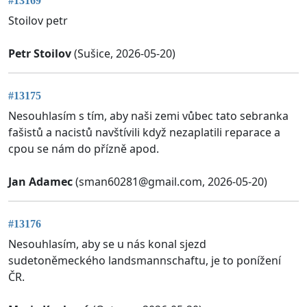
#13169
Stoilov petr
Petr Stoilov
(Sušice, 2026-05-20)
#13175
Nesouhlasím s tím, aby naši zemi vůbec tato sebranka
fašistů a nacistů navštívili když nezaplatili reparace a
cpou se nám do přízně apod.
Jan Adamec
(
sman60281@gmail.com
, 2026-05-20)
#13176
Nesouhlasím, aby se u nás konal sjezd
sudetoněmeckého landsmannschaftu, je to ponížení
ČR.