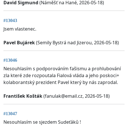
David Sigmund
(Náměšť na Hané, 2026-05-18)
#13043
Jsem vlastenec.
Pavel Bujárek
(Semily Bystrá nad Jizerou, 2026-05-18)
#13046
Nesouhlasím s podporováním fašismu a prohlubování
zla které zde rozpoutala Fialová vláda a jeho poskoci+
kolaborantský prezident Pavel který by nás zaprodal.
František Košták
(
fanulak@email.cz
, 2026-05-18)
#13047
Nesouhlasím se sjezdem Sudeťákû !