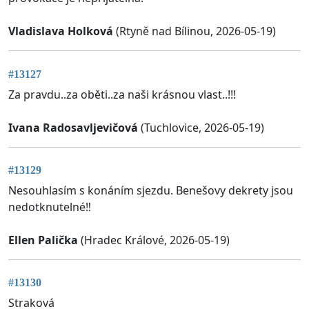
Vladislava Holková
(Rtyně nad Bílinou, 2026-05-19)
#13127
Za pravdu..za oběti..za naši krásnou vlast..!!!
Ivana Radosavljevičová
(Tuchlovice, 2026-05-19)
#13129
Nesouhlasím s konáním sjezdu. Benešovy dekrety jsou
nedotknutelné‼️
Ellen Palička
(Hradec Králové, 2026-05-19)
#13130
Straková