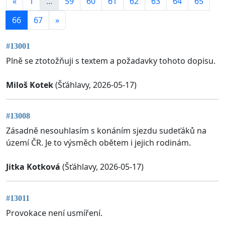
«
1
...
59
60
61
62
63
64
65
66
67
»
#13001
Plně se ztotožňuji s textem a požadavky tohoto dopisu.
Miloš Kotek
(Šťáhlavy, 2026-05-17)
#13008
Zásadně nesouhlasím s konáním sjezdu sudeťáků na
území ČR. Je to výsměch obětem i jejich rodinám.
Jitka Kotková
(Šťáhlavy, 2026-05-17)
#13011
Provokace není usmíření.