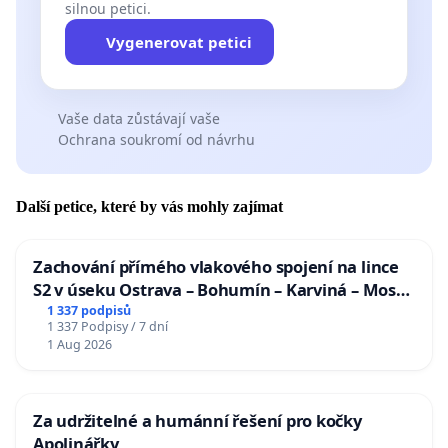
silnou petici.
Vygenerovat petici
Vaše data zůstávají vaše
Ochrana soukromí od návrhu
Další petice, které by vás mohly zajímat
Zachování přímého vlakového spojení na lince
S2 v úseku Ostrava – Bohumín – Karviná – Mosty
u Jablunkova
1 337 podpisů
1 337 Podpisy / 7 dní
1 Aug 2026
Za udržitelné a humánní řešení pro kočky
Apolinářky