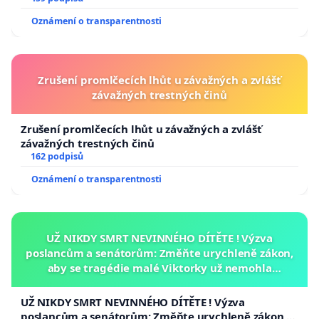
Oznámení o transparentnosti
Zrušení promlčecích lhůt u závažných a zvlášť
závažných trestných činů
Zrušení promlčecích lhůt u závažných a zvlášť
závažných trestných činů
162 podpisů
Oznámení o transparentnosti
UŽ NIKDY SMRT NEVINNÉHO DÍTĚTE ! Výzva
poslancům a senátorům: Změňte urychleně zákon,
aby se tragédie malé Viktorky už nemohla
opakovat!
UŽ NIKDY SMRT NEVINNÉHO DÍTĚTE ! Výzva
poslancům a senátorům: Změňte urychleně zákon,