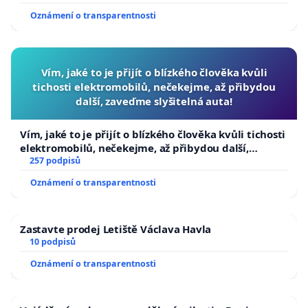
Oznámení o transparentnosti
Vím, jaké to je přijít o blízkého člověka kvůli
tichosti elektromobilů, nečekejme, až přibydou
další, zaveďme slyšitelná auta!
Vím, jaké to je přijít o blízkého člověka kvůli tichosti
elektromobilů, nečekejme, až přibydou další,
zaveďme slyšitelná auta!
257 podpisů
Oznámení o transparentnosti
Zastavte prodej Letiště Václava Havla
10 podpisů
Oznámení o transparentnosti