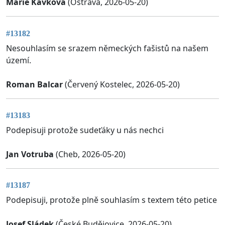
Marie Kavková
(Ostrava, 2026-05-20)
#13182
Nesouhlasím se srazem německých fašistů na našem
území.
Roman Balcar
(Červený Kostelec, 2026-05-20)
#13183
Podepisuji protože sudeťáky u nás nechci
Jan Votruba
(Cheb, 2026-05-20)
#13187
Podepisuji, protože plně souhlasím s textem této petice
Josef Sládek
(České Budějovice, 2026-05-20)