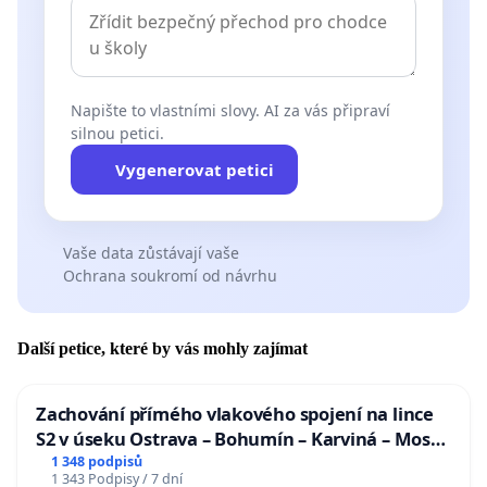
Napište to vlastními slovy. AI za vás připraví
silnou petici.
Vygenerovat petici
Vaše data zůstávají vaše
Ochrana soukromí od návrhu
Další petice, které by vás mohly zajímat
Zachování přímého vlakového spojení na lince
S2 v úseku Ostrava – Bohumín – Karviná – Mosty
u Jablunkova
1 348 podpisů
1 343 Podpisy / 7 dní