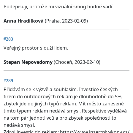
Podepisuji, protože mi vizuální smog hodně vadí.
Anna Hradilková
(Praha, 2023-02-09)
#283
Veřejný prostor slouží lidem.
Stepan Nepovedomy
(Choceň, 2023-02-10)
#289
Přidávám se k výzvě a souhlasím. Investice českých
firem do outdoorových reklam je dlouhodobě do 5%,
zbytek jde do jiných typů reklam. Mít město zanesené
tímto typem reklam nedává smysl. Respektive vydělává
na tom pár jednotlivců a pro zbytek společnosti to
nedává smysl.
Zdroj investic do reklam: https://www.inzertnivykony.cz/