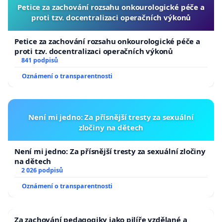
Petice za zachování rozsahu onkourologické péče a
proti tzv. docentralizaci operačních výkonů
Petice za zachování rozsahu onkourologické péče a
proti tzv. docentralizaci operačních výkonů
841 podpisů
Oznámení o transparentnosti
Není mi jedno: Za přísnější tresty za sexuální
zločiny na dětech
Není mi jedno: Za přísnější tresty za sexuální zločiny
na dětech
2 026 podpisů
Oznámení o transparentnosti
Za zachování pedagogiky jako pilíře vzdělané a