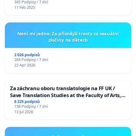
345 Podpisy / 7 dní
11 Feb 2025
Není mi jedno: Za přísnější tresty za sexuální
zločiny na dětech
2 026 podpisů
284 Podpisy / 7 dní
22 Apr 2026
Za záchranu oboru translatologie na FF UK /
Save Translation Studies at the Faculty of Arts,
Charles University
8 225 podpisů
158 Podpisy / 7 dní
13 Jul 2026