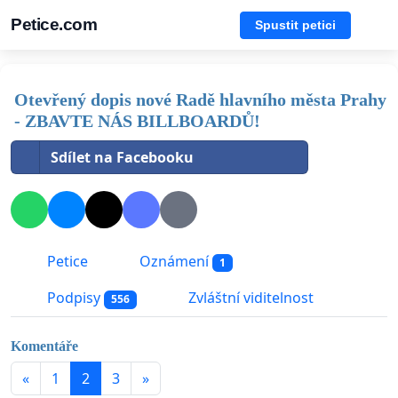
Petice.com
Spustit petici
Otevřený dopis nové Radě hlavního města Prahy
- ZBAVTE NÁS BILLBOARDŮ!
Sdílet na Facebooku
Petice
Oznámení
1
Podpisy
Zvláštní viditelnost
556
Komentáře
«
1
2
3
»