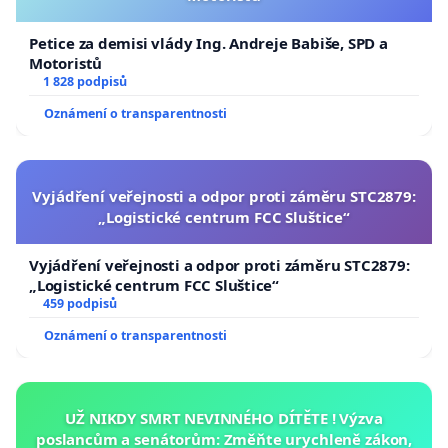
Petice za demisi vlády Ing. Andreje Babiše, SPD a
Motoristů
1 828 podpisů
Oznámení o transparentnosti
Vyjádření veřejnosti a odpor proti záměru STC2879:
„Logistické centrum FCC Sluštice“
Vyjádření veřejnosti a odpor proti záměru STC2879:
„Logistické centrum FCC Sluštice“
459 podpisů
Oznámení o transparentnosti
UŽ NIKDY SMRT NEVINNÉHO DÍTĚTE ! Výzva
poslancům a senátorům: Změňte urychleně zákon,