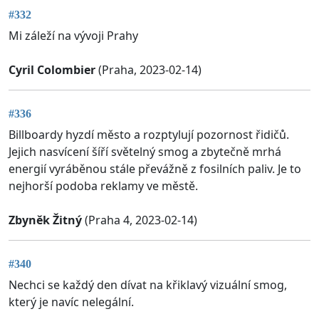
#332
Mi záleží na vývoji Prahy
Cyril Colombier
(Praha, 2023-02-14)
#336
Billboardy hyzdí město a rozptylují pozornost řidičů.
Jejich nasvícení šíří světelný smog a zbytečně mrhá
energií vyráběnou stále převážně z fosilních paliv. Je to
nejhorší podoba reklamy ve městě.
Zbyněk Žitný
(Praha 4, 2023-02-14)
#340
Nechci se každý den dívat na křiklavý vizuální smog,
který je navíc nelegální.