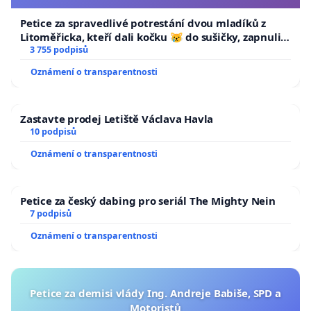
Petice za spravedlivé potrestání dvou mladíků z
Litoměřicka, kteří dali kočku 😿 do sušičky, zapnuli ji
a umírání zvířete natočili.
3 755 podpisů
Oznámení o transparentnosti
Zastavte prodej Letiště Václava Havla
10 podpisů
Oznámení o transparentnosti
Petice za český dabing pro seriál The Mighty Nein
7 podpisů
Oznámení o transparentnosti
Petice za demisi vlády Ing. Andreje Babiše, SPD a
Motoristů