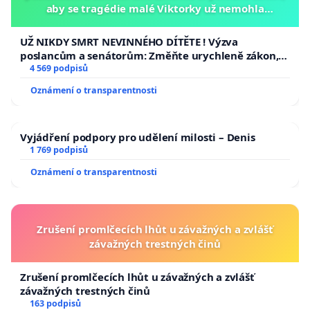
aby se tragédie malé Viktorky už nemohla
opakovat!
UŽ NIKDY SMRT NEVINNÉHO DÍTĚTE ! Výzva
poslancům a senátorům: Změňte urychleně zákon,
aby se tragédie malé Viktorky už nemohla opakovat!
4 569 podpisů
Oznámení o transparentnosti
Vyjádření podpory pro udělení milosti – Denis
1 769 podpisů
Oznámení o transparentnosti
Zrušení promlčecích lhůt u závažných a zvlášť
závažných trestných činů
Zrušení promlčecích lhůt u závažných a zvlášť
závažných trestných činů
163 podpisů