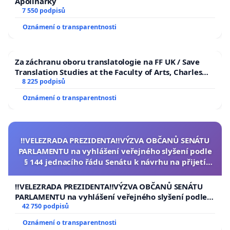
Apolinářky
7 550 podpisů
Oznámení o transparentnosti
Za záchranu oboru translatologie na FF UK / Save
Translation Studies at the Faculty of Arts, Charles
University
8 225 podpisů
Oznámení o transparentnosti
‼️VELEZRADA PREZIDENTA‼️VÝZVA OBČANŮ SENÁTU
PARLAMENTU na vyhlášení veřejného slyšení podle
§ 144 jednacího řádu Senátu k návrhu na přijetí
usnesení k podání ústavní žaloby na prezidenta
republiky
‼️VELEZRADA PREZIDENTA‼️VÝZVA OBČANŮ SENÁTU
PARLAMENTU na vyhlášení veřejného slyšení podle §
144 jednacího řádu Senátu k návrhu na přijetí
42 750 podpisů
usnesení k podání ústavní žaloby na prezidenta
Oznámení o transparentnosti
republiky