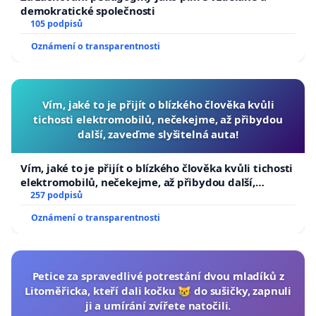
demokratické společnosti
105 podpisů
Oznámení o transparentnosti
Vím, jaké to je přijít o blízkého člověka kvůli
tichosti elektromobilů, nečekejme, až přibydou
další, zaveďme slyšitelná auta!
Vím, jaké to je přijít o blízkého člověka kvůli tichosti
elektromobilů, nečekejme, až přibydou další,
zaveďme slyšitelná auta!
257 podpisů
Oznámení o transparentnosti
Petice za spravedlivé potrestání dvou mladíků z
Litoměřicka, kteří dali kočku 😿 do sušičky, zapnuli
ji a umírání zvířete natočili.