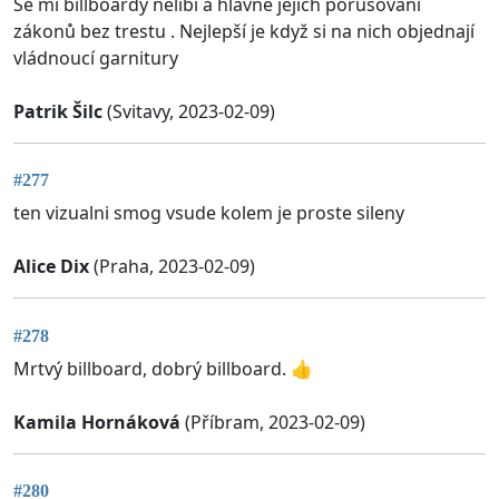
Se mi billboardy nelíbí a hlavně jejich porušování
zákonů bez trestu . Nejlepší je když si na nich objednají
vládnoucí garnitury
Patrik Šilc
(Svitavy, 2023-02-09)
#277
ten vizualni smog vsude kolem je proste sileny
Alice Dix
(Praha, 2023-02-09)
#278
Mrtvý billboard, dobrý billboard. 👍
Kamila Hornáková
(Příbram, 2023-02-09)
#280