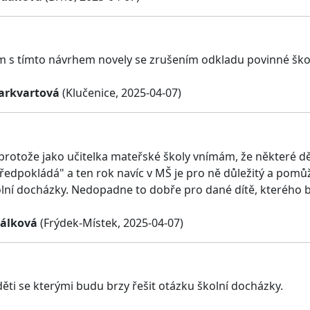
 s tímto návrhem novely se zrušením odkladu povinné ško
arkvartová
(Klučenice, 2025-04-07)
 protože jako učitelka mateřské školy vnímám, že některé dě
předpokládá" a ten rok navíc v MŠ je pro ně důležitý a po
lní docházky. Nedopadne to dobře pro dané dítě, kterého by 
álková
(Frýdek-Místek, 2025-04-07)
ti se kterými budu brzy řešit otázku školní docházky.