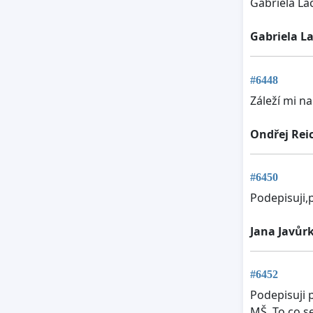
Gabriela La
Gabriela L
#6448
Záleží mi n
Ondřej Rei
#6450
Podepisuji,
Jana Javůr
#6452
Podepisuji 
MŠ. To co s