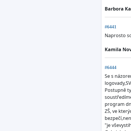
Barbora K
#6441
Naprosto s
Kamila No
#6444
Se s názore
logovady,SV
Postupně ty
soustředíme
program dne
ZŠ, ve který
bezpečí,nen
"je vševystihu