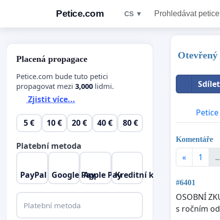
Petice.com
Prohledávat petice
CS ▼
Otevřený 
Placená propagace
Petice.com bude tuto petici
Sdíle
propagovat mezi
3,000
lidmi.
Zjistit více...
Petice
5 €
10 €
20 €
40 €
80 €
Komentáře
Platební metoda
«
1
..
PayPal
Google Pay
Apple Pay
Kreditní karta
#6401
OSOBNÍ ZKUŠ
Platební metoda
s ročním o