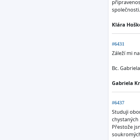
připravenos
společnosti
Klára Hošk
#6431
Záleží mi na
Bc. Gabriel
Gabriela K
#6437
Studuji obor
chystaných 
Přestože js
soukromých š