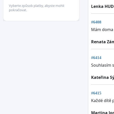
Vyberte způsob platby, abyste mohli
Lenka HU
pokračovat.
#6408
Mám doma dv
Renata Zá
#6414
Souhlasím s
Kateřina S
#6415
Každé dítě 
Martina Jo