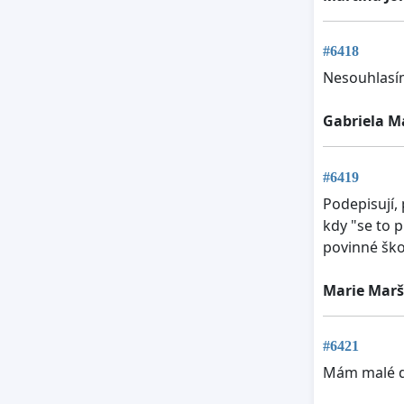
#6418
Nesouhlasím
Gabriela M
#6419
Podepisují,
kdy "se to 
povinné ško
Marie Marš
#6421
Mám malé dě