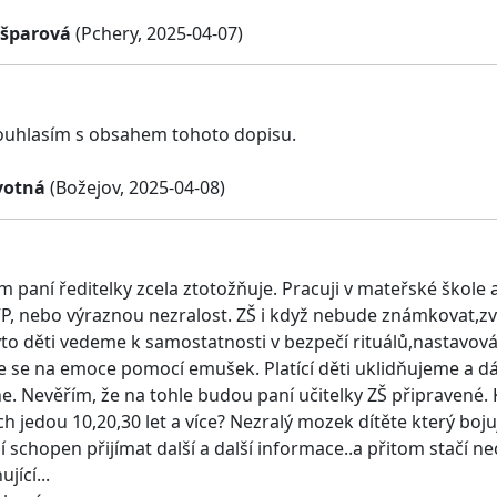
ašparová
(Pchery, 2025-04-07)
ouhlasím s obsahem tohoto dopisu.
votná
(Božejov, 2025-04-08)
m paní ředitelky zcela ztotožňuje. Pracuji v mateřské škole
P, nebo výraznou nezralost. ZŠ i když nebude známkovat,zvol
to děti vedeme k samostatnosti v bezpečí rituálů,nastavová
 se na emoce pomocí emušek. Platící děti uklidňujeme a d
. Nevěřím, že na tohle budou paní učitelky ZŠ připravené. Kd
ch jedou 10,20,30 let a více? Nezralý mozek dítěte který boj
í schopen přijímat další a další informace..a přitom stačí 
jící...