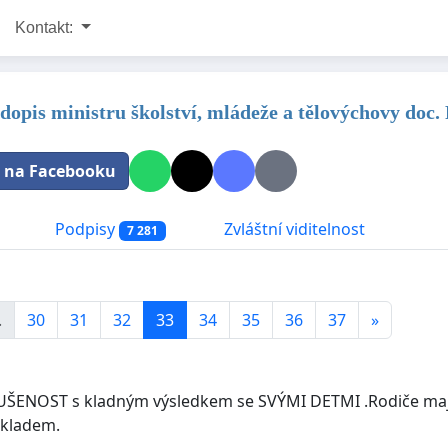
Kontakt:
dopis ministru školství, mládeže a tělovýchovy doc.
t na Facebooku
Podpisy
Zvláštní viditelnost
7 281
.
30
31
32
33
34
35
36
37
»
ENOST s kladným výsledkem se SVÝMI DETMI .Rodiče mají m
dkladem.