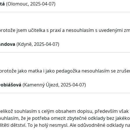
atá
(Olomouc, 2025-04-07)
protože jsem učitelka s praxí a nesouhlasím s uvedenými zm
andova
(Kdyně, 2025-04-07)
 protože jako matka i jako pedagožka nesouhlasím se zruš
Dobiášová
(Kamenný Újezd, 2025-04-07)
 jelikož souhlasím s celým obsahem dopisu, především vša
uhlasím, že je potřeba omezit zbytečné odklady bez jakékoliv
dítěti dětství. To je holý nesmysl. Ale odůvodněné odklady 