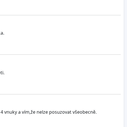
a.
ti.
 4 vnuky a vím,že nelze posuzovat všeobecně.