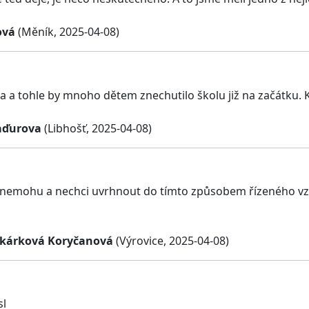
ová
(Měník, 2025-04-08)
a a tohle by mnoho dětem znechutilo školu již na začátku. Ka
aďurova
(Libhošť, 2025-04-08)
nemohu a nechci uvrhnout do tímto způsobem řízeného vz
ekárková Koryčanová
(Výrovice, 2025-04-08)
sl