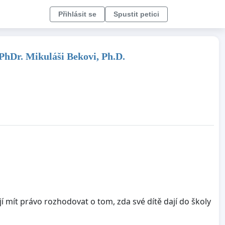
Přihlásit se
Spustit petici
 PhDr. Mikuláši Bekovi, Ph.D.
ít právo rozhodovat o tom, zda své dítě dají do školy