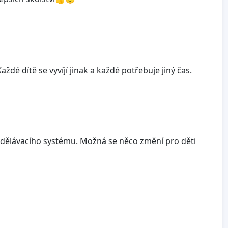
ždé dítě se vyvíjí jinak a každé potřebuje jiný čas.
dělávacího systému. Možná se něco změní pro děti