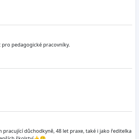
st pro pedagogické pracovníky.
racující důchodkyně, 48 let praxe, také i jako ředitelka
lepších školství👍🙂