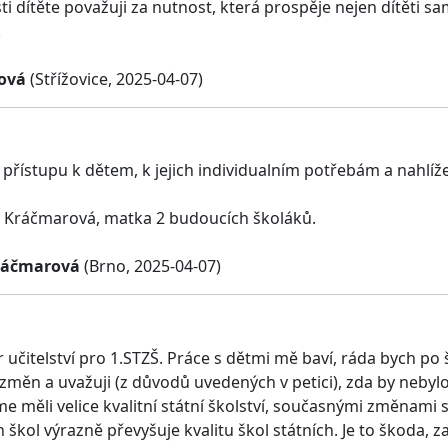
ti dítěte považuji za nutnost, která prospěje nejen dítěti 
.
ová
(Střížovice, 2025-04-07)
 přístupu k dětem, k jejich individualním potřebám a nahlížen
a Kráčmarová, matka 2 budoucích školáků.
ráčmarová
(Brno, 2025-04-07)
 učitelství pro 1.STZŠ. Práce s dětmi mě baví, ráda bych po 
změn a uvažuji (z důvodů uvedených v petici), zda by neby
me měli velice kvalitní státní školství, současnými změnam
kol výrazně převyšuje kvalitu škol státních. Je to škoda, za