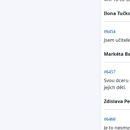
Ilona Tučk
#6454
Jsem učitelk
Markéta B
#6457
Svou dceru 
jejích dětí.
Zdislava P
#6460
Je to nesmy