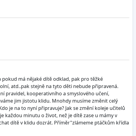
 a pokud má nějaké dítě odklad, pak pro těžké
ní, atd..pak stejně na tyto děti nebude připravená.
ní pravidel, kooperativního a smyslového učení,
áváme jim jistotu klidu. Mnohdy musíme změnit celý
o je na to nyní připravuje? Jak se změní koleje učitelů
uje každou minutu o život, než je dítě zase u mámy v
nechat dítě v klidu dozrát. Příměr"zlámeme ptáčkům křídla