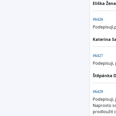
Eliška Žen
#6426
Podepisují,
Katerina S
#6427
Podepisuji,
Štěpánka 
#6429
Podepisuji,
Naprosto so
prodloužit 