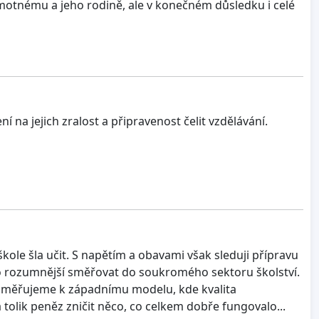
samotnému a jeho rodině, ale v konečném důsledku i celé
í na jejich zralost a připravenost čelit vzdělávání.
škole šla učit. S napětím a obavami však sleduji přípravu
lo rozumnější směřovat do soukromého sektoru školství.
i směřujeme k západnímu modelu, kde kvalita
 tolik peněz zničit něco, co celkem dobře fungovalo...