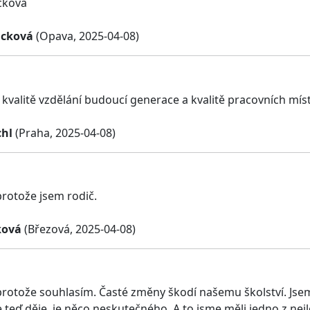
cková
acková
(Opava, 2025-04-08)
a kvalitě vzdělání budoucí generace a kvalitě pracovních mí
chl
(Praha, 2025-04-08)
protože jsem rodič.
ková
(Březová, 2025-04-08)
protože souhlasím. Časté změny škodí našemu školství. Jsem p
e teď děje, je něco neskutečného. A to jsme měli jedno z nej