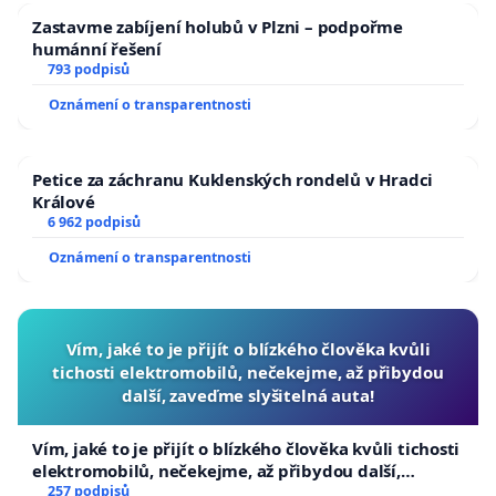
Zastavme zabíjení holubů v Plzni – podpořme
humánní řešení
793 podpisů
Oznámení o transparentnosti
Petice za záchranu Kuklenských rondelů v Hradci
Králové
6 962 podpisů
Oznámení o transparentnosti
Vím, jaké to je přijít o blízkého člověka kvůli
tichosti elektromobilů, nečekejme, až přibydou
další, zaveďme slyšitelná auta!
Vím, jaké to je přijít o blízkého člověka kvůli tichosti
elektromobilů, nečekejme, až přibydou další,
zaveďme slyšitelná auta!
257 podpisů