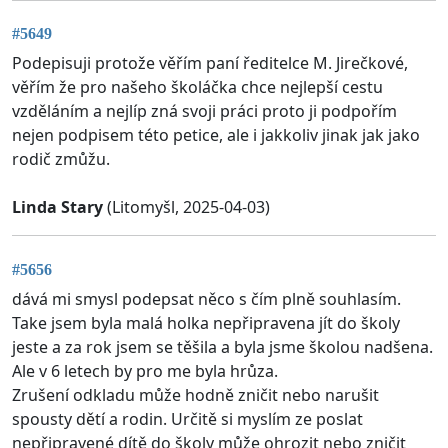
#5649
Podepisuji protože věřím paní ředitelce M. Jirečkové,
věřím že pro našeho školáčka chce nejlepší cestu
vzděláním a nejlíp zná svoji práci proto ji podpořím
nejen podpisem této petice, ale i jakkoliv jinak jak jako
rodič zmůžu.
Linda Stary
(Litomyšl, 2025-04-03)
#5656
dává mi smysl podepsat něco s čím plně souhlasím.
Take jsem byla malá holka nepřipravena jít do školy
jeste a za rok jsem se těšila a byla jsme školou nadšena.
Ale v 6 letech by pro me byla hrůza.
Zrušení odkladu může hodně zničit nebo narušit
spousty dětí a rodin. Určitě si myslím ze poslat
nepřipravené dítě do školy může ohrozit nebo zničit