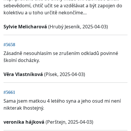
sebevědomí, chtíč učit se a vzdělávat a být zapojen do
kolektivu a u toho určitě nekončíme…
Sylvie Melicharová
(Hrubý Jeseník, 2025-04-03)
#5658
Zásadně nesouhlasím se zrušením odkladů povinné
školní docházky.
Věra Vlastníková
(Písek, 2025-04-03)
#5661
Sama jsem matkou 4 letého syna a jeho osud mi není
nikterak lhostejný.
veronika hájková
(Perštejn, 2025-04-03)