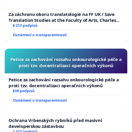
Za záchranu oboru translatologie na FF UK / Save
Translation Studies at the Faculty of Arts, Charles
University
8 213 podpisů
Oznámení o transparentnosti
Petice za zachování rozsahu onkourologické péče a
proti tzv. docentralizaci operačních výkonů
Petice za zachování rozsahu onkourologické péče a
proti tzv. docentralizaci operačních výkonů
839 podpisů
Oznámení o transparentnosti
Ochrana Vrbenských rybníků před masivní
developerskou zástavbou
1 317 podpisů