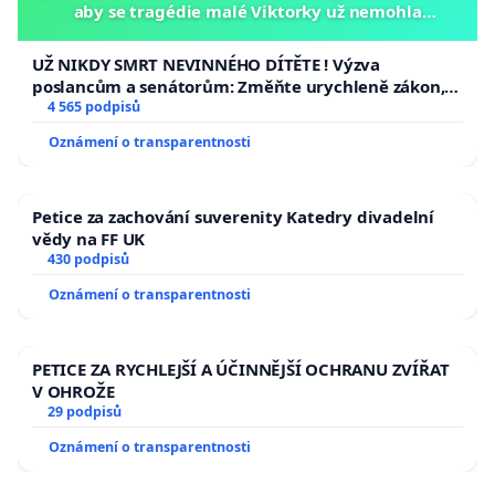
aby se tragédie malé Viktorky už nemohla
opakovat!
UŽ NIKDY SMRT NEVINNÉHO DÍTĚTE ! Výzva
poslancům a senátorům: Změňte urychleně zákon,
aby se tragédie malé Viktorky už nemohla opakovat!
4 565 podpisů
Oznámení o transparentnosti
Petice za zachování suverenity Katedry divadelní
vědy na FF UK
430 podpisů
Oznámení o transparentnosti
PETICE ZA RYCHLEJŠÍ A ÚČINNĚJŠÍ OCHRANU ZVÍŘAT
V OHROŽE
29 podpisů
Oznámení o transparentnosti