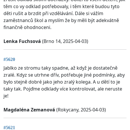
těm co vy odklad potřebovaly, i těm které budou tyto
děti rušit a brzdit při vzdělávání. Dále si vážím
zaměstnanců škol a myslím že by měli být adekvátně
finančně ohodnoceni.
Lenka Fuchsová
(Brno 14, 2025-04-03)
#5620
Jablko ze stromu taky spadne, až když je dostatečně
zralé. Kdyz se utrhne dřív, potřebuje jiné podmínky, aby
bylo stejně dobré jako jeho zralý kolega. A u dětí to je
taky tak. Pojďme odklady více kontrolovat, ale neruste
je!
Magdaléna Zemanová
(Rokycany, 2025-04-03)
#5621