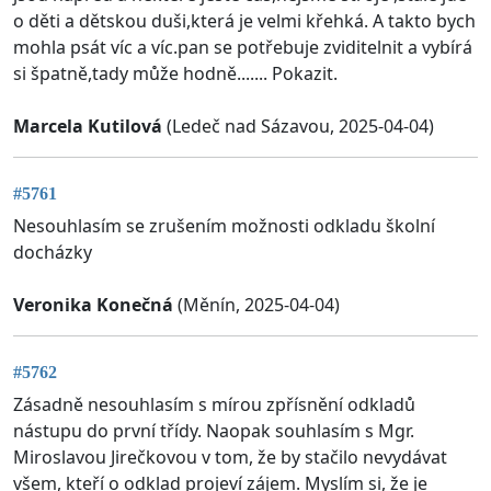
o děti a dětskou duši,která je velmi křehká. A takto bych
mohla psát víc a víc.pan se potřebuje zviditelnit a vybírá
si špatně,tady může hodně....... Pokazit.
Marcela Kutilová
(Ledeč nad Sázavou, 2025-04-04)
#5761
Nesouhlasím se zrušením možnosti odkladu školní
docházky
Veronika Konečná
(Měnín, 2025-04-04)
#5762
Zásadně nesouhlasím s mírou zpřísnění odkladů
nástupu do první třídy. Naopak souhlasím s Mgr.
Miroslavou Jirečkovou v tom, že by stačilo nevydávat
všem, kteří o odklad projeví zájem. Myslím si, že je