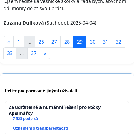
...jsem ředitelka vesnické školky a ráda bych, abychom
dál mohly dělat svou práci...
Zuzana Dulíková
(Suchodol, 2025-04-04)
«
1
...
26
27
28
29
30
31
32
33
...
37
»
Petice podporované jinými uživateli
Za udržitelné a humánní řešení pro kočky
Apolinářky
7 523 podpisů
Oznámení o transparentnosti