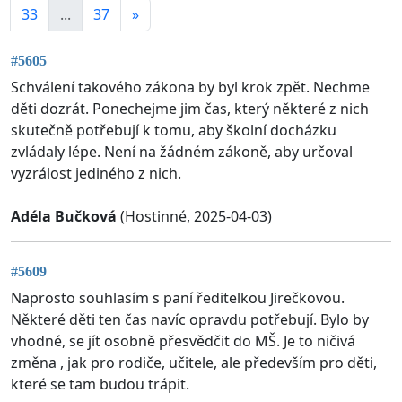
33
...
37
»
#5605
Schválení takového zákona by byl krok zpět. Nechme
děti dozrát. Ponechejme jim čas, který některé z nich
skutečně potřebují k tomu, aby školní docházku
zvládaly lépe. Není na žádném zákoně, aby určoval
vyzrálost jediného z nich.
Adéla Bučková
(Hostinné, 2025-04-03)
#5609
Naprosto souhlasím s paní ředitelkou Jirečkovou.
Některé děti ten čas navíc opravdu potřebují. Bylo by
vhodné, se jít osobně přesvědčit do MŠ. Je to ničivá
změna , jak pro rodiče, učitele, ale především pro děti,
které se tam budou trápit.