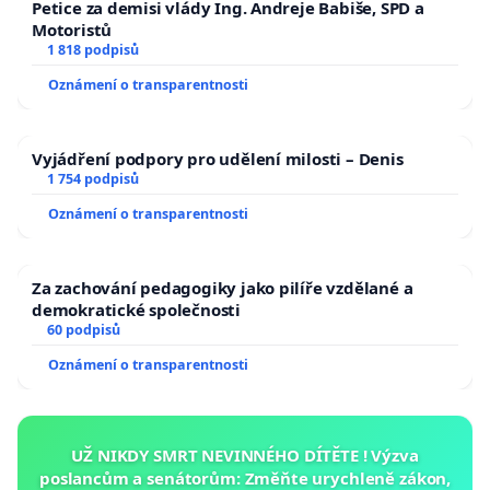
Petice za demisi vlády Ing. Andreje Babiše, SPD a
Motoristů
1 818 podpisů
Oznámení o transparentnosti
Vyjádření podpory pro udělení milosti – Denis
1 754 podpisů
Oznámení o transparentnosti
Za zachování pedagogiky jako pilíře vzdělané a
demokratické společnosti
60 podpisů
Oznámení o transparentnosti
UŽ NIKDY SMRT NEVINNÉHO DÍTĚTE ! Výzva
poslancům a senátorům: Změňte urychleně zákon,