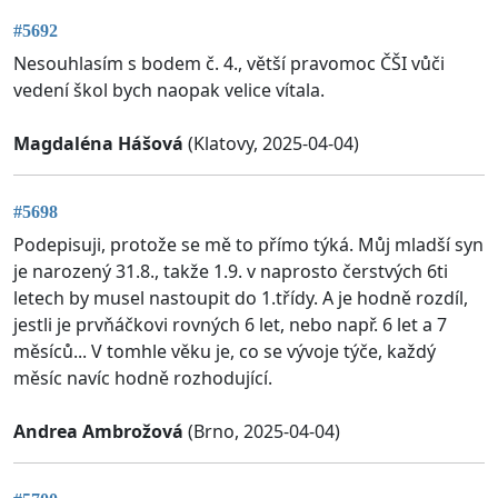
#5692
Nesouhlasím s bodem č. 4., větší pravomoc ČŠI vůči
vedení škol bych naopak velice vítala.
Magdaléna Hášová
(Klatovy, 2025-04-04)
#5698
Podepisuji, protože se mě to přímo týká. Můj mladší syn
je narozený 31.8., takže 1.9. v naprosto čerstvých 6ti
letech by musel nastoupit do 1.třídy. A je hodně rozdíl,
jestli je prvňáčkovi rovných 6 let, nebo např. 6 let a 7
měsíců... V tomhle věku je, co se vývoje týče, každý
měsíc navíc hodně rozhodující.
Andrea Ambrožová
(Brno, 2025-04-04)