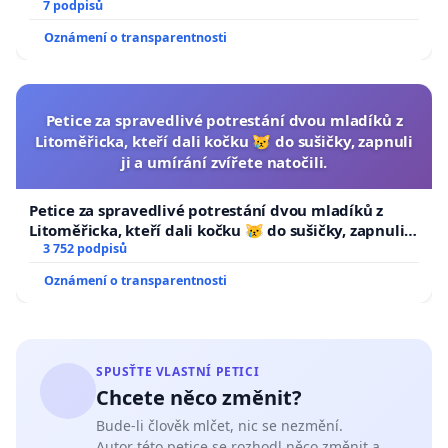
7 podpisů
Oznámení o transparentnosti
Petice za spravedlivé potrestání dvou mladíků z
Litoměřicka, kteří dali kočku 😿 do sušičky, zapnuli
ji a umírání zvířete natočili.
Petice za spravedlivé potrestání dvou mladíků z
Litoměřicka, kteří dali kočku 😿 do sušičky, zapnuli ji
a umírání zvířete natočili.
3 752 podpisů
Oznámení o transparentnosti
SPUSŤTE VLASTNÍ PETICI
Chcete něco změnit?
Bude-li člověk mlčet, nic se nezmění.
Autor této petice se rozhodl něco změnit a