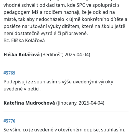
vhodné schválit odklad tam, kde SPC ve spolupráci s
pedagogem Mš a rodičem naznají, že je odklad na
místě, tak aby nedocházelo k újmě konkrétního dítěte a
posléze narušování výuky dítětem, které na školu ještě
není dostatečně vyzrálé či připravené.
Bc. Eliška Kolářová
Eliška Kolářová
(Bedihošť, 2025-04-04)
#5769
Podepisuji ze souhlasím s výše uvedenými výroky
uvedené v petici.
Kateřina Mudrochová
(Jinocany, 2025-04-04)
#5776
Se vším, co je uvedené v otevřeném dopise, souhlasím.