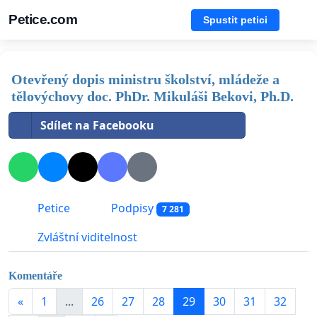
Petice.com
Spustit petici
Otevřený dopis ministru školství, mládeže a
tělovýchovy doc. PhDr. Mikuláši Bekovi, Ph.D.
Sdílet na Facebooku
Petice
Podpisy
7 281
Zvláštní viditelnost
Komentáře
«
1
...
26
27
28
29
30
31
32