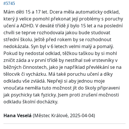
#5745
Mám děti 15 a 17 let. Dcera měla automaticky odklad,
který ji velice pomohl překonat její problémy s poruchy
učení a ADHD. V deváté třídě jí bylo 15 let a na poslední
chvíli se teprve rozhodovala jakou bude studovat
střední školu. Ještě před rokem by se rozhodnout
nedokázala. Syn byl v 6 letech velmi malý a pomalý.
Pokud by nedostal odklad, těžkou taškou by si mohl
zničit záda a v první třídě by nestíhal své vrstevníky v
běžných činnostech, jako je například převlékání se na
tělocvik či vycházku. Má také poruchu učení a díky
odkladu vše zvládá. Nepřeji si aby jednou moje
vnoučata neměla tuto možnost jít do školy připraveni
jak psychicky tak fyzicky. Jsem proti zrušení možnosti
odkladu školní docházky.
Hana Veselá
(Městec Králové, 2025-04-04)