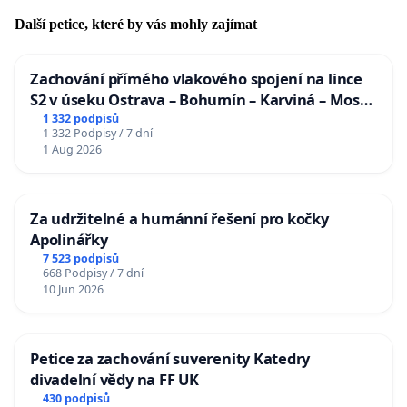
Další petice, které by vás mohly zajímat
Zachování přímého vlakového spojení na lince
S2 v úseku Ostrava – Bohumín – Karviná – Mosty
u Jablunkova
1 332 podpisů
1 332 Podpisy / 7 dní
1 Aug 2026
Za udržitelné a humánní řešení pro kočky
Apolinářky
7 523 podpisů
668 Podpisy / 7 dní
10 Jun 2026
Petice za zachování suverenity Katedry
divadelní vědy na FF UK
430 podpisů