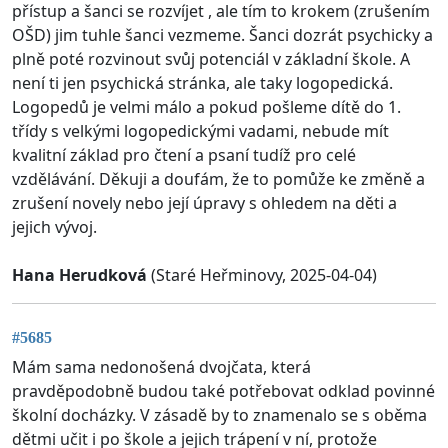
přístup a šanci se rozvíjet , ale tím to krokem (zrušením
OŠD) jim tuhle šanci vezmeme. Šanci dozrát psychicky a
plně poté rozvinout svůj potenciál v základní škole. A
není ti jen psychická stránka, ale taky logopedická.
Logopedů je velmi málo a pokud pošleme dítě do 1.
třídy s velkými logopedickými vadami, nebude mít
kvalitní základ pro čtení a psaní tudíž pro celé
vzdělávání. Děkuji a doufám, že to pomůže ke změně a
zrušení novely nebo její úpravy s ohledem na děti a
jejich vývoj.
Hana Herudková
(Staré Heřminovy, 2025-04-04)
#5685
Mám sama nedonošená dvojčata, která
pravděpodobně budou také potřebovat odklad povinné
školní docházky. V zásadě by to znamenalo se s oběma
dětmi učit i po škole a jejich trápení v ní, protože