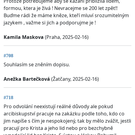
Protože potřebujeme aby se kázání přiblížila lidem,
formou, ktera je živá ! Nevracejme se 200 let zpět!!
Buďme rádi že máme kněze, kteří mluví srozumitelným
jazykem , važme si jich a podporujme je !
Kamila Maskova
(Praha, 2025-02-16)
#708
Souhlasím se zněním dopisu.
Anežka Bartečková
(Žatčany, 2025-02-16)
#718
Pro odvolání neexistují reálné důvody ale pokud
arcibiskupství pracuje na zakázku podle toho, kdo co
jim napíše s čím je nespokojený, tak by mělo zvážit, jestli
pracují pro Krista a jeho lid nebo pro bezchybně