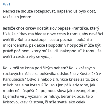
#771
Nechci se dlouze rozepisovat, napsáno už bylo dost,
takže jen jedno:
Jestliže chce církev dostát slov papeže Františka, který
říká, že církev má hledat nové cesty k tomu, aby nevěřící
uvěřili v Boha a nastoupili cestu poznání, pokání a
milosrdenství, pak akce Hospodin v hospodě může být
právě počinem, který může lidi "nakopnout" k tomu, že
uvěří a cestou víry se vydají.
Kolik mší se koná pod širým nebem? Kolik krásných
rockových mší se za bolševika odsloužilo v Kostelíčků v
Pardubicích? Odvolá někdo z funkce kněže za to, že o
mších hraje na kytaru? To jsou jen příklady toho, jak
moderně - úspěšně - pojmout slova jako evangelium,
tajemství víry, vyznání, přímluvy, beránek boží, tělo
Kristovo, krev Kristova, či mše svatá jako celek.