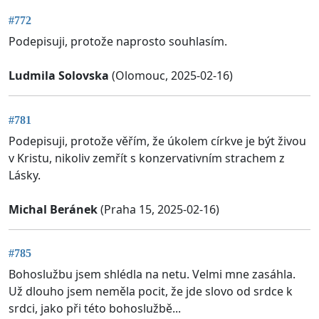
#772
Podepisuji, protože naprosto souhlasím.
Ludmila Solovska
(Olomouc, 2025-02-16)
#781
Podepisuji, protože věřím, že úkolem církve je být živou
v Kristu, nikoliv zemřít s konzervativním strachem z
Lásky.
Michal Beránek
(Praha 15, 2025-02-16)
#785
Bohoslužbu jsem shlédla na netu. Velmi mne zasáhla.
Už dlouho jsem neměla pocit, že jde slovo od srdce k
srdci, jako při této bohoslužbě...