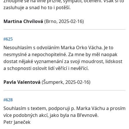
Zhoupne se na vlně přízně, sympatií, ocenění. Však si to
zasluhuje a snad ho to i potěší.
Martina Chvílová
(Brno, 2025-02-16)
#625
Nesouhlasím s odvoláním Marka Orko Vácha. Je to
nesmyslné a nepochopitelné. Za mne by měl naopak
dostat nějaké vyznamenání za svoji moudrost, lidskost
a schopnosti oslovit lidí věřící i nevěřící.
Pavla Valentová
(Šumperk, 2025-02-16)
#628
Souhlasím s textem, podporuji p. Marka Váchu a prosím
více podobných akcí, jako byla na Břevnově.
Petr Janeček