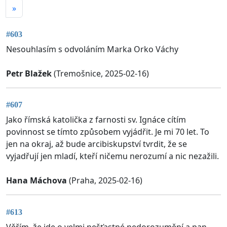
»
#603
Nesouhlasím s odvoláním Marka Orko Váchy
Petr Blažek
(Tremošnice, 2025-02-16)
#607
Jako římská katolička z farnosti sv. Ignáce cítím
povinnost se tímto způsobem vyjádřit. Je mi 70 let. To
jen na okraj, až bude arcibiskupství tvrdit, že se
vyjadřují jen mladí, kteří ničemu nerozumí a nic nezažili.
Hana Máchova
(Praha, 2025-02-16)
#613
Věřím, že jde o velmi nešťastné nedorozumění a pan