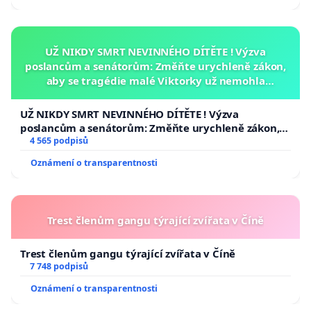
UŽ NIKDY SMRT NEVINNÉHO DÍTĚTE ! Výzva
poslancům a senátorům: Změňte urychleně zákon,
aby se tragédie malé Viktorky už nemohla
opakovat!
UŽ NIKDY SMRT NEVINNÉHO DÍTĚTE ! Výzva
poslancům a senátorům: Změňte urychleně zákon,
aby se tragédie malé Viktorky už nemohla opakovat!
4 565 podpisů
Oznámení o transparentnosti
Trest členům gangu týrající zvířata v Číně
Trest členům gangu týrající zvířata v Číně
7 748 podpisů
Oznámení o transparentnosti