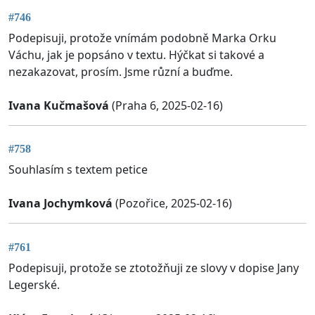
#746
Podepisuji, protože vnímám podobně Marka Orku
Váchu, jak je popsáno v textu. Hýčkat si takové a
nezakazovat, prosím. Jsme různí a buďme.
Ivana Kučmašová
(Praha 6, 2025-02-16)
#758
Souhlasím s textem petice
Ivana Jochymková
(Pozořice, 2025-02-16)
#761
Podepisuji, protože se ztotožňuji ze slovy v dopise Jany
Legerské.