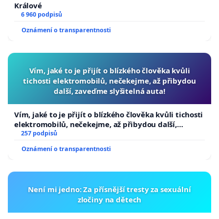
Králové
6 960 podpisů
Oznámení o transparentnosti
Vím, jaké to je přijít o blízkého člověka kvůli
tichosti elektromobilů, nečekejme, až přibydou
další, zaveďme slyšitelná auta!
Vím, jaké to je přijít o blízkého člověka kvůli tichosti
elektromobilů, nečekejme, až přibydou další,
zaveďme slyšitelná auta!
257 podpisů
Oznámení o transparentnosti
Není mi jedno: Za přísnější tresty za sexuální
zločiny na dětech