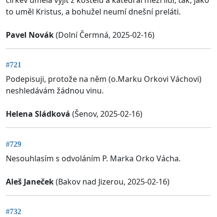
církev uměla vyjít z kostelů a katedrál mezi lidi, tak, jako
to uměl Kristus, a bohužel neumí dnešní preláti.
Pavel Novák
(Dolní Čermná, 2025-02-16)
#721
Podepisuji, protože na něm (o.Marku Orkovi Váchovi)
neshledávám žádnou vinu.
Helena Sládková
(Šenov, 2025-02-16)
#729
Nesouhlasím s odvoláním P. Marka Orko Vácha.
Aleš Janeček
(Bakov nad Jizerou, 2025-02-16)
#732