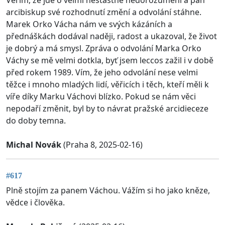
arcibiskup své rozhodnutí změní a odvolání stáhne.
Marek Orko Vácha nám ve svých kázáních a
přednáškách dodával naději, radost a ukazoval, že život
je dobrý a má smysl. Zpráva o odvolání Marka Orko
Váchy se mě velmi dotkla, byť jsem leccos zažil i v době
před rokem 1989. Vím, že jeho odvolání nese velmi
těžce i mnoho mladých lidí, věřicích i těch, kteří měli k
víře díky Marku Váchovi blízko. Pokud se nám věci
nepodaří změnit, byl by to návrat pražské arcidieceze
do doby temna.
Michal Novák
(Praha 8, 2025-02-16)
#617
Plně stojím za panem Váchou. Vážím si ho jako kněze,
vědce i člověka.