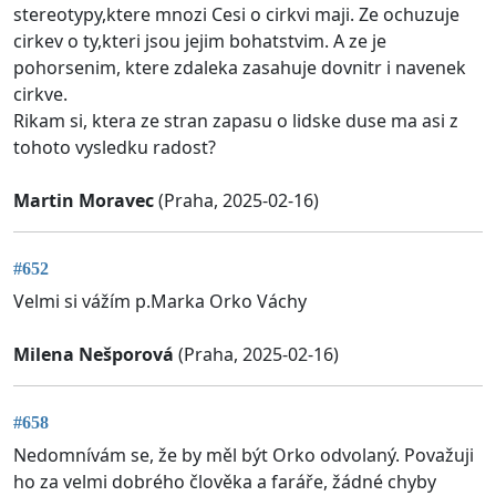
stereotypy,ktere mnozi Cesi o cirkvi maji. Ze ochuzuje
cirkev o ty,kteri jsou jejim bohatstvim. A ze je
pohorsenim, ktere zdaleka zasahuje dovnitr i navenek
cirkve.
Rikam si, ktera ze stran zapasu o lidske duse ma asi z
tohoto vysledku radost?
Martin Moravec
(Praha, 2025-02-16)
#652
Velmi si vážím p.Marka Orko Váchy
Milena Nešporová
(Praha, 2025-02-16)
#658
Nedomnívám se, že by měl být Orko odvolaný. Považuji
ho za velmi dobrého člověka a faráře, žádné chyby