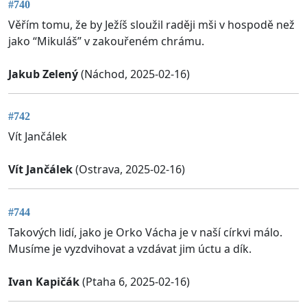
#740
Věřím tomu, že by Ježíš sloužil raději mši v hospodě než
jako “Mikuláš” v zakouřeném chrámu.
Jakub Zelený
(Náchod, 2025-02-16)
#742
Vít Jančálek
Vít Jančálek
(Ostrava, 2025-02-16)
#744
Takových lidí, jako je Orko Vácha je v naší církvi málo.
Musíme je vyzdvihovat a vzdávat jim úctu a dík.
Ivan Kapičák
(Ptaha 6, 2025-02-16)