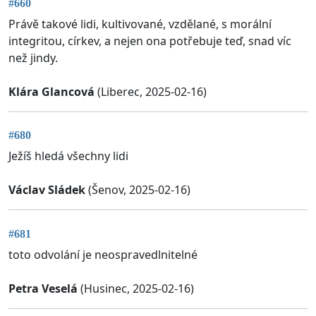
#660
Právě takové lidi, kultivované, vzdělané, s morální
integritou, církev, a nejen ona potřebuje teď, snad víc
než jindy.
Klára Glancová
(Liberec, 2025-02-16)
#680
Ježíš hledá všechny lidi
Václav Sládek
(Šenov, 2025-02-16)
#681
toto odvolání je neospravedlnitelné
Petra Veselá
(Husinec, 2025-02-16)