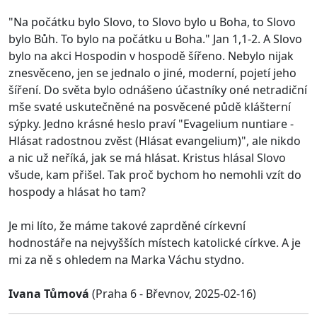
"Na počátku bylo Slovo, to Slovo bylo u Boha, to Slovo
bylo Bůh. To bylo na počátku u Boha." Jan 1,1-2. A Slovo
bylo na akci Hospodin v hospodě šířeno. Nebylo nijak
znesvěceno, jen se jednalo o jiné, moderní, pojetí jeho
šíření. Do světa bylo odnášeno účastníky oné netradiční
mše svaté uskutečněné na posvěcené půdě klášterní
sýpky. Jedno krásné heslo praví "Evagelium nuntiare -
Hlásat radostnou zvěst (Hlásat evangelium)", ale nikdo
a nic už neříká, jak se má hlásat. Kristus hlásal Slovo
všude, kam přišel. Tak proč bychom ho nemohli vzít do
hospody a hlásat ho tam?
Je mi líto, že máme takové zaprděné církevní
hodnostáře na nejvyšších místech katolické církve. A je
mi za ně s ohledem na Marka Váchu stydno.
Ivana Tůmová
(Praha 6 - Břevnov, 2025-02-16)