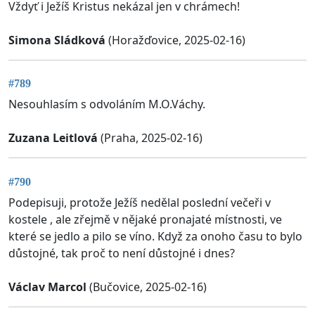
Vždyť i Ježíš Kristus nekázal jen v chrámech!
Simona Sládková
(Horažďovice, 2025-02-16)
#789
Nesouhlasím s odvoláním M.O.Váchy.
Zuzana Leitlová
(Praha, 2025-02-16)
#790
Podepisuji, protože Ježíš nedělal poslední večeři v
kostele , ale zřejmě v nějaké pronajaté místnosti, ve
které se jedlo a pilo se víno. Když za onoho času to bylo
důstojné, tak proč to není důstojné i dnes?
Václav Marcol
(Bučovice, 2025-02-16)