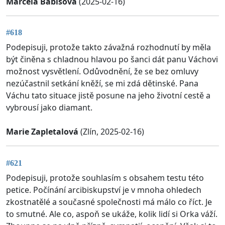
Marcela Babišová
(2025-02-16)
#618
Podepisuji, protože takto závažná rozhodnutí by měla
být činěna s chladnou hlavou po šanci dát panu Váchovi
možnost vysvětlení. Odůvodnění, že se bez omluvy
nezúčastnil setkání kněží, se mi zdá dětinské. Pana
Váchu tato situace jistě posune na jeho životní cestě a
vybrousí jako diamant.
Marie Zapletalová
(Zlín, 2025-02-16)
#621
Podepisuji, protože souhlasím s obsahem testu této
petice. Počínání arcibiskupství je v mnoha ohledech
zkostnatělé a současné společnosti má málo co říct. Je
to smutné. Ale co, aspoň se ukáže, kolik lidí si Orka váží.