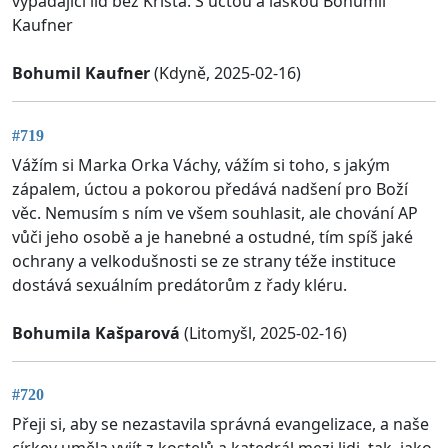
vypadající lid bez Krista. S úctou a láskou Bohumil
Kaufner
Bohumil Kaufner
(Kdyně, 2025-02-16)
#719
Vážím si Marka Orka Váchy, vážím si toho, s jakým
zápalem, úctou a pokorou předává nadšení pro Boží
věc. Nemusím s ním ve všem souhlasit, ale chování AP
vůči jeho osobě a je hanebné a ostudné, tím spíš jaké
ochrany a velkodušnosti se ze strany téže instituce
dostává sexuálním predátorům z řady kléru.
Bohumila Kašparová
(Litomyšl, 2025-02-16)
#720
Přeji si, aby se nezastavila správná evangelizace, a naše