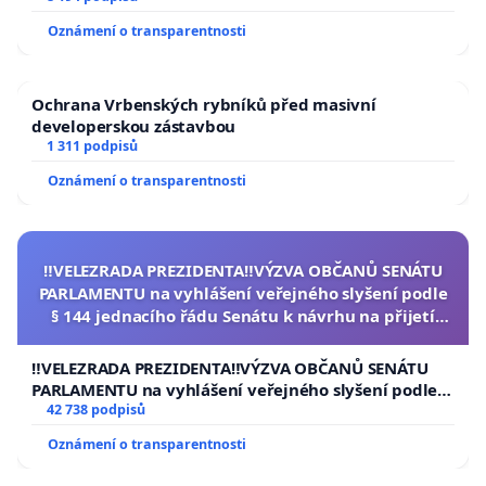
Oznámení o transparentnosti
Ochrana Vrbenských rybníků před masivní
developerskou zástavbou
1 311 podpisů
Oznámení o transparentnosti
‼️VELEZRADA PREZIDENTA‼️VÝZVA OBČANŮ SENÁTU
PARLAMENTU na vyhlášení veřejného slyšení podle
§ 144 jednacího řádu Senátu k návrhu na přijetí
usnesení k podání ústavní žaloby na prezidenta
republiky
‼️VELEZRADA PREZIDENTA‼️VÝZVA OBČANŮ SENÁTU
PARLAMENTU na vyhlášení veřejného slyšení podle §
144 jednacího řádu Senátu k návrhu na přijetí
42 738 podpisů
usnesení k podání ústavní žaloby na prezidenta
Oznámení o transparentnosti
republiky