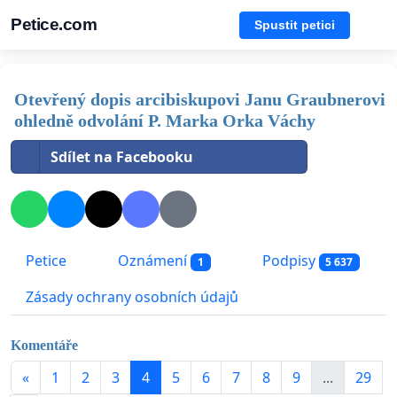
Petice.com
Spustit petici
Otevřený dopis arcibiskupovi Janu Graubnerovi
ohledně odvolání P. Marka Orka Váchy
Sdílet na Facebooku
Petice
Oznámení
Podpisy
1
5 637
Zásady ochrany osobních údajů
Komentáře
«
1
2
3
4
5
6
7
8
9
...
29