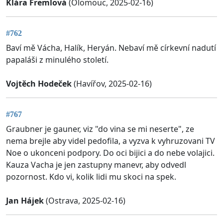
Klára Fremlová
(Olomouc, 2025-02-16)
#762
Baví mě Vácha, Halík, Heryán. Nebaví mě církevní nadutí
papaláši z minulého století.
Vojtěch Hodeček
(Havířov, 2025-02-16)
#767
Graubner je gauner, viz "do vina se mi neserte", ze
nema brejle aby videl pedofila, a vyzva k vyhruzovani TV
Noe o ukonceni podpory. Do oci bijici a do nebe volajici.
Kauza Vacha je jen zastupny manevr, aby odvedl
pozornost. Kdo vi, kolik lidi mu skoci na spek.
Jan Hájek
(Ostrava, 2025-02-16)