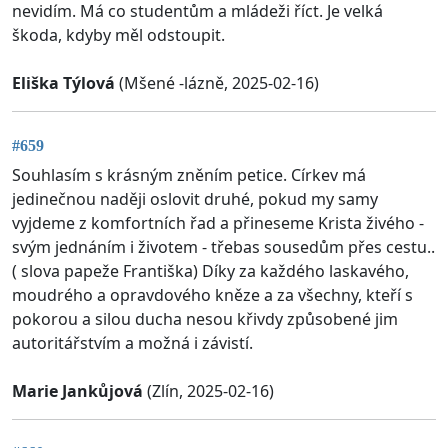
nevidím. Má co studentům a mládeži říct. Je velká
škoda, kdyby měl odstoupit.
Eliška Týlová
(Mšené -lázně, 2025-02-16)
#659
Souhlasím s krásným zněním petice. Církev má
jedinečnou naději oslovit druhé, pokud my samy
vyjdeme z komfortních řad a přineseme Krista živého -
svým jednáním i životem - třebas sousedům přes cestu..
( slova papeže Františka) Díky za každého laskavého,
moudrého a opravdového kněze a za všechny, kteří s
pokorou a silou ducha nesou křivdy způsobené jim
autoritářstvím a možná i závistí.
Marie Jankůjová
(Zlín, 2025-02-16)