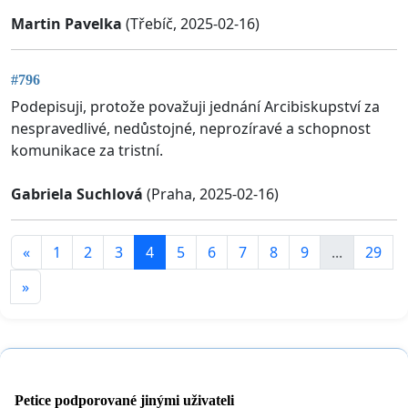
Martin Pavelka
(Třebíč, 2025-02-16)
#796
Podepisuji, protože považuji jednání Arcibiskupství za
nespravedlivé, nedůstojné, neprozíravé a schopnost
komunikace za tristní.
Gabriela Suchlová
(Praha, 2025-02-16)
«
1
2
3
4
5
6
7
8
9
...
29
»
Petice podporované jinými uživateli