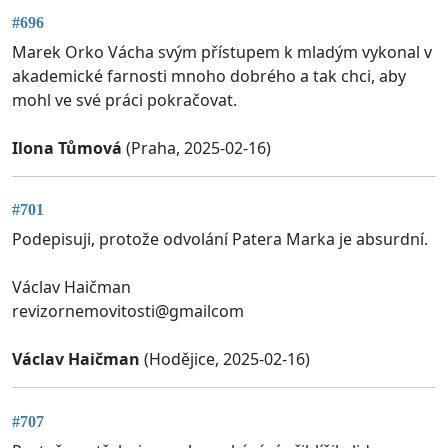
#696
Marek Orko Vácha svým přístupem k mladým vykonal v
akademické farnosti mnoho dobrého a tak chci, aby
mohl ve své práci pokračovat.
Ilona Tůmová
(Praha, 2025-02-16)
#701
Podepisuji, protože odvolání Patera Marka je absurdní.
Václav Haičman
revizornemovitosti@gmailcom
Václav Haičman
(Hodějice, 2025-02-16)
#707