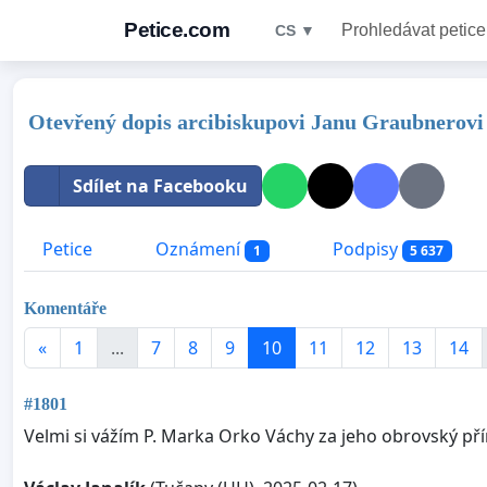
Petice.com
Prohledávat petice
CS ▼
Otevřený dopis arcibiskupovi Janu Graubnerovi
Sdílet na Facebooku
Petice
Oznámení
Podpisy
1
5 637
Komentáře
«
1
...
7
8
9
10
11
12
13
14
#1801
Velmi si vážím P. Marka Orko Váchy za jeho obrovský pří