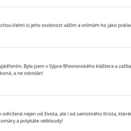
ou.Velmi si jeho osobnost vážím a vnímám ho jako poklad
vyjádřením. Byla jsem v Sýpce Břevnovského kláštera a za
koná, a ne odvolán!
ie odtržená nejen od života, ale i od samotného Krista, kter
 komáry a polykáte velbloudy!