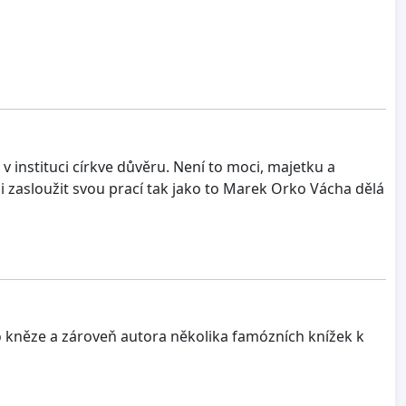
v instituci církve důvěru. Není to moci, majetku a
mi zasloužit svou prací tak jako to Marek Orko Vácha dělá
 kněze a zároveň autora několika famózních knížek k