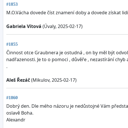
#1853
M.O.Vácha dovede číst znamení doby a dovede získat lidi
Gabriela Vítová
(Úvaly, 2025-02-17)
#1855
Činnost otce Graubnera je ostudná , on by měl být odvolán
nadřazenosti. Je to o pomoci , důvěře , nezastírání chyb 
.
Aleš Řezáč
(Mikulov, 2025-02-17)
#1860
Dobrý den. Dle mého názoru je nedůstojné Vám představ
oslavě Boha.
Alexandr