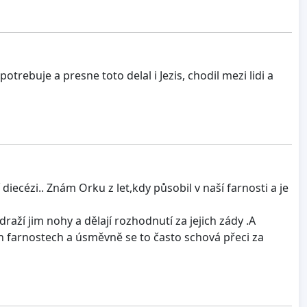
rebuje a presne toto delal i Jezis, chodil mezi lidi a
diecézi.. Znám Orku z let,kdy působil v naší farnosti a je
aží jim nohy a dělají rozhodnutí za jejich zády .A
ých farnostech a úsměvně se to často schová přeci za