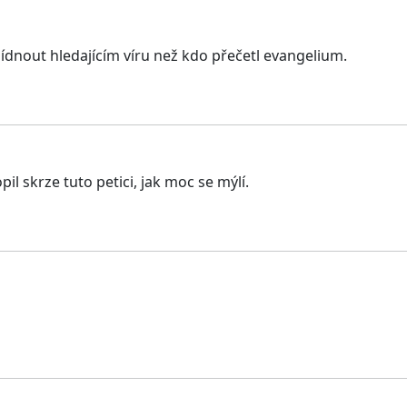
bídnout hledajícím víru než kdo přečetl evangelium.
l skrze tuto petici, jak moc se mýlí.