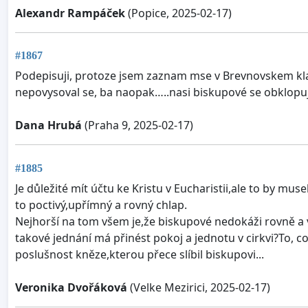
Alexandr Rampáček
(Popice, 2025-02-17)
#1867
Podepisuji, protoze jsem zaznam mse v Brevnovskem klaste
nepovysoval se, ba naopak…..nasi biskupové se obklopuji 
Dana Hrubá
(Praha 9, 2025-02-17)
#1885
Je důležité mít účtu ke Kristu v Eucharistii,ale to by mus
to poctivý,upřímný a rovný chlap.
Nejhorší na tom všem je,že biskupové nedokáži rovně a v 
takové jednání má přinést pokoj a jednotu v cirkvi?To, co
poslušnost kněze,kterou přece slíbil biskupovi...
Veronika Dvořáková
(Velke Mezirici, 2025-02-17)