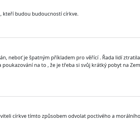
, kteří budou budoucností církve.
, neboť je špatným příkladem pro věřící . Řada lidí ztratila 
a poukazování na to , že je třeba si svůj krátký pobyt na Ze
iteli církve tímto způsobem odvolat poctivého a morálního