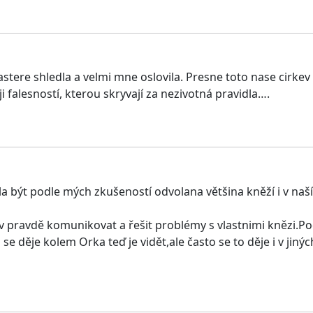
re shledla a velmi mne oslovila. Presne toto nase cirkev pot
falesností, kterou skryvají za nezivotná pravidla….
ela být podle mých zkušeností odvolana většina kněží i v naší 
pravdě komunikovat a řešit problémy s vlastnimi knězi.Podr
 se děje kolem Orka teď je vidět,ale často se to děje i v jin