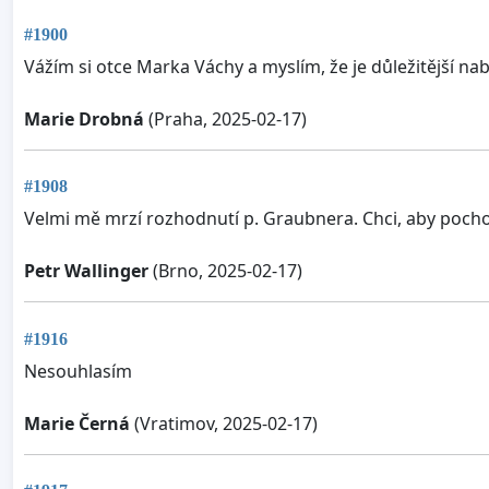
#1900
Vážím si otce Marka Váchy a myslím, že je důležitější na
Marie Drobná
(Praha, 2025-02-17)
#1908
Velmi mě mrzí rozhodnutí p. Graubnera. Chci, aby pochopi
Petr Wallinger
(Brno, 2025-02-17)
#1916
Nesouhlasím
Marie Černá
(Vratimov, 2025-02-17)