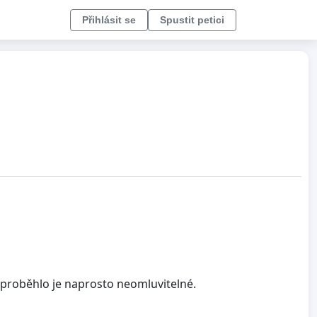
Přihlásit se
Spustit petici
o proběhlo je naprosto neomluvitelné.