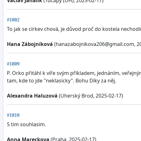
Václav Janalík
(Tučapy (UH), 2025-02-17)
#1802
To jak se církev chová, je důvod proč do kostela nechod
Hana Zábojníková
(
hanazabojnikova206@gmail.com
, 2
#1809
P. Orko přitáhl k víře svým příkladem, jednáním, veřej
tam, kde to jde "neklasicky". Bohu Díky za něj.
Alexandra Haluzová
(Uherský Brod, 2025-02-17)
#1810
S tim souhlasim.
Anna Mareckova
(Praha, 2025-02-17)