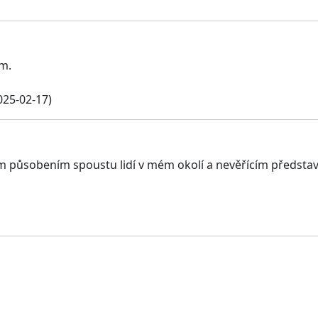
ím.
025-02-17)
ným působením spoustu lidí v mém okolí a nevěřícím předs