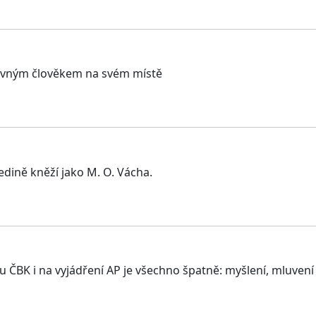
právným člověkem na svém místě
jedině kněží jako M. O. Vácha.
 ČBK i na vyjádření AP je všechno špatně: myšlení, mluvení 