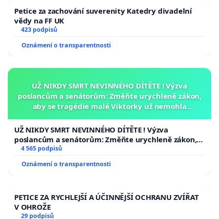
Petice za zachování suverenity Katedry divadelní
vědy na FF UK
423 podpisů
Oznámení o transparentnosti
UŽ NIKDY SMRT NEVINNÉHO DÍTĚTE ! Výzva
poslancům a senátorům: Změňte urychleně zákon,
aby se tragédie malé Viktorky už nemohla
opakovat!
UŽ NIKDY SMRT NEVINNÉHO DÍTĚTE ! Výzva
poslancům a senátorům: Změňte urychleně zákon,
aby se tragédie malé Viktorky už nemohla opakovat!
4 565 podpisů
Oznámení o transparentnosti
PETICE ZA RYCHLEJŠÍ A ÚČINNĚJŠÍ OCHRANU ZVÍŘAT
V OHROŽE
29 podpisů