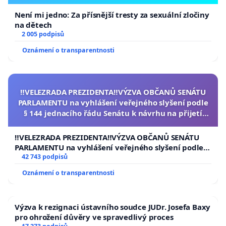
Není mi jedno: Za přísnější tresty za sexuální zločiny
na dětech
2 005 podpisů
Oznámení o transparentnosti
‼️VELEZRADA PREZIDENTA‼️VÝZVA OBČANŮ SENÁTU
PARLAMENTU na vyhlášení veřejného slyšení podle
§ 144 jednacího řádu Senátu k návrhu na přijetí
usnesení k podání ústavní žaloby na prezidenta
republiky
‼️VELEZRADA PREZIDENTA‼️VÝZVA OBČANŮ SENÁTU
PARLAMENTU na vyhlášení veřejného slyšení podle §
144 jednacího řádu Senátu k návrhu na přijetí
42 743 podpisů
usnesení k podání ústavní žaloby na prezidenta
Oznámení o transparentnosti
republiky
Výzva k rezignaci ústavního soudce JUDr. Josefa Baxy
pro ohrožení důvěry ve spravedlivý proces