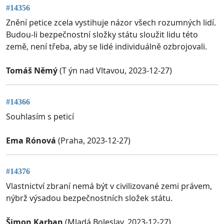
#14356
Znění petice zcela vystihuje názor všech rozumných lidí.
Budou-li bezpečnostní složky státu sloužit lidu této
země, není třeba, aby se lidé individuálně ozbrojovali.
Tomáš Němý
(T ýn nad Vltavou, 2023-12-27)
#14366
Souhlasím s peticí
Ema Rónová
(Praha, 2023-12-27)
#14376
Vlastnictví zbraní nemá být v civilizované zemi právem,
nýbrž výsadou bezpečnostních složek státu.
Šimon Karban
(Mladá Boleslav, 2023-12-27)