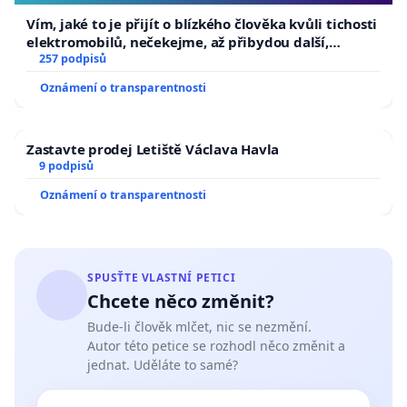
Vím, jaké to je přijít o blízkého člověka kvůli tichosti
elektromobilů, nečekejme, až přibydou další,
zaveďme slyšitelná auta!
257 podpisů
Oznámení o transparentnosti
Zastavte prodej Letiště Václava Havla
9 podpisů
Oznámení o transparentnosti
SPUSŤTE VLASTNÍ PETICI
Chcete něco změnit?
Bude-li člověk mlčet, nic se nezmění.
Autor této petice se rozhodl něco změnit a
jednat. Uděláte to samé?