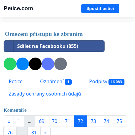
Petice.com
Spustit petici
Omezení přístupu ke zbraním
Sdílet na Facebooku (855)
Petice
Oznámení
Podpisy
1
16 083
Zásady ochrany osobních údajů
Komentáře
«
1
...
69
70
71
72
73
74
75
76
...
81
»