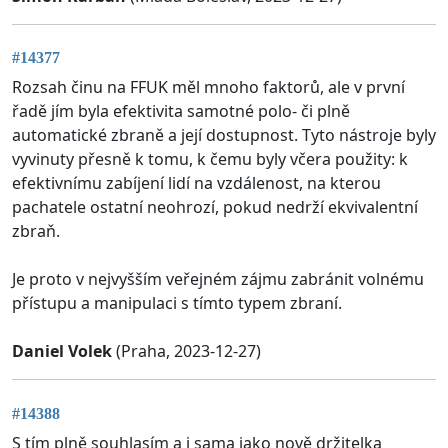
#14377
Rozsah činu na FFUK měl mnoho faktorů, ale v první
řadě jím byla efektivita samotné polo- či plně
automatické zbraně a její dostupnost. Tyto nástroje byly
vyvinuty přesně k tomu, k čemu byly včera použity: k
efektivnímu zabíjení lidí na vzdálenost, na kterou
pachatele ostatní neohrozí, pokud nedrží ekvivalentní
zbraň.
Je proto v nejvyšším veřejném zájmu zabránit volnému
přístupu a manipulaci s tímto typem zbraní.
Daniel Volek
(Praha, 2023-12-27)
#14388
S tím plně souhlasím a i sama jako nově držitelka