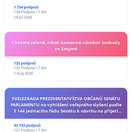
1 754 podpisů
134 Podpisy / 7 dní
14 Jul 2026
Chceme zelené, nikoli kamenné náměstí Svobody
ve Znojmě
132 podpisů
132 Podpisy / 7 dní
1 Aug 2026
‼️VELEZRADA PREZIDENTA‼️VÝZVA OBČANŮ SENÁTU
PARLAMENTU na vyhlášení veřejného slyšení podle
§ 144 jednacího řádu Senátu k návrhu na přijetí
usnesení k podání ústavní žaloby na prezidenta
republiky
42 743 podpisů
121 Podpisy / 7 dní