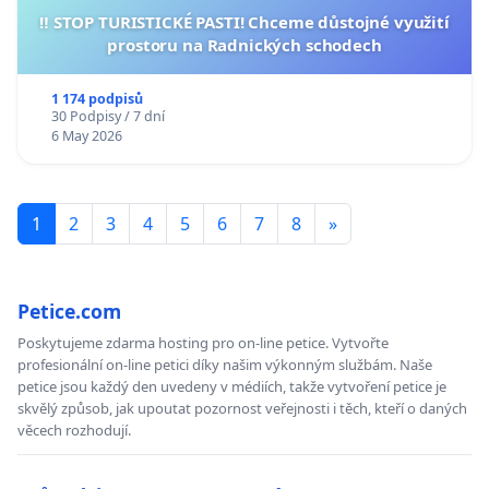
‼️ STOP TURISTICKÉ PASTI! Chceme důstojné využití
prostoru na Radnických schodech
1 174 podpisů
30 Podpisy / 7 dní
6 May 2026
1
2
3
4
5
6
7
8
»
Petice.com
Poskytujeme zdarma hosting pro on-line petice. Vytvořte
profesionální on-line petici díky našim výkonným službám. Naše
petice jsou každý den uvedeny v médiích, takže vytvoření petice je
skvělý způsob, jak upoutat pozornost veřejnosti i těch, kteří o daných
věcech rozhodují.