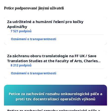
Petice podporované jinými uživateli
Za udržitelné a humánní řešení pro kočky
Apolinářky
7 521 podpisů
Oznámení o transparentnosti
Za záchranu oboru translatologie na FF UK / Save
Translation Studies at the Faculty of Arts, Charles
University
8 212 podpisů
Oznámení o transparentnosti
Petice za zachování rozsahu onkourologické péče a
proti tzv. docentralizaci operačních výkonů
Petice za zachování rozsahu onkourologické péče a