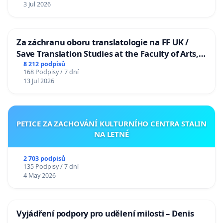
3 Jul 2026
Za záchranu oboru translatologie na FF UK /
Save Translation Studies at the Faculty of Arts,
Charles University
8 212 podpisů
168 Podpisy / 7 dní
13 Jul 2026
PETICE ZA ZACHOVÁNÍ KULTURNÍHO CENTRA STALIN
NA LETNÉ
2 703 podpisů
135 Podpisy / 7 dní
4 May 2026
Vyjádření podpory pro udělení milosti – Denis