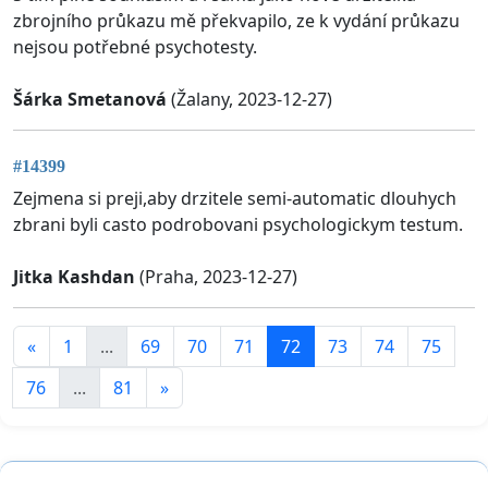
zbrojního průkazu mě překvapilo, ze k vydání průkazu
nejsou potřebné psychotesty.
Šárka Smetanová
(Žalany, 2023-12-27)
#14399
Zejmena si preji,aby drzitele semi-automatic dlouhych
zbrani byli casto podrobovani psychologickym testum.
Jitka Kashdan
(Praha, 2023-12-27)
«
1
...
69
70
71
72
73
74
75
76
...
81
»