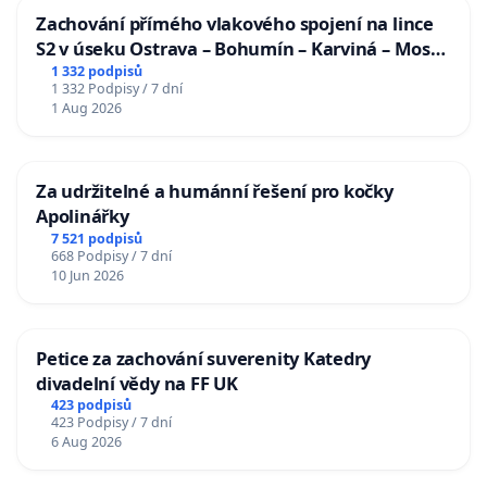
Zachování přímého vlakového spojení na lince
S2 v úseku Ostrava – Bohumín – Karviná – Mosty
u Jablunkova
1 332 podpisů
1 332 Podpisy / 7 dní
1 Aug 2026
Za udržitelné a humánní řešení pro kočky
Apolinářky
7 521 podpisů
668 Podpisy / 7 dní
10 Jun 2026
Petice za zachování suverenity Katedry
divadelní vědy na FF UK
423 podpisů
423 Podpisy / 7 dní
6 Aug 2026