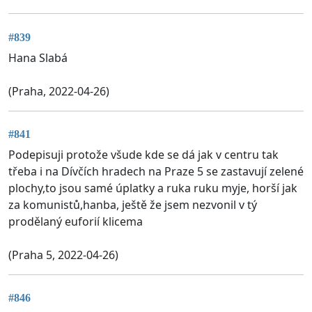
#839
Hana Slabá
(Praha, 2022-04-26)
#841
Podepisuji protože všude kde se dá jak v centru tak
třeba i na Dívčích hradech na Praze 5 se zastavují zelené
plochy,to jsou samé úplatky a ruka ruku myje, horší jak
za komunistů,hanba, ještě že jsem nezvonil v tý
prodělaný euforií klicema
(Praha 5, 2022-04-26)
#846