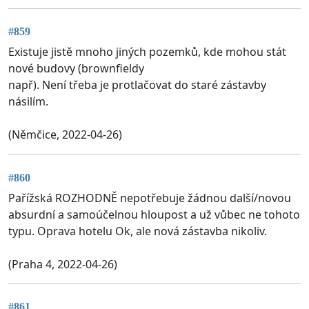
#859
Existuje jistě mnoho jiných pozemků, kde mohou stát
nové budovy (brownfieldy
např). Není třeba je protlačovat do staré zástavby
násilím.
(Němčice, 2022-04-26)
#860
Pařížská ROZHODNĚ nepotřebuje žádnou další/novou
absurdní a samoúčelnou hloupost a už vůbec ne tohoto
typu. Oprava hotelu Ok, ale nová zástavba nikoliv.
(Praha 4, 2022-04-26)
#861