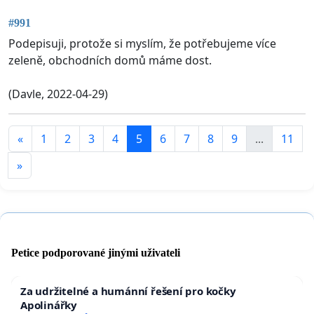
#991
Podepisuji, protože si myslím, že potřebujeme více
zeleně, obchodních domů máme dost.
(Davle, 2022-04-29)
«
1
2
3
4
5
6
7
8
9
...
11
»
Petice podporované jinými uživateli
Za udržitelné a humánní řešení pro kočky
Apolinářky