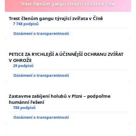
Trest členům gangu týrající zvířata v Číně
Trest členům gangu týrající zvířata v Číně
7 748 podpisů
Oznámení o transparentnosti
PETICE ZA RYCHLEJŠÍ A ÚČINNĚJŠÍ OCHRANU ZVÍŘAT
V OHROŽE
29 podpisů
Oznámení o transparentnosti
Zastavme zabíjení holubů v Plzni – podpořme
humánní řešení
788 podpisů
Oznámení o transparentnosti