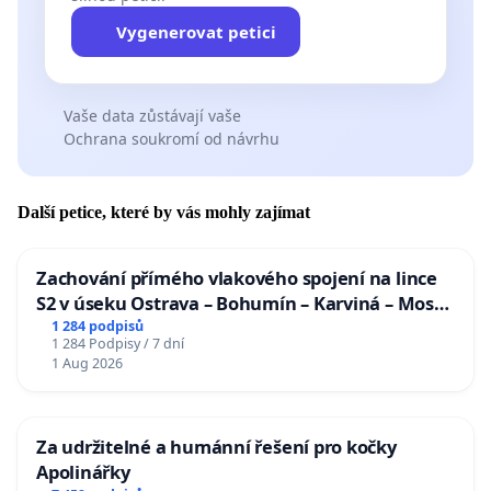
Vygenerovat petici
Vaše data zůstávají vaše
Ochrana soukromí od návrhu
Další petice, které by vás mohly zajímat
Zachování přímého vlakového spojení na lince
S2 v úseku Ostrava – Bohumín – Karviná – Mosty
u Jablunkova
1 284 podpisů
1 284 Podpisy / 7 dní
1 Aug 2026
Za udržitelné a humánní řešení pro kočky
Apolinářky