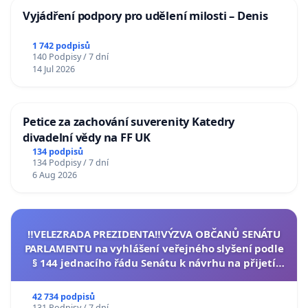
Vyjádření podpory pro udělení milosti – Denis
1 742 podpisů
140 Podpisy / 7 dní
14 Jul 2026
Petice za zachování suverenity Katedry
divadelní vědy na FF UK
134 podpisů
134 Podpisy / 7 dní
6 Aug 2026
‼️VELEZRADA PREZIDENTA‼️VÝZVA OBČANŮ SENÁTU
PARLAMENTU na vyhlášení veřejného slyšení podle
§ 144 jednacího řádu Senátu k návrhu na přijetí
usnesení k podání ústavní žaloby na prezidenta
republiky
42 734 podpisů
131 Podpisy / 7 dní