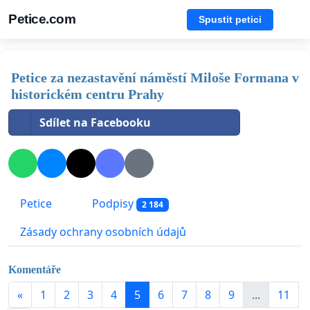
Petice.com
Spustit petici
Petice za nezastavění náměstí Miloše Formana v
historickém centru Prahy
Sdílet na Facebooku
Petice
Podpisy
2 184
Zásady ochrany osobních údajů
Komentáře
«
1
2
3
4
5
6
7
8
9
...
11