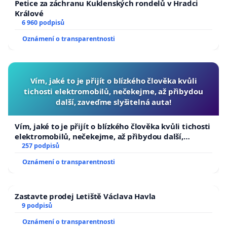
Petice za záchranu Kuklenských rondelů v Hradci
Králové
6 960 podpisů
Oznámení o transparentnosti
Vím, jaké to je přijít o blízkého člověka kvůli
tichosti elektromobilů, nečekejme, až přibydou
další, zaveďme slyšitelná auta!
Vím, jaké to je přijít o blízkého člověka kvůli tichosti
elektromobilů, nečekejme, až přibydou další,
zaveďme slyšitelná auta!
257 podpisů
Oznámení o transparentnosti
Zastavte prodej Letiště Václava Havla
9 podpisů
Oznámení o transparentnosti