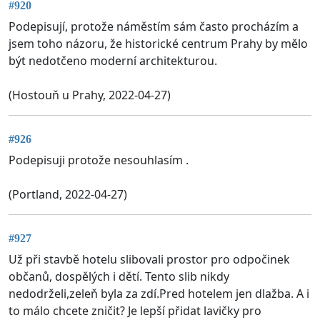
#920
Podepisují, protože náměstím sám často procházím a
jsem toho názoru, že historické centrum Prahy by mělo
být nedotčeno moderní architekturou.
(Hostouň u Prahy, 2022-04-27)
#926
Podepisuji protože nesouhlasím .
(Portland, 2022-04-27)
#927
Už při stavbě hotelu slibovali prostor pro odpočinek
občanů, dospělých i dětí. Tento slib nikdy
nedodrželi,zeleň byla za zdí.Pred hotelem jen dlažba. A i
to málo chcete zničit? Je lepší přidat lavičky pro