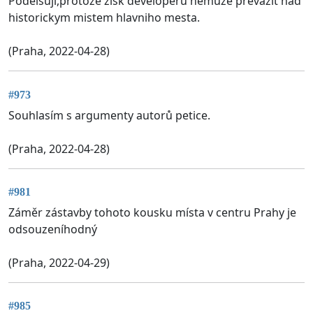
Podeisuji,protoze zisk developeru nemuze prevazit nad
historickym mistem hlavniho mesta.
(Praha, 2022-04-28)
#973
Souhlasím s argumenty autorů petice.
(Praha, 2022-04-28)
#981
Záměr zástavby tohoto kousku místa v centru Prahy je
odsouzeníhodný
(Praha, 2022-04-29)
#985