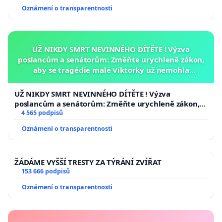
Oznámení o transparentnosti
UŽ NIKDY SMRT NEVINNÉHO DÍTĚTE ! Výzva
poslancům a senátorům: Změňte urychleně zákon,
aby se tragédie malé Viktorky už nemohla
opakovat!
UŽ NIKDY SMRT NEVINNÉHO DÍTĚTE ! Výzva
poslancům a senátorům: Změňte urychleně zákon,
aby se tragédie malé Viktorky už nemohla opakovat!
4 565 podpisů
Oznámení o transparentnosti
ŽÁDÁME VYŠŠÍ TRESTY ZA TÝRÁNÍ ZVÍŘAT
153 666 podpisů
Oznámení o transparentnosti