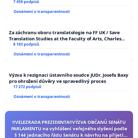
7 459 podpisů
Oznámení o transparentnosti
Za záchranu oboru translatologie na FF UK / Save
Translation Studies at the Faculty of Arts, Charles
University
8 183 podpisů
Oznámení o transparentnosti
Výzva k rezignaci ústavního soudce JUDr. Josefa Baxy
pro ohrožení důvěry ve spravedlivý proces
17 272 podpisů
Oznámení o transparentnosti
‼️VELEZRADA PREZIDENTA‼️VÝZVA OBČANŮ SENÁTU
PARLAMENTU na vyhlášení veřejného slyšení podle
§ 144 jednacího řádu Senátu k návrhu na přijetí