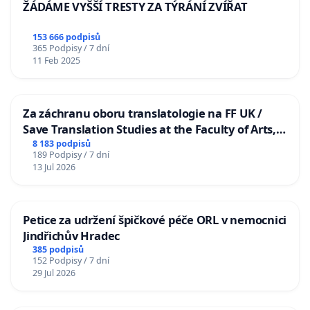
ŽÁDÁME VYŠŠÍ TRESTY ZA TÝRÁNÍ ZVÍŘAT
153 666 podpisů
365 Podpisy / 7 dní
11 Feb 2025
Za záchranu oboru translatologie na FF UK /
Save Translation Studies at the Faculty of Arts,
Charles University
8 183 podpisů
189 Podpisy / 7 dní
13 Jul 2026
Petice za udržení špičkové péče ORL v nemocnici
Jindřichův Hradec
385 podpisů
152 Podpisy / 7 dní
29 Jul 2026