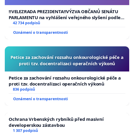
usnesení k podání ústavní žaloby na prezidenta
republiky
‼️VELEZRADA PREZIDENTA‼️VÝZVA OBČANŮ SENÁTU
PARLAMENTU na vyhlášení veřejného slyšení podle §
144 jednacího řádu Senátu k návrhu na přijetí
42 734 podpisů
usnesení k podání ústavní žaloby na prezidenta
Oznámení o transparentnosti
republiky
Petice za zachování rozsahu onkourologické péče a
proti tzv. docentralizaci operačních výkonů
Petice za zachování rozsahu onkourologické péče a
proti tzv. docentralizaci operačních výkonů
836 podpisů
Oznámení o transparentnosti
Ochrana Vrbenských rybníků před masivní
developerskou zástavbou
1 307 podpisů