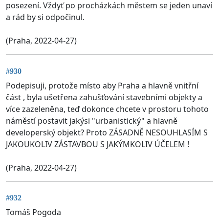
posezení. Vždyť po procházkách městem se jeden unaví
a rád by si odpočinul.
(Praha, 2022-04-27)
#930
Podepisuji, protože místo aby Praha a hlavně vnitřní
část , byla ušetřena zahušťování stavebními objekty a
více zazeleněna, teď dokonce chcete v prostoru tohoto
náměstí postavit jakýsi "urbanistický" a hlavně
developerský objekt? Proto ZÁSADNĚ NESOUHLASÍM S
JAKOUKOLIV ZÁSTAVBOU S JAKÝMKOLIV ÚČELEM !
(Praha, 2022-04-27)
#932
Tomáš Pogoda