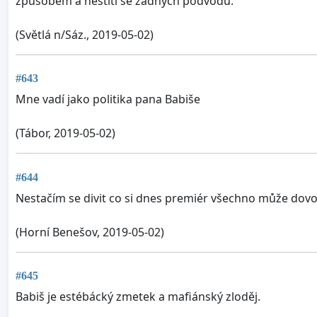
způsobem a neštítí se žádných podvodů.
(Světlá n/Sáz., 2019-05-02)
#643
Mne vadí jako politika pana Babiše
(Tábor, 2019-05-02)
#644
Nestačím se divit co si dnes premiér všechno může dovoli
(Horní Benešov, 2019-05-02)
#645
Babiš je estébácký zmetek a mafiánský zloděj.