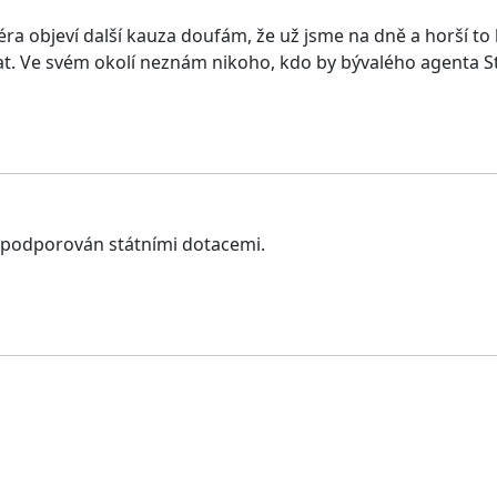
ra objeví další kauza doufám, že už jsme na dně a horší to
vat. Ve svém okolí neznám nikoho, kdo by bývalého agenta S
h podporován státními dotacemi.