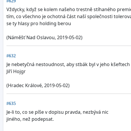
#629
Vždycky, když se kolem našeho trestně stíhaného premié
tím, co všechno je ochotná část naší společnosti tolero
se ty hlasy pro holding berou
(Náměšť Nad Oslavou, 2019-05-02)
#632
Je nebetyčná nestoudnost, aby stbák byl v jeho kšeftec
Jiří Hojgr
(Hradec Králové, 2019-05-02)
#635
Je-li to, co se píše v dopisu pravda, nezbývá nic
jiného, než podepsat.