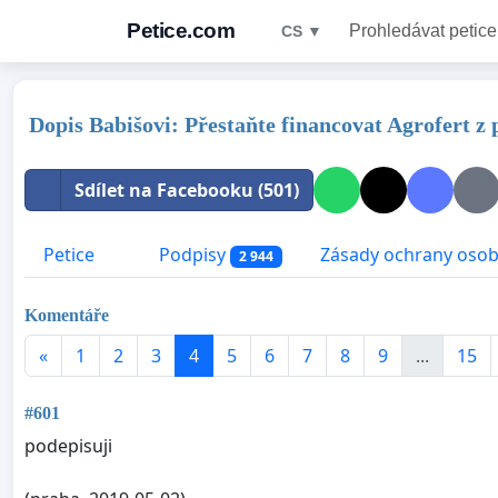
Petice.com
Prohledávat petice
CS ▼
Dopis Babišovi: Přestaňte financovat Agrofert z
Sdílet na Facebooku (501)
Petice
Podpisy
Zásady ochrany osob
2 944
Komentáře
«
1
2
3
4
5
6
7
8
9
...
15
#601
podepisuji