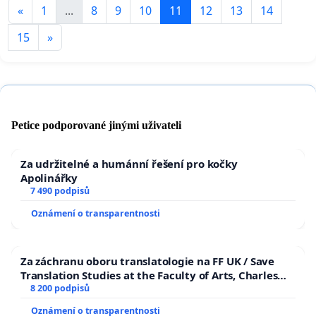
«
1
...
8
9
10
11
12
13
14
15
»
Petice podporované jinými uživateli
Za udržitelné a humánní řešení pro kočky
Apolinářky
7 490 podpisů
Oznámení o transparentnosti
Za záchranu oboru translatologie na FF UK / Save
Translation Studies at the Faculty of Arts, Charles
University
8 200 podpisů
Oznámení o transparentnosti