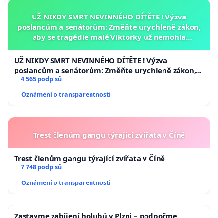
UŽ NIKDY SMRT NEVINNÉHO DÍTĚTE ! Výzva
poslancům a senátorům: Změňte urychleně zákon,
aby se tragédie malé Viktorky už nemohla
opakovat!
UŽ NIKDY SMRT NEVINNÉHO DÍTĚTE ! Výzva
poslancům a senátorům: Změňte urychleně zákon,
aby se tragédie malé Viktorky už nemohla opakovat!
4 565 podpisů
Oznámení o transparentnosti
Trest členům gangu týrající zvířata v Číně
Trest členům gangu týrající zvířata v Číně
7 748 podpisů
Oznámení o transparentnosti
Zastavme zabíjení holubů v Plzni – podpořme