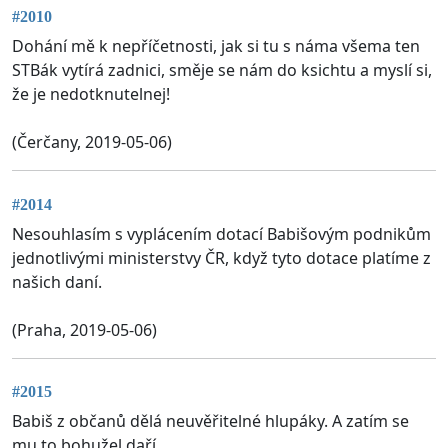
#2010
Dohání mě k nepříčetnosti, jak si tu s náma všema ten
STBák vytírá zadnici, směje se nám do ksichtu a myslí si,
že je nedotknutelnej!
(Čerčany, 2019-05-06)
#2014
Nesouhlasím s vyplácením dotací Babišovým podnikům
jednotlivými ministerstvy ČR, když tyto dotace platíme z
našich daní.
(Praha, 2019-05-06)
#2015
Babiš z občanů dělá neuvěřitelné hlupáky. A zatím se
mu to bohužel daří.