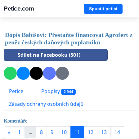
Petice.com
Spustit petici
Dopis Babišovi: Přestaňte financovat Agrofert z
peněz českých daňových poplatníků
Sdílet na Facebooku (501)
Petice
Podpisy
2 944
Zásady ochrany osobních údajů
Komentáře
«
1
...
8
9
10
11
12
13
14