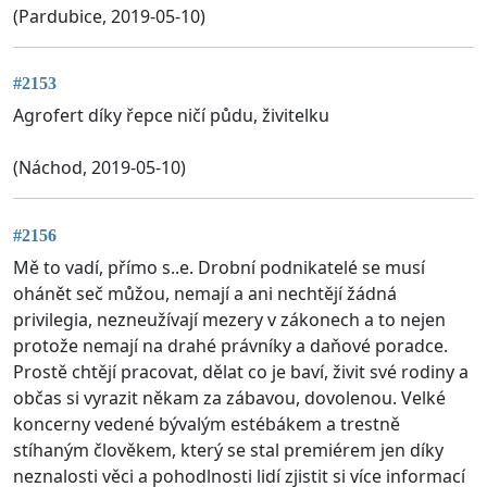
(Pardubice, 2019-05-10)
#2153
Agrofert díky řepce ničí půdu, živitelku
(Náchod, 2019-05-10)
#2156
Mě to vadí, přímo s..e. Drobní podnikatelé se musí
ohánět seč můžou, nemají a ani nechtějí žádná
privilegia, nezneužívají mezery v zákonech a to nejen
protože nemají na drahé právníky a daňové poradce.
Prostě chtějí pracovat, dělat co je baví, živit své rodiny a
občas si vyrazit někam za zábavou, dovolenou. Velké
koncerny vedené bývalým estébákem a trestně
stíhaným člověkem, který se stal premiérem jen díky
neznalosti věci a pohodlnosti lidí zjistit si více informací