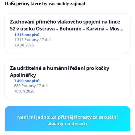
Další petice, které by vás mohly zajímat
Zachování přímého vlakového spojení na lince
S2 v úseku Ostrava – Bohumín – Karviná – Mosty
u Jablunkova
1 315 podpisů
1 315 Podpisy / 7 dní
1 Aug 2026
Za udržitelné a humánní řešení pro kočky
Apolinářky
7 490 podpisů
683 Podpisy / 7 dní
10 Jun 2026
Není mi jedno: Za přísnější tresty za sexuální
zločiny na dětech