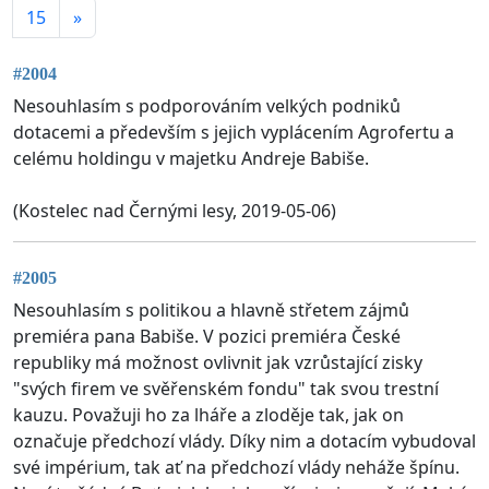
15
»
#2004
Nesouhlasím s podporováním velkých podniků
dotacemi a především s jejich vyplácením Agrofertu a
celému holdingu v majetku Andreje Babiše.
(Kostelec nad Černými lesy, 2019-05-06)
#2005
Nesouhlasím s politikou a hlavně střetem zájmů
premiéra pana Babiše. V pozici premiéra České
republiky má možnost ovlivnit jak vzrůstající zisky
"svých firem ve svěřenském fondu" tak svou trestní
kauzu. Považuji ho za lháře a zloděje tak, jak on
označuje předchozí vlády. Díky nim a dotacím vybudoval
své impérium, tak ať na předchozí vlády neháže špínu.