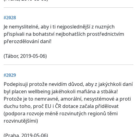
#2028
Je nemyslitelné, aby i ti nejposlednější z nuzných
přispívali na bohatství nejbohatších prostřednictvím
přerozdělování daní!
(Tábor, 2019-05-06)
#2029
Podepisuji protože nevidím důvod, aby z jakýchkoli daní
byl placen wellbeing jakéhokoli mafiána a stbáka!
Protože je to nemravné, amorální, nesystémové a proti
duchu toho, proč EU i ČR dotace začala přidělovat
(podpora rozvoje méně rozvinutých regionů těmi
rozvinutějšími)
(Praha, 2019-05-06)