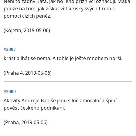
Není to žádný Baťa, jak ho jeho příznivci označují. Maká
pouze na tom, jak získat větší zisky svých firem s
pomoci cizích peněz.
(Kojetín, 2019-05-06)
#2007
krást a lhát se nemá. A tohle je ještě mnohem horší.
(Praha 4, 2019-05-06)
#2009
Aktivity Andreje Babiše jsou silně amorální a špiní
pověst českého podnikání.
(Praha, 2019-05-06)