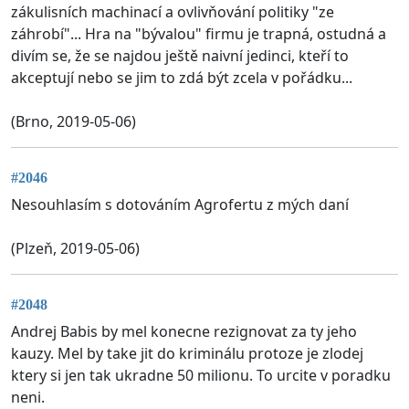
zákulisních machinací a ovlivňování politiky "ze
záhrobí"... Hra na "bývalou" firmu je trapná, ostudná a
divím se, že se najdou ještě naivní jedinci, kteří to
akceptují nebo se jim to zdá být zcela v pořádku...
(Brno, 2019-05-06)
#2046
Nesouhlasím s dotováním Agrofertu z mých daní
(Plzeň, 2019-05-06)
#2048
Andrej Babis by mel konecne rezignovat za ty jeho
kauzy. Mel by take jit do kriminálu protoze je zlodej
ktery si jen tak ukradne 50 milionu. To urcite v poradku
neni.