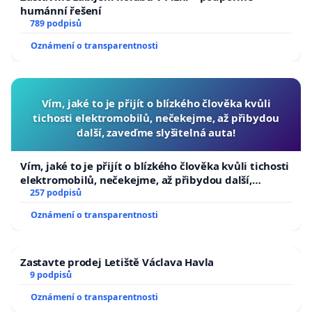
humánní řešení
789 podpisů
Oznámení o transparentnosti
Vím, jaké to je přijít o blízkého člověka kvůli
tichosti elektromobilů, nečekejme, až přibydou
další, zaveďme slyšitelná auta!
Vím, jaké to je přijít o blízkého člověka kvůli tichosti
elektromobilů, nečekejme, až přibydou další,
zaveďme slyšitelná auta!
257 podpisů
Oznámení o transparentnosti
Zastavte prodej Letiště Václava Havla
9 podpisů
Oznámení o transparentnosti