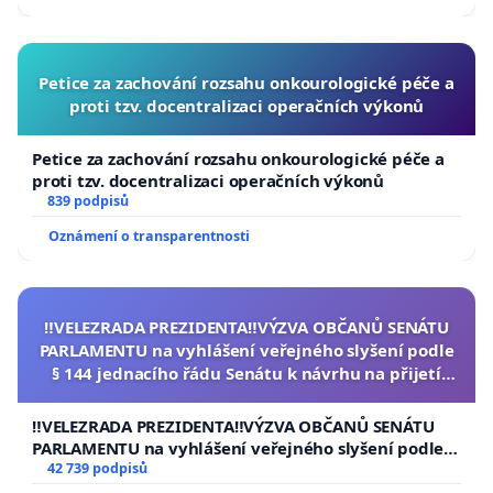
Petice za zachování rozsahu onkourologické péče a
proti tzv. docentralizaci operačních výkonů
Petice za zachování rozsahu onkourologické péče a
proti tzv. docentralizaci operačních výkonů
839 podpisů
Oznámení o transparentnosti
‼️VELEZRADA PREZIDENTA‼️VÝZVA OBČANŮ SENÁTU
PARLAMENTU na vyhlášení veřejného slyšení podle
§ 144 jednacího řádu Senátu k návrhu na přijetí
usnesení k podání ústavní žaloby na prezidenta
republiky
‼️VELEZRADA PREZIDENTA‼️VÝZVA OBČANŮ SENÁTU
PARLAMENTU na vyhlášení veřejného slyšení podle §
144 jednacího řádu Senátu k návrhu na přijetí
42 739 podpisů
usnesení k podání ústavní žaloby na prezidenta