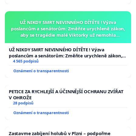
UŽ NIKDY SMRT NEVINNÉHO DÍTĚTE ! Výzva
poslancům a senátorům: Změňte urychleně zákon,
aby se tragédie malé Viktorky už nemohla
opakovat!
UŽ NIKDY SMRT NEVINNÉHO DÍTĚTE ! Výzva
poslancům a senátorům: Změňte urychleně zákon,
aby se tragédie malé Viktorky už nemohla opakovat!
4 565 podpisů
Oznámení o transparentnosti
PETICE ZA RYCHLEJŠÍ A ÚČINNĚJŠÍ OCHRANU ZVÍŘAT
V OHROŽE
28 podpisů
Oznámení o transparentnosti
Zastavme zabíjení holubů v Plzni – podpořme