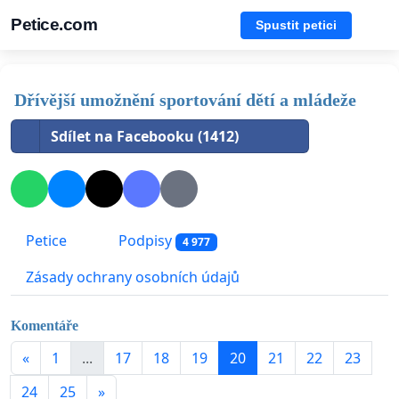
Petice.com
Spustit petici
Dřívější umožnění sportování dětí a mládeže
Sdílet na Facebooku (1412)
Petice
Podpisy
4 977
Zásady ochrany osobních údajů
Komentáře
«
1
...
17
18
19
20
21
22
23
24
25
»