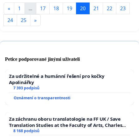
«
1
...
17
18
19
20
21
22
23
24
25
»
Petice podporované jinými uživateli
Za udržitelné a humánní řešení pro kočky
Apolinářky
7 393 podpisů
Oznámení o transparentnosti
Za záchranu oboru translatologie na FF UK / Save
Translation Studies at the Faculty of Arts, Charles
University
8 168 podpisů