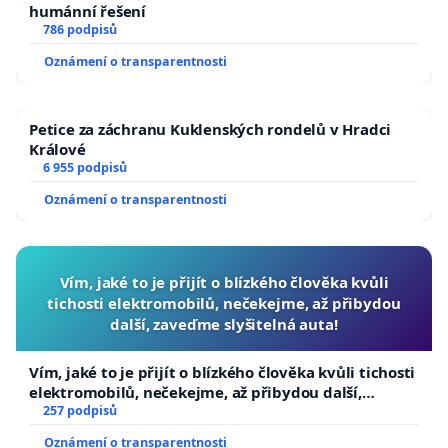
humánní řešení
786 podpisů
Oznámení o transparentnosti
Petice za záchranu Kuklenských rondelů v Hradci
Králové
6 955 podpisů
Oznámení o transparentnosti
Vím, jaké to je přijít o blízkého člověka kvůli
tichosti elektromobilů, nečekejme, až přibydou
další, zaveďme slyšitelná auta!
Vím, jaké to je přijít o blízkého člověka kvůli tichosti
elektromobilů, nečekejme, až přibydou další,
zaveďme slyšitelná auta!
257 podpisů
Oznámení o transparentnosti