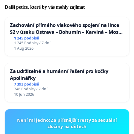
Další petice, které by vás mohly zajímat
Zachování přímého vlakového spojení na lince
S2 v úseku Ostrava – Bohumín – Karviná – Mosty
u Jablunkova
1 245 podpisů
1 245 Podpisy / 7 dní
1 Aug 2026
Za udržitelné a humánní řešení pro kočky
Apolinářky
7 393 podpisů
746 Podpisy / 7 dní
10 Jun 2026
Není mi jedno: Za přísnější tresty za sexuální
zločiny na dětech