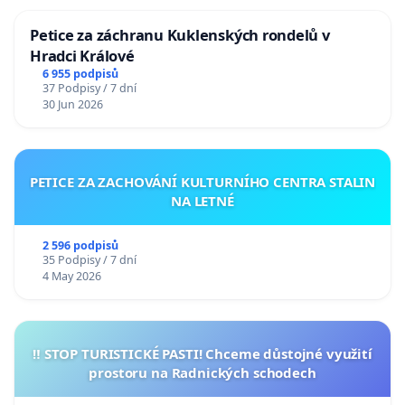
Petice za záchranu Kuklenských rondelů v
Hradci Králové
6 955 podpisů
37 Podpisy / 7 dní
30 Jun 2026
PETICE ZA ZACHOVÁNÍ KULTURNÍHO CENTRA STALIN
NA LETNÉ
2 596 podpisů
35 Podpisy / 7 dní
4 May 2026
‼️ STOP TURISTICKÉ PASTI! Chceme důstojné využití
prostoru na Radnických schodech