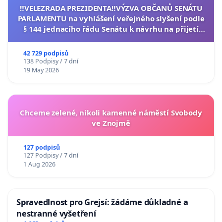
‼️VELEZRADA PREZIDENTA‼️VÝZVA OBČANŮ SENÁTU
PARLAMENTU na vyhlášení veřejného slyšení podle
§ 144 jednacího řádu Senátu k návrhu na přijetí
usnesení k podání ústavní žaloby na prezidenta
republiky
42 729 podpisů
138 Podpisy / 7 dní
19 May 2026
Chceme zelené, nikoli kamenné náměstí Svobody
ve Znojmě
127 podpisů
127 Podpisy / 7 dní
1 Aug 2026
Spravedlnost pro Grejsí: žádáme důkladné a
nestranné vyšetření