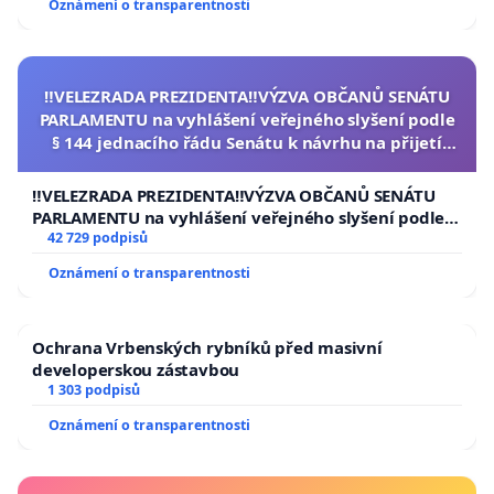
Oznámení o transparentnosti
‼️VELEZRADA PREZIDENTA‼️VÝZVA OBČANŮ SENÁTU
PARLAMENTU na vyhlášení veřejného slyšení podle
§ 144 jednacího řádu Senátu k návrhu na přijetí
usnesení k podání ústavní žaloby na prezidenta
republiky
‼️VELEZRADA PREZIDENTA‼️VÝZVA OBČANŮ SENÁTU
PARLAMENTU na vyhlášení veřejného slyšení podle §
144 jednacího řádu Senátu k návrhu na přijetí
42 729 podpisů
usnesení k podání ústavní žaloby na prezidenta
Oznámení o transparentnosti
republiky
Ochrana Vrbenských rybníků před masivní
developerskou zástavbou
1 303 podpisů
Oznámení o transparentnosti