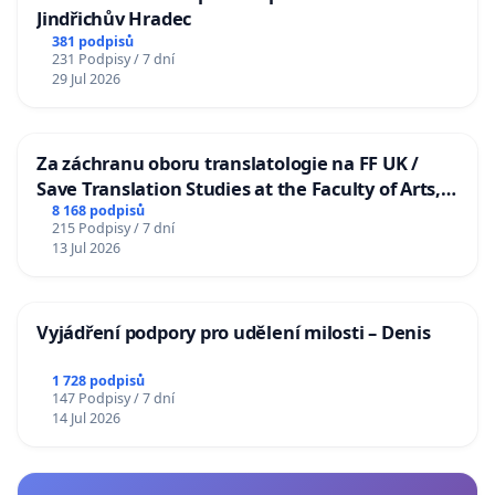
Jindřichův Hradec
381 podpisů
231 Podpisy / 7 dní
29 Jul 2026
Za záchranu oboru translatologie na FF UK /
Save Translation Studies at the Faculty of Arts,
Charles University
8 168 podpisů
215 Podpisy / 7 dní
13 Jul 2026
Vyjádření podpory pro udělení milosti – Denis
1 728 podpisů
147 Podpisy / 7 dní
14 Jul 2026