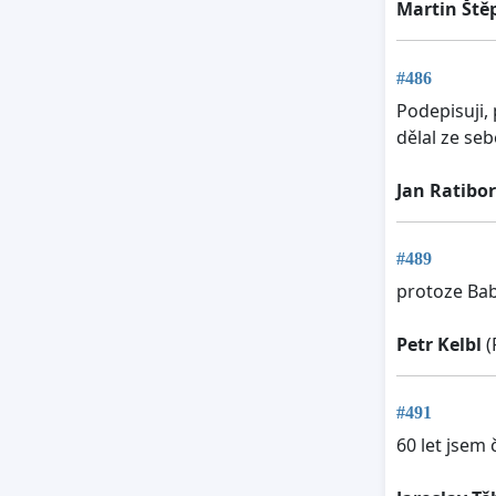
Martin Ště
#486
Podepisuji,
dělal ze se
Jan Ratibo
#489
protoze Babi
Petr Kelbl
(
#491
60 let jsem 