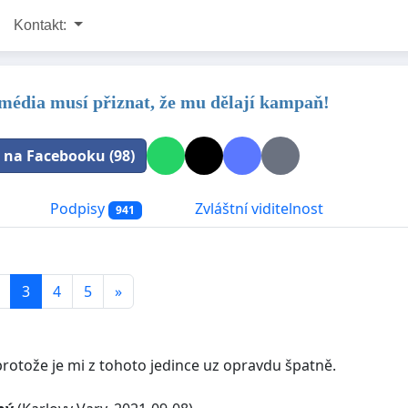
Kontakt:
média musí přiznat, že mu dělají kampaň!
t na Facebooku (98)
Podpisy
Zvláštní viditelnost
941
3
4
5
»
protože je mi z tohoto jedince uz opravdu špatně.