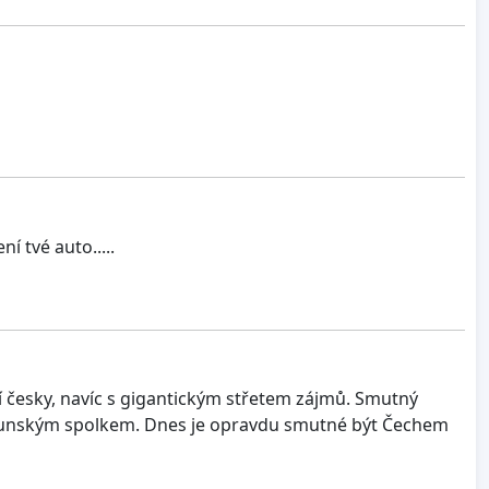
 tvé auto.....
í česky, navíc s gigantickým střetem zájmů. Smutný
launským spolkem. Dnes je opravdu smutné být Čechem