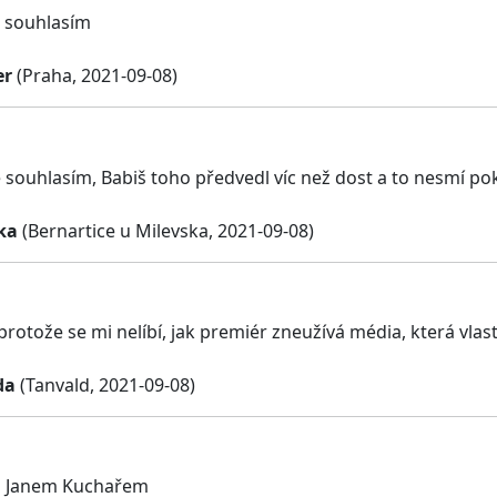
ě souhlasím
er
(Praha, 2021-09-08)
ně souhlasím, Babiš toho předvedl víc než dost a to nesmí po
ka
(Bernartice u Milevska, 2021-09-08)
protože se mi nelíbí, jak premiér zneužívá média, která vlast
da
(Tanvald, 2021-09-08)
s Janem Kuchařem