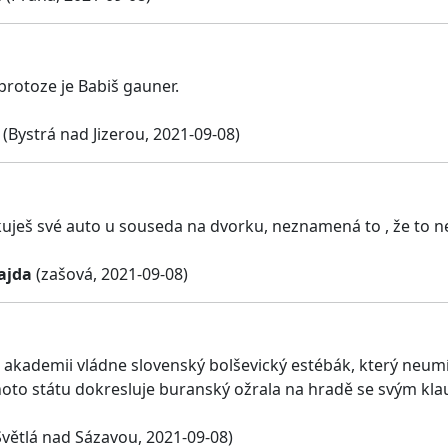
protoze je Babiš gauner.
(Bystrá nad Jizerou, 2021-09-08)
uješ své auto u souseda na dvorku, neznamená to , že to není
ajda
(zašová, 2021-09-08)
 akademii vládne slovenský bolševický estébák, který neum
oto státu dokresluje buranský ožrala na hradě se svým k
větlá nad Sázavou, 2021-09-08)