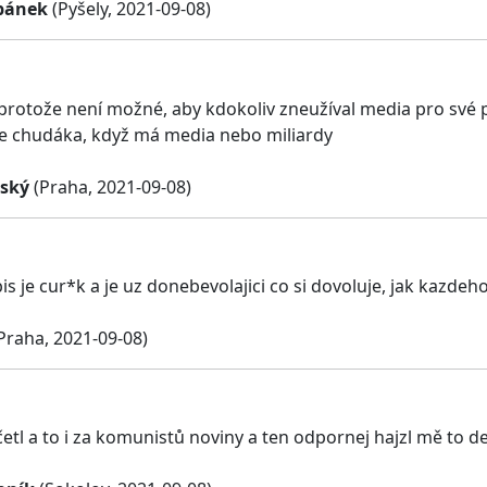
pánek
(Pyšely, 2021-09-08)
 protože není možné, aby kdokoliv zneužíval media pro své 
be chudáka, když má media nebo miliardy
rský
(Praha, 2021-09-08)
s je cur*k a je uz donebevolajici co si dovoluje, jak kazdeho 
Praha, 2021-09-08)
četl a to i za komunistů noviny a ten odpornej hajzl mě to d