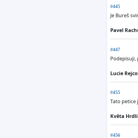
#445
Je Bureš svi
Pavel Rac
#447
Podepisuji, 
Lucie Rejc
#455
Tato petice 
Květa Hrdl
#456