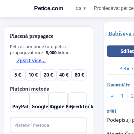
Petice.com
Prohledávat petice
CS ▼
Babišova 
Placená propagace
Petice.com bude tuto petici
Sdíle
propagovat mezi
3,000
lidmi.
Zjistit více...
Petice
5 €
10 €
20 €
40 €
80 €
Komentáře
Platební metoda
«
1
2
PayPal
Google Pay
Apple Pay
Kreditní karta
#401
Podepisuji 
Platební metoda