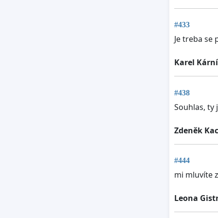
#433
Je treba se 
Karel Kárn
#438
Souhlas, ty 
Zdeněk Kac
#444
mi mluvíte 
Leona Gist