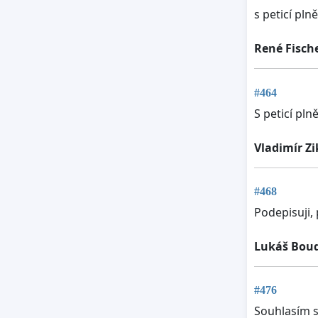
s peticí pln
René Fisch
#464
S peticí pl
Vladimír Zi
#468
Podepisuji, 
Lukáš Bou
#476
Souhlasím 