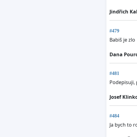
Jindřich K
#479
Babiš je zlo
Dana Pour
#481
Podepisuji, 
Josef Klink
#484
Ja bych to r