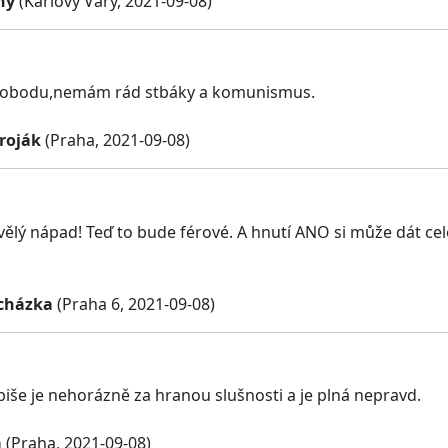
ný
(Karlovy Vary, 2021-09-08)
obodu,nemám rád stbáky a komunismus.
Troják
(Praha, 2021-09-08)
vělý nápad! Teď to bude férové. A hnutí ANO si může dát ce
cházka
(Praha 6, 2021-09-08)
še je nehorázně za hranou slušnosti a je plná nepravd.
a
(Praha, 2021-09-08)