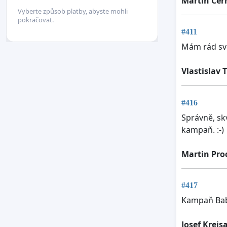
Martin Čer
Vyberte způsob platby, abyste mohli
pokračovat.
#411
Mám rád sv
Vlastislav 
#416
Správně, sk
kampaň. :-)
Martin Pro
#417
Kampaň Babi
Josef Krejs