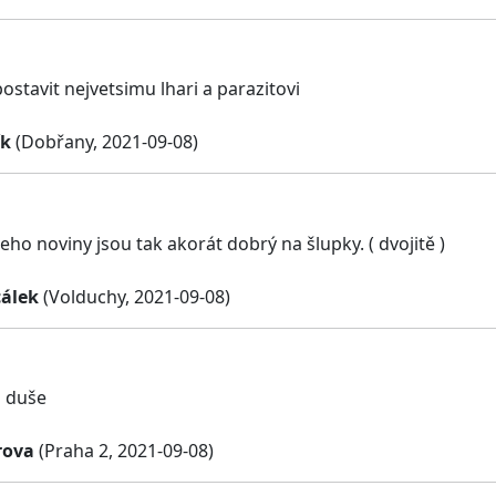
postavit nejvetsimu lhari a parazitovi
ík
(Dobřany, 2021-09-08)
jeho noviny jsou tak akorát dobrý na šlupky. ( dvojitě )
álek
(Volduchy, 2021-09-08)
z duše
rova
(Praha 2, 2021-09-08)