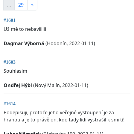
...
29
»
#1601
Už mě to nebaviiiiii
Dagmar Výborná
(Hodonín, 2022-01-11)
#1603
Souhlasim
Ondřej Hýbl
(Nový Malín, 2022-01-11)
#1614
Podepisuji, protože jeho veřejné vystoupení je za
hranou a je to právě on, kdo tady lidi vystrašil k smrtí!
Lubor Němeček
(Třebovice 190, 2022-01-11)