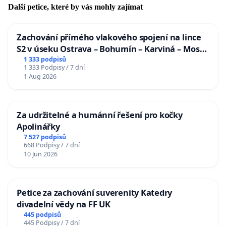
Další petice, které by vás mohly zajímat
Zachování přímého vlakového spojení na lince
S2 v úseku Ostrava – Bohumín – Karviná – Mosty
u Jablunkova
1 333 podpisů
1 333 Podpisy / 7 dní
1 Aug 2026
Za udržitelné a humánní řešení pro kočky
Apolinářky
7 527 podpisů
668 Podpisy / 7 dní
10 Jun 2026
Petice za zachování suverenity Katedry
divadelní vědy na FF UK
445 podpisů
445 Podpisy / 7 dní