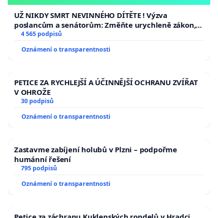
opakovat!
UŽ NIKDY SMRT NEVINNÉHO DÍTĚTE ! Výzva
poslancům a senátorům: Změňte urychleně zákon,
aby se tragédie malé Viktorky už nemohla opakovat!
4 565 podpisů
Oznámení o transparentnosti
PETICE ZA RYCHLEJŠÍ A ÚČINNĚJŠÍ OCHRANU ZVÍŘAT
V OHROŽE
30 podpisů
Oznámení o transparentnosti
Zastavme zabíjení holubů v Plzni – podpořme
humánní řešení
795 podpisů
Oznámení o transparentnosti
Petice za záchranu Kuklenských rondelů v Hradci