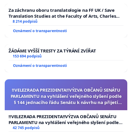
Za záchranu oboru translatologie na FF UK / Save
Translation Studies at the Faculty of Arts, Charles
University
8 214 podpisů
Oznámení o transparentnosti
ŽÁDÁME VYŠŠÍ TRESTY ZA TÝRÁNÍ ZVÍŘAT
153 694 podpisů
Oznámení o transparentnosti
‼️VELEZRADA PREZIDENTA‼️VÝZVA OBČANŮ SENÁTU
PARLAMENTU na vyhlášení veřejného slyšení podle
§ 144 jednacího řádu Senátu k návrhu na přijetí
usnesení k podání ústavní žaloby na prezidenta
republiky
‼️VELEZRADA PREZIDENTA‼️VÝZVA OBČANŮ SENÁTU
PARLAMENTU na vyhlášení veřejného slyšení podle §
144 jednacího řádu Senátu k návrhu na přijetí
42 745 podpisů