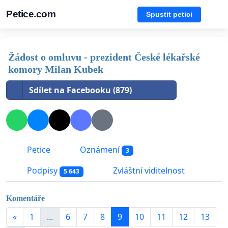
Petice.com
Spustit petici
Žádost o omluvu - prezident České lékařské
komory Milan Kubek
Sdílet na Facebooku (879)
Petice
Oznámení
3
Podpisy
Zvláštní viditelnost
5 643
Komentáře
«
1
...
6
7
8
9
10
11
12
13