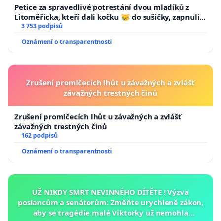
Petice za spravedlivé potrestání dvou mladíků z
Litoměřicka, kteří dali kočku 😿 do sušičky, zapnuli ji
a umírání zvířete natočili.
3 753 podpisů
Oznámení o transparentnosti
Zrušení promlčecích lhůt u závažných a zvlášť
závažných trestných činů
Zrušení promlčecích lhůt u závažných a zvlášť
závažných trestných činů
162 podpisů
Oznámení o transparentnosti
UŽ NIKDY SMRT NEVINNÉHO DÍTĚTE ! Výzva
poslancům a senátorům: Změňte urychleně zákon,
aby se tragédie malé Viktorky už nemohla