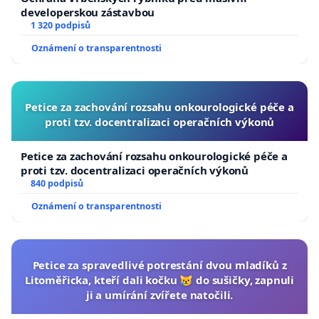
developerskou zástavbou
1 320 podpisů
Oznámení o transparentnosti
Petice za zachování rozsahu onkourologické péče a
proti tzv. docentralizaci operačních výkonů
Petice za zachování rozsahu onkourologické péče a
proti tzv. docentralizaci operačních výkonů
840 podpisů
Oznámení o transparentnosti
Petice za spravedlivé potrestání dvou mladíků z
Litoměřicka, kteří dali kočku 😿 do sušičky, zapnuli
ji a umírání zvířete natočili.