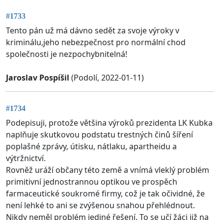
#1733
Tento pán už má dávno sedět za svoje výroky v
kriminálu,jeho nebezpečnost pro normální chod
společnosti je nezpochybnitelná!
Jaroslav Pospíšil
(Podolí, 2022-01-11)
#1734
Podepisuji, protože většina výroků prezidenta LK Kubka
naplňuje skutkovou podstatu trestných činů šíření
poplašné zprávy, útisku, nátlaku, apartheidu a
výtržnictví.
Rovněž uráží občany této země a vnímá vleklý problém
primitivní jednostrannou optikou ve prospěch
farmaceutické soukromé firmy, což je tak očividné, že
není lehké to ani se zvýšenou snahou přehlédnout.
Nikdy neměl problém jediné řešení. To se učí žáci již na