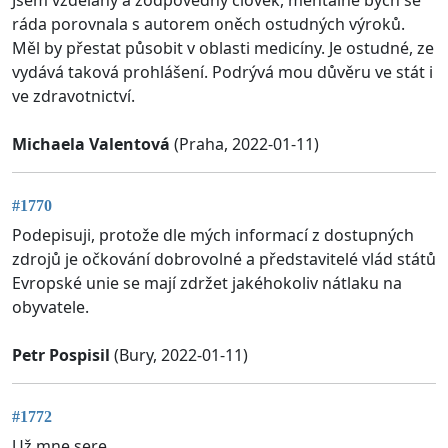
ráda porovnala s autorem oněch ostudných výroků.
Měl by přestat působit v oblasti medicíny. Je ostudné, ze
vydává taková prohlášení. Podrývá mou důvěru ve stát i
ve zdravotnictví.
Michaela Valentová
(Praha, 2022-01-11)
#1770
Podepisuji, protože dle mých informací z dostupných
zdrojů je očkování dobrovolné a představitelé vlád států
Evropské unie se mají zdržet jakéhokoliv nátlaku na
obyvatele.
Petr Pospisil
(Bury, 2022-01-11)
#1772
Už mne sere.