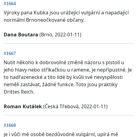
#1664
Výroky pana Kubka jsou urážející vulgární a napadající
normální Brnoneočkované občany.
Dana Boutara
(Brno, 2022-01-11)
#1667
Nutit někoho k dobrovolné změně názoru s pistolí u
jeho hlavy nebo stříkačkou u ramene, je nepřípustné. Je
to nadřazenecké a tito lidé by kvůli své nevyspělosti
neměli zastávat, žádné funkce. Toto jsou praktiky
Drittes Reich.
Roman Kutálek
(Česká Třebová, 2022-01-11)
#1668
je i vůči mé osobě bezdůvodně vulgární, upírá mé