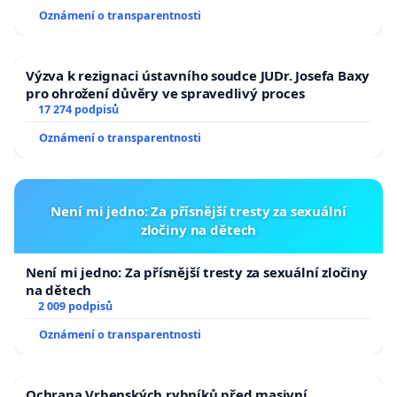
usnesení k podání ústavní žaloby na prezidenta
Oznámení o transparentnosti
republiky
Výzva k rezignaci ústavního soudce JUDr. Josefa Baxy
pro ohrožení důvěry ve spravedlivý proces
17 274 podpisů
Oznámení o transparentnosti
Není mi jedno: Za přísnější tresty za sexuální
zločiny na dětech
Není mi jedno: Za přísnější tresty za sexuální zločiny
na dětech
2 009 podpisů
Oznámení o transparentnosti
Ochrana Vrbenských rybníků před masivní