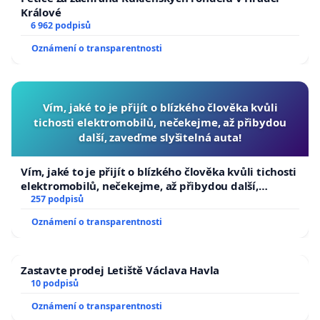
Králové
6 962 podpisů
Oznámení o transparentnosti
Vím, jaké to je přijít o blízkého člověka kvůli
tichosti elektromobilů, nečekejme, až přibydou
další, zaveďme slyšitelná auta!
Vím, jaké to je přijít o blízkého člověka kvůli tichosti
elektromobilů, nečekejme, až přibydou další,
zaveďme slyšitelná auta!
257 podpisů
Oznámení o transparentnosti
Zastavte prodej Letiště Václava Havla
10 podpisů
Oznámení o transparentnosti