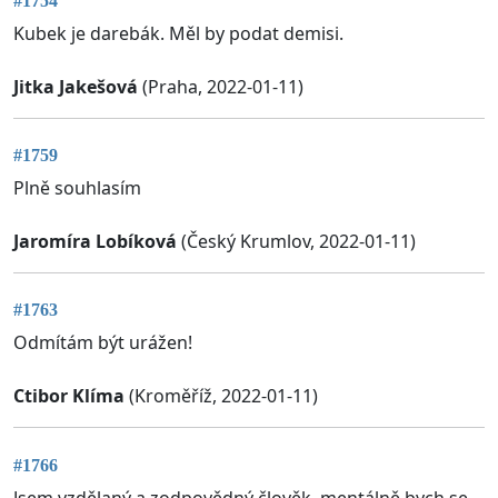
#1754
Kubek je darebák. Měl by podat demisi.
Jitka Jakešová
(Praha, 2022-01-11)
#1759
Plně souhlasím
Jaromíra Lobíková
(Český Krumlov, 2022-01-11)
#1763
Odmítám být urážen!
Ctibor Klíma
(Kroměříž, 2022-01-11)
#1766
Jsem vzdělaný a zodpovědný člověk, mentálně bych se