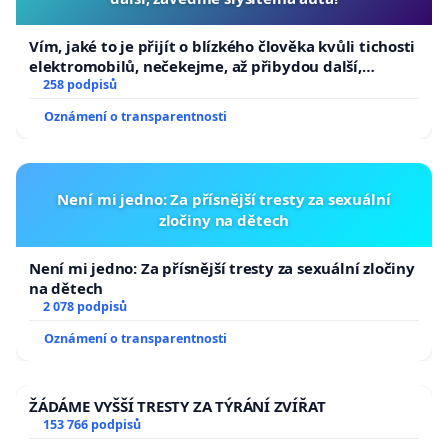
Vím, jaké to je přijít o blízkého člověka kvůli tichosti
elektromobilů, nečekejme, až přibydou další,
zaveďme slyšitelná auta!
258 podpisů
Oznámení o transparentnosti
Není mi jedno: Za přísnější tresty za sexuální
zločiny na dětech
Není mi jedno: Za přísnější tresty za sexuální zločiny
na dětech
2 078 podpisů
Oznámení o transparentnosti
ŽÁDÁME VYŠŠÍ TRESTY ZA TÝRÁNÍ ZVÍŘAT
153 766 podpisů