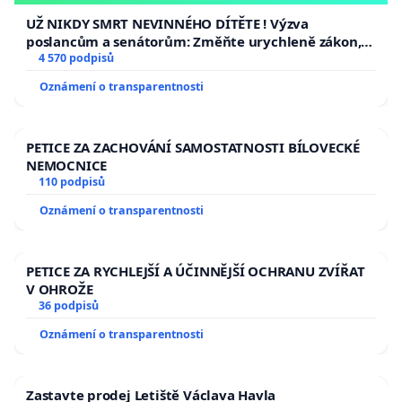
UŽ NIKDY SMRT NEVINNÉHO DÍTĚTE ! Výzva
poslancům a senátorům: Změňte urychleně zákon,
aby se tragédie malé Viktorky už nemohla opakovat!
4 570 podpisů
Oznámení o transparentnosti
PETICE ZA ZACHOVÁNÍ SAMOSTATNOSTI BÍLOVECKÉ
NEMOCNICE
110 podpisů
Oznámení o transparentnosti
PETICE ZA RYCHLEJŠÍ A ÚČINNĚJŠÍ OCHRANU ZVÍŘAT
V OHROŽE
36 podpisů
Oznámení o transparentnosti
Zastavte prodej Letiště Václava Havla