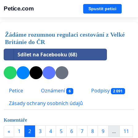
Petice.com
Spustit petici
Žádáme rozumnou regulaci cestování z Velké
Británie do ČR
Sdílet na Facebooku (68)
Petice
Oznámení
Podpisy
6
2 091
Zásady ochrany osobních údajů
Komentáře
«
1
2
3
4
5
6
7
8
9
...
11