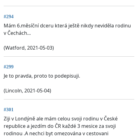
#294
Mám 6.měsíční dceru která ještě nikdy neviděla rodinu
v Čechách...
(Watford, 2021-05-03)
#299
Je to pravda, proto to podepisuji.
(Lincoln, 2021-05-04)
#301
Ziji v Londýně ale mám celou svoji rodinu v České
republice a jezdím do ČR každé 3 mesice za svoji
rodinou .A nechci byt omezována v cestovani