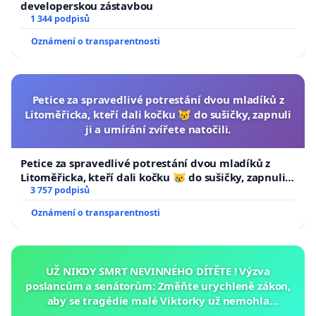
developerskou zástavbou
1 344 podpisů
Oznámení o transparentnosti
Petice za spravedlivé potrestání dvou mladíků z
Litoměřicka, kteří dali kočku 😿 do sušičky, zapnuli
ji a umírání zvířete natočili.
Petice za spravedlivé potrestání dvou mladíků z
Litoměřicka, kteří dali kočku 😿 do sušičky, zapnuli ji
a umírání zvířete natočili.
3 757 podpisů
Oznámení o transparentnosti
UŽ NIKDY SMRT NEVINNÉHO DÍTĚTE ! Výzva
poslancům a senátorům: Změňte urychleně zákon,
aby se tragédie malé Viktorky už nemohla
opakovat!