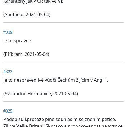
karantény jak v ČR tak ve VB
(Sheffield, 2021-05-04)
#319
je to správné
(Příbram, 2021-05-04)
#322
Je to nespravedlivé vůdčí Čechům žijícím v Anglii .
(Svobodné Heřmanice, 2021-05-04)
#325
Podepisuji,protoze plne souhlasim se znenim petice.
Ziji ve Velke Britanii,Skotsko a proockovanost na vysoke