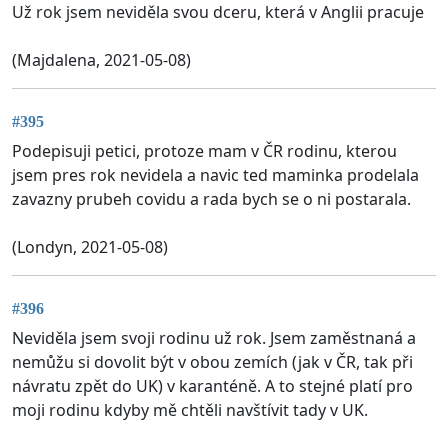
Už rok jsem neviděla svou dceru, která v Anglii pracuje
(Majdalena, 2021-05-08)
#395
Podepisuji petici, protoze mam v ČR rodinu, kterou
jsem pres rok nevidela a navic ted maminka prodelala
zavazny prubeh covidu a rada bych se o ni postarala.
(Londyn, 2021-05-08)
#396
Neviděla jsem svoji rodinu už rok. Jsem zaměstnaná a
nemůžu si dovolit být v obou zemích (jak v ČR, tak při
návratu zpět do UK) v karanténě. A to stejné platí pro
moji rodinu kdyby mě chtěli navštívit tady v UK.