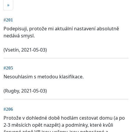
»
#201
Podepisuji, protože mi aktuální nastavení absolutně
nedává smysl.
(Vsetín, 2021-05-03)
#205
Nesouhlasim s metodou klasifikace.
(Rugby, 2021-05-03)
#206
Protože v dohledné době hodlám cestovat domu (a po
2-3 měsících opět nazpět) a podmínky, které kvůli
červené zóně VB jsou určeny, jsou nehorázné a