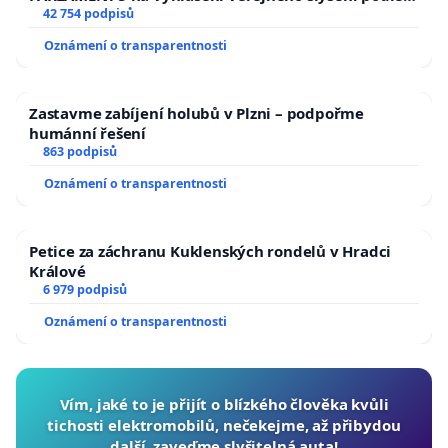
144 jednacího řádu Senátu k návrhu na přijetí
42 754 podpisů
usnesení k podání ústavní žaloby na prezidenta
Oznámení o transparentnosti
republiky
Zastavme zabíjení holubů v Plzni – podpořme
humánní řešení
863 podpisů
Oznámení o transparentnosti
Petice za záchranu Kuklenských rondelů v Hradci
Králové
6 979 podpisů
Oznámení o transparentnosti
Vím, jaké to je přijít o blízkého člověka kvůli
tichosti elektromobilů, nečekejme, až přibydou
další, zaveďme slyšitelná auta!