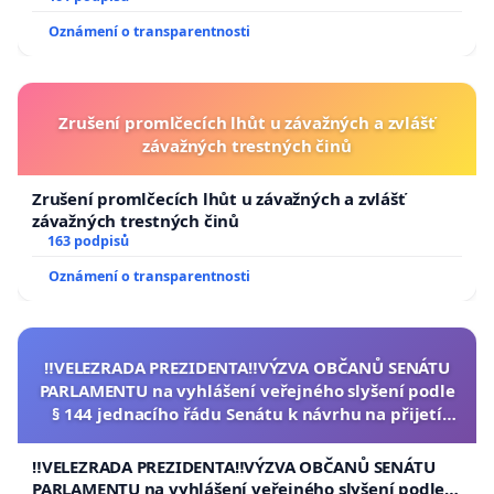
Oznámení o transparentnosti
Zrušení promlčecích lhůt u závažných a zvlášť
závažných trestných činů
Zrušení promlčecích lhůt u závažných a zvlášť
závažných trestných činů
163 podpisů
Oznámení o transparentnosti
‼️VELEZRADA PREZIDENTA‼️VÝZVA OBČANŮ SENÁTU
PARLAMENTU na vyhlášení veřejného slyšení podle
§ 144 jednacího řádu Senátu k návrhu na přijetí
usnesení k podání ústavní žaloby na prezidenta
republiky
‼️VELEZRADA PREZIDENTA‼️VÝZVA OBČANŮ SENÁTU
PARLAMENTU na vyhlášení veřejného slyšení podle §