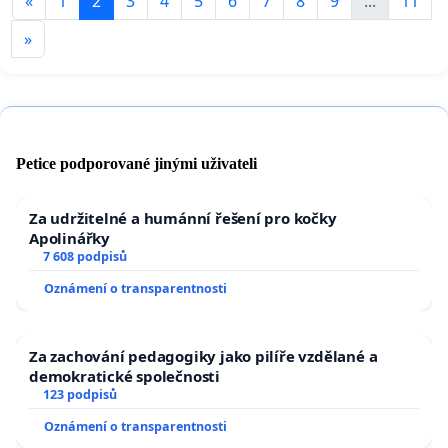
«
1
2
3
4
5
6
7
8
9
...
11
»
Petice podporované jinými uživateli
Za udržitelné a humánní řešení pro kočky
Apolinářky
7 608 podpisů
Oznámení o transparentnosti
Za zachování pedagogiky jako pilíře vzdělané a
demokratické společnosti
123 podpisů
Oznámení o transparentnosti