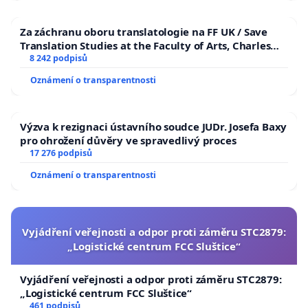
Za záchranu oboru translatologie na FF UK / Save
Translation Studies at the Faculty of Arts, Charles
University
8 242 podpisů
Oznámení o transparentnosti
Výzva k rezignaci ústavního soudce JUDr. Josefa Baxy
pro ohrožení důvěry ve spravedlivý proces
17 276 podpisů
Oznámení o transparentnosti
Vyjádření veřejnosti a odpor proti záměru STC2879:
„Logistické centrum FCC Sluštice“
Vyjádření veřejnosti a odpor proti záměru STC2879:
„Logistické centrum FCC Sluštice“
461 podpisů