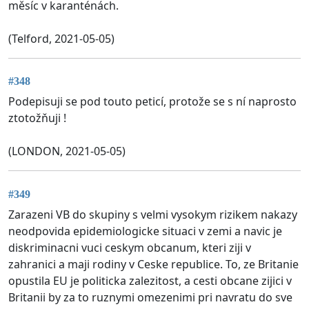
měsíc v karanténách.
(Telford, 2021-05-05)
#348
Podepisuji se pod touto peticí, protože se s ní naprosto
ztotožňuji !
(LONDON, 2021-05-05)
#349
Zarazeni VB do skupiny s velmi vysokym rizikem nakazy
neodpovida epidemiologicke situaci v zemi a navic je
diskriminacni vuci ceskym obcanum, kteri ziji v
zahranici a maji rodiny v Ceske republice. To, ze Britanie
opustila EU je politicka zalezitost, a cesti obcane zijici v
Britanii by za to ruznymi omezenimi pri navratu do sve