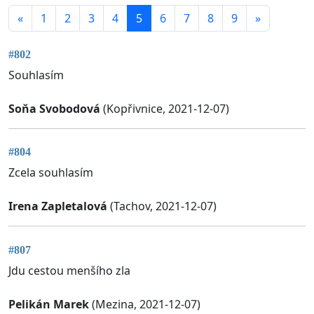
«
1
2
3
4
5
6
7
8
9
»
#802
Souhlasím
Soňa Svobodová
(Kopřivnice, 2021-12-07)
#804
Zcela souhlasím
Irena Zapletalová
(Tachov, 2021-12-07)
#807
Jdu cestou menšího zla
Pelikán Marek
(Mezina, 2021-12-07)