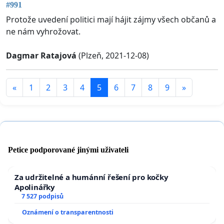
#991
Protože uvedení politici mají hájit zájmy všech občanů a
ne nám vyhrožovat.
Dagmar Ratajová
(Plzeň, 2021-12-08)
«
1
2
3
4
5
6
7
8
9
»
Petice podporované jinými uživateli
Za udržitelné a humánní řešení pro kočky
Apolinářky
7 527 podpisů
Oznámení o transparentnosti