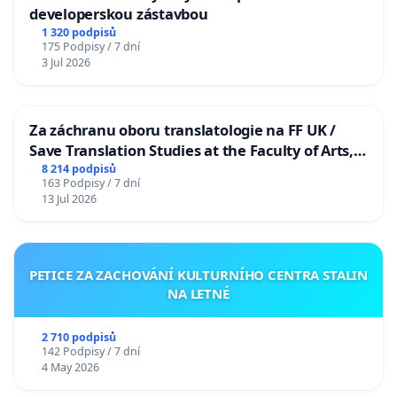
developerskou zástavbou
1 320 podpisů
175 Podpisy / 7 dní
3 Jul 2026
Za záchranu oboru translatologie na FF UK /
Save Translation Studies at the Faculty of Arts,
Charles University
8 214 podpisů
163 Podpisy / 7 dní
13 Jul 2026
PETICE ZA ZACHOVÁNÍ KULTURNÍHO CENTRA STALIN
NA LETNÉ
2 710 podpisů
142 Podpisy / 7 dní
4 May 2026