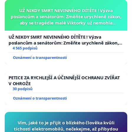
UŽ NIKDY SMRT NEVINNÉHO DÍTĚTE ! Výzva
poslancům a senátorům: Změňte urychleně zákon,
aby se tragédie malé Viktorky už nemohla
opakovat!
UŽ NIKDY SMRT NEVINNÉHO DÍTĚTE ! Výzva
poslancům a senátorům: Změňte urychleně zákon,
aby se tragédie malé Viktorky už nemohla opakovat!
4 565 podpisů
Oznámení o transparentnosti
PETICE ZA RYCHLEJŠÍ A ÚČINNĚJŠÍ OCHRANU ZVÍŘAT
V OHROŽE
30 podpisů
Oznámení o transparentnosti
Vím, jaké to je přijít o blízkého člověka kvůli
tichosti elektromobilů, nečekejme, až přibydou