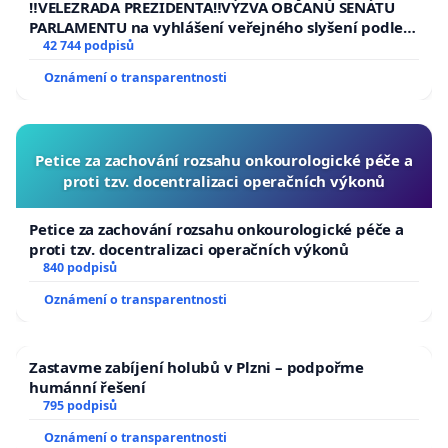
republiky
‼️VELEZRADA PREZIDENTA‼️VÝZVA OBČANŮ SENÁTU
PARLAMENTU na vyhlášení veřejného slyšení podle §
144 jednacího řádu Senátu k návrhu na přijetí
42 744 podpisů
usnesení k podání ústavní žaloby na prezidenta
Oznámení o transparentnosti
republiky
Petice za zachování rozsahu onkourologické péče a
proti tzv. docentralizaci operačních výkonů
Petice za zachování rozsahu onkourologické péče a
proti tzv. docentralizaci operačních výkonů
840 podpisů
Oznámení o transparentnosti
Zastavme zabíjení holubů v Plzni – podpořme
humánní řešení
795 podpisů
Oznámení o transparentnosti