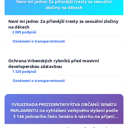
Není mi jedno: Za přísnější tresty za sexuální
zločiny na dětech
Není mi jedno: Za přísnější tresty za sexuální zločiny
na dětech
2 009 podpisů
Oznámení o transparentnosti
Ochrana Vrbenských rybníků před masivní
developerskou zástavbou
1 320 podpisů
Oznámení o transparentnosti
‼️VELEZRADA PREZIDENTA‼️VÝZVA OBČANŮ SENÁTU
PARLAMENTU na vyhlášení veřejného slyšení podle
§ 144 jednacího řádu Senátu k návrhu na přijetí
usnesení k podání ústavní žaloby na prezidenta