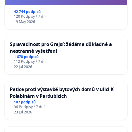
usnesení k podání ústavní žaloby na prezidenta
republiky
42 744 podpisů
120 Podpisy / 7 dní
19 May 2026
Spravedlnost pro Grejsí: žádáme důkladné a
nestranné vyšetření
1 678 podpisů
112 Podpisy / 7 dní
22 Jul 2026
Petice proti výstavbě bytových domů v ulici K
Polabinám v Pardubicích
107 podpisů
96 Podpisy / 7 dní
23 Jul 2026