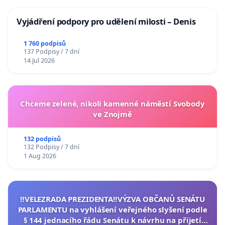
Vyjádření podpory pro udělení milosti – Denis
1 760 podpisů
137 Podpisy / 7 dní
14 Jul 2026
Chceme zelené, nikoli kamenné náměstí Svobody
ve Znojmě
132 podpisů
132 Podpisy / 7 dní
1 Aug 2026
‼️VELEZRADA PREZIDENTA‼️VÝZVA OBČANŮ SENÁTU
PARLAMENTU na vyhlášení veřejného slyšení podle
§ 144 jednacího řádu Senátu k návrhu na přijetí