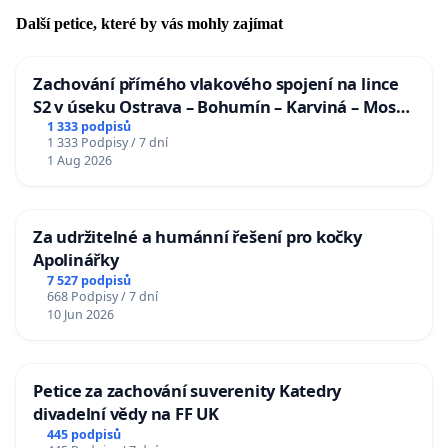
Další petice, které by vás mohly zajímat
Zachování přímého vlakového spojení na lince
S2 v úseku Ostrava – Bohumín – Karviná – Mosty
u Jablunkova
1 333 podpisů
1 333 Podpisy / 7 dní
1 Aug 2026
Za udržitelné a humánní řešení pro kočky
Apolinářky
7 527 podpisů
668 Podpisy / 7 dní
10 Jun 2026
Petice za zachování suverenity Katedry
divadelní vědy na FF UK
445 podpisů