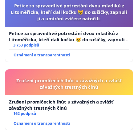
Petice za spravedlivé potrestání dvou mladíků z
Litoměřicka, kteří dali kočku 😿 do sušičky, zapnuli
ji a umírání zvířete natočili.
Petice za spravedlivé potrestání dvou mladíků z
Litoměřicka, kteří dali kočku 😿 do sušičky, zapnuli ji
a umírání zvířete natočili.
3 753 podpisů
Oznámení o transparentnosti
Zrušení promlčecích lhůt u závažných a zvlášť
závažných trestných činů
Zrušení promlčecích lhůt u závažných a zvlášť
závažných trestných činů
162 podpisů
Oznámení o transparentnosti