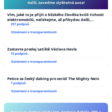
další, zaveďme slyšitelná auta!
Vím, jaké to je přijít o blízkého člověka kvůli tichosti
elektromobilů, nečekejme, až přibydou další,
zaveďme slyšitelná auta!
257 podpisů
Oznámení o transparentnosti
Zastavte prodej Letiště Václava Havla
10 podpisů
Oznámení o transparentnosti
Petice za český dabing pro seriál The Mighty Nein
7 podpisů
Oznámení o transparentnosti
Petice za demisi vlády Ing. Andreje Babiše, SPD a