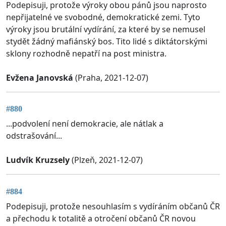
Podepisuji, protože výroky obou pánů jsou naprosto
nepřijatelné ve svobodné, demokratické zemi. Tyto
výroky jsou brutální vydírání, za které by se nemusel
stydět žádný mafiánský bos. Tito lidé s diktátorskými
sklony rozhodně nepatří na post ministra.
Evžena Janovská
(Praha, 2021-12-07)
#880
...podvolení není demokracie, ale nátlak a
odstrašování...
Ludvík Kruzsely
(Plzeň, 2021-12-07)
#884
Podepisuji, protože nesouhlasím s vydíráním občanů ČR
a přechodu k totalitě a otročení občanů ČR novou