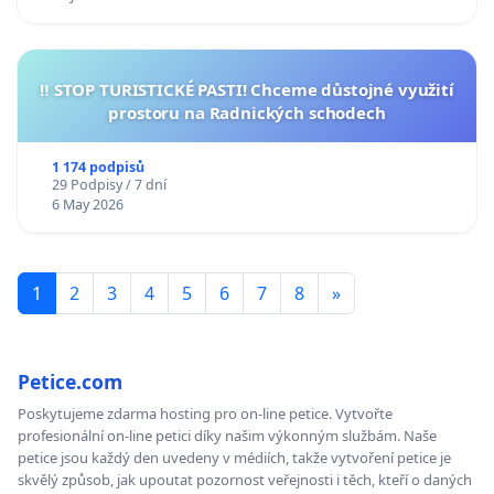
‼️ STOP TURISTICKÉ PASTI! Chceme důstojné využití
prostoru na Radnických schodech
1 174 podpisů
29 Podpisy / 7 dní
6 May 2026
1
2
3
4
5
6
7
8
»
Petice.com
Poskytujeme zdarma hosting pro on-line petice. Vytvořte
profesionální on-line petici díky našim výkonným službám. Naše
petice jsou každý den uvedeny v médiích, takže vytvoření petice je
skvělý způsob, jak upoutat pozornost veřejnosti i těch, kteří o daných