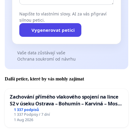
Napište to vlastními slovy. AI za vás připraví
silnou petici.
Vygenerovat petici
Vaše data zůstávají vaše
Ochrana soukromí od návrhu
Další petice, které by vás mohly zajímat
Zachování přímého vlakového spojení na lince
S2 v úseku Ostrava – Bohumín – Karviná – Mosty
u Jablunkova
1 337 podpisů
1 337 Podpisy / 7 dní
1 Aug 2026