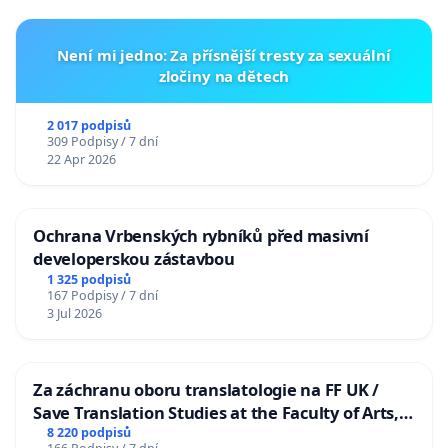
Není mi jedno: Za přísnější tresty za sexuální
zločiny na dětech
2 017 podpisů
309 Podpisy / 7 dní
22 Apr 2026
Ochrana Vrbenských rybníků před masivní
developerskou zástavbou
1 325 podpisů
167 Podpisy / 7 dní
3 Jul 2026
Za záchranu oboru translatologie na FF UK /
Save Translation Studies at the Faculty of Arts,
Charles University
8 220 podpisů