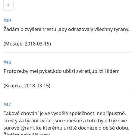
»
#39
Žádám o zvýšení trestu ,aby odrazovaly všechny tyrany.
(Mostek, 2018-03-15)
#46
Protoze,by mel pykat,kdo ublizi zvireti,ublizi i lidem
(Krupka, 2018-03-15)
#47
Takové chování je ve vyspělé společnosti nepřípustné.
Tresty za týrání zvířat jsou směšné a toto bylo trýznivé
surové týrání, ke kterému určitě docházelo delšé dobu.
Žádám nejvyšší trest.