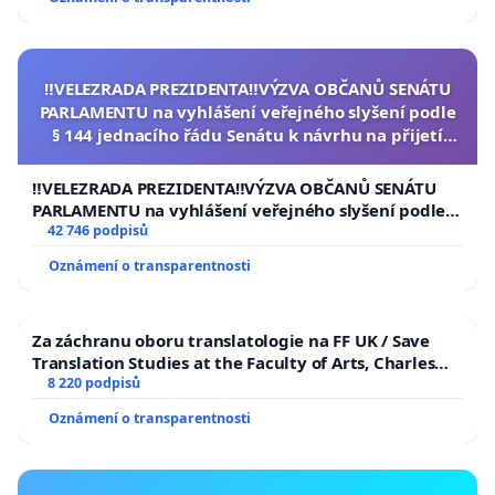
‼️VELEZRADA PREZIDENTA‼️VÝZVA OBČANŮ SENÁTU
PARLAMENTU na vyhlášení veřejného slyšení podle
§ 144 jednacího řádu Senátu k návrhu na přijetí
usnesení k podání ústavní žaloby na prezidenta
republiky
‼️VELEZRADA PREZIDENTA‼️VÝZVA OBČANŮ SENÁTU
PARLAMENTU na vyhlášení veřejného slyšení podle §
144 jednacího řádu Senátu k návrhu na přijetí
42 746 podpisů
usnesení k podání ústavní žaloby na prezidenta
Oznámení o transparentnosti
republiky
Za záchranu oboru translatologie na FF UK / Save
Translation Studies at the Faculty of Arts, Charles
University
8 220 podpisů
Oznámení o transparentnosti