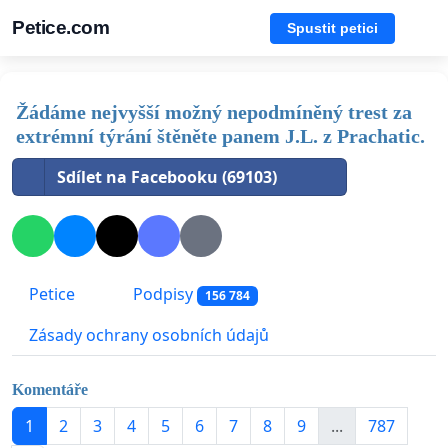
Petice.com
Spustit petici
Žádáme nejvyšší možný nepodmíněný trest za
extrémní týrání štěněte panem J.L. z Prachatic.
Sdílet na Facebooku (69103)
Petice
Podpisy
156 784
Zásady ochrany osobních údajů
Komentáře
1
2
3
4
5
6
7
8
9
...
787