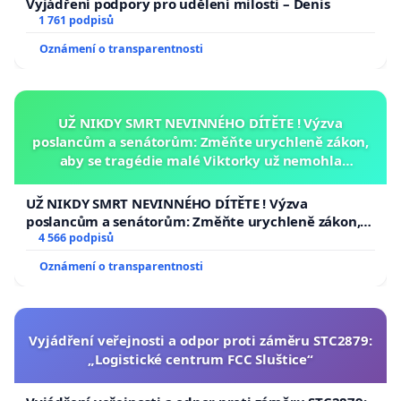
Vyjádření podpory pro udělení milosti – Denis
1 761 podpisů
Oznámení o transparentnosti
UŽ NIKDY SMRT NEVINNÉHO DÍTĚTE ! Výzva
poslancům a senátorům: Změňte urychleně zákon,
aby se tragédie malé Viktorky už nemohla
opakovat!
UŽ NIKDY SMRT NEVINNÉHO DÍTĚTE ! Výzva
poslancům a senátorům: Změňte urychleně zákon,
aby se tragédie malé Viktorky už nemohla opakovat!
4 566 podpisů
Oznámení o transparentnosti
Vyjádření veřejnosti a odpor proti záměru STC2879:
„Logistické centrum FCC Sluštice“