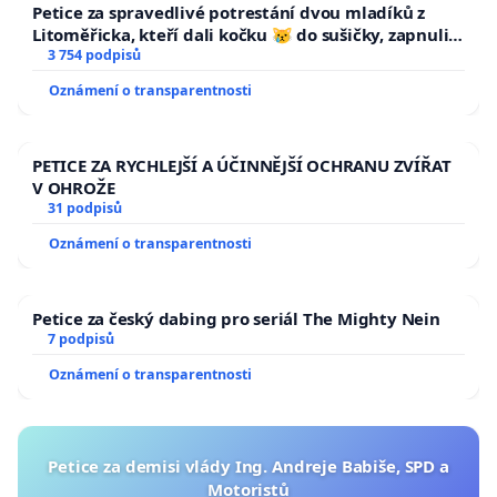
Petice za spravedlivé potrestání dvou mladíků z
Litoměřicka, kteří dali kočku 😿 do sušičky, zapnuli ji
a umírání zvířete natočili.
3 754 podpisů
Oznámení o transparentnosti
PETICE ZA RYCHLEJŠÍ A ÚČINNĚJŠÍ OCHRANU ZVÍŘAT
V OHROŽE
31 podpisů
Oznámení o transparentnosti
Petice za český dabing pro seriál The Mighty Nein
7 podpisů
Oznámení o transparentnosti
Petice za demisi vlády Ing. Andreje Babiše, SPD a
Motoristů