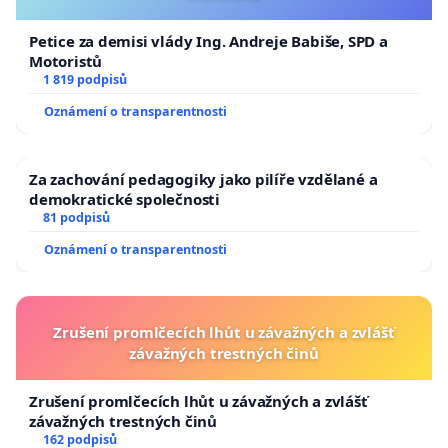
Petice za demisi vlády Ing. Andreje Babiše, SPD a
Motoristů
1 819 podpisů
Oznámení o transparentnosti
Za zachování pedagogiky jako pilíře vzdělané a
demokratické společnosti
81 podpisů
Oznámení o transparentnosti
Zrušení promlčecích lhůt u závažných a zvlášť
závažných trestných činů
Zrušení promlčecích lhůt u závažných a zvlášť
závažných trestných činů
162 podpisů