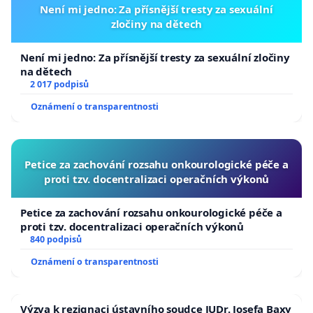
Není mi jedno: Za přísnější tresty za sexuální
zločiny na dětech
Není mi jedno: Za přísnější tresty za sexuální zločiny
na dětech
2 017 podpisů
Oznámení o transparentnosti
Petice za zachování rozsahu onkourologické péče a
proti tzv. docentralizaci operačních výkonů
Petice za zachování rozsahu onkourologické péče a
proti tzv. docentralizaci operačních výkonů
840 podpisů
Oznámení o transparentnosti
Výzva k rezignaci ústavního soudce JUDr. Josefa Baxy