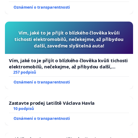
Oznámení o transparentnosti
Vím, jaké to je přijít o blízkého člověka kvůli
tichosti elektromobilů, nečekejme, až přibydou
další, zaveďme slyšitelná auta!
Vím, jaké to je přijít o blízkého člověka kvůli tichosti
elektromobilů, nečekejme, až přibydou další,
zaveďme slyšitelná auta!
257 podpisů
Oznámení o transparentnosti
Zastavte prodej Letiště Václava Havla
10 podpisů
Oznámení o transparentnosti