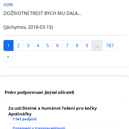
#199
DOŽIVOTNÍ TREST BYCH MU DALA...
(Jáchymov, 2018-03-15)
1
2
3
4
5
6
7
8
9
...
787
»
Petice podporované jinými uživateli
Za udržitelné a humánní řešení pro kočky
Apolinářky
7 541 podpisů
Oznámení o transparentnosti