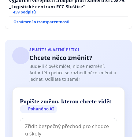
Vyjádření veřejnosti a odpor proti záměru STC2879:
„Logistické centrum FCC Sluštice“
459 podpisů
Oznámení o transparentnosti
SPUSŤTE VLASTNÍ PETICI
Chcete něco změnit?
Bude-li člověk mlčet, nic se nezmění.
Autor této petice se rozhodl něco změnit a
jednat. Uděláte to samé?
Popište změnu, kterou chcete vidět
Poháněno AI