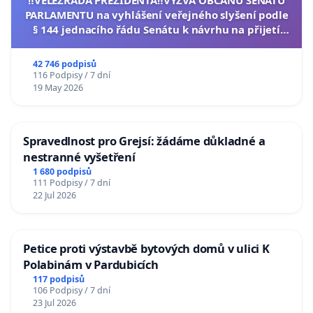
‼️VELEZRADA PREZIDENTA‼️VÝZVA OBČANŮ SENÁTU
PARLAMENTU na vyhlášení veřejného slyšení podle
§ 144 jednacího řádu Senátu k návrhu na přijetí
usnesení k podání ústavní žaloby na prezidenta
republiky
42 746 podpisů
116 Podpisy / 7 dní
19 May 2026
Spravedlnost pro Grejsí: žádáme důkladné a
nestranné vyšetření
1 680 podpisů
111 Podpisy / 7 dní
22 Jul 2026
Petice proti výstavbě bytových domů v ulici K
Polabinám v Pardubicích
117 podpisů
106 Podpisy / 7 dní
23 Jul 2026