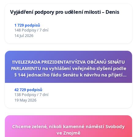
Vyjádření podpory pro udělení milosti – Denis
1 729 podpisů
148 Podpisy / 7 dní
14 Jul 2026
‼️VELEZRADA PREZIDENTA‼️VÝZVA OBČANŮ SENÁTU
PARLAMENTU na vyhlášení veřejného slyšení podle
§ 144 jednacího řádu Senátu k návrhu na přijetí
usnesení k podání ústavní žaloby na prezidenta
republiky
42 729 podpisů
138 Podpisy / 7 dní
19 May 2026
Chceme zelené, nikoli kamenné náměstí Svobody
ve Znojmě