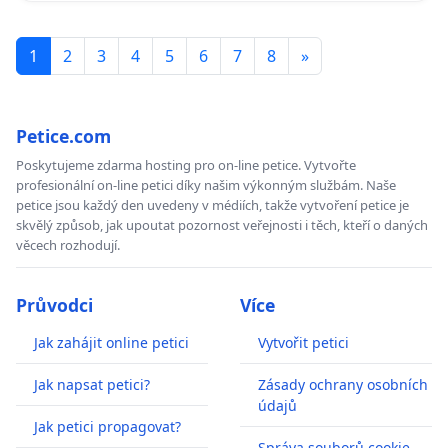
1
2
3
4
5
6
7
8
»
Petice.com
Poskytujeme zdarma hosting pro on-line petice. Vytvořte
profesionální on-line petici díky našim výkonným službám. Naše
petice jsou každý den uvedeny v médiích, takže vytvoření petice je
skvělý způsob, jak upoutat pozornost veřejnosti i těch, kteří o daných
věcech rozhodují.
Průvodci
Více
Jak zahájit online petici
Vytvořit petici
Jak napsat petici?
Zásady ochrany osobních
údajů
Jak petici propagovat?
Správa souborů cookie