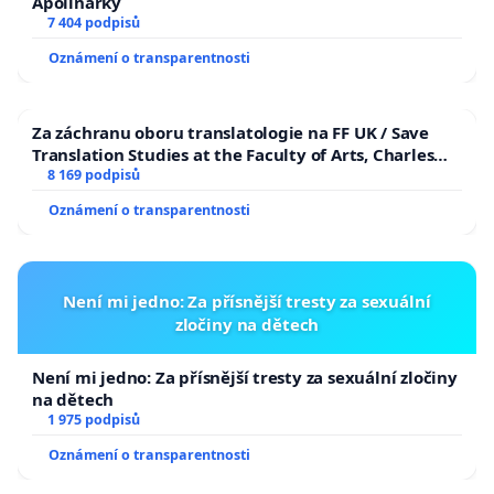
Apolinářky
7 404 podpisů
Oznámení o transparentnosti
Za záchranu oboru translatologie na FF UK / Save
Translation Studies at the Faculty of Arts, Charles
University
8 169 podpisů
Oznámení o transparentnosti
Není mi jedno: Za přísnější tresty za sexuální
zločiny na dětech
Není mi jedno: Za přísnější tresty za sexuální zločiny
na dětech
1 975 podpisů
Oznámení o transparentnosti