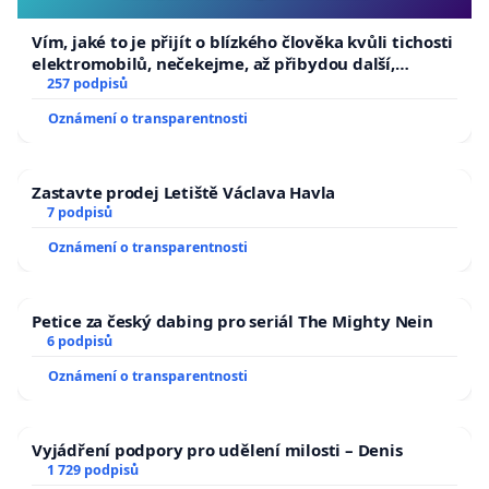
Vím, jaké to je přijít o blízkého člověka kvůli tichosti
elektromobilů, nečekejme, až přibydou další,
zaveďme slyšitelná auta!
257 podpisů
Oznámení o transparentnosti
Zastavte prodej Letiště Václava Havla
7 podpisů
Oznámení o transparentnosti
Petice za český dabing pro seriál The Mighty Nein
6 podpisů
Oznámení o transparentnosti
Vyjádření podpory pro udělení milosti – Denis
1 729 podpisů