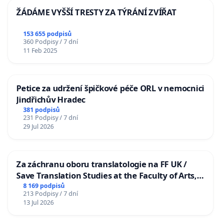
ŽÁDÁME VYŠŠÍ TRESTY ZA TÝRÁNÍ ZVÍŘAT
153 655 podpisů
360 Podpisy / 7 dní
11 Feb 2025
Petice za udržení špičkové péče ORL v nemocnici
Jindřichův Hradec
381 podpisů
231 Podpisy / 7 dní
29 Jul 2026
Za záchranu oboru translatologie na FF UK /
Save Translation Studies at the Faculty of Arts,
Charles University
8 169 podpisů
213 Podpisy / 7 dní
13 Jul 2026