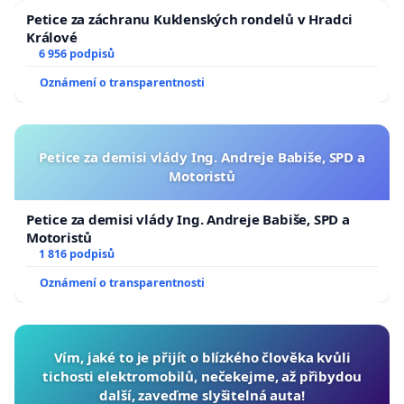
Petice za záchranu Kuklenských rondelů v Hradci
Králové
6 956 podpisů
Oznámení o transparentnosti
Petice za demisi vlády Ing. Andreje Babiše, SPD a
Motoristů
Petice za demisi vlády Ing. Andreje Babiše, SPD a
Motoristů
1 816 podpisů
Oznámení o transparentnosti
Vím, jaké to je přijít o blízkého člověka kvůli
tichosti elektromobilů, nečekejme, až přibydou
další, zaveďme slyšitelná auta!