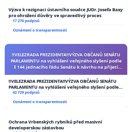
Výzva k rezignaci ústavního soudce JUDr. Josefa Baxy
pro ohrožení důvěry ve spravedlivý proces
17 270 podpisů
Oznámení o transparentnosti
‼️VELEZRADA PREZIDENTA‼️VÝZVA OBČANŮ SENÁTU
PARLAMENTU na vyhlášení veřejného slyšení podle
§ 144 jednacího řádu Senátu k návrhu na přijetí
usnesení k podání ústavní žaloby na prezidenta
republiky
‼️VELEZRADA PREZIDENTA‼️VÝZVA OBČANŮ SENÁTU
PARLAMENTU na vyhlášení veřejného slyšení podle §
144 jednacího řádu Senátu k návrhu na přijetí
42 729 podpisů
usnesení k podání ústavní žaloby na prezidenta
Oznámení o transparentnosti
republiky
Ochrana Vrbenských rybníků před masivní
developerskou zástavbou