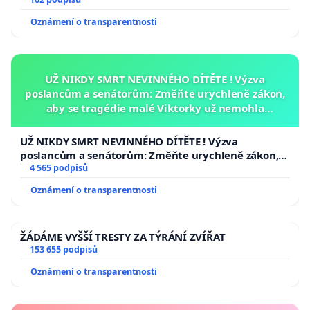
Oznámení o transparentnosti
UŽ NIKDY SMRT NEVINNÉHO DÍTĚTE ! Výzva
poslancům a senátorům: Změňte urychleně zákon,
aby se tragédie malé Viktorky už nemohla
opakovat!
UŽ NIKDY SMRT NEVINNÉHO DÍTĚTE ! Výzva
poslancům a senátorům: Změňte urychleně zákon,
aby se tragédie malé Viktorky už nemohla opakovat!
4 565 podpisů
Oznámení o transparentnosti
ŽÁDÁME VYŠŠÍ TRESTY ZA TÝRÁNÍ ZVÍŘAT
153 655 podpisů
Oznámení o transparentnosti