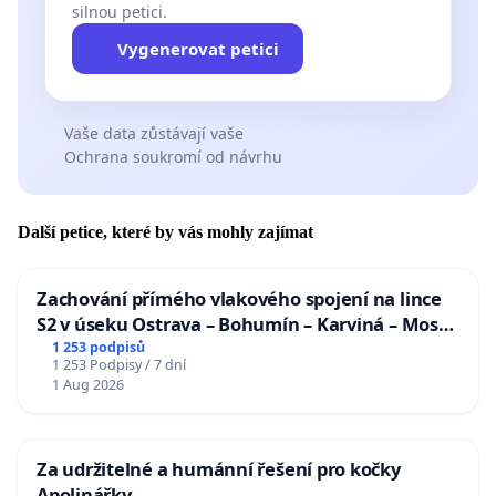
silnou petici.
Vygenerovat petici
Vaše data zůstávají vaše
Ochrana soukromí od návrhu
Další petice, které by vás mohly zajímat
Zachování přímého vlakového spojení na lince
S2 v úseku Ostrava – Bohumín – Karviná – Mosty
u Jablunkova
1 253 podpisů
1 253 Podpisy / 7 dní
1 Aug 2026
Za udržitelné a humánní řešení pro kočky
Apolinářky