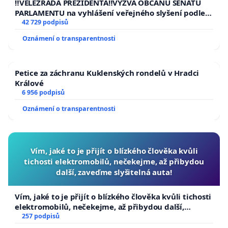
‼️VELEZRADA PREZIDENTA‼️VÝZVA OBČANŮ SENÁTU
PARLAMENTU na vyhlášení veřejného slyšení podle §
144 jednacího řádu Senátu k návrhu na přijetí
42 729 podpisů
usnesení k podání ústavní žaloby na prezidenta
Oznámení o transparentnosti
republiky
Petice za záchranu Kuklenských rondelů v Hradci
Králové
6 956 podpisů
Oznámení o transparentnosti
Vím, jaké to je přijít o blízkého člověka kvůli
tichosti elektromobilů, nečekejme, až přibydou
další, zaveďme slyšitelná auta!
Vím, jaké to je přijít o blízkého člověka kvůli tichosti
elektromobilů, nečekejme, až přibydou další,
zaveďme slyšitelná auta!
257 podpisů