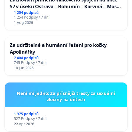
S2 v úseku Ostrava – Bohumín – Karviná – Mosty
u Jablunkova
1 254 podpisů
1 254 Podpisy / 7 dní
1 Aug 2026
Za udržitelné a humánní řešení pro kočky
Apolinářky
7 404 podpisů
745 Podpisy / 7 dní
10 Jun 2026
Není mi jedno: Za přísnější tresty za sexuální
zločiny na dětech
1 975 podpisů
527 Podpisy / 7 dní
22 Apr 2026