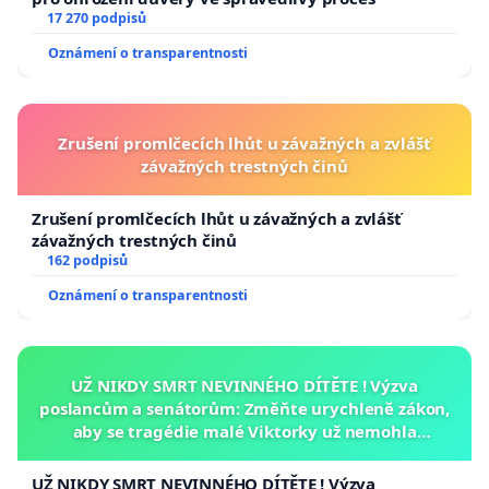
17 270 podpisů
Oznámení o transparentnosti
Zrušení promlčecích lhůt u závažných a zvlášť
závažných trestných činů
Zrušení promlčecích lhůt u závažných a zvlášť
závažných trestných činů
162 podpisů
Oznámení o transparentnosti
UŽ NIKDY SMRT NEVINNÉHO DÍTĚTE ! Výzva
poslancům a senátorům: Změňte urychleně zákon,
aby se tragédie malé Viktorky už nemohla
opakovat!
UŽ NIKDY SMRT NEVINNÉHO DÍTĚTE ! Výzva