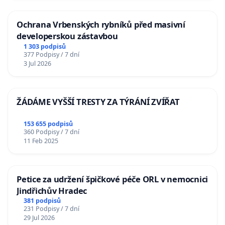
Ochrana Vrbenských rybníků před masivní
developerskou zástavbou
1 303 podpisů
377 Podpisy / 7 dní
3 Jul 2026
ŽÁDÁME VYŠŠÍ TRESTY ZA TÝRÁNÍ ZVÍŘAT
153 655 podpisů
360 Podpisy / 7 dní
11 Feb 2025
Petice za udržení špičkové péče ORL v nemocnici
Jindřichův Hradec
381 podpisů
231 Podpisy / 7 dní
29 Jul 2026