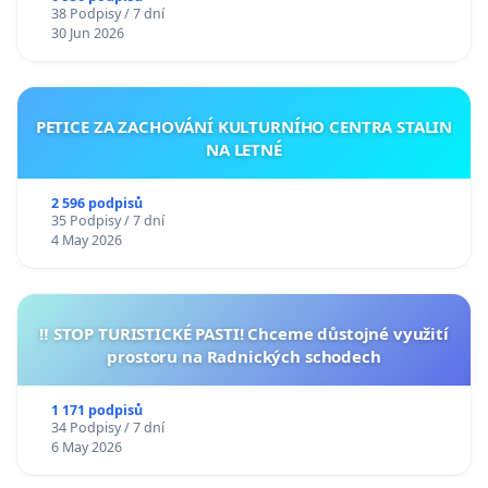
38 Podpisy / 7 dní
30 Jun 2026
PETICE ZA ZACHOVÁNÍ KULTURNÍHO CENTRA STALIN
NA LETNÉ
2 596 podpisů
35 Podpisy / 7 dní
4 May 2026
‼️ STOP TURISTICKÉ PASTI! Chceme důstojné využití
prostoru na Radnických schodech
1 171 podpisů
34 Podpisy / 7 dní
6 May 2026