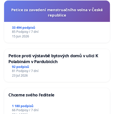
Petice za zavedení menstruačního volna v České
republice
33 494 podpisů
85 Podpisy / 7 dní
15 Jun 2026
Petice proti výstavbě bytových domů v ulici K
Polabinám v Pardubicích
92 podpisů
81 Podpisy / 7 dní
23 Jul 2026
Chceme svého ředitele
1 180 podpisů
66 Podpisy / 7 dní