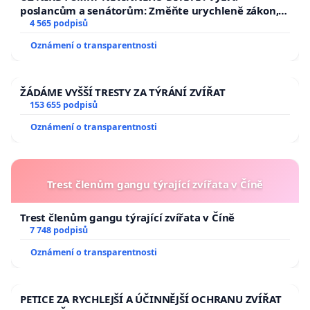
poslancům a senátorům: Změňte urychleně zákon,
aby se tragédie malé Viktorky už nemohla opakovat!
4 565 podpisů
Oznámení o transparentnosti
ŽÁDÁME VYŠŠÍ TRESTY ZA TÝRÁNÍ ZVÍŘAT
153 655 podpisů
Oznámení o transparentnosti
Trest členům gangu týrající zvířata v Číně
Trest členům gangu týrající zvířata v Číně
7 748 podpisů
Oznámení o transparentnosti
PETICE ZA RYCHLEJŠÍ A ÚČINNĚJŠÍ OCHRANU ZVÍŘAT