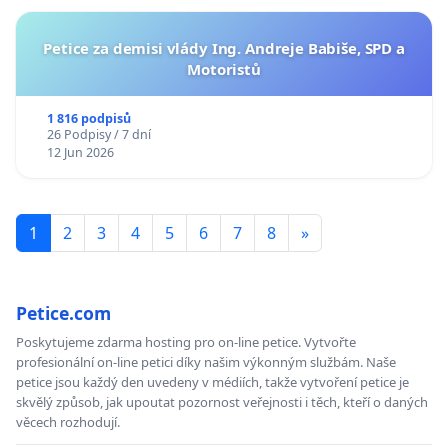
Petice za demisi vlády Ing. Andreje Babiše, SPD a
Motoristů
1 816 podpisů
26 Podpisy / 7 dní
12 Jun 2026
1
2
3
4
5
6
7
8
»
Petice.com
Poskytujeme zdarma hosting pro on-line petice. Vytvořte
profesionální on-line petici díky našim výkonným službám. Naše
petice jsou každý den uvedeny v médiích, takže vytvoření petice je
skvělý způsob, jak upoutat pozornost veřejnosti i těch, kteří o daných
věcech rozhodují.