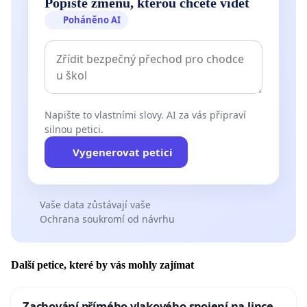
Popište změnu, kterou chcete vidět
Poháněno AI
Napište to vlastními slovy. AI za vás připraví
silnou petici.
Vygenerovat petici
Vaše data zůstávají vaše
Ochrana soukromí od návrhu
Další petice, které by vás mohly zajímat
Zachování přímého vlakového spojení na lince