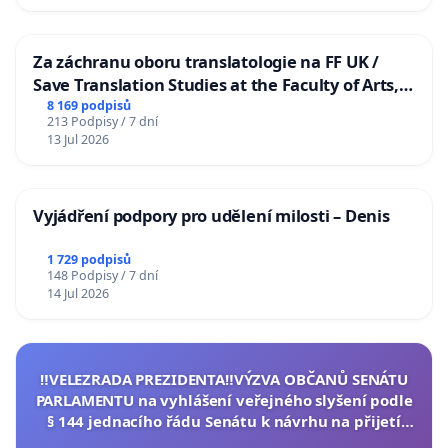
Za záchranu oboru translatologie na FF UK /
Save Translation Studies at the Faculty of Arts,
Charles University
8 169 podpisů
213 Podpisy / 7 dní
13 Jul 2026
Vyjádření podpory pro udělení milosti – Denis
1 729 podpisů
148 Podpisy / 7 dní
14 Jul 2026
‼️VELEZRADA PREZIDENTA‼️VÝZVA OBČANŮ SENÁTU
PARLAMENTU na vyhlášení veřejného slyšení podle
§ 144 jednacího řádu Senátu k návrhu na přijetí
usnesení k podání ústavní žaloby na prezidenta