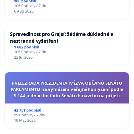
106 podpisů
106 Podpisy / 7 dní
6 Aug 2026
Spravedlnost pro Grejsí: žádáme důkladné a
nestranné vyšetření
1 682 podpisů
106 Podpisy / 7 dní
22 Jul 2026
‼️VELEZRADA PREZIDENTA‼️VÝZVA OBČANŮ SENÁTU
PARLAMENTU na vyhlášení veřejného slyšení podle
§ 144 jednacího řádu Senátu k návrhu na přijetí
usnesení k podání ústavní žaloby na prezidenta
republiky
42 751 podpisů
99 Podpisy / 7 dní
19 May 2026