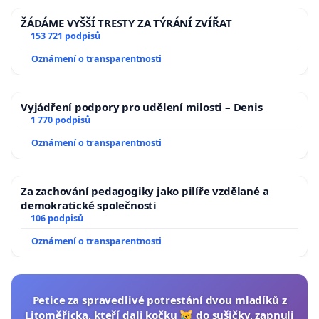
ŽÁDÁME VYŠŠÍ TRESTY ZA TÝRÁNÍ ZVÍŘAT
153 721 podpisů
Oznámení o transparentnosti
Vyjádření podpory pro udělení milosti – Denis
1 770 podpisů
Oznámení o transparentnosti
Za zachování pedagogiky jako pilíře vzdělané a
demokratické společnosti
106 podpisů
Oznámení o transparentnosti
Petice za spravedlivé potrestání dvou mladíků z
Litoměřicka, kteří dali kočku 😿 do sušičky, zapnuli