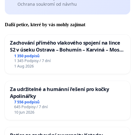
Ochrana soukromí od návrhu
Další petice, které by vás mohly zajímat
Zachování přímého vlakového spojení na lince
S2 v úseku Ostrava – Bohumín – Karviná – Mosty
u Jablunkova
1 350 podpisů
1 345 Podpisy / 7 dní
1 Aug 2026
Za udržitelné a humánní řešení pro kočky
Apolinářky
7 556 podpisů
645 Podpisy / 7 dní
10 Jun 2026