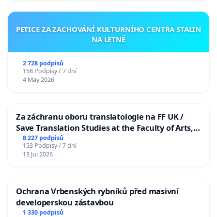
PETICE ZA ZACHOVÁNÍ KULTURNÍHO CENTRA STALIN
NA LETNÉ
2 728 podpisů
158 Podpisy / 7 dní
4 May 2026
Za záchranu oboru translatologie na FF UK /
Save Translation Studies at the Faculty of Arts,
Charles University
8 227 podpisů
153 Podpisy / 7 dní
13 Jul 2026
Ochrana Vrbenských rybníků před masivní
developerskou zástavbou
1 330 podpisů