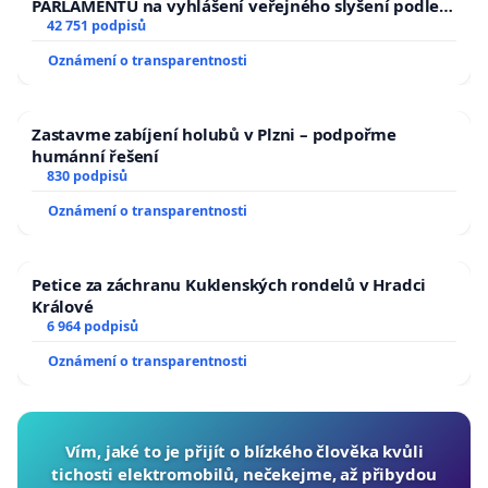
PARLAMENTU na vyhlášení veřejného slyšení podle §
144 jednacího řádu Senátu k návrhu na přijetí
42 751 podpisů
usnesení k podání ústavní žaloby na prezidenta
Oznámení o transparentnosti
republiky
Zastavme zabíjení holubů v Plzni – podpořme
humánní řešení
830 podpisů
Oznámení o transparentnosti
Petice za záchranu Kuklenských rondelů v Hradci
Králové
6 964 podpisů
Oznámení o transparentnosti
Vím, jaké to je přijít o blízkého člověka kvůli
tichosti elektromobilů, nečekejme, až přibydou