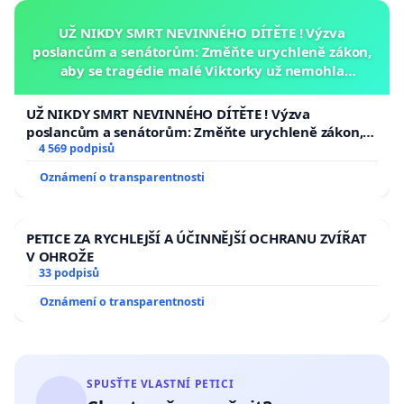
UŽ NIKDY SMRT NEVINNÉHO DÍTĚTE ! Výzva
poslancům a senátorům: Změňte urychleně zákon,
aby se tragédie malé Viktorky už nemohla
opakovat!
UŽ NIKDY SMRT NEVINNÉHO DÍTĚTE ! Výzva
poslancům a senátorům: Změňte urychleně zákon,
aby se tragédie malé Viktorky už nemohla opakovat!
4 569 podpisů
Oznámení o transparentnosti
PETICE ZA RYCHLEJŠÍ A ÚČINNĚJŠÍ OCHRANU ZVÍŘAT
V OHROŽE
33 podpisů
Oznámení o transparentnosti
SPUSŤTE VLASTNÍ PETICI