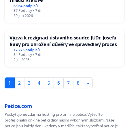
6 964 podpisů
37 Podpisy / 7 dní
30 Jun 2026
Výzva k rezignaci ústavního soudce JUDr. Josefa
Baxy pro ohrožení důvěry ve spravedlivý proces
17 275 podpisů
34 Podpisy / 7 dní
2 Jul 2026
1
2
3
4
5
6
7
8
»
Petice.com
Poskytujeme zdarma hosting pro on-line petice. Vytvořte
profesionální on-line petici díky našim výkonným službám. Naše
petice jsou každý den uvedeny v médiích, takže vytvoření petice je