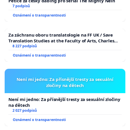
Petice za český dabing pro seriál The Mighty Nein
7 podpisů
Oznámení o transparentnosti
Za záchranu oboru translatologie na FF UK / Save
Translation Studies at the Faculty of Arts, Charles
University
8 227 podpisů
Oznámení o transparentnosti
Není mi jedno: Za přísnější tresty za sexuální
zločiny na dětech
Není mi jedno: Za přísnější tresty za sexuální zločiny
na dětech
2 027 podpisů
Oznámení o transparentnosti