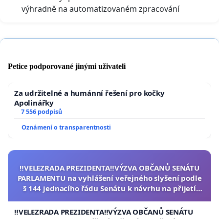
výhradně na automatizovaném zpracování
Petice podporované jinými uživateli
Za udržitelné a humánní řešení pro kočky
Apolinářky
7 556 podpisů
Oznámení o transparentnosti
‼️VELEZRADA PREZIDENTA‼️VÝZVA OBČANŮ SENÁTU
PARLAMENTU na vyhlášení veřejného slyšení podle
§ 144 jednacího řádu Senátu k návrhu na přijetí
usnesení k podání ústavní žaloby na prezidenta
republiky
‼️VELEZRADA PREZIDENTA‼️VÝZVA OBČANŮ SENÁTU