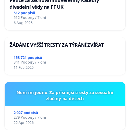
Petice za zachování suverenity Katedry
divadelní vědy na FF UK
512 podpisů
512 Podpisy / 7 dní
6 Aug 2026
ŽÁDÁME VYŠŠÍ TRESTY ZA TÝRÁNÍ ZVÍŘAT
153 721 podpisů
341 Podpisy / 7 dní
11 Feb 2025
Není mi jedno: Za přísnější tresty za sexuální
zločiny na dětech
2 027 podpisů
279 Podpisy / 7 dní
22 Apr 2026