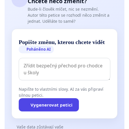
Chcete něco změnit?
Bude-li člověk mlčet, nic se nezmění.
Autor této petice se rozhodl něco změnit a
jednat. Uděláte to samé?
Popište změnu, kterou chcete vidět
Poháněno AI
Napište to vlastními slovy. AI za vás připraví
silnou petici.
Vygenerovat petici
Vaše data zůstávají vaše