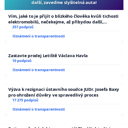
další, zaveďme slyšitelná auta!
Vím, jaké to je přijít o blízkého člověka kvůli tichosti
elektromobilů, nečekejme, až přibydou další,
zaveďme slyšitelná auta!
257 podpisů
Oznámení o transparentnosti
Zastavte prodej Letiště Václava Havla
10 podpisů
Oznámení o transparentnosti
Výzva k rezignaci ústavního soudce JUDr. Josefa Baxy
pro ohrožení důvěry ve spravedlivý proces
17 275 podpisů
Oznámení o transparentnosti