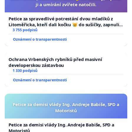
ji a umírání zvířete natočili.
Petice za spravedlivé potrestání dvou mladíků z
Litoměřicka, kteří dali kočku 😿 do sušičky, zapnuli ji
a umírání zvířete natočili.
3 755 podpisů
Oznámení o transparentnosti
Ochrana Vrbenských rybníků před masivní
developerskou zástavbou
1 330 podpisů
Oznámení o transparentnosti
Petice za demisi vlády Ing. Andreje Babiše, SPD a
Motoristů
Petice za demisi vlády Ing. Andreje Babiše, SPD a
Motoristů