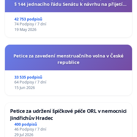
§ 144 jednacího řádu Senátu k návrhu na přijetí
usnesení k podání ústavní žaloby na prezidenta
republiky
42 753 podpisů
74 Podpisy / 7 dní
19 May 2026
Petice za zavedení menstruačního volna v České
republice
33 535 podpisů
64 Podpisy / 7 dní
15 Jun 2026
Petice za udržení špičkové péče ORL v nemocnici
Jindřichův Hradec
400 podpisů
46 Podpisy / 7 dní
29 Jul 2026