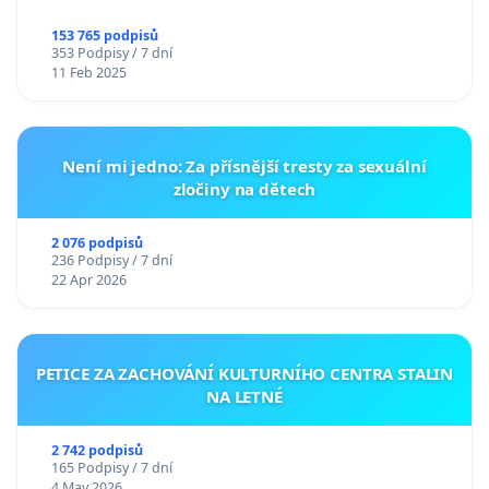
153 765 podpisů
353 Podpisy / 7 dní
11 Feb 2025
Není mi jedno: Za přísnější tresty za sexuální
zločiny na dětech
2 076 podpisů
236 Podpisy / 7 dní
22 Apr 2026
PETICE ZA ZACHOVÁNÍ KULTURNÍHO CENTRA STALIN
NA LETNÉ
2 742 podpisů
165 Podpisy / 7 dní
4 May 2026