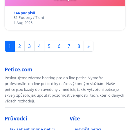
144 podpisů
31 Podpisy / 7 dní
1 Aug 2026
1
2
3
4
5
6
7
8
»
Petice.com
Poskytujeme zdarma hosting pro on-line petice. Vytvořte
profesionální on-line petici díky našim výkonným službám. Naše
petice jsou každý den uvedeny v médiích, takže vytvoření petice je
skvělý způsob, jak upoutat pozornost veřejnosti i těch, kteří o daných
věcech rozhodují.
Průvodci
Více
Jak zahájit online petici
Vytvořit petici