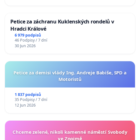
Petice za záchranu Kuklenských rondelů v
Hradci Králové
6 979 podpisů
46 Podpisy / 7 dní
30 Jun 2026
Petice za demisi vlády Ing. Andreje Babiše, SPD a
Motoristů
1 837 podpisů
35 Podpisy / 7 dní
12 Jun 2026
Chceme zelené, nikoli kamenné náměstí Svobody
ve Znojmě