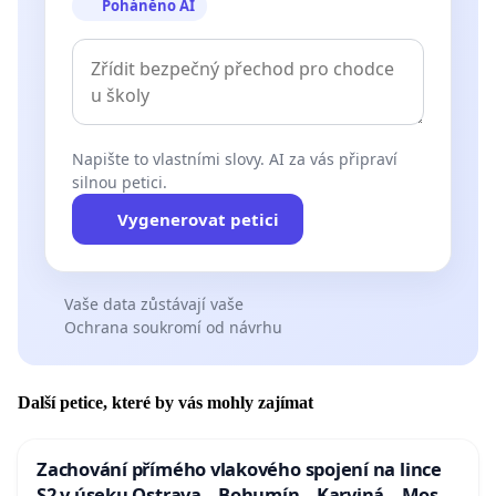
Poháněno AI
Napište to vlastními slovy. AI za vás připraví
silnou petici.
Vygenerovat petici
Vaše data zůstávají vaše
Ochrana soukromí od návrhu
Další petice, které by vás mohly zajímat
Zachování přímého vlakového spojení na lince
S2 v úseku Ostrava – Bohumín – Karviná – Mosty