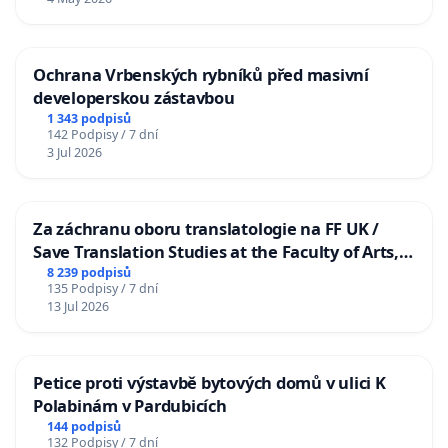
Ochrana Vrbenských rybníků před masivní
developerskou zástavbou
1 343 podpisů
142 Podpisy / 7 dní
3 Jul 2026
Za záchranu oboru translatologie na FF UK /
Save Translation Studies at the Faculty of Arts,
Charles University
8 239 podpisů
135 Podpisy / 7 dní
13 Jul 2026
Petice proti výstavbě bytových domů v ulici K
Polabinám v Pardubicích
144 podpisů
132 Podpisy / 7 dní