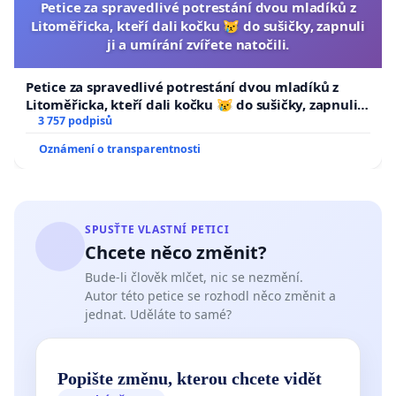
Petice za spravedlivé potrestání dvou mladíků z
Litoměřicka, kteří dali kočku 😿 do sušičky, zapnuli
ji a umírání zvířete natočili.
Petice za spravedlivé potrestání dvou mladíků z
Litoměřicka, kteří dali kočku 😿 do sušičky, zapnuli ji
a umírání zvířete natočili.
3 757 podpisů
Oznámení o transparentnosti
SPUSŤTE VLASTNÍ PETICI
Chcete něco změnit?
Bude-li člověk mlčet, nic se nezmění.
Autor této petice se rozhodl něco změnit a
jednat. Uděláte to samé?
Popište změnu, kterou chcete vidět