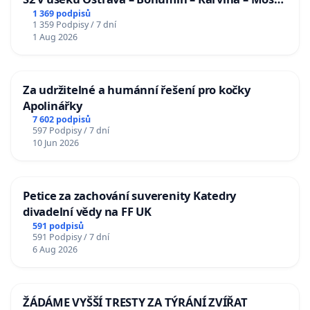
u Jablunkova
1 369 podpisů
1 359 Podpisy / 7 dní
1 Aug 2026
Za udržitelné a humánní řešení pro kočky
Apolinářky
7 602 podpisů
597 Podpisy / 7 dní
10 Jun 2026
Petice za zachování suverenity Katedry
divadelní vědy na FF UK
591 podpisů
591 Podpisy / 7 dní
6 Aug 2026
ŽÁDÁME VYŠŠÍ TRESTY ZA TÝRÁNÍ ZVÍŘAT