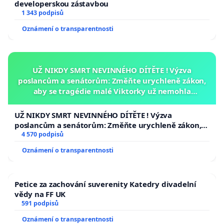
developerskou zástavbou
1 343 podpisů
Oznámení o transparentnosti
UŽ NIKDY SMRT NEVINNÉHO DÍTĚTE ! Výzva
poslancům a senátorům: Změňte urychleně zákon,
aby se tragédie malé Viktorky už nemohla
opakovat!
UŽ NIKDY SMRT NEVINNÉHO DÍTĚTE ! Výzva
poslancům a senátorům: Změňte urychleně zákon,
aby se tragédie malé Viktorky už nemohla opakovat!
4 570 podpisů
Oznámení o transparentnosti
Petice za zachování suverenity Katedry divadelní
vědy na FF UK
591 podpisů
Oznámení o transparentnosti