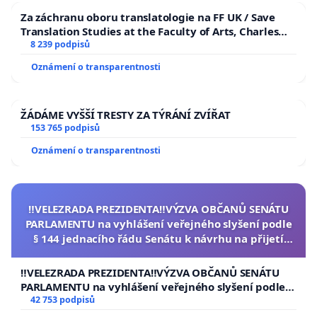
Za záchranu oboru translatologie na FF UK / Save
Translation Studies at the Faculty of Arts, Charles
University
8 239 podpisů
Oznámení o transparentnosti
ŽÁDÁME VYŠŠÍ TRESTY ZA TÝRÁNÍ ZVÍŘAT
153 765 podpisů
Oznámení o transparentnosti
‼️VELEZRADA PREZIDENTA‼️VÝZVA OBČANŮ SENÁTU
PARLAMENTU na vyhlášení veřejného slyšení podle
§ 144 jednacího řádu Senátu k návrhu na přijetí
usnesení k podání ústavní žaloby na prezidenta
republiky
‼️VELEZRADA PREZIDENTA‼️VÝZVA OBČANŮ SENÁTU
PARLAMENTU na vyhlášení veřejného slyšení podle §
144 jednacího řádu Senátu k návrhu na přijetí
42 753 podpisů
usnesení k podání ústavní žaloby na prezidenta