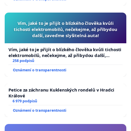
Vím, jaké to je přijít o blízkého člověka kvůli
tichosti elektromobilů, nečekejme, až přibydou
další, zaveďme slyšitelná auta!
Vím, jaké to je přijít o blízkého člověka kvůli tichosti
elektromobilů, nečekejme, až přibydou další,
zaveďme slyšitelná auta!
258 podpisů
Oznámení o transparentnosti
Petice za záchranu Kuklenských rondelů v Hradci
Králové
6 979 podpisů
Oznámení o transparentnosti