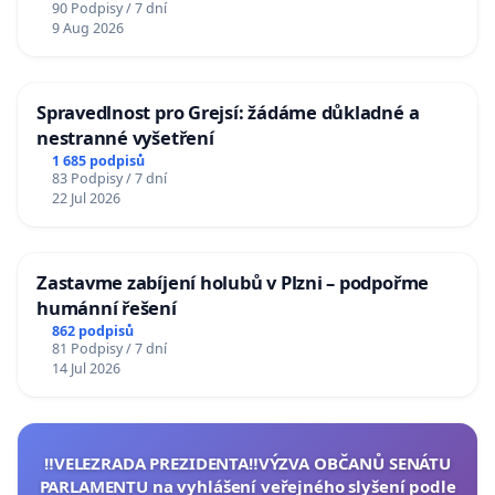
90 Podpisy / 7 dní
9 Aug 2026
Spravedlnost pro Grejsí: žádáme důkladné a
nestranné vyšetření
1 685 podpisů
83 Podpisy / 7 dní
22 Jul 2026
Zastavme zabíjení holubů v Plzni – podpořme
humánní řešení
862 podpisů
81 Podpisy / 7 dní
14 Jul 2026
‼️VELEZRADA PREZIDENTA‼️VÝZVA OBČANŮ SENÁTU
PARLAMENTU na vyhlášení veřejného slyšení podle