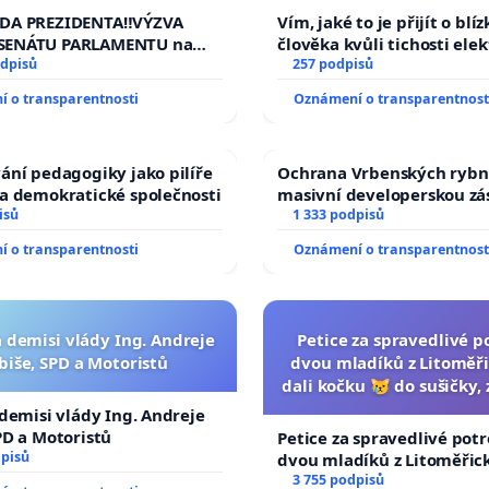
a přijetí usnesení k podání
auta!
ADA PREZIDENTA‼️VÝZVA
Vím, jaké to je přijít o blí
ní žaloby na prezidenta
SENÁTU PARLAMENTU na
člověka kvůli tichosti ele
republiky
 veřejného slyšení podle §
odpisů
nečekejme, až přibydou da
257 podpisů
cího řádu Senátu k návrhu
zaveďme slyšitelná auta!
 o transparentnosti
Oznámení o transparentnost
í usnesení k podání ústavní
 prezidenta republiky
ání pedagogiky jako pilíře
Ochrana Vrbenských rybn
a demokratické společnosti
masivní developerskou z
isů
1 333 podpisů
 o transparentnosti
Oznámení o transparentnost
a demisi vlády Ing. Andreje
Petice za spravedlivé p
biše, SPD a Motoristů
dvou mladíků z Litoměři
dali kočku 😿 do sušičky, 
umírání zvířete nato
 demisi vlády Ing. Andreje
PD a Motoristů
Petice za spravedlivé potr
dpisů
dvou mladíků z Litoměřick
dali kočku 😿 do sušičky, z
3 755 podpisů