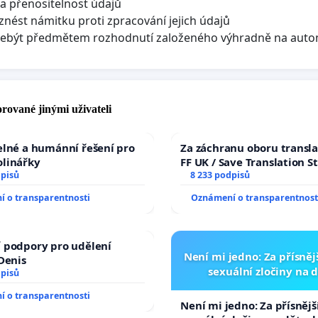
a přenositelnost údajů
znést námitku proti zpracování jejich údajů
nebýt předmětem rozhodnutí založeného výhradně na aut
rované jinými uživateli
elné a humánní řešení pro
Za záchranu oboru transla
olinářky
FF UK / Save Translation S
dpisů
the Faculty of Arts, Charle
8 233 podpisů
University
 o transparentnosti
Oznámení o transparentnost
 podpory pro udělení
Není mi jedno: Za přísnějš
 Denis
sexuální zločiny na 
dpisů
 o transparentnosti
Není mi jedno: Za přísnější