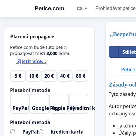
Petice.com
Prohledávat petice
CS ▼
„Bezpečné
Placená propagace
Petice.com bude tuto petici
Sdíle
propagovat mezi
3,000
lidmi.
Zjistit více...
Petice
5 €
10 €
20 €
40 €
80 €
Zásady och
Platební metoda
Tyto zásady
Autor petic
PayPal
Google Pay
Apple Pay
Kreditní karta
ochrany oso
Platební metoda
Jaké in
PayPal
Kreditní karta
Účely, 