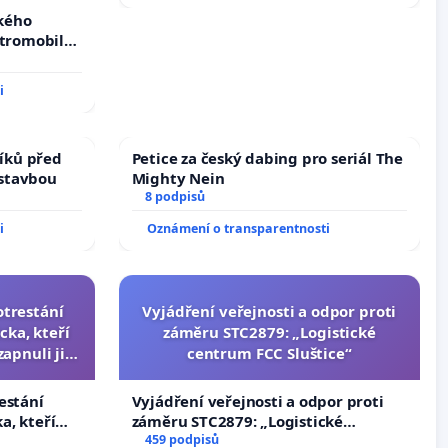
zkého
ktromobilů,
lší,
i
íků před
Petice za český dabing pro seriál The
ástavbou
Mighty Nein
8 podpisů
i
Oznámení o transparentnosti
otrestání
Vyjádření veřejnosti a odpor proti
cka, kteří
záměru STC2879: „Logistické
zapnuli ji a
centrum FCC Sluštice“
čili.
estání
Vyjádření veřejnosti a odpor proti
a, kteří
záměru STC2879: „Logistické
apnuli ji a
centrum FCC Sluštice“
459 podpisů