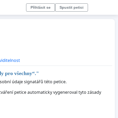
Přihlásit se
Spustit petici
viditelnost
y pro všechny“.
"
sobní údaje signatářů této petice.
ytváření petice automaticky vygeneroval tyto zásady