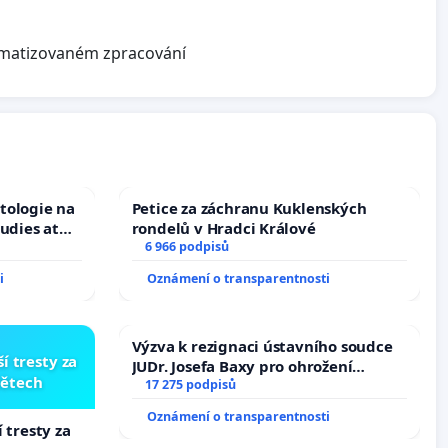
omatizovaném zpracování
tologie na
Petice za záchranu Kuklenských
tudies at
rondelů v Hradci Králové
s
6 966 podpisů
i
Oznámení o transparentnosti
Výzva k rezignaci ústavního soudce
í tresty za
JUDr. Josefa Baxy pro ohrožení
dětech
důvěry ve spravedlivý proces
17 275 podpisů
Oznámení o transparentnosti
 tresty za