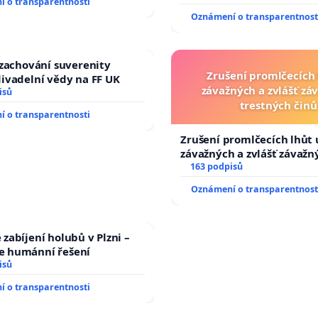
 o transparentnosti
umírání zvířete natočili.
Oznámení o transparentnost
 zachování suverenity
Zrušení promlčecích 
ivadelní vědy na FF UK
závažných a zvlášť zá
isů
trestných činů
 o transparentnosti
Zrušení promlčecích lhůt 
závažných a zvlášť závažn
trestných činů
163 podpisů
Oznámení o transparentnost
zabíjení holubů v Plzni –
 humánní řešení
isů
 o transparentnosti