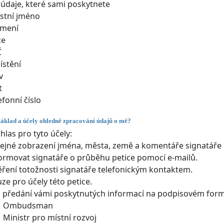
údaje, které sami poskytnete
stní jméno
jmení
ce
Č
stění
v
t
efonní číslo
základ a účely ohledně zpracování údajů o mě?
hlas pro tyto účely:
ejné zobrazení jména, města, země a komentáře signatáře o
ormovat signatáře o průběhu petice pomocí e-mailů.
ření totožnosti signatáře telefonickým kontaktem.
ze pro účely této petice.
 předání vámi poskytnutých informací na podpisovém formu
Ombudsman
Ministr pro místní rozvoj