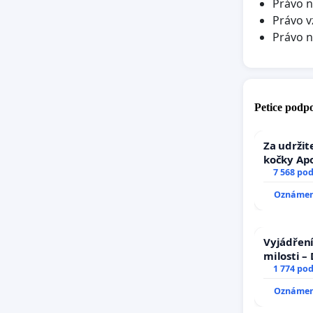
Právo n
Právo v
Právo 
Petice podpo
Za udržit
kočky Ap
7 568 po
Oznámení
Vyjádření
milosti –
1 774 po
Oznámení