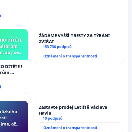
h
i
ŽÁDÁME VYŠŠÍ TRESTY ZA TÝRÁNÍ
HO DÍTĚTE
ZVÍŘAT
nátorům:
153 738 podpisů
, aby se
Oznámení o transparentnosti
už nemohla
 DÍTĚTE !
orům:
aby se
ž nemohla
i
Zastavte prodej Letiště Václava
 blízkého
Havla
osti
10 podpisů
jme, až
Oznámení o transparentnosti
slyšitelná