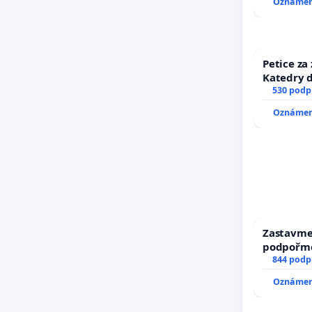
Oznámení
Petice za
Katedry d
530 podp
Oznámení
Zastavme 
podpořme
844 podp
Oznámení