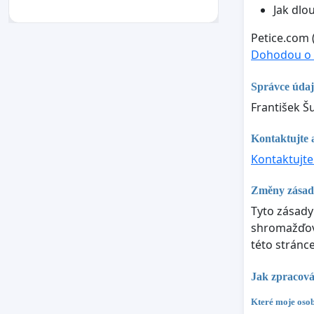
Jak dlo
Petice.com 
Dohodou o 
Správce úda
František Š
Kontaktujte 
Kontaktujte
Změny zásad
Tyto zásady
shromažďová
této stránc
Jak zpracová
Které moje osob