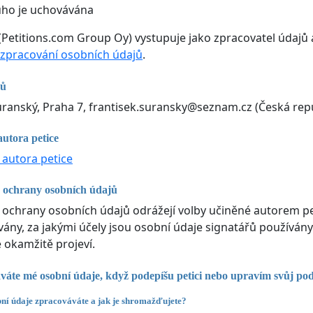
uho je uchovávána
(Petitions.com Group Oy) vystupuje jako zpracovatel údajů 
zpracování osobních údajů
.
jů
uranský, Praha 7,
frantisek.suransky@seznam.cz
(Česká rep
autora petice
 autora petice
 ochrany osobních údajů
 ochrany osobních údajů odrážejí volby učiněné autorem pe
ny, za jakými účely jsou osobní údaje signatářů používány
e okamžitě projeví.
váte mé osobní údaje, když podepíšu petici nebo upravím svůj po
ní údaje zpracováváte a jak je shromažďujete?