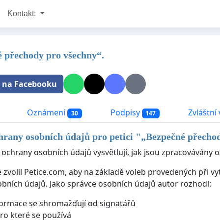
Kontakt:
 přechody pro všechny“.
t na Facebooku
Oznámení
Podpisy
Zvláštní 
30
147
rany osobních údajů pro petici "
„Bezpečné přechod
 ochrany osobních údajů vysvětlují, jak jsou zpracovávány o
e zvolil Petice.com, aby na základě voleb provedených při v
bních údajů. Jako správce osobních údajů autor rozhodl:
formace se shromažďují od signatářů
pro které se používá