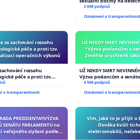
sexuální zločiny na dětec
2 048 podpisů
Oznámení o transparentnost
ce za zachování rozsahu
UŽ NIKDY SMRT NEVINNÉ
logické péče a proti tzv.
! Výzva poslancům a se
alizaci operačních výkonů
Změňte urychleně zákon
tragédie malé Viktorky 
opakovat!
 zachování rozsahu
UŽ NIKDY SMRT NEVINNÉHO
gické péče a proti tzv.
Výzva poslancům a senát
izaci operačních výkonů
isů
Změňte urychleně zákon, 
4 569 podpisů
tragédie malé Viktorky u
 o transparentnosti
Oznámení o transparentnost
opakovat!
ZRADA PREZIDENTA‼️VÝZVA
Vím, jaké to je přijít o
 SENÁTU PARLAMENTU na
člověka kvůli tich
í veřejného slyšení podle §
elektromobilů, nečeke
ednacího řádu Senátu k
přibydou další, zaveďme 