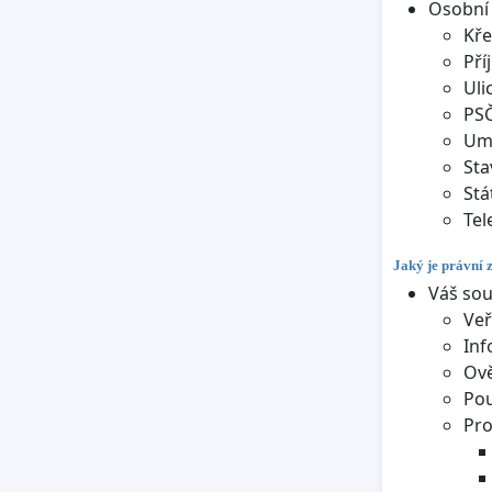
Osobní 
Kře
Pří
Uli
PS
Umí
Sta
Stá
Tel
Jaký je právní 
Váš sou
Veř
Inf
Ově
Pou
Pro