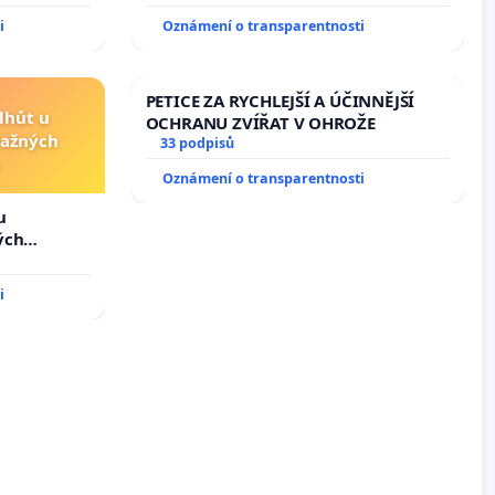
i
Oznámení o transparentnosti
PETICE ZA RYCHLEJŠÍ A ÚČINNĚJŠÍ
lhůt u
OCHRANU ZVÍŘAT V OHROŽE
važných
33 podpisů
Oznámení o transparentnosti
u
ých
i