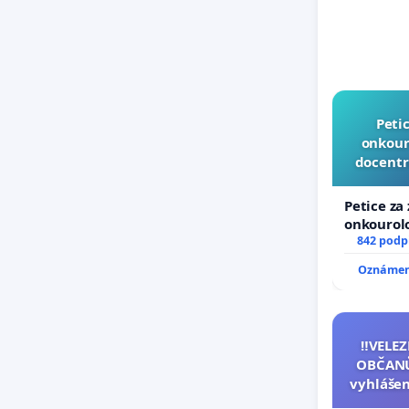
Peti
onkouro
docentr
Petice za
onkourolo
docentral
842 podp
Oznámení
‼️VELE
OBČANŮ
vyhlášen
144 j