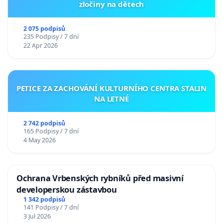
zločiny na dětech
2 075 podpisů
235 Podpisy / 7 dní
22 Apr 2026
PETICE ZA ZACHOVÁNÍ KULTURNÍHO CENTRA STALIN
NA LETNÉ
2 742 podpisů
165 Podpisy / 7 dní
4 May 2026
Ochrana Vrbenských rybníků před masivní
developerskou zástavbou
1 342 podpisů
141 Podpisy / 7 dní
3 Jul 2026