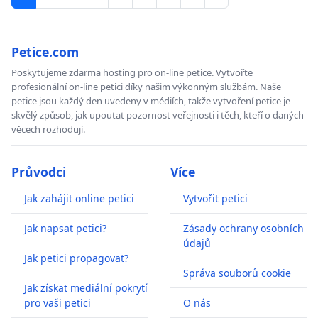
Petice.com
Poskytujeme zdarma hosting pro on-line petice. Vytvořte
profesionální on-line petici díky našim výkonným službám. Naše
petice jsou každý den uvedeny v médiích, takže vytvoření petice je
skvělý způsob, jak upoutat pozornost veřejnosti i těch, kteří o daných
věcech rozhodují.
Průvodci
Více
Jak zahájit online petici
Vytvořit petici
Jak napsat petici?
Zásady ochrany osobních
údajů
Jak petici propagovat?
Správa souborů cookie
Jak získat mediální pokrytí
pro vaši petici
O nás