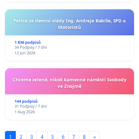
Petice za demisi vlády Ing. Andreje Babiše, SPD a
Motoristů
1 836 podpisů
34 Podpisy / 7 dní
12 Jun 2026
Chceme zelené, nikoli kamenné náměstí Svobody
ve Znojmě
144 podpisů
31 Podpisy / 7 dní
1 Aug 2026
1
2
3
4
5
6
7
8
»