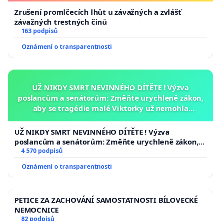
Zrušení promlčecích lhůt u závažných a zvlášť
závažných trestných činů
163 podpisů
Oznámení o transparentnosti
UŽ NIKDY SMRT NEVINNÉHO DÍTĚTE ! Výzva
poslancům a senátorům: Změňte urychleně zákon,
aby se tragédie malé Viktorky už nemohla
opakovat!
UŽ NIKDY SMRT NEVINNÉHO DÍTĚTE ! Výzva
poslancům a senátorům: Změňte urychleně zákon,
aby se tragédie malé Viktorky už nemohla opakovat!
4 570 podpisů
Oznámení o transparentnosti
PETICE ZA ZACHOVÁNÍ SAMOSTATNOSTI BÍLOVECKÉ
NEMOCNICE
82 podpisů