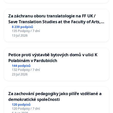
Za záchranu oboru translatologie na FF UK /
Save Translation Studies at the Faculty of Arts,
Charles University
8 239 podpisů
135 Podpisy / 7 dní
13 Jul 2026
Petice proti výstavbě bytových domů v ulici K
Polabinám v Pardubicích
144 podpisů
132 Podpisy / 7 dní
23 Jul 2026
Za zachování pedagogiky jako pilíře vzdělané a
demokratické společnosti
120 podpisů
120 Podpisy / 7 dní