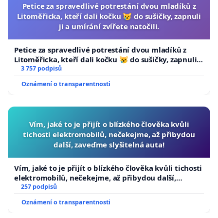
Petice za spravedlivé potrestání dvou mladíků z
Litoměřicka, kteří dali kočku 😿 do sušičky, zapnuli
ji a umírání zvířete natočili.
Petice za spravedlivé potrestání dvou mladíků z
Litoměřicka, kteří dali kočku 😿 do sušičky, zapnuli ji
a umírání zvířete natočili.
3 757 podpisů
Oznámení o transparentnosti
Vím, jaké to je přijít o blízkého člověka kvůli
tichosti elektromobilů, nečekejme, až přibydou
další, zaveďme slyšitelná auta!
Vím, jaké to je přijít o blízkého člověka kvůli tichosti
elektromobilů, nečekejme, až přibydou další,
zaveďme slyšitelná auta!
257 podpisů
Oznámení o transparentnosti