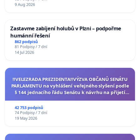
9 Aug 2026
Zastavme zabíjení holubů v Plzni – podpořme
humánní řešení
862 podpisů
81 Podpisy / 7 dní
14 Jul 2026
‼️VELEZRADA PREZIDENTA‼️VÝZVA OBČANŮ SENÁTU
PARLAMENTU na vyhlášení veřejného slyšení podle
§ 144 jednacího řádu Senátu k návrhu na přijetí
usnesení k podání ústavní žaloby na prezidenta
republiky
42 753 podpisů
74 Podpisy / 7 dní
19 May 2026