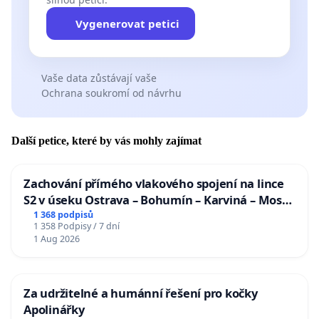
Vygenerovat petici
Vaše data zůstávají vaše
Ochrana soukromí od návrhu
Další petice, které by vás mohly zajímat
Zachování přímého vlakového spojení na lince
S2 v úseku Ostrava – Bohumín – Karviná – Mosty
u Jablunkova
1 368 podpisů
1 358 Podpisy / 7 dní
1 Aug 2026
Za udržitelné a humánní řešení pro kočky
Apolinářky