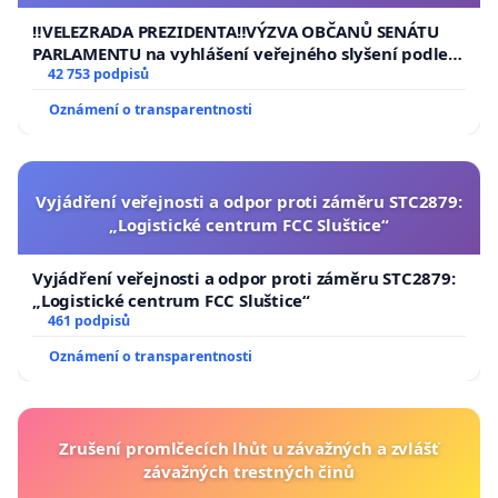
usnesení k podání ústavní žaloby na prezidenta
republiky
‼️VELEZRADA PREZIDENTA‼️VÝZVA OBČANŮ SENÁTU
PARLAMENTU na vyhlášení veřejného slyšení podle §
144 jednacího řádu Senátu k návrhu na přijetí
42 753 podpisů
usnesení k podání ústavní žaloby na prezidenta
Oznámení o transparentnosti
republiky
Vyjádření veřejnosti a odpor proti záměru STC2879:
„Logistické centrum FCC Sluštice“
Vyjádření veřejnosti a odpor proti záměru STC2879:
„Logistické centrum FCC Sluštice“
461 podpisů
Oznámení o transparentnosti
Zrušení promlčecích lhůt u závažných a zvlášť
závažných trestných činů