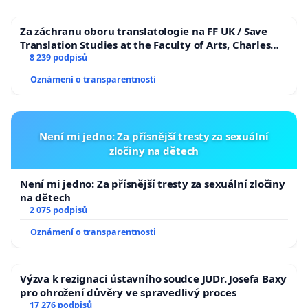
Za záchranu oboru translatologie na FF UK / Save
Translation Studies at the Faculty of Arts, Charles
University
8 239 podpisů
Oznámení o transparentnosti
Není mi jedno: Za přísnější tresty za sexuální
zločiny na dětech
Není mi jedno: Za přísnější tresty za sexuální zločiny
na dětech
2 075 podpisů
Oznámení o transparentnosti
Výzva k rezignaci ústavního soudce JUDr. Josefa Baxy
pro ohrožení důvěry ve spravedlivý proces
17 276 podpisů