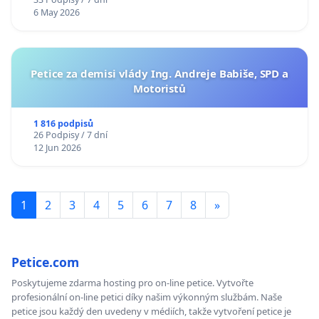
6 May 2026
Petice za demisi vlády Ing. Andreje Babiše, SPD a
Motoristů
1 816 podpisů
26 Podpisy / 7 dní
12 Jun 2026
1
2
3
4
5
6
7
8
»
Petice.com
Poskytujeme zdarma hosting pro on-line petice. Vytvořte
profesionální on-line petici díky našim výkonným službám. Naše
petice jsou každý den uvedeny v médiích, takže vytvoření petice je