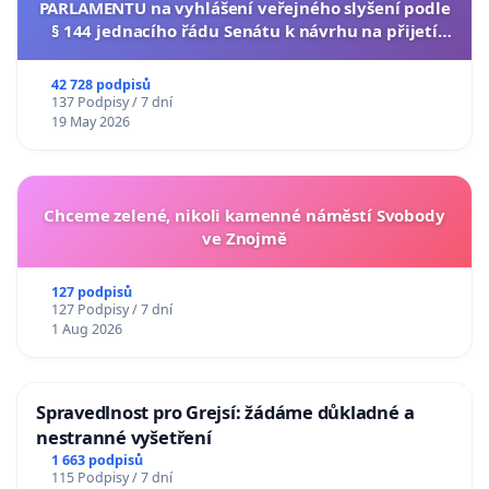
PARLAMENTU na vyhlášení veřejného slyšení podle
§ 144 jednacího řádu Senátu k návrhu na přijetí
usnesení k podání ústavní žaloby na prezidenta
republiky
42 728 podpisů
137 Podpisy / 7 dní
19 May 2026
Chceme zelené, nikoli kamenné náměstí Svobody
ve Znojmě
127 podpisů
127 Podpisy / 7 dní
1 Aug 2026
Spravedlnost pro Grejsí: žádáme důkladné a
nestranné vyšetření
1 663 podpisů
115 Podpisy / 7 dní