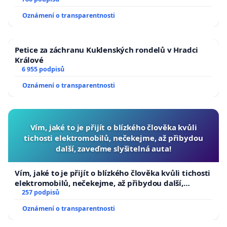
Oznámení o transparentnosti
Petice za záchranu Kuklenských rondelů v Hradci
Králové
6 955 podpisů
Oznámení o transparentnosti
Vím, jaké to je přijít o blízkého člověka kvůli
tichosti elektromobilů, nečekejme, až přibydou
další, zaveďme slyšitelná auta!
Vím, jaké to je přijít o blízkého člověka kvůli tichosti
elektromobilů, nečekejme, až přibydou další,
zaveďme slyšitelná auta!
257 podpisů
Oznámení o transparentnosti