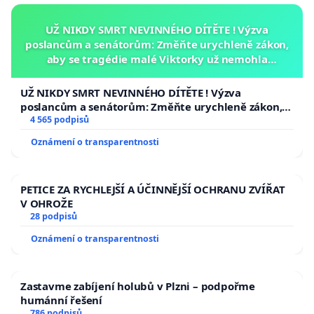
UŽ NIKDY SMRT NEVINNÉHO DÍTĚTE ! Výzva
poslancům a senátorům: Změňte urychleně zákon,
aby se tragédie malé Viktorky už nemohla
opakovat!
UŽ NIKDY SMRT NEVINNÉHO DÍTĚTE ! Výzva
poslancům a senátorům: Změňte urychleně zákon,
aby se tragédie malé Viktorky už nemohla opakovat!
4 565 podpisů
Oznámení o transparentnosti
PETICE ZA RYCHLEJŠÍ A ÚČINNĚJŠÍ OCHRANU ZVÍŘAT
V OHROŽE
28 podpisů
Oznámení o transparentnosti
Zastavme zabíjení holubů v Plzni – podpořme
humánní řešení
786 podpisů