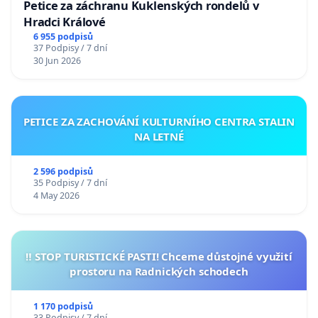
Petice za záchranu Kuklenských rondelů v
Hradci Králové
6 955 podpisů
37 Podpisy / 7 dní
30 Jun 2026
PETICE ZA ZACHOVÁNÍ KULTURNÍHO CENTRA STALIN
NA LETNÉ
2 596 podpisů
35 Podpisy / 7 dní
4 May 2026
‼️ STOP TURISTICKÉ PASTI! Chceme důstojné využití
prostoru na Radnických schodech
1 170 podpisů
33 Podpisy / 7 dní