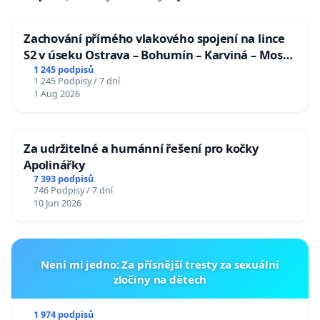
Zachování přímého vlakového spojení na lince
S2 v úseku Ostrava – Bohumín – Karviná – Mosty
u Jablunkova
1 245 podpisů
1 245 Podpisy / 7 dní
1 Aug 2026
Za udržitelné a humánní řešení pro kočky
Apolinářky
7 393 podpisů
746 Podpisy / 7 dní
10 Jun 2026
Není mi jedno: Za přísnější tresty za sexuální
zločiny na dětech
1 974 podpisů