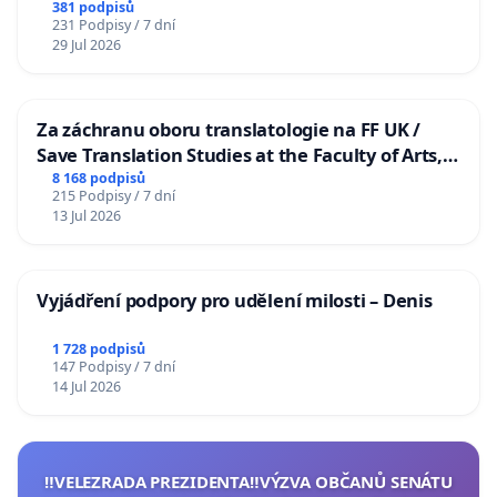
381 podpisů
231 Podpisy / 7 dní
29 Jul 2026
Za záchranu oboru translatologie na FF UK /
Save Translation Studies at the Faculty of Arts,
Charles University
8 168 podpisů
215 Podpisy / 7 dní
13 Jul 2026
Vyjádření podpory pro udělení milosti – Denis
1 728 podpisů
147 Podpisy / 7 dní
14 Jul 2026
‼️VELEZRADA PREZIDENTA‼️VÝZVA OBČANŮ SENÁTU