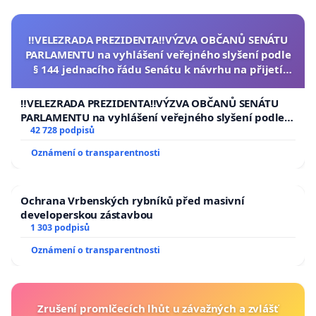
‼️VELEZRADA PREZIDENTA‼️VÝZVA OBČANŮ SENÁTU
PARLAMENTU na vyhlášení veřejného slyšení podle
§ 144 jednacího řádu Senátu k návrhu na přijetí
usnesení k podání ústavní žaloby na prezidenta
republiky
‼️VELEZRADA PREZIDENTA‼️VÝZVA OBČANŮ SENÁTU
PARLAMENTU na vyhlášení veřejného slyšení podle §
144 jednacího řádu Senátu k návrhu na přijetí
42 728 podpisů
usnesení k podání ústavní žaloby na prezidenta
Oznámení o transparentnosti
republiky
Ochrana Vrbenských rybníků před masivní
developerskou zástavbou
1 303 podpisů
Oznámení o transparentnosti
Zrušení promlčecích lhůt u závažných a zvlášť