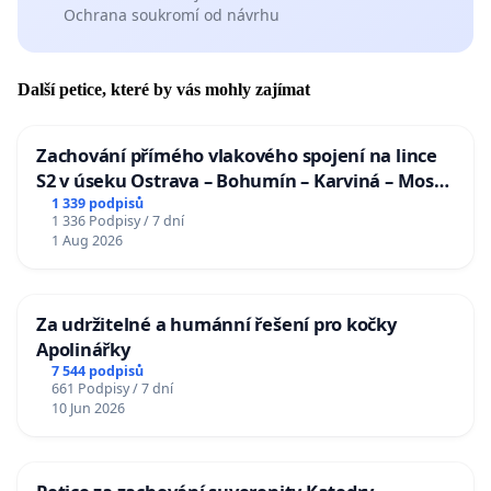
Ochrana soukromí od návrhu
Další petice, které by vás mohly zajímat
Zachování přímého vlakového spojení na lince
S2 v úseku Ostrava – Bohumín – Karviná – Mosty
u Jablunkova
1 339 podpisů
1 336 Podpisy / 7 dní
1 Aug 2026
Za udržitelné a humánní řešení pro kočky
Apolinářky
7 544 podpisů
661 Podpisy / 7 dní
10 Jun 2026