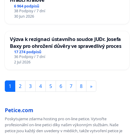
6 964 podpisů
38 Podpisy / 7 dní
30 Jun 2026
Výzva k rezignaci ústavního soudce JUDr. Josefa
Baxy pro ohrožení důvěry ve spravedlivý proces
17 274 podpisů
36 Podpisy / 7 dní
2 Jul 2026
1
2
3
4
5
6
7
8
»
Petice.com
Poskytujeme zdarma hosting pro on-line petice. Vytvořte
profesionální on-line petici díky našim výkonným službám. Naše
petice jsou každý den uvedeny v médiích, takže vytvoření petice je