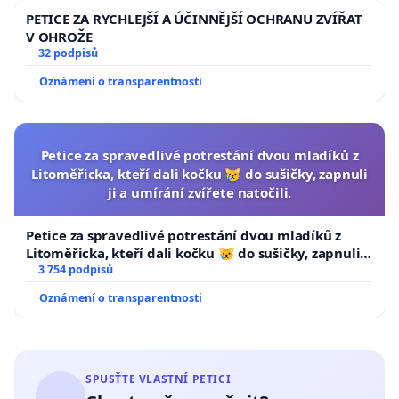
PETICE ZA RYCHLEJŠÍ A ÚČINNĚJŠÍ OCHRANU ZVÍŘAT
V OHROŽE
32 podpisů
Oznámení o transparentnosti
Petice za spravedlivé potrestání dvou mladíků z
Litoměřicka, kteří dali kočku 😿 do sušičky, zapnuli
ji a umírání zvířete natočili.
Petice za spravedlivé potrestání dvou mladíků z
Litoměřicka, kteří dali kočku 😿 do sušičky, zapnuli ji
a umírání zvířete natočili.
3 754 podpisů
Oznámení o transparentnosti
SPUSŤTE VLASTNÍ PETICI