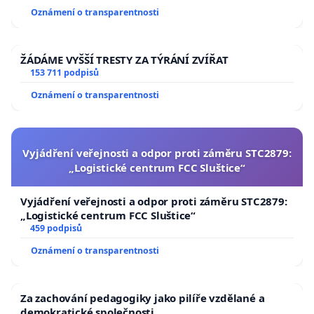
usnesení k podání ústavní žaloby na prezidenta
Oznámení o transparentnosti
republiky
ŽÁDÁME VYŠŠÍ TRESTY ZA TÝRÁNÍ ZVÍŘAT
153 711 podpisů
Oznámení o transparentnosti
Vyjádření veřejnosti a odpor proti záměru STC2879:
„Logistické centrum FCC Sluštice“
Vyjádření veřejnosti a odpor proti záměru STC2879:
„Logistické centrum FCC Sluštice“
459 podpisů
Oznámení o transparentnosti
Za zachování pedagogiky jako pilíře vzdělané a
demokratické společnosti