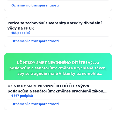
Oznámení o transparentnosti
Petice za zachování suverenity Katedry divadelní
vědy na FF UK
483 podpisů
Oznámení o transparentnosti
UŽ NIKDY SMRT NEVINNÉHO DÍTĚTE ! Výzva
poslancům a senátorům: Změňte urychleně zákon,
aby se tragédie malé Viktorky už nemohla
opakovat!
UŽ NIKDY SMRT NEVINNÉHO DÍTĚTE ! Výzva
poslancům a senátorům: Změňte urychleně zákon,
aby se tragédie malé Viktorky už nemohla opakovat!
4 567 podpisů
Oznámení o transparentnosti