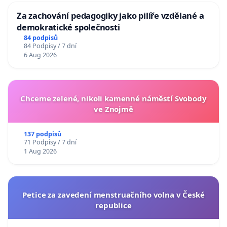
Za zachování pedagogiky jako pilíře vzdělané a
demokratické společnosti
84 podpisů
84 Podpisy / 7 dní
6 Aug 2026
Chceme zelené, nikoli kamenné náměstí Svobody
ve Znojmě
137 podpisů
71 Podpisy / 7 dní
1 Aug 2026
Petice za zavedení menstruačního volna v České
republice