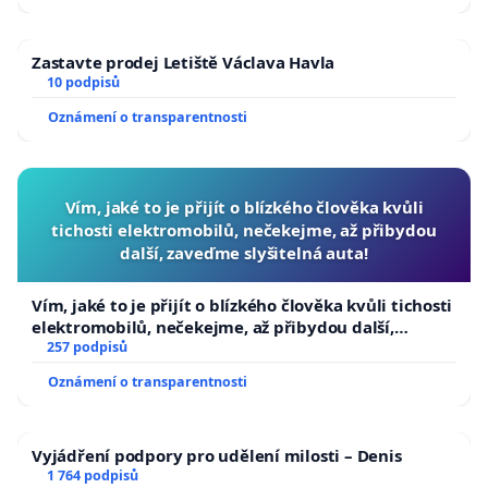
Zastavte prodej Letiště Václava Havla
10 podpisů
Oznámení o transparentnosti
Vím, jaké to je přijít o blízkého člověka kvůli
tichosti elektromobilů, nečekejme, až přibydou
další, zaveďme slyšitelná auta!
Vím, jaké to je přijít o blízkého člověka kvůli tichosti
elektromobilů, nečekejme, až přibydou další,
zaveďme slyšitelná auta!
257 podpisů
Oznámení o transparentnosti
Vyjádření podpory pro udělení milosti – Denis
1 764 podpisů