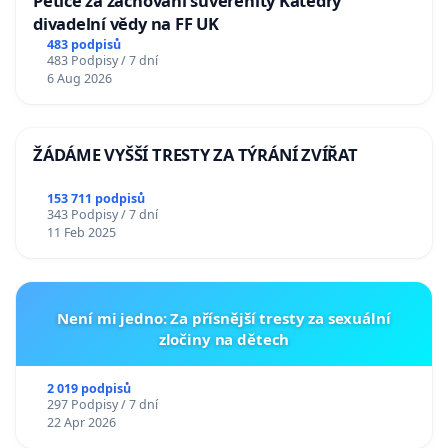
Petice za zachování suverenity Katedry
divadelní vědy na FF UK
483 podpisů
483 Podpisy / 7 dní
6 Aug 2026
ŽÁDÁME VYŠŠÍ TRESTY ZA TÝRÁNÍ ZVÍŘAT
153 711 podpisů
343 Podpisy / 7 dní
11 Feb 2025
Není mi jedno: Za přísnější tresty za sexuální
zločiny na dětech
2 019 podpisů
297 Podpisy / 7 dní
22 Apr 2026