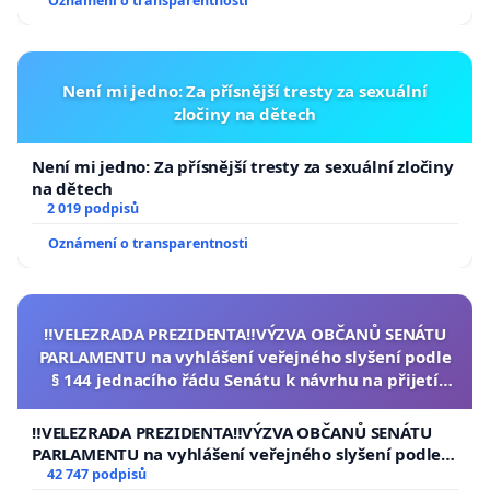
Oznámení o transparentnosti
Není mi jedno: Za přísnější tresty za sexuální
zločiny na dětech
Není mi jedno: Za přísnější tresty za sexuální zločiny
na dětech
2 019 podpisů
Oznámení o transparentnosti
‼️VELEZRADA PREZIDENTA‼️VÝZVA OBČANŮ SENÁTU
PARLAMENTU na vyhlášení veřejného slyšení podle
§ 144 jednacího řádu Senátu k návrhu na přijetí
usnesení k podání ústavní žaloby na prezidenta
republiky
‼️VELEZRADA PREZIDENTA‼️VÝZVA OBČANŮ SENÁTU
PARLAMENTU na vyhlášení veřejného slyšení podle §
144 jednacího řádu Senátu k návrhu na přijetí
42 747 podpisů