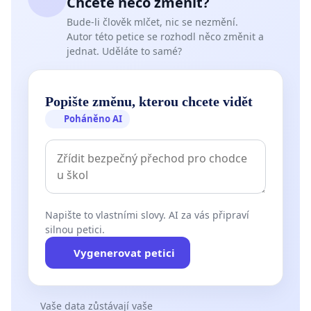
Chcete něco změnit?
Bude-li člověk mlčet, nic se nezmění.
Autor této petice se rozhodl něco změnit a
jednat. Uděláte to samé?
Popište změnu, kterou chcete vidět
Poháněno AI
Napište to vlastními slovy. AI za vás připraví
silnou petici.
Vygenerovat petici
Vaše data zůstávají vaše