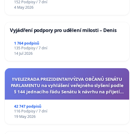
152 Podpisy / 7 dní
4 May 2026
Vyjádření podpory pro udělení milosti – Denis
1 764 podpisů
135 Podpisy / 7 dní
14 Jul 2026
‼️VELEZRADA PREZIDENTA‼️VÝZVA OBČANŮ SENÁTU
PARLAMENTU na vyhlášení veřejného slyšení podle
§ 144 jednacího řádu Senátu k návrhu na přijetí
usnesení k podání ústavní žaloby na prezidenta
republiky
42 747 podpisů
116 Podpisy / 7 dní
19 May 2026