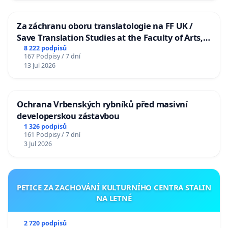
Za záchranu oboru translatologie na FF UK /
Save Translation Studies at the Faculty of Arts,
Charles University
8 222 podpisů
167 Podpisy / 7 dní
13 Jul 2026
Ochrana Vrbenských rybníků před masivní
developerskou zástavbou
1 326 podpisů
161 Podpisy / 7 dní
3 Jul 2026
PETICE ZA ZACHOVÁNÍ KULTURNÍHO CENTRA STALIN
NA LETNÉ
2 720 podpisů