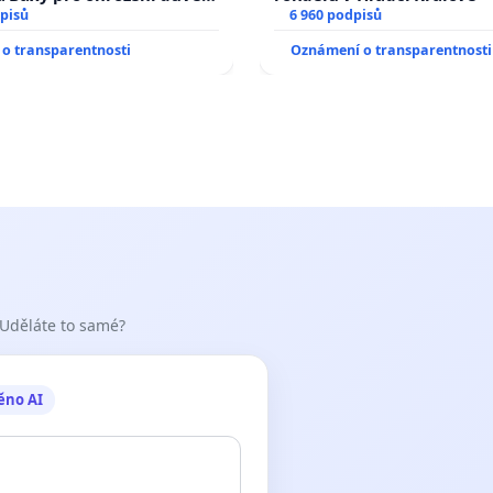
livý proces
pisů
6 960 podpisů
o transparentnosti
Oznámení o transparentnosti
 Uděláte to samé?
ěno AI