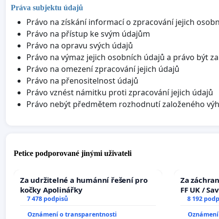
Práva subjektu údajů
Právo na získání informací o zpracování jejich osob
Právo na přístup ke svým údajům
Právo na opravu svých údajů
Právo na výmaz jejich osobních údajů a právo být 
Právo na omezení zpracování jejich údajů
Právo na přenositelnost údajů
Právo vznést námitku proti zpracování jejich údajů
Právo nebýt předmětem rozhodnutí založeného vý
Petice podporované jinými uživateli
Za udržitelné a humánní řešení pro
Za záchran
kočky Apolinářky
FF UK / Sa
7 478 podpisů
the Faculty
8 192 podp
University
Oznámení o transparentnosti
Oznámení 