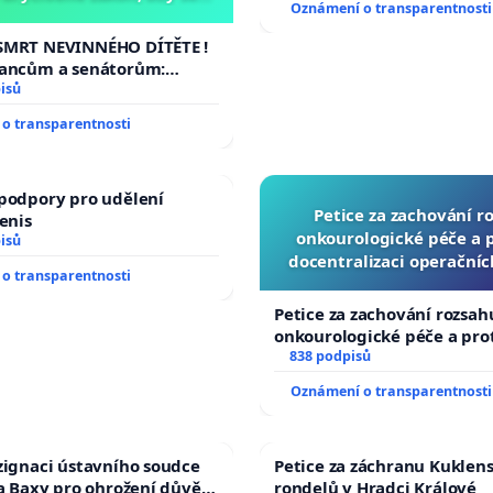
Oznámení o transparentnosti
malé Viktorky už nemohla
opakovat!
SMRT NEVINNÉHO DÍTĚTE !
lancům a senátorům:
ychleně zákon, aby se
isů
malé Viktorky už nemohla
o transparentnosti
podpory pro udělení
Petice za zachování r
Denis
onkourologické péče a pr
isů
docentralizaci operační
o transparentnosti
Petice za zachování rozsah
onkourologické péče a prot
docentralizaci operačních
838 podpisů
Oznámení o transparentnosti
zignaci ústavního soudce
Petice za záchranu Kuklen
fa Baxy pro ohrožení důvěry
rondelů v Hradci Králové