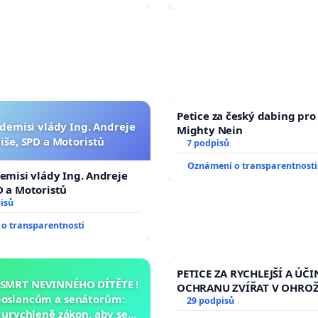
Petice za český dabing pro 
 demisi vlády Ing. Andreje
Mighty Nein
iše, SPD a Motoristů
7 podpisů
Oznámení o transparentnosti
demisi vlády Ing. Andreje
D a Motoristů
isů
o transparentnosti
PETICE ZA RYCHLEJŠÍ A ÚČI
 SMRT NEVINNÉHO DÍTĚTE !
OCHRANU ZVÍŘAT V OHRO
poslancům a senátorům:
29 podpisů
urychleně zákon, aby se