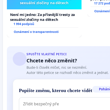
sexuální zločiny na dětech
ve spraved
17 272 pod
Oznámení 
Není mi jedno: Za přísnější tresty za
sexuální zločiny na dětech
1 994 podpisů
Oznámení o transparentnosti
SPUSŤTE VLASTNÍ PETICI
Chcete něco změnit?
Bude-li člověk mlčet, nic se nezmění.
Autor této petice se rozhodl něco změnit a jednat.
Pohán
Popište změnu, kterou chcete vidět