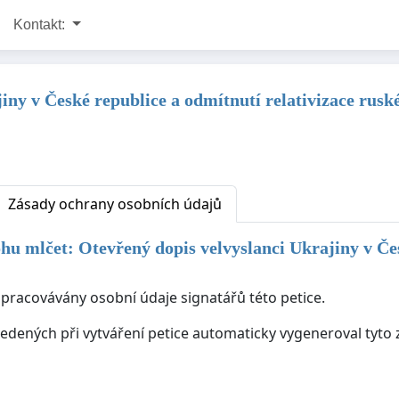
Kontakt:
iny v České republice a odmítnutí relativizace rus
Zásady ochrany osobních údajů
u mlčet: Otevřený dopis velvyslanci Ukrajiny v Čes
zpracovávány osobní údaje signatářů této petice.
ovedených při vytváření petice automaticky vygeneroval tyt