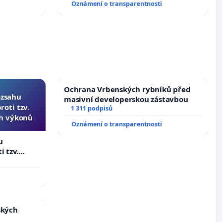
Oznámení o transparentnosti
Ochrana Vrbenských rybníků před
ozsahu
masivní developerskou zástavbou
oti tzv.
1 311 podpisů
ch výkonů
Oznámení o transparentnosti
u
i tzv.
 výkonů
ských