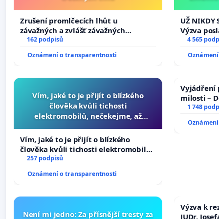
tragédie 
Zrušení promlčecích lhůt u
UŽ NIKDY 
závažných a zvlášť závažných
Výzva pos
trestných činů
162 podpisů
Změňte ur
4 565 podp
tragédie 
Oznámení o transparentnosti
Oznámení 
opakovat!
Vyjádření 
Vím, jaké to je přijít o blízkého
milosti – 
člověka kvůli tichosti
1 748 podp
elektromobilů, nečekejme, až
Oznámení 
přibydou další, zaveďme slyšitelná
auta!
Vím, jaké to je přijít o blízkého
člověka kvůli tichosti elektromobilů,
nečekejme, až přibydou další,
257 podpisů
zaveďme slyšitelná auta!
Oznámení o transparentnosti
Výzva k re
Není mi jedno: Za přísnější tresty za
JUDr. Jose