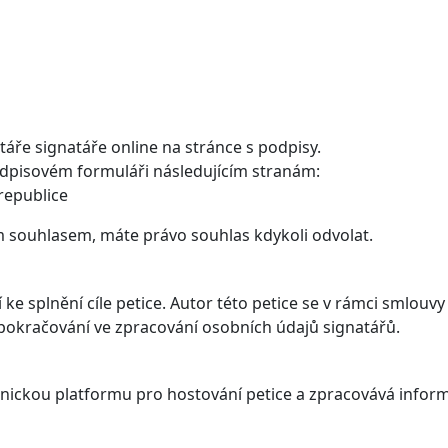
ře signatáře online na stránce s podpisy.
dpisovém formuláři následujícím stranám:
 republice
 souhlasem, máte právo souhlas kdykoli odvolat.
e splnění cíle petice. Autor této petice se v rámci smlouv
ro pokračování ve zpracování osobních údajů signatářů.
nickou platformu pro hostování petice a zpracovává informa