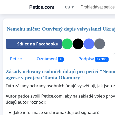
Petice.com
Prohledávat petice
CS ▼
Nemohu mlčet: Otevřený dopis velvyslanci Ukraj
Sdílet na Facebooku
Petice
Oznámení
Podpisy
9
82 303
Zásady ochrany osobních údajů pro petici "
Nemoh
agrese v projevu Tomia Okamury
"
Tyto zásady ochrany osobních údajů vysvětlují, jak jsou 
Autor petice zvolil Petice.com, aby na základě voleb pr
údajů autor rozhodl:
Jaké informace se shromažďují od signatářů