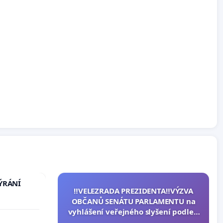
TÝRÁNÍ
‼️VELEZRADA PREZIDENTA‼️VÝZVA
OBČANŮ SENÁTU PARLAMENTU na
vyhlášení veřejného slyšení podle §
144 jednacího řádu Senátu k návrhu