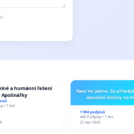
ci.
elné a humánní řešení
Není mi jedno: Za přísnějš
 Apolinářky
sexuální zločiny na 
pisů
y / 7 dní
1 994 podpisů
446 Podpisy / 7 dní
6
22 Apr 2026