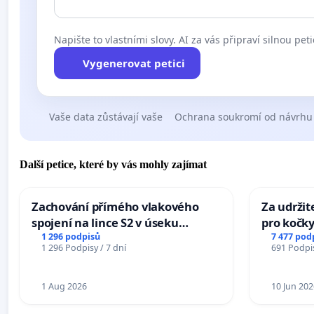
Napište to vlastními slovy. AI za vás připraví silnou peti
Vygenerovat petici
Vaše data zůstávají vaše
Ochrana soukromí od návrhu
Další petice, které by vás mohly zajímat
Zachování přímého vlakového
Za udržit
spojení na lince S2 v úseku
pro kočky
Ostrava – Bohumín – Karviná –
1 296 podpisů
7 477 pod
1 296 Podpisy / 7 dní
691 Podpis
Mosty u Jablunkova
1 Aug 2026
10 Jun 202