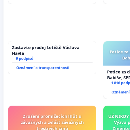
Zastavte prodej Letiště Václava
Petice za
Havla
Bab
9 podpisů
Oznámení o transparentnosti
Petice za 
Babiše, SP
1 816 podp
Oznámení 
Zrušení promlčecích lhůt u
UŽ NIKDY
závažných a zvlášť závažných
Výzva 
trestných činů
Změňte 