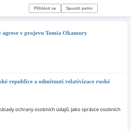
Přihlásit se
Spustit petici
ké agrese v projevu Tomia Okamury
ké republice a odmítnutí relativizace ruské
o zásady ochrany osobních údajů. Jako správce osobních