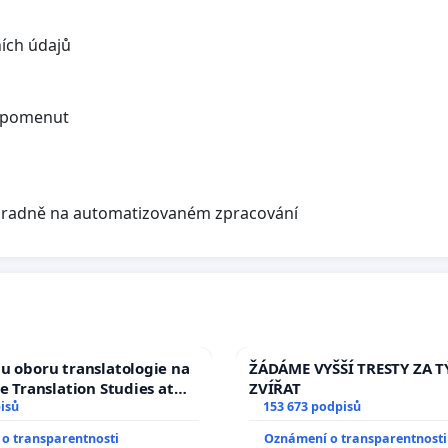
ních údajů
zapomenut
hradně na automatizovaném zpracování
u oboru translatologie na
ŽÁDÁME VYŠŠÍ TRESTY ZA 
ve Translation Studies at
ZVÍŘAT
 of Arts, Charles
isů
153 673 podpisů
o transparentnosti
Oznámení o transparentnosti