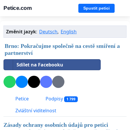
Petice.com
Spustit petici
Změnit jazyk
:
Deutsch
,
English
Brno: Pokračujme společně na cestě smíření a
partnerství
Sdílet na Facebooku
Petice
Podpisy
1 799
Zvláštní viditelnost
Zásady ochrany osobních údajů pro petici