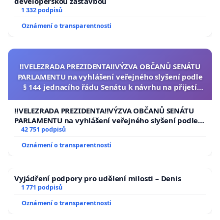
developerskou zástavbou
1 332 podpisů
Oznámení o transparentnosti
‼️VELEZRADA PREZIDENTA‼️VÝZVA OBČANŮ SENÁTU
PARLAMENTU na vyhlášení veřejného slyšení podle
§ 144 jednacího řádu Senátu k návrhu na přijetí
usnesení k podání ústavní žaloby na prezidenta
republiky
‼️VELEZRADA PREZIDENTA‼️VÝZVA OBČANŮ SENÁTU
PARLAMENTU na vyhlášení veřejného slyšení podle §
144 jednacího řádu Senátu k návrhu na přijetí
42 751 podpisů
usnesení k podání ústavní žaloby na prezidenta
Oznámení o transparentnosti
republiky
Vyjádření podpory pro udělení milosti – Denis
1 771 podpisů
Oznámení o transparentnosti