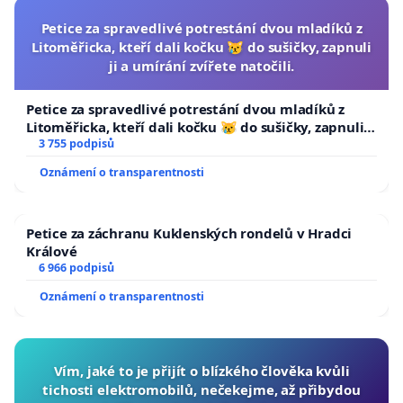
Petice za spravedlivé potrestání dvou mladíků z
Litoměřicka, kteří dali kočku 😿 do sušičky, zapnuli
ji a umírání zvířete natočili.
Petice za spravedlivé potrestání dvou mladíků z
Litoměřicka, kteří dali kočku 😿 do sušičky, zapnuli ji
a umírání zvířete natočili.
3 755 podpisů
Oznámení o transparentnosti
Petice za záchranu Kuklenských rondelů v Hradci
Králové
6 966 podpisů
Oznámení o transparentnosti
Vím, jaké to je přijít o blízkého člověka kvůli
tichosti elektromobilů, nečekejme, až přibydou