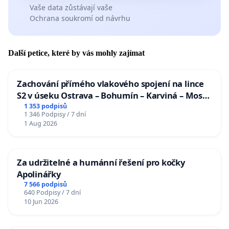
Vaše data zůstávají vaše
Ochrana soukromí od návrhu
Další petice, které by vás mohly zajímat
Zachování přímého vlakového spojení na lince
S2 v úseku Ostrava – Bohumín – Karviná – Mosty
u Jablunkova
1 353 podpisů
1 346 Podpisy / 7 dní
1 Aug 2026
Za udržitelné a humánní řešení pro kočky
Apolinářky
7 566 podpisů
640 Podpisy / 7 dní
10 Jun 2026