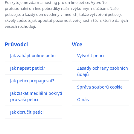
Poskytujeme zdarma hosting pro on-line petice. Vytvořte
profesionální on-line petici díky našim výkonným službám. Naše
petice jsou každý den uvedeny v médiích, takže vytvoření petice je
skvělý způsob, jak upoutat pozornost veřejnosti i těch, kteří o daných
věcech rozhodují.
Průvodci
Více
Jak zahájit online petici
Vytvořit petici
Jak napsat petici?
Zásady ochrany osobních
údajů
Jak petici propagovat?
Správa souborů cookie
Jak získat mediální pokrytí
pro vaši petici
O nás
Jak doručit petici