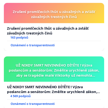
Zrušení promlčecích lhůt u závažných a zvlášť
závažných trestných činů
Zrušení promlčecích lhůt u závažných a zvlášť
závažných trestných činů
163 podpisů
Oznámení o transparentnosti
UŽ NIKDY SMRT NEVINNÉHO DÍTĚTE ! Výzva
poslancům a senátorům: Změňte urychleně zákon,
aby se tragédie malé Viktorky už nemohla
opakovat!
UŽ NIKDY SMRT NEVINNÉHO DÍTĚTE ! Výzva
poslancům a senátorům: Změňte urychleně zákon,
aby se tragédie malé Viktorky už nemohla opakovat!
4 569 podpisů
Oznámení o transparentnosti