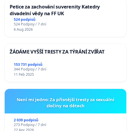
Petice za zachování suverenity Katedry
divadelní vědy na FF UK
524 podpisů
524 Podpisy / 7 dní
6 Aug 2026
ŽÁDÁME VYŠŠÍ TRESTY ZA TÝRÁNÍ ZVÍŘAT
153 731 podpisů
344 Podpisy / 7 dní
11 Feb 2025
Není mi jedno: Za přísnější tresty za sexuální
zločiny na dětech
2 039 podpisů
273 Podpisy / 7 dní
22 Apr 2026