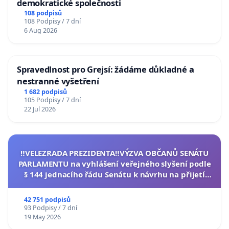
demokratické společnosti
108 podpisů
108 Podpisy / 7 dní
6 Aug 2026
Spravedlnost pro Grejsí: žádáme důkladné a
nestranné vyšetření
1 682 podpisů
105 Podpisy / 7 dní
22 Jul 2026
‼️VELEZRADA PREZIDENTA‼️VÝZVA OBČANŮ SENÁTU
PARLAMENTU na vyhlášení veřejného slyšení podle
§ 144 jednacího řádu Senátu k návrhu na přijetí
usnesení k podání ústavní žaloby na prezidenta
republiky
42 751 podpisů
93 Podpisy / 7 dní
19 May 2026