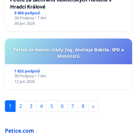
Hradci Králové
6 966 podpisů
38 Podpisy / 7 dní
30 Jun 2026
Petice za demisi vlády Ing. Andreje Babiše, SPD a
Motoristů
1 832 podpisů
30 Podpisy / 7 dní
12 Jun 2026
1
2
3
4
5
6
7
8
»
Petice.com