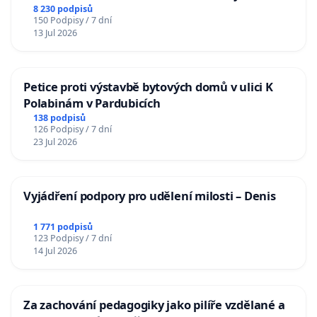
Charles University
8 230 podpisů
150 Podpisy / 7 dní
13 Jul 2026
Petice proti výstavbě bytových domů v ulici K
Polabinám v Pardubicích
138 podpisů
126 Podpisy / 7 dní
23 Jul 2026
Vyjádření podpory pro udělení milosti – Denis
1 771 podpisů
123 Podpisy / 7 dní
14 Jul 2026
Za zachování pedagogiky jako pilíře vzdělané a