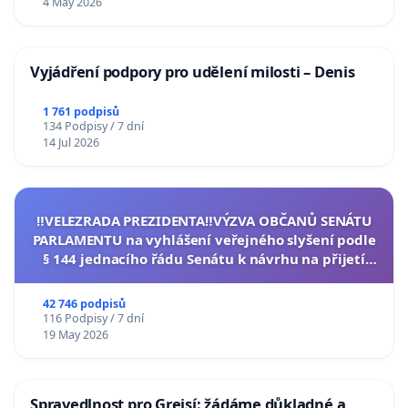
4 May 2026
Vyjádření podpory pro udělení milosti – Denis
1 761 podpisů
134 Podpisy / 7 dní
14 Jul 2026
‼️VELEZRADA PREZIDENTA‼️VÝZVA OBČANŮ SENÁTU
PARLAMENTU na vyhlášení veřejného slyšení podle
§ 144 jednacího řádu Senátu k návrhu na přijetí
usnesení k podání ústavní žaloby na prezidenta
republiky
42 746 podpisů
116 Podpisy / 7 dní
19 May 2026
Spravedlnost pro Grejsí: žádáme důkladné a