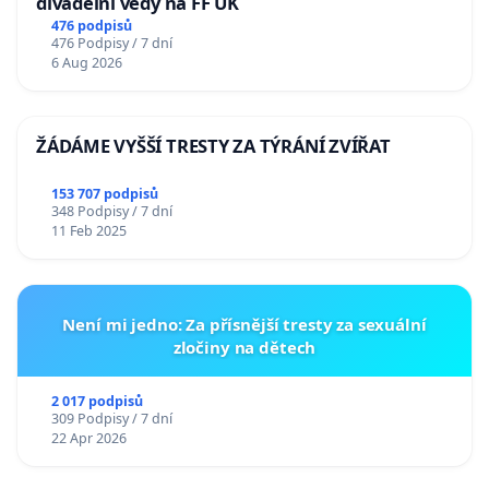
divadelní vědy na FF UK
476 podpisů
476 Podpisy / 7 dní
6 Aug 2026
ŽÁDÁME VYŠŠÍ TRESTY ZA TÝRÁNÍ ZVÍŘAT
153 707 podpisů
348 Podpisy / 7 dní
11 Feb 2025
Není mi jedno: Za přísnější tresty za sexuální
zločiny na dětech
2 017 podpisů
309 Podpisy / 7 dní
22 Apr 2026