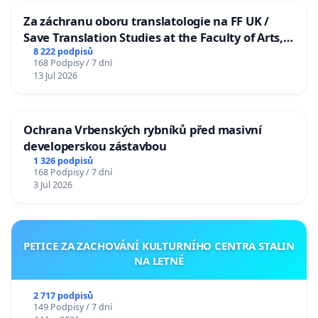
Za záchranu oboru translatologie na FF UK /
Save Translation Studies at the Faculty of Arts,
Charles University
8 222 podpisů
168 Podpisy / 7 dní
13 Jul 2026
Ochrana Vrbenských rybníků před masivní
developerskou zástavbou
1 326 podpisů
168 Podpisy / 7 dní
3 Jul 2026
PETICE ZA ZACHOVÁNÍ KULTURNÍHO CENTRA STALIN
NA LETNÉ
2 717 podpisů
149 Podpisy / 7 dní