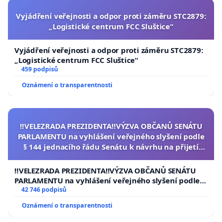
Vyjádření veřejnosti a odpor proti záměru STC2879:
„Logistické centrum FCC Sluštice“
Vyjádření veřejnosti a odpor proti záměru STC2879:
„Logistické centrum FCC Sluštice“
459 podpisů
Oznámení o transparentnosti
‼️VELEZRADA PREZIDENTA‼️VÝZVA OBČANŮ SENÁTU
PARLAMENTU na vyhlášení veřejného slyšení podle
§ 144 jednacího řádu Senátu k návrhu na přijetí
usnesení k podání ústavní žaloby na prezidenta
republiky
‼️VELEZRADA PREZIDENTA‼️VÝZVA OBČANŮ SENÁTU
PARLAMENTU na vyhlášení veřejného slyšení podle §
144 jednacího řádu Senátu k návrhu na přijetí
42 746 podpisů
usnesení k podání ústavní žaloby na prezidenta
Oznámení o transparentnosti
republiky