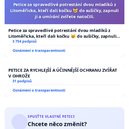
Petice za spravedlivé potrestání dvou mladíků z
Litoměřicka, kteří dali kočku 😿 do sušičky, zapnuli
ji a umírání zvířete natočili.
Petice za spravedlivé potrestání dvou mladíků z
Litoměřicka, kteří dali kočku 😿 do sušičky, zapnuli ji
a umírání zvířete natočili.
3 754 podpisů
Oznámení o transparentnosti
PETICE ZA RYCHLEJŠÍ A ÚČINNĚJŠÍ OCHRANU ZVÍŘAT
V OHROŽE
31 podpisů
Oznámení o transparentnosti
SPUSŤTE VLASTNÍ PETICI
Chcete něco změnit?