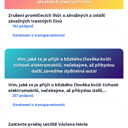
závažných trestných činů
Zrušení promlčecích lhůt u závažných a zvlášť
závažných trestných činů
162 podpisů
Oznámení o transparentnosti
Vím, jaké to je přijít o blízkého člověka kvůli
tichosti elektromobilů, nečekejme, až přibydou
další, zaveďme slyšitelná auta!
Vím, jaké to je přijít o blízkého člověka kvůli tichosti
elektromobilů, nečekejme, až přibydou další,
zaveďme slyšitelná auta!
257 podpisů
Oznámení o transparentnosti
Zastavte prodej Letiště Václava Havla