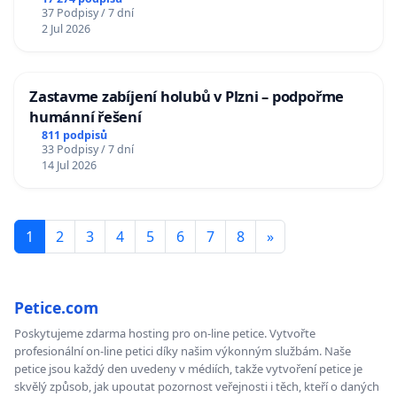
37 Podpisy / 7 dní
2 Jul 2026
Zastavme zabíjení holubů v Plzni – podpořme
humánní řešení
811 podpisů
33 Podpisy / 7 dní
14 Jul 2026
1
2
3
4
5
6
7
8
»
Petice.com
Poskytujeme zdarma hosting pro on-line petice. Vytvořte
profesionální on-line petici díky našim výkonným službám. Naše
petice jsou každý den uvedeny v médiích, takže vytvoření petice je
skvělý způsob, jak upoutat pozornost veřejnosti i těch, kteří o daných