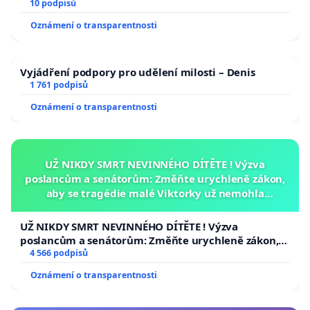
10 podpisů
Oznámení o transparentnosti
Vyjádření podpory pro udělení milosti – Denis
1 761 podpisů
Oznámení o transparentnosti
UŽ NIKDY SMRT NEVINNÉHO DÍTĚTE ! Výzva
poslancům a senátorům: Změňte urychleně zákon,
aby se tragédie malé Viktorky už nemohla
opakovat!
UŽ NIKDY SMRT NEVINNÉHO DÍTĚTE ! Výzva
poslancům a senátorům: Změňte urychleně zákon,
aby se tragédie malé Viktorky už nemohla opakovat!
4 566 podpisů
Oznámení o transparentnosti