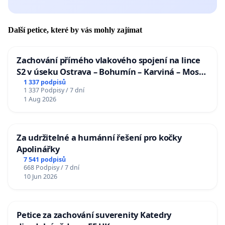
Další petice, které by vás mohly zajímat
Zachování přímého vlakového spojení na lince
S2 v úseku Ostrava – Bohumín – Karviná – Mosty
u Jablunkova
1 337 podpisů
1 337 Podpisy / 7 dní
1 Aug 2026
Za udržitelné a humánní řešení pro kočky
Apolinářky
7 541 podpisů
668 Podpisy / 7 dní
10 Jun 2026
Petice za zachování suverenity Katedry