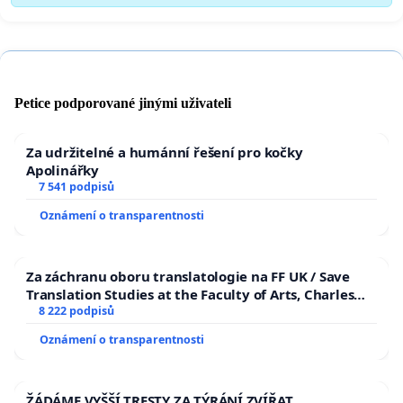
Petice podporované jinými uživateli
Za udržitelné a humánní řešení pro kočky
Apolinářky
7 541 podpisů
Oznámení o transparentnosti
Za záchranu oboru translatologie na FF UK / Save
Translation Studies at the Faculty of Arts, Charles
University
8 222 podpisů
Oznámení o transparentnosti
ŽÁDÁME VYŠŠÍ TRESTY ZA TÝRÁNÍ ZVÍŘAT