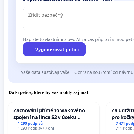
Napište to vlastními slovy. AI za vás připraví silnou peti
Vygenerovat petici
Vaše data zůstávají vaše
Ochrana soukromí od návrhu
Další petice, které by vás mohly zajímat
Zachování přímého vlakového
Za udržit
spojení na lince S2 v úseku
pro kočky
Ostrava – Bohumín – Karviná –
1 290 podpisů
7 471 pod
1 290 Podpisy / 7 dní
711 Podpis
Mosty u Jablunkova