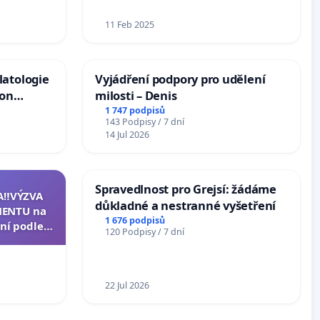
11 Feb 2025
latologie
Vyjádření podpory pro udělení
ion
milosti – Denis
Arts,
1 747 podpisů
143 Podpisy / 7 dní
14 Jul 2026
Spravedlnost pro Grejsí: žádáme
A‼️VÝZVA
důkladné a nestranné vyšetření
ENTU na
1 676 podpisů
ní podle §
120 Podpisy / 7 dní
u k návrhu
ní ústavní
epubliky
22 Jul 2026