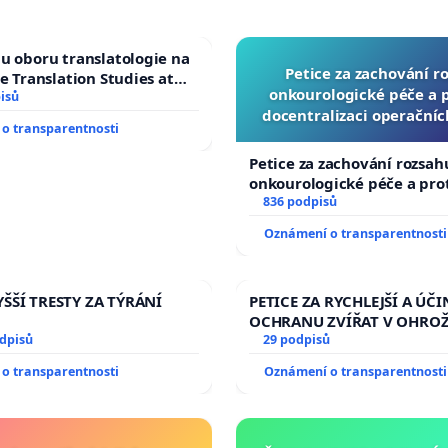
u oboru translatologie na
Petice za zachování r
ve Translation Studies at
onkourologické péče a pr
 of Arts, Charles
isů
docentralizaci operační
o transparentnosti
Petice za zachování rozsah
onkourologické péče a prot
docentralizaci operačních
836 podpisů
Oznámení o transparentnosti
ŠŠÍ TRESTY ZA TÝRÁNÍ
PETICE ZA RYCHLEJŠÍ A ÚČI
OCHRANU ZVÍŘAT V OHRO
odpisů
29 podpisů
o transparentnosti
Oznámení o transparentnosti