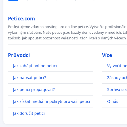
Petice.com
Poskytujeme zdarma hosting pro on-line petice. Vytvořte profesionální 
výkonným službám. Naše petice jsou každý den uvedeny v médiích, takž
způsob, jak upoutat pozornost veřejnosti i těch, kteří o daných věcech 
Průvodci
Více
Jak zahájit online petici
Vytvořit pe
Jak napsat petici?
Zásady oc
Jak petici propagovat?
Správa so
Jak získat mediální pokrytí pro vaši petici
O nás
Jak doručit petici