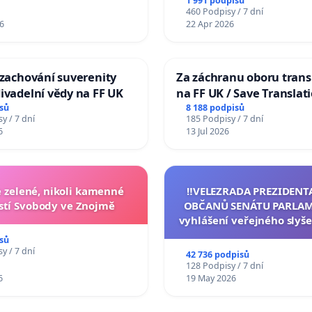
1 991 podpisů
460 Podpisy / 7 dní
6
22 Apr 2026
 zachování suverenity
Za záchranu oboru trans
ivadelní vědy na FF UK
na FF UK / Save Translat
Studies at the Faculty of 
sů
8 188 podpisů
y / 7 dní
185 Podpisy / 7 dní
Charles University
6
13 Jul 2026
zelené, nikoli kamenné
‼️VELEZRADA PREZIDENT
tí Svobody ve Znojmě
OBČANŮ SENÁTU PARLAM
vyhlášení veřejného slyše
144 jednacího řádu Senát
sů
na přijetí usnesení k podá
y / 7 dní
42 736 podpisů
žaloby na prezidenta r
128 Podpisy / 7 dní
6
19 May 2026