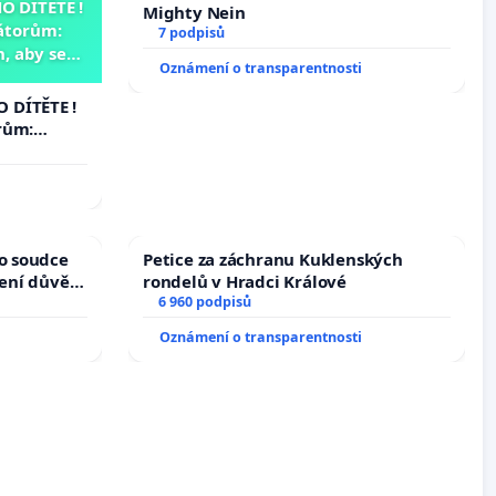
 DÍTĚTE !
Mighty Nein
átorům:
7 podpisů
, aby se
Oznámení o transparentnosti
už nemohla
 DÍTĚTE !
rům:
by se
 nemohla
ho soudce
Petice za záchranu Kuklenských
žení důvěry
rondelů v Hradci Králové
6 960 podpisů
Oznámení o transparentnosti