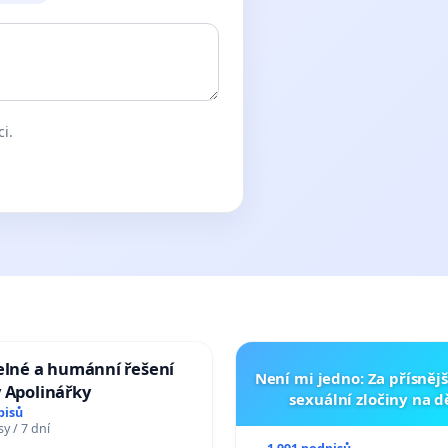
ci.
elné a humánní řešení
Není mi jedno: Za přísnějš
 Apolinářky
sexuální zločiny na 
pisů
y / 7 dní