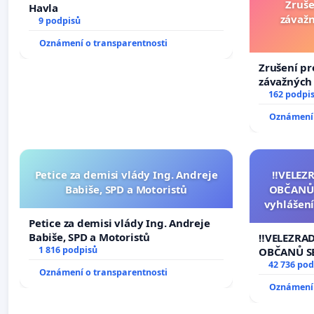
Zruše
Havla
závažn
9 podpisů
Oznámení o transparentnosti
Zrušení pr
závažných 
trestných 
162 podpi
Oznámení 
Petice za demisi vlády Ing. Andreje
‼️VELEZ
Babiše, SPD a Motoristů
OBČANŮ
vyhlášení
144 jedna
Petice za demisi vlády Ing. Andreje
na přijet
Babiše, SPD a Motoristů
‼️VELEZRA
žaloby 
1 816 podpisů
OBČANŮ S
vyhlášení 
42 736 pod
Oznámení o transparentnosti
144 jednac
Oznámení 
na přijetí
žaloby na 