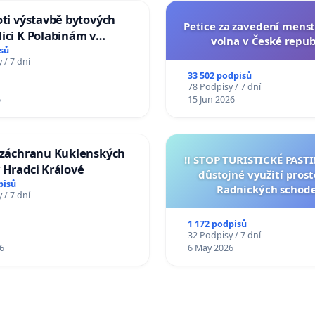
oti výstavbě bytových
Petice za zavedení mens
ici K Polabinám v
volna v České repub
ích
sů
 / 7 dní
33 502 podpisů
78 Podpisy / 7 dní
6
15 Jun 2026
a záchranu Kuklenských
‼️ STOP TURISTICKÉ PAST
 Hradci Králové
důstojné využití pros
pisů
Radnických schod
 / 7 dní
1 172 podpisů
32 Podpisy / 7 dní
6
6 May 2026