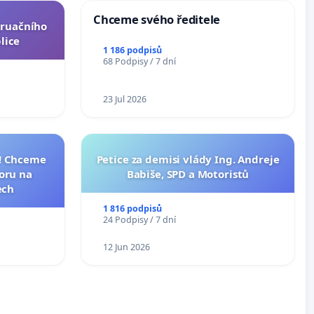
Chceme svého ředitele
truačního
lice
1 186 podpisů
68 Podpisy / 7 dní
23 Jul 2026
I! Chceme
Petice za demisi vlády Ing. Andreje
toru na
Babiše, SPD a Motoristů
ech
1 816 podpisů
24 Podpisy / 7 dní
12 Jun 2026