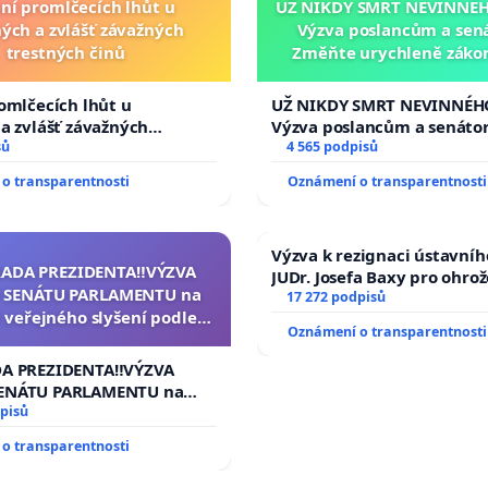
ní promlčecích lhůt u
UŽ NIKDY SMRT NEVINNÉHO
ých a zvlášť závažných
Výzva poslancům a sen
trestných činů
Změňte urychleně zákon
tragédie malé Viktorky 
opakovat!
omlčecích lhůt u
UŽ NIKDY SMRT NEVINNÉHO
a zvlášť závažných
Výzva poslancům a senáto
činů
sů
Změňte urychleně zákon, a
4 565 podpisů
tragédie malé Viktorky už
o transparentnosti
Oznámení o transparentnosti
opakovat!
Výzva k rezignaci ústavní
RADA PREZIDENTA‼️VÝZVA
JUDr. Josefa Baxy pro ohro
 SENÁTU PARLAMENTU na
ve spravedlivý proces
17 272 podpisů
 veřejného slyšení podle §
Oznámení o transparentnosti
cího řádu Senátu k návrhu
í usnesení k podání ústavní
DA PREZIDENTA‼️VÝZVA
na prezidenta republiky
ENÁTU PARLAMENTU na
veřejného slyšení podle §
pisů
ího řádu Senátu k návrhu
o transparentnosti
 usnesení k podání ústavní
prezidenta republiky