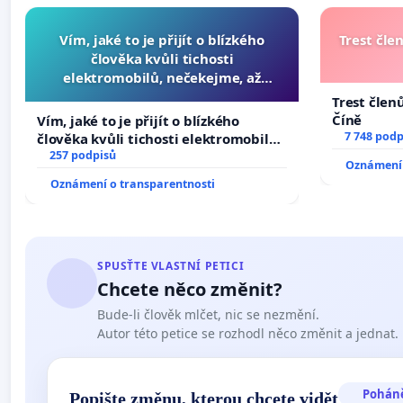
Vím, jaké to je přijít o blízkého
Trest čle
člověka kvůli tichosti
elektromobilů, nečekejme, až
přibydou další, zaveďme slyšitelná
Trest člen
auta!
Číně
Vím, jaké to je přijít o blízkého
7 748 podp
člověka kvůli tichosti elektromobilů,
nečekejme, až přibydou další,
257 podpisů
Oznámení 
zaveďme slyšitelná auta!
Oznámení o transparentnosti
SPUSŤTE VLASTNÍ PETICI
Chcete něco změnit?
Bude-li člověk mlčet, nic se nezmění.
Autor této petice se rozhodl něco změnit a jednat.
Pohán
Popište změnu, kterou chcete vidět