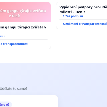
Vyjádření podpory pro udě
nům gangu týrající zvířata
milosti – Denis
v Číně
1 747 podpisů
Oznámení o transparentnosti
ům gangu týrající zvířata v
isů
o transparentnosti
 Uděláte to samé?
ěno AI