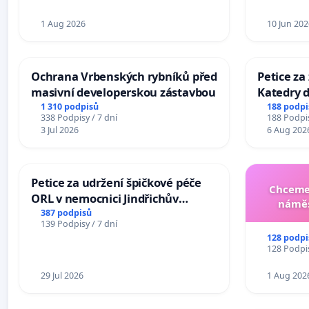
1 Aug 2026
10 Jun 202
Ochrana Vrbenských rybníků před
Petice za
masivní developerskou zástavbou
Katedry d
1 310 podpisů
188 podpi
338 Podpisy / 7 dní
188 Podpis
3 Jul 2026
6 Aug 202
Petice za udržení špičkové péče
Chceme 
ORL v nemocnici Jindřichův
náměs
Hradec
387 podpisů
139 Podpisy / 7 dní
128 podpi
128 Podpis
29 Jul 2026
1 Aug 202