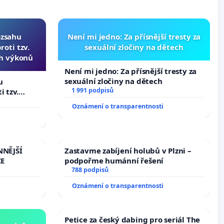
ozsahu
Není mi jedno: Za přísnější tresty za
oti tzv.
sexuální zločiny na dětech
ch výkonů
Není mi jedno: Za přísnější tresty za
sexuální zločiny na dětech
u
1 991 podpisů
i tzv.
 výkonů
Oznámení o transparentnosti
NNĚJŠÍ
Zastavme zabíjení holubů v Plzni –
ŽE
podpořme humánní řešení
788 podpisů
Oznámení o transparentnosti
Petice za český dabing pro seriál The