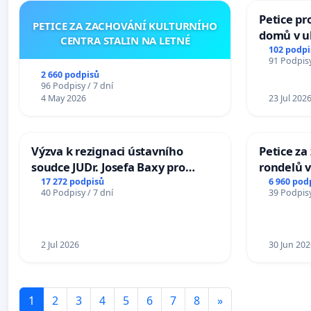
Petice pr
PETICE ZA ZACHOVÁNÍ KULTURNÍHO
domů v ul
CENTRA STALIN NA LETNÉ
Pardubic
102 podpi
91 Podpisy
2 660 podpisů
96 Podpisy / 7 dní
4 May 2026
23 Jul 202
Výzva k rezignaci ústavního
Petice z
soudce JUDr. Josefa Baxy pro
rondelů v
ohrožení důvěry ve spravedlivý
17 272 podpisů
6 960 pod
40 Podpisy / 7 dní
39 Podpisy
proces
2 Jul 2026
30 Jun 202
1
2
3
4
5
6
7
8
»