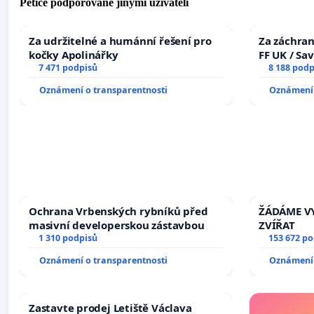
Petice podporované jinými uživateli
Za udržitelné a humánní řešení pro
Za záchran
kočky Apolinářky
FF UK / Sa
7 471 podpisů
the Faculty
8 188 podp
University
Oznámení o transparentnosti
Oznámení 
Ochrana Vrbenských rybníků před
ŽÁDÁME VY
masivní developerskou zástavbou
ZVÍŘAT
1 310 podpisů
153 672 p
Oznámení o transparentnosti
Oznámení 
Zastavte prodej Letiště Václava