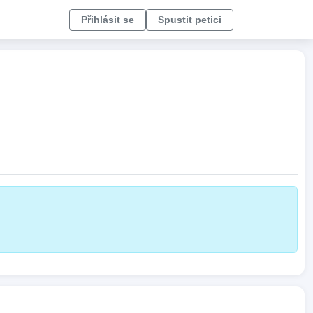
Přihlásit se
Spustit petici