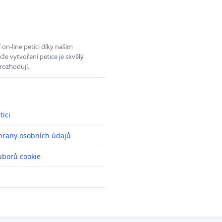
on-line petici díky našim
e vytvoření petice je skvělý
rozhodují.
tici
hrany osobních údajů
uborů cookie