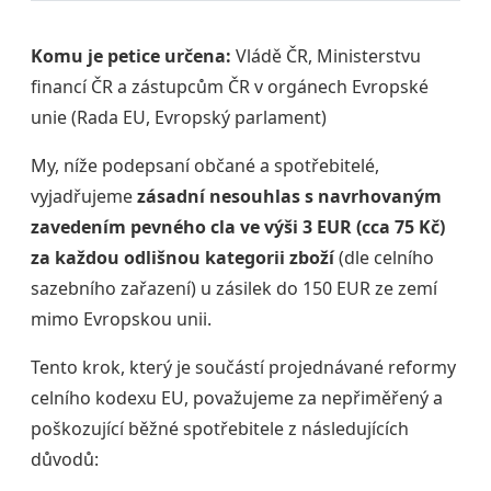
Komu je petice určena:
Vládě ČR, Ministerstvu
financí ČR a zástupcům ČR v orgánech Evropské
unie (Rada EU, Evropský parlament)
My, níže podepsaní občané a spotřebitelé,
vyjadřujeme
zásadní nesouhlas s navrhovaným
zavedením pevného cla ve výši 3 EUR (cca 75 Kč)
za každou odlišnou kategorii zboží
(dle celního
sazebního zařazení) u zásilek do 150 EUR ze zemí
mimo Evropskou unii.
Tento krok, který je součástí projednávané reformy
celního kodexu EU, považujeme za nepřiměřený a
poškozující běžné spotřebitele z následujících
důvodů: