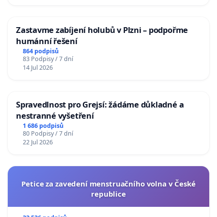
Zastavme zabíjení holubů v Plzni – podpořme
humánní řešení
864 podpisů
83 Podpisy / 7 dní
14 Jul 2026
Spravedlnost pro Grejsí: žádáme důkladné a
nestranné vyšetření
1 686 podpisů
80 Podpisy / 7 dní
22 Jul 2026
Petice za zavedení menstruačního volna v České
republice