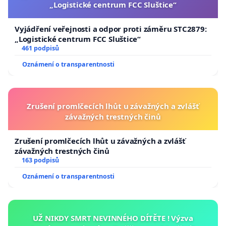
„Logistické centrum FCC Sluštice“
Vyjádření veřejnosti a odpor proti záměru STC2879:
„Logistické centrum FCC Sluštice“
461 podpisů
Oznámení o transparentnosti
Zrušení promlčecích lhůt u závažných a zvlášť
závažných trestných činů
Zrušení promlčecích lhůt u závažných a zvlášť
závažných trestných činů
163 podpisů
Oznámení o transparentnosti
UŽ NIKDY SMRT NEVINNÉHO DÍTĚTE ! Výzva