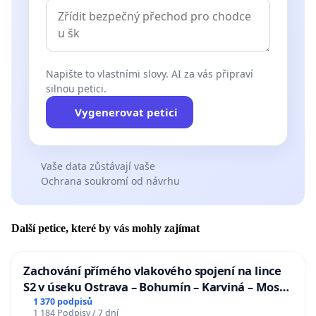
Napište to vlastními slovy. AI za vás připraví
silnou petici.
Vygenerovat petici
Vaše data zůstávají vaše
Ochrana soukromí od návrhu
Další petice, které by vás mohly zajímat
Zachování přímého vlakového spojení na lince
S2 v úseku Ostrava – Bohumín – Karviná – Mosty
u Jablunkova
1 370 podpisů
1 184 Podpisy / 7 dní