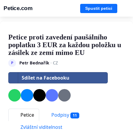
Petice.com
Spustit petici
Petice proti zavedení paušálního
poplatku 3 EUR za každou položku u
zásilek ze zemí mimo EU
Petr Bednařík
· CZ
P
Sdílet na Facebooku
Petice
Podpisy
11
Zvláštní viditelnost