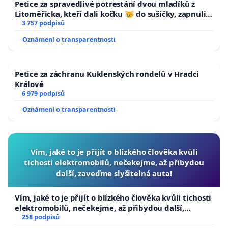
Petice za spravedlivé potrestání dvou mladíků z
Litoměřicka, kteří dali kočku 😿 do sušičky, zapnuli ji
a umírání zvířete natočili.
3 757 podpisů
Oznámení o transparentnosti
Petice za záchranu Kuklenských rondelů v Hradci
Králové
6 979 podpisů
Oznámení o transparentnosti
Vím, jaké to je přijít o blízkého člověka kvůli
tichosti elektromobilů, nečekejme, až přibydou
další, zaveďme slyšitelná auta!
Vím, jaké to je přijít o blízkého člověka kvůli tichosti
elektromobilů, nečekejme, až přibydou další,
zaveďme slyšitelná auta!
258 podpisů