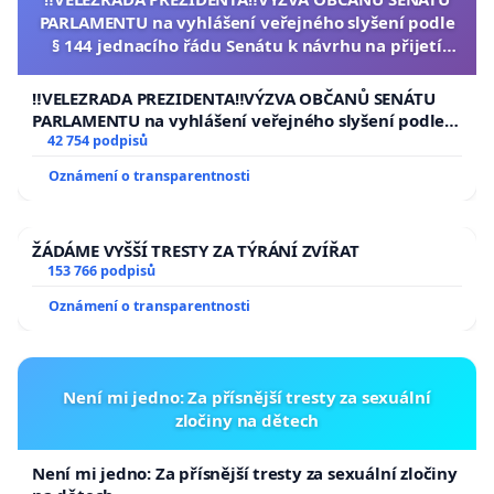
PARLAMENTU na vyhlášení veřejného slyšení podle
§ 144 jednacího řádu Senátu k návrhu na přijetí
usnesení k podání ústavní žaloby na prezidenta
republiky
‼️VELEZRADA PREZIDENTA‼️VÝZVA OBČANŮ SENÁTU
PARLAMENTU na vyhlášení veřejného slyšení podle §
144 jednacího řádu Senátu k návrhu na přijetí
42 754 podpisů
usnesení k podání ústavní žaloby na prezidenta
Oznámení o transparentnosti
republiky
ŽÁDÁME VYŠŠÍ TRESTY ZA TÝRÁNÍ ZVÍŘAT
153 766 podpisů
Oznámení o transparentnosti
Není mi jedno: Za přísnější tresty za sexuální
zločiny na dětech
Není mi jedno: Za přísnější tresty za sexuální zločiny