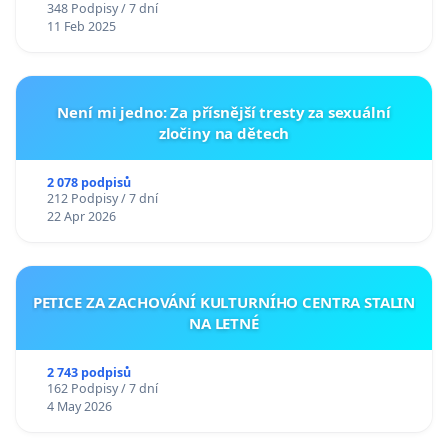
348 Podpisy / 7 dní
11 Feb 2025
Není mi jedno: Za přísnější tresty za sexuální
zločiny na dětech
2 078 podpisů
212 Podpisy / 7 dní
22 Apr 2026
PETICE ZA ZACHOVÁNÍ KULTURNÍHO CENTRA STALIN
NA LETNÉ
2 743 podpisů
162 Podpisy / 7 dní
4 May 2026