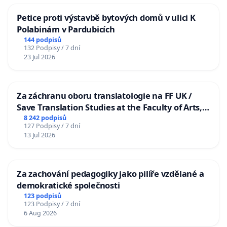
Petice proti výstavbě bytových domů v ulici K
Polabinám v Pardubicích
144 podpisů
132 Podpisy / 7 dní
23 Jul 2026
Za záchranu oboru translatologie na FF UK /
Save Translation Studies at the Faculty of Arts,
Charles University
8 242 podpisů
127 Podpisy / 7 dní
13 Jul 2026
Za zachování pedagogiky jako pilíře vzdělané a
demokratické společnosti
123 podpisů
123 Podpisy / 7 dní
6 Aug 2026