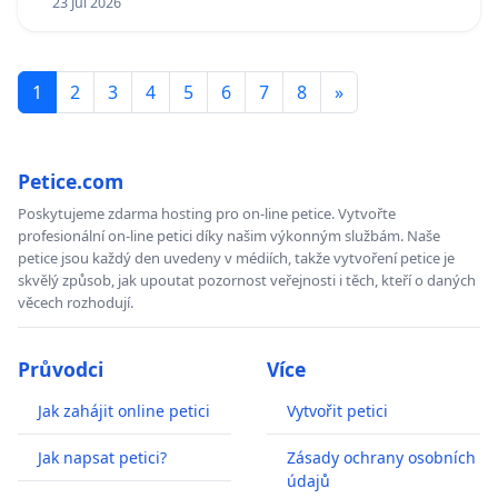
23 Jul 2026
1
2
3
4
5
6
7
8
»
Petice.com
Poskytujeme zdarma hosting pro on-line petice. Vytvořte
profesionální on-line petici díky našim výkonným službám. Naše
petice jsou každý den uvedeny v médiích, takže vytvoření petice je
skvělý způsob, jak upoutat pozornost veřejnosti i těch, kteří o daných
věcech rozhodují.
Průvodci
Více
Jak zahájit online petici
Vytvořit petici
Jak napsat petici?
Zásady ochrany osobních
údajů