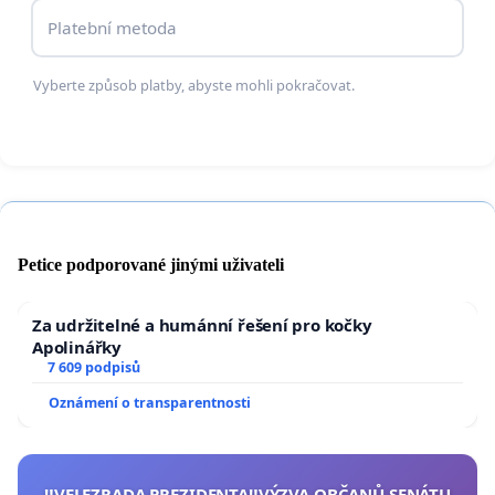
pro drobné zásilky.
Platební metoda
Hledání
spravedlivějšího a proporcionálního
Vyberte způsob platby, abyste mohli pokračovat.
modelu
(např. nízká procentuální sazba místo
pevného paušálu, případně zachování
osvobození pro bagatelní položky), který
nebude likvidační pro zásilky nepatrné
hodnoty.
Petice podporované jinými uživateli
Zajištění transparentnosti a ochrany
evropských spotřebitelů před umělým a
Za udržitelné a humánní řešení pro kočky
administrativním navyšováním cen u běžného
Apolinářky
drobného zboží.
7 609 podpisů
Oznámení o transparentnosti
Děkujeme za Váš podpis a podporu.
‼️VELEZRADA PREZIDENTA‼️VÝZVA OBČANŮ SENÁTU