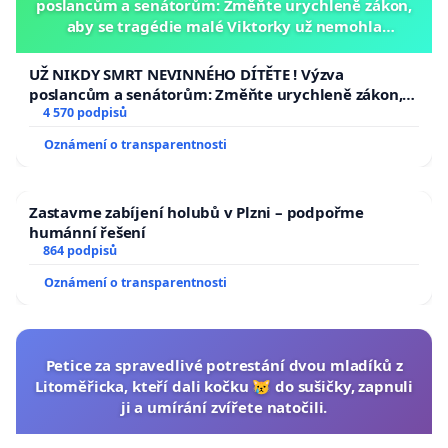
poslancům a senátorům: Změňte urychleně zákon,
aby se tragédie malé Viktorky už nemohla
opakovat!
UŽ NIKDY SMRT NEVINNÉHO DÍTĚTE ! Výzva
poslancům a senátorům: Změňte urychleně zákon,
aby se tragédie malé Viktorky už nemohla opakovat!
4 570 podpisů
Oznámení o transparentnosti
Zastavme zabíjení holubů v Plzni – podpořme
humánní řešení
864 podpisů
Oznámení o transparentnosti
Petice za spravedlivé potrestání dvou mladíků z
Litoměřicka, kteří dali kočku 😿 do sušičky, zapnuli
ji a umírání zvířete natočili.