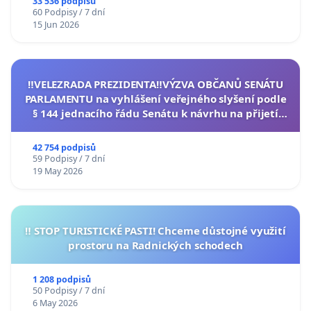
33 536 podpisů
60 Podpisy / 7 dní
15 Jun 2026
‼️VELEZRADA PREZIDENTA‼️VÝZVA OBČANŮ SENÁTU
PARLAMENTU na vyhlášení veřejného slyšení podle
§ 144 jednacího řádu Senátu k návrhu na přijetí
usnesení k podání ústavní žaloby na prezidenta
republiky
42 754 podpisů
59 Podpisy / 7 dní
19 May 2026
‼️ STOP TURISTICKÉ PASTI! Chceme důstojné využití
prostoru na Radnických schodech
1 208 podpisů
50 Podpisy / 7 dní
6 May 2026