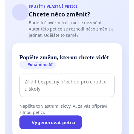
SPUSŤTE VLASTNÍ PETICI
Chcete něco změnit?
Bude-li člověk mlčet, nic se nezmění.
Autor této petice se rozhodl něco změnit a
jednat. Uděláte to samé?
Popište změnu, kterou chcete vidět
Poháněno AI
Napište to vlastními slovy. AI za vás připraví
silnou petici.
Vygenerovat petici