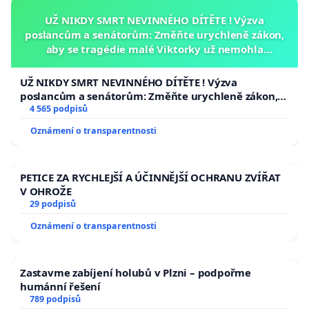
UŽ NIKDY SMRT NEVINNÉHO DÍTĚTE ! Výzva
poslancům a senátorům: Změňte urychleně zákon,
aby se tragédie malé Viktorky už nemohla
opakovat!
UŽ NIKDY SMRT NEVINNÉHO DÍTĚTE ! Výzva
poslancům a senátorům: Změňte urychleně zákon,
aby se tragédie malé Viktorky už nemohla opakovat!
4 565 podpisů
Oznámení o transparentnosti
PETICE ZA RYCHLEJŠÍ A ÚČINNĚJŠÍ OCHRANU ZVÍŘAT
V OHROŽE
29 podpisů
Oznámení o transparentnosti
Zastavme zabíjení holubů v Plzni – podpořme
humánní řešení
789 podpisů