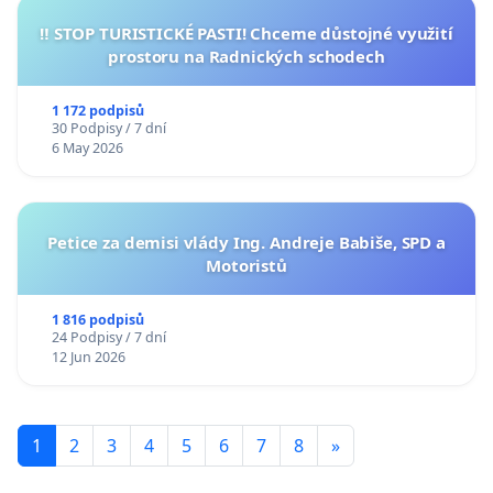
‼️ STOP TURISTICKÉ PASTI! Chceme důstojné využití
prostoru na Radnických schodech
1 172 podpisů
30 Podpisy / 7 dní
6 May 2026
Petice za demisi vlády Ing. Andreje Babiše, SPD a
Motoristů
1 816 podpisů
24 Podpisy / 7 dní
12 Jun 2026
1
2
3
4
5
6
7
8
»