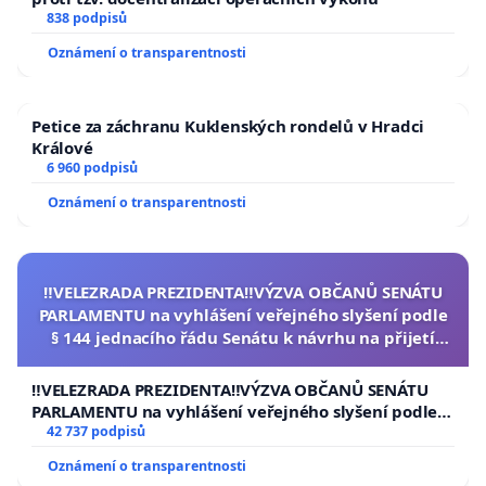
838 podpisů
Oznámení o transparentnosti
Petice za záchranu Kuklenských rondelů v Hradci
Králové
6 960 podpisů
Oznámení o transparentnosti
‼️VELEZRADA PREZIDENTA‼️VÝZVA OBČANŮ SENÁTU
PARLAMENTU na vyhlášení veřejného slyšení podle
§ 144 jednacího řádu Senátu k návrhu na přijetí
usnesení k podání ústavní žaloby na prezidenta
republiky
‼️VELEZRADA PREZIDENTA‼️VÝZVA OBČANŮ SENÁTU
PARLAMENTU na vyhlášení veřejného slyšení podle §
144 jednacího řádu Senátu k návrhu na přijetí
42 737 podpisů
usnesení k podání ústavní žaloby na prezidenta
Oznámení o transparentnosti
republiky