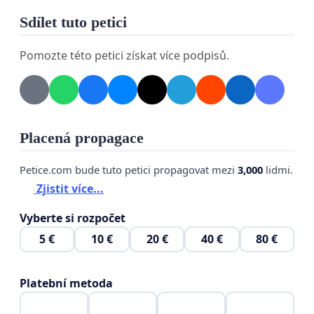
Sdílet tuto petici
Otevřená debata o rozsahu, efektivitě a
hospodaření veřejnoprávních médií je v
Pomozte této petici získat více podpisů.
demokratické společnosti legitimní.
Diskuse
o změně financování není útokem na svobodu
médií, ale snahou o jejich dlouhodobou
udržitelnost a důvěryhodnost.
Placená propagace
Podporujeme proto kroky vlády směřující k:
Petice.com bude tuto petici propagovat mezi
3,000
lidmi.
modernizaci systému financování
Zjistit více...
veřejnoprávních médií
Vyberte si rozpočet
větší transparentnosti jejich hospodaření
5 €
10 €
20 €
40 €
80 €
spravedlivému modelu odpovídajícímu 21.
století
Platební metoda
dlouhodobé stabilitě médií veřejné služby