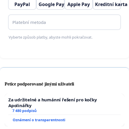
PayPal
Google Pay
Apple Pay
Kreditní karta
Naším cílem není oslabit média veřejné služby, ale
nastavit jejich fungování tak, aby bylo
Platební metoda
ekonomicky odpovědné, transparentní a
odpovídalo současné realitě.
Vyberte způsob platby, abyste mohli pokračovat.
Petice podporované jinými uživateli
Za udržitelné a humánní řešení pro kočky
Apolinářky
7 480 podpisů
Oznámení o transparentnosti