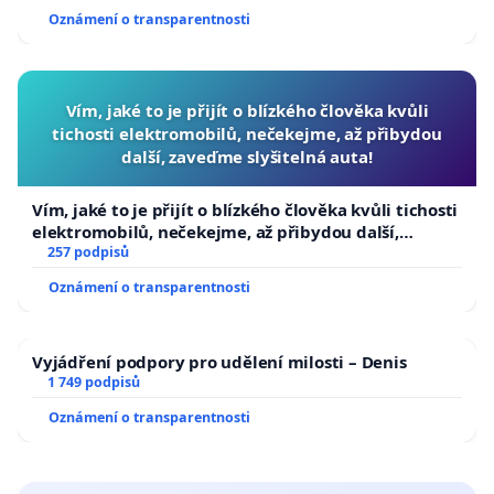
Oznámení o transparentnosti
Vím, jaké to je přijít o blízkého člověka kvůli
tichosti elektromobilů, nečekejme, až přibydou
další, zaveďme slyšitelná auta!
Vím, jaké to je přijít o blízkého člověka kvůli tichosti
elektromobilů, nečekejme, až přibydou další,
zaveďme slyšitelná auta!
257 podpisů
Oznámení o transparentnosti
Vyjádření podpory pro udělení milosti – Denis
1 749 podpisů
Oznámení o transparentnosti