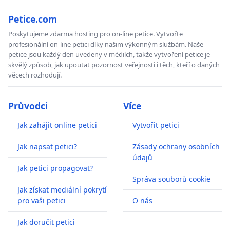
Petice.com
Poskytujeme zdarma hosting pro on-line petice. Vytvořte
profesionální on-line petici díky našim výkonným službám. Naše
petice jsou každý den uvedeny v médiích, takže vytvoření petice je
skvělý způsob, jak upoutat pozornost veřejnosti i těch, kteří o daných
věcech rozhodují.
Průvodci
Více
Jak zahájit online petici
Vytvořit petici
Jak napsat petici?
Zásady ochrany osobních
údajů
Jak petici propagovat?
Správa souborů cookie
Jak získat mediální pokrytí
pro vaši petici
O nás
Jak doručit petici