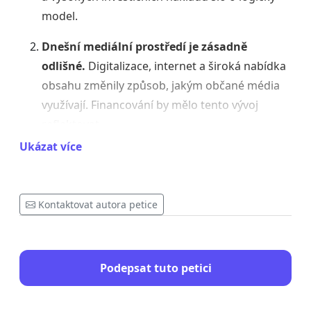
model.
Dnešní mediální prostředí je zásadně
odlišné.
Digitalizace, internet a široká nabídka
obsahu změnily způsob, jakým občané média
využívají. Financování by mělo tento vývoj
reflektovat.
Ukázat více
Koncesionářské poplatky dnes představují
fakticky povinnou platbu
, která dopadá na
domácnosti bez ohledu na skutečné využívání
Kontaktovat autora petice
služeb veřejnoprávních médií.
Financování ze státního rozpočtu může být
transparentnější a spravedlivější
, pokud
Podepsat tuto petici
bude jasně zákonem vymezeno, pravidelně
kontrolováno a veřejně přehledné.