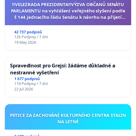
‼️VELEZRADA PREZIDENTA‼️VÝZVA OBČANŮ SENÁTU
PARLAMENTU na vyhlášení veřejného slyšení podle
§ 144 jednacího řádu Senátu k návrhu na přijetí
usnesení k podání ústavní žaloby na prezidenta
republiky
42 737 podpisů
126 Podpisy / 7 dní
19 May 2026
Spravedlnost pro Grejsí: žádáme důkladné a
nestranné vyšetření
1 677 podpisů
119 Podpisy / 7 dní
22 Jul 2026
PETICE ZA ZACHOVÁNÍ KULTURNÍHO CENTRA STALIN
NA LETNÉ