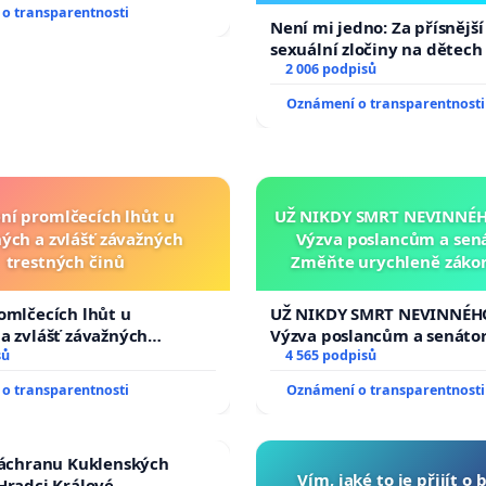
o transparentnosti
Není mi jedno: Za přísnější
sexuální zločiny na dětech
2 006 podpisů
Oznámení o transparentnosti
ní promlčecích lhůt u
UŽ NIKDY SMRT NEVINNÉHO
ých a zvlášť závažných
Výzva poslancům a sen
trestných činů
Změňte urychleně zákon
tragédie malé Viktorky 
opakovat!
omlčecích lhůt u
UŽ NIKDY SMRT NEVINNÉHO
a zvlášť závažných
Výzva poslancům a senáto
činů
sů
Změňte urychleně zákon, a
4 565 podpisů
tragédie malé Viktorky už
o transparentnosti
Oznámení o transparentnosti
opakovat!
záchranu Kuklenských
Vím, jaké to je přijít o 
Hradci Králové