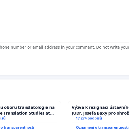
 phone number or email address in your comment. Do not write you
u oboru translatologie na
Výzva k rezignaci ústavní
ve Translation Studies at
JUDr. Josefa Baxy pro ohro
 of Arts, Charles
isů
ve spravedlivý proces
17 274 podpisů
o transparentnosti
Oznámení o transparentnosti