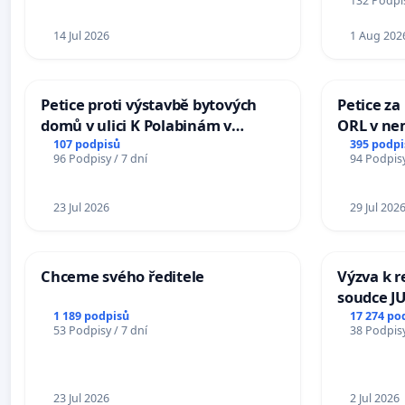
132 Podpis
14 Jul 2026
1 Aug 202
Petice proti výstavbě bytových
Petice za
domů v ulici K Polabinám v
ORL v nem
Pardubicích
Hradec
107 podpisů
395 podpi
96 Podpisy / 7 dní
94 Podpisy
23 Jul 2026
29 Jul 202
Chceme svého ředitele
Výzva k r
soudce JU
ohrožení 
1 189 podpisů
17 274 po
53 Podpisy / 7 dní
38 Podpisy
proces
23 Jul 2026
2 Jul 2026