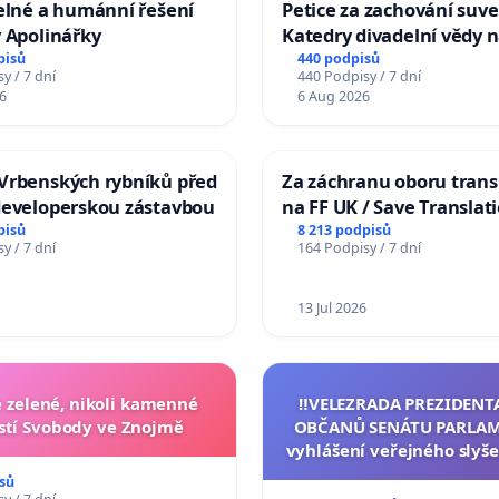
elné a humánní řešení
Petice za zachování suve
 Apolinářky
Katedry divadelní vědy n
pisů
440 podpisů
y / 7 dní
440 Podpisy / 7 dní
6
6 Aug 2026
Vrbenských rybníků před
Za záchranu oboru trans
developerskou zástavbou
na FF UK / Save Translat
Studies at the Faculty of 
pisů
8 213 podpisů
y / 7 dní
164 Podpisy / 7 dní
Charles University
13 Jul 2026
zelené, nikoli kamenné
‼️VELEZRADA PREZIDENT
tí Svobody ve Znojmě
OBČANŮ SENÁTU PARLAM
vyhlášení veřejného slyše
144 jednacího řádu Senát
sů
na přijetí usnesení k podá