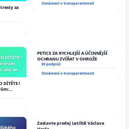
Oznámení o transparentnosti
 tresty za
PETICE ZA RYCHLEJŠÍ A ÚČINNĚJŠÍ
 DÍTĚTE !
OCHRANU ZVÍŘAT V OHROŽE
átorům:
30 podpisů
, aby se
Oznámení o transparentnosti
už nemohla
 DÍTĚTE !
rům:
by se
 nemohla
Zastavte prodej Letiště Václava
blízkého
Havla