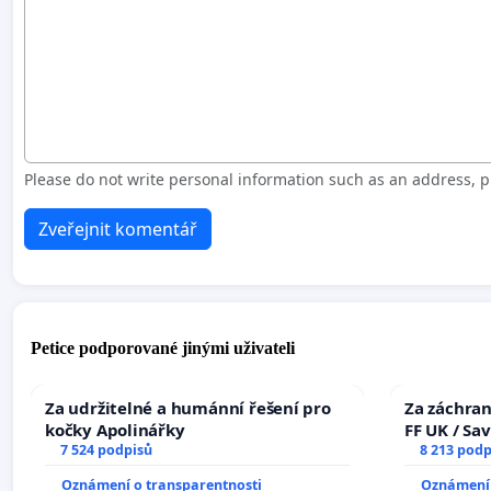
Please do not write personal information such as an address,
Zveřejnit komentář
Petice podporované jinými uživateli
Za udržitelné a humánní řešení pro
Za záchran
kočky Apolinářky
FF UK / Sa
7 524 podpisů
the Faculty
8 213 podp
University
Oznámení o transparentnosti
Oznámení 