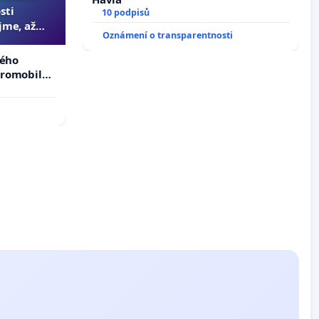
sti
10 podpisů
jme, až
Oznámení o transparentnosti
slyšitelná
kého
tromobilů,
ší,