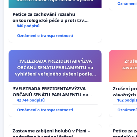
Oznámení 
Petice za zachování rozsahu
onkourologické péče a proti tzv.
docentralizaci operačních výkonů
840 podpisů
Oznámení o transparentnosti
‼️VELEZRADA PREZIDENTA‼️VÝZVA
Zruše
OBČANŮ SENÁTU PARLAMENTU na
závažn
vyhlášení veřejného slyšení podle §
144 jednacího řádu Senátu k návrhu
na přijetí usnesení k podání ústavní
‼️VELEZRADA PREZIDENTA‼️VÝZVA
Zrušení pr
žaloby na prezidenta republiky
OBČANŮ SENÁTU PARLAMENTU na
závažných 
vyhlášení veřejného slyšení podle §
42 744 podpisů
trestných 
162 podpi
144 jednacího řádu Senátu k návrhu
Oznámení o transparentnosti
Oznámení 
na přijetí usnesení k podání ústavní
žaloby na prezidenta republiky
Zastavme zabíjení holubů v Plzni –
Petice za 
podpořme humánní řešení
rondelů v 