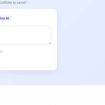
 Uděláte to samé?
ěno AI
ci.