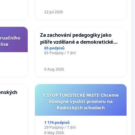
epubliky
22 Jul 2026
Za zachování pedagogiky jako
truačního
pilíře vzdělané a demokratické
lice
společnosti
65 podpisů
65 Podpisy / 7 dní
6 Aug 2026
enských
‼️ STOP TURISTICKÉ PASTI! Chceme
důstojné využití prostoru na
Radnických schodech
1 174 podpisů
29 Podpisy / 7 dní
6 May 2026