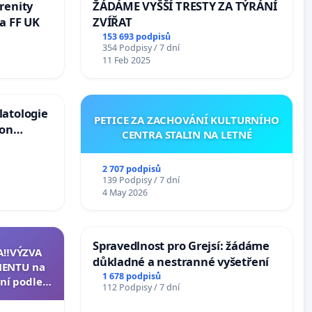
renity
ŽÁDÁME VYŠŠÍ TRESTY ZA TÝRÁNÍ
a FF UK
ZVÍŘAT
153 693 podpisů
354 Podpisy / 7 dní
11 Feb 2025
latologie
PETICE ZA ZACHOVÁNÍ KULTURNÍHO
ion
CENTRA STALIN NA LETNÉ
Arts,
2 707 podpisů
139 Podpisy / 7 dní
4 May 2026
Spravedlnost pro Grejsí: žádáme
A‼️VÝZVA
důkladné a nestranné vyšetření
ENTU na
1 678 podpisů
ní podle §
112 Podpisy / 7 dní
u k návrhu
ní ústavní