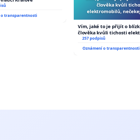
člověka kvůli ticho
isů
elektromobilů, nečeke
o transparentnosti
přibydou další, zaveďme 
auta!
Vím, jaké to je přijít o blíz
člověka kvůli tichosti elek
nečekejme, až přibydou dal
257 podpisů
zaveďme slyšitelná auta!
Oznámení o transparentnosti