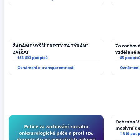
ŽÁDÁME VYŠŠÍ TRESTY ZA TÝRÁNÍ
Za zachová
ZVÍŘAT
vzdělané a
153 693 podpisů
65 podpis
Oznámení o transparentnosti
Oznámení 
Ochrana V
Petice za zachování rozsahu
masivní d
onkourologické péče a proti tzv.
1 319 podp
docentralizaci operačních výkonů