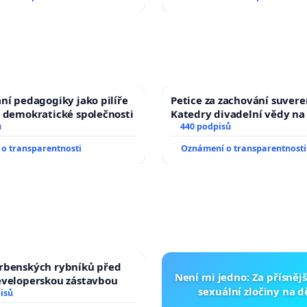
ní pedagogiky jako pilíře
Petice za zachování suvere
 demokratické společnosti
Katedry divadelní vědy na
ů
440 podpisů
o transparentnosti
Oznámení o transparentnosti
rbenských rybníků před
Není mi jedno: Za přísnějš
eveloperskou zástavbou
sexuální zločiny na 
isů