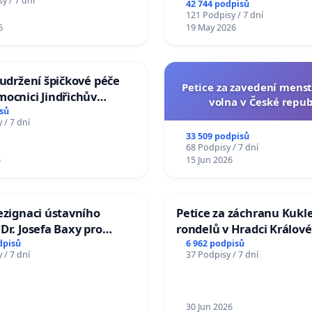
y / 7 dní
42 744 podpisů
žaloby na prezidenta r
121 Podpisy / 7 dní
6
19 May 2026
 udržení špičkové péče
Petice za zavedení mens
ocnici Jindřichův
volna v České repub
sů
 / 7 dní
33 509 podpisů
68 Podpisy / 7 dní
6
15 Jun 2026
ezignaci ústavního
Petice za záchranu Kukl
Dr. Josefa Baxy pro
rondelů v Hradci Králové
důvěry ve spravedlivý
dpisů
6 962 podpisů
 / 7 dní
37 Podpisy / 7 dní
30 Jun 2026