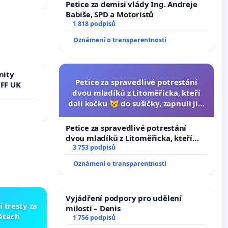
Petice za demisi vlády Ing. Andreje
Babiše, SPD a Motoristů
1 818 podpisů
Oznámení o transparentnosti
nity
Petice za spravedlivé potrestání
 FF UK
dvou mladíků z Litoměřicka, kteří
dali kočku 😿 do sušičky, zapnuli ji a
umírání zvířete natočili.
Petice za spravedlivé potrestání
dvou mladíků z Litoměřicka, kteří
dali kočku 😿 do sušičky, zapnuli ji a
3 753 podpisů
umírání zvířete natočili.
Oznámení o transparentnosti
Vyjádření podpory pro udělení
í tresty za
milosti – Denis
dětech
1 756 podpisů