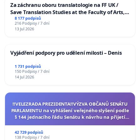
Za záchranu oboru translatologie na FF UK /
Save Translation Studies at the Faculty of Arts,
Charles University
8 177 podpisů
216 Podpisy / 7 dní
13 Jul 2026
Vyjádření podpory pro udělení milosti – Denis
1 731 podpisů
150 Podpisy / 7 dní
14 Jul 2026
‼️VELEZRADA PREZIDENTA‼️VÝZVA OBČANŮ SENÁTU
PARLAMENTU na vyhlášení veřejného slyšení podle
§ 144 jednacího řádu Senátu k návrhu na přijetí
usnesení k podání ústavní žaloby na prezidenta
republiky
42 729 podpisů
138 Podpisy / 7 dní