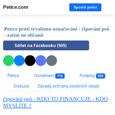
Petice.com
Spustit petici
Petice proti trvalému označování - čipování psů
- zatím ne občanů
Sdílet na Facebooku (505)
Petice
Oznámení
Podpisy
716
950
Diskuze
Zásady ochrany osobních údajů
čipováni psů - KDO TO FINANCUJE - KDO
MYSLÍTE ?