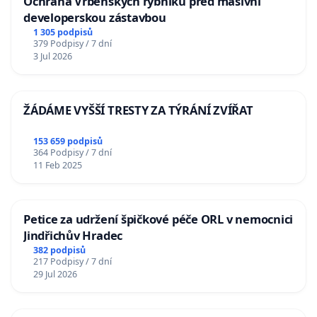
Ochrana Vrbenských rybníků před masivní
developerskou zástavbou
1 305 podpisů
379 Podpisy / 7 dní
3 Jul 2026
ŽÁDÁME VYŠŠÍ TRESTY ZA TÝRÁNÍ ZVÍŘAT
153 659 podpisů
364 Podpisy / 7 dní
11 Feb 2025
Petice za udržení špičkové péče ORL v nemocnici
Jindřichův Hradec
382 podpisů
217 Podpisy / 7 dní
29 Jul 2026