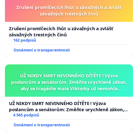
Zrušení promlčecích lhůt u závažných a zvlášť
závažných trestných činů
Zrušení promlčecích lhůt u závažných a zvlášť
závažných trestných činů
162 podpisů
Oznámení o transparentnosti
UŽ NIKDY SMRT NEVINNÉHO DÍTĚTE ! Výzva
poslancům a senátorům: Změňte urychleně zákon,
aby se tragédie malé Viktorky už nemohla
opakovat!
UŽ NIKDY SMRT NEVINNÉHO DÍTĚTE ! Výzva
poslancům a senátorům: Změňte urychleně zákon,
aby se tragédie malé Viktorky už nemohla opakovat!
4 565 podpisů
Oznámení o transparentnosti