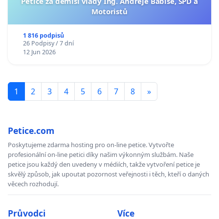
Petice za demisi vlády Ing. Andreje Babiše, SPD a
Motoristů
1 816 podpisů
26 Podpisy / 7 dní
12 Jun 2026
1
2
3
4
5
6
7
8
»
Petice.com
Poskytujeme zdarma hosting pro on-line petice. Vytvořte
profesionální on-line petici díky našim výkonným službám. Naše
petice jsou každý den uvedeny v médiích, takže vytvoření petice je
skvělý způsob, jak upoutat pozornost veřejnosti i těch, kteří o daných
věcech rozhodují.
Průvodci
Více