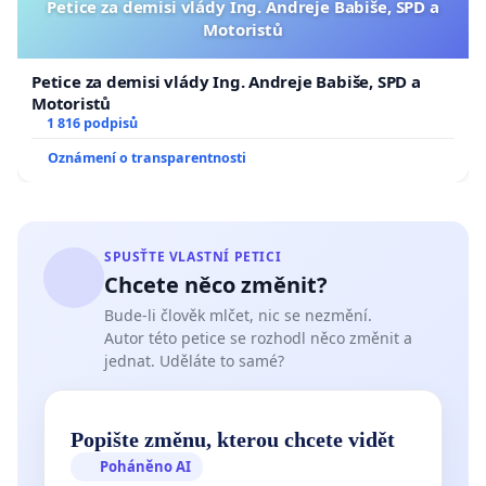
Petice za demisi vlády Ing. Andreje Babiše, SPD a
Motoristů
Petice za demisi vlády Ing. Andreje Babiše, SPD a
Motoristů
1 816 podpisů
Oznámení o transparentnosti
SPUSŤTE VLASTNÍ PETICI
Chcete něco změnit?
Bude-li člověk mlčet, nic se nezmění.
Autor této petice se rozhodl něco změnit a
jednat. Uděláte to samé?
Popište změnu, kterou chcete vidět
Poháněno AI