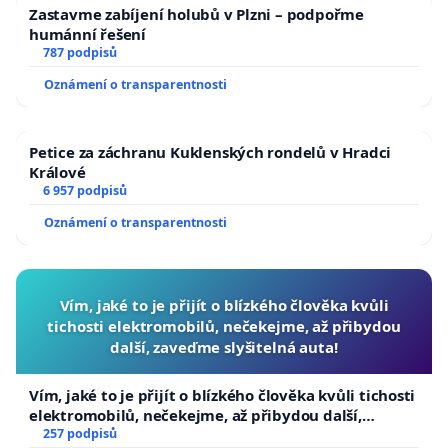
Zastavme zabíjení holubů v Plzni – podpořme
humánní řešení
787 podpisů
Oznámení o transparentnosti
Petice za záchranu Kuklenských rondelů v Hradci
Králové
6 957 podpisů
Oznámení o transparentnosti
Vím, jaké to je přijít o blízkého člověka kvůli
tichosti elektromobilů, nečekejme, až přibydou
další, zaveďme slyšitelná auta!
Vím, jaké to je přijít o blízkého člověka kvůli tichosti
elektromobilů, nečekejme, až přibydou další,
zaveďme slyšitelná auta!
257 podpisů