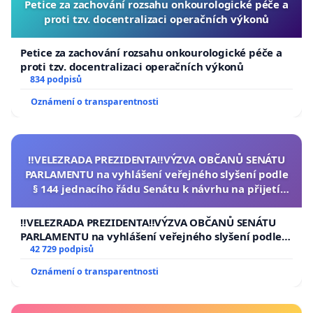
Petice za zachování rozsahu onkourologické péče a
proti tzv. docentralizaci operačních výkonů
Petice za zachování rozsahu onkourologické péče a
proti tzv. docentralizaci operačních výkonů
834 podpisů
Oznámení o transparentnosti
‼️VELEZRADA PREZIDENTA‼️VÝZVA OBČANŮ SENÁTU
PARLAMENTU na vyhlášení veřejného slyšení podle
§ 144 jednacího řádu Senátu k návrhu na přijetí
usnesení k podání ústavní žaloby na prezidenta
republiky
‼️VELEZRADA PREZIDENTA‼️VÝZVA OBČANŮ SENÁTU
PARLAMENTU na vyhlášení veřejného slyšení podle §
144 jednacího řádu Senátu k návrhu na přijetí
42 729 podpisů
usnesení k podání ústavní žaloby na prezidenta
Oznámení o transparentnosti
republiky