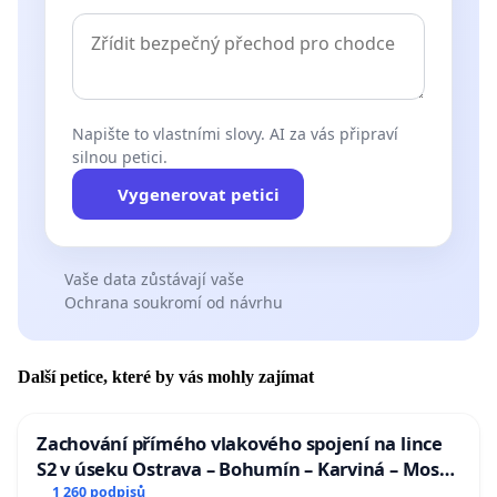
Napište to vlastními slovy. AI za vás připraví
silnou petici.
Vygenerovat petici
Vaše data zůstávají vaše
Ochrana soukromí od návrhu
Další petice, které by vás mohly zajímat
Zachování přímého vlakového spojení na lince
S2 v úseku Ostrava – Bohumín – Karviná – Mosty
u Jablunkova
1 260 podpisů