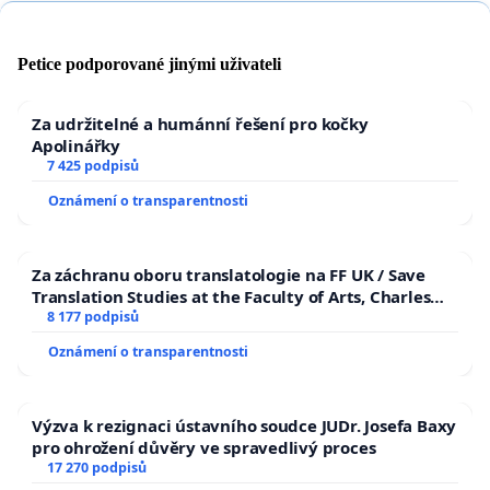
Petice podporované jinými uživateli
Za udržitelné a humánní řešení pro kočky
Apolinářky
7 425 podpisů
Oznámení o transparentnosti
Za záchranu oboru translatologie na FF UK / Save
Translation Studies at the Faculty of Arts, Charles
University
8 177 podpisů
Oznámení o transparentnosti
Výzva k rezignaci ústavního soudce JUDr. Josefa Baxy
pro ohrožení důvěry ve spravedlivý proces
17 270 podpisů