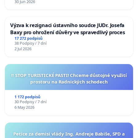
30 Jun 2026
Výzva k rezignaci ústavního soudce JUDr. Josefa
Baxy pro ohrožení důvěry ve spravedlivý proces
17 272 podpisů
38 Podpisy / 7 dní
2 Jul 2026
‼️ STOP TURISTICKÉ PASTI! Chceme důstojné využití
prostoru na Radnických schodech
1 172 podpisů
30 Podpisy / 7 dní
6 May 2026
Petice za demisi vlády Ing. Andreje Babiše, SPD a