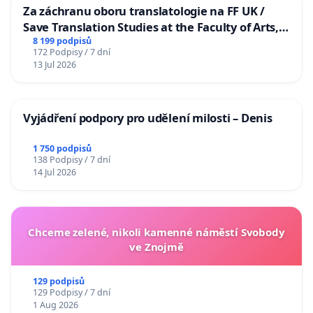
Za záchranu oboru translatologie na FF UK /
Save Translation Studies at the Faculty of Arts,
Charles University
8 199 podpisů
172 Podpisy / 7 dní
13 Jul 2026
Vyjádření podpory pro udělení milosti – Denis
1 750 podpisů
138 Podpisy / 7 dní
14 Jul 2026
Chceme zelené, nikoli kamenné náměstí Svobody
ve Znojmě
129 podpisů
129 Podpisy / 7 dní
1 Aug 2026