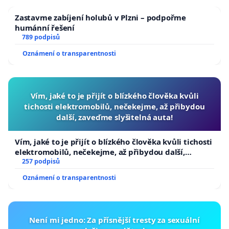
Zastavme zabíjení holubů v Plzni – podpořme
humánní řešení
789 podpisů
Oznámení o transparentnosti
Vím, jaké to je přijít o blízkého člověka kvůli
tichosti elektromobilů, nečekejme, až přibydou
další, zaveďme slyšitelná auta!
Vím, jaké to je přijít o blízkého člověka kvůli tichosti
elektromobilů, nečekejme, až přibydou další,
zaveďme slyšitelná auta!
257 podpisů
Oznámení o transparentnosti
Není mi jedno: Za přísnější tresty za sexuální