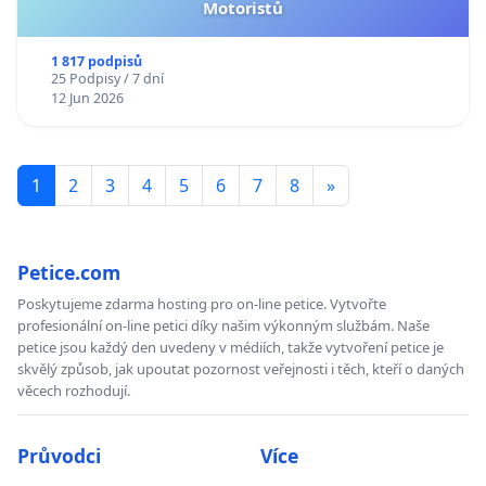
Motoristů
1 817 podpisů
25 Podpisy / 7 dní
12 Jun 2026
1
2
3
4
5
6
7
8
»
Petice.com
Poskytujeme zdarma hosting pro on-line petice. Vytvořte
profesionální on-line petici díky našim výkonným službám. Naše
petice jsou každý den uvedeny v médiích, takže vytvoření petice je
skvělý způsob, jak upoutat pozornost veřejnosti i těch, kteří o daných
věcech rozhodují.
Průvodci
Více