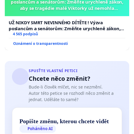
poslancům a senátorům: Změňte urychleně zákon,
aby se tragédie malé Viktorky už nemohla
opakovat!
UŽ NIKDY SMRT NEVINNÉHO DÍTĚTE ! Výzva
poslancům a senátorům: Změňte urychleně zákon,
aby se tragédie malé Viktorky už nemohla opakovat!
4 565 podpisů
Oznámení o transparentnosti
SPUSŤTE VLASTNÍ PETICI
Chcete něco změnit?
Bude-li člověk mlčet, nic se nezmění.
Autor této petice se rozhodl něco změnit a
jednat. Uděláte to samé?
Popište změnu, kterou chcete vidět
Poháněno AI