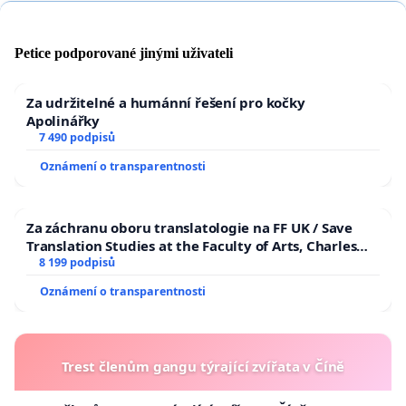
Petice podporované jinými uživateli
Za udržitelné a humánní řešení pro kočky
Apolinářky
7 490 podpisů
Oznámení o transparentnosti
Za záchranu oboru translatologie na FF UK / Save
Translation Studies at the Faculty of Arts, Charles
University
8 199 podpisů
Oznámení o transparentnosti
Trest členům gangu týrající zvířata v Číně