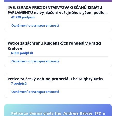
usnesení k podání ústavní žaloby na prezidenta
republiky
‼️VELEZRADA PREZIDENTA‼️VÝZVA OBČANŮ SENÁTU
PARLAMENTU na vyhlášení veřejného slyšení podle §
144 jednacího řádu Senátu k návrhu na přijetí
42 739 podpisů
usnesení k podání ústavní žaloby na prezidenta
Oznámení o transparentnosti
republiky
Petice za záchranu Kuklenských rondelů v Hradci
Králové
6 960 podpisů
Oznámení o transparentnosti
Petice za český dabing pro seriál The Mighty Nein
7 podpisů
Oznámení o transparentnosti
Petice za demisi vlády Ing. Andreje Babiše, SPD a