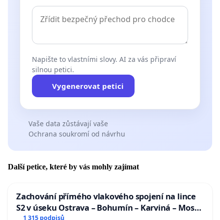
Napište to vlastními slovy. AI za vás připraví
silnou petici.
Vygenerovat petici
Vaše data zůstávají vaše
Ochrana soukromí od návrhu
Další petice, které by vás mohly zajímat
Zachování přímého vlakového spojení na lince
S2 v úseku Ostrava – Bohumín – Karviná – Mosty
u Jablunkova
1 315 podpisů