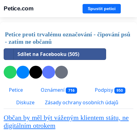
Petice.com
Spustit petici
Petice proti trvalému označování - čipování psů
- zatím ne občanů
Sdílet na Facebooku (505)
Petice
Oznámení
Podpisy
716
950
Diskuze
Zásady ochrany osobních údajů
Občan by měl být váženým klientem státu, ne
digitálním otrokem