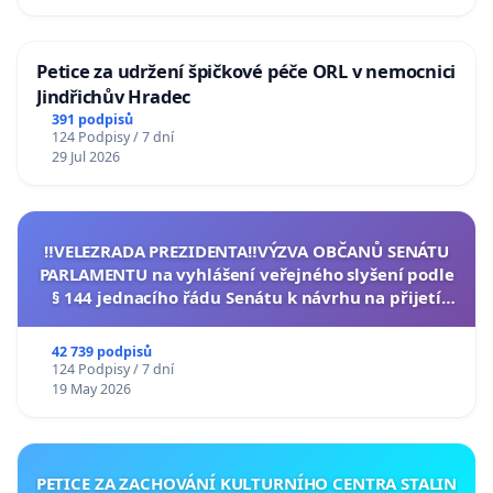
Petice za udržení špičkové péče ORL v nemocnici
Jindřichův Hradec
391 podpisů
124 Podpisy / 7 dní
29 Jul 2026
‼️VELEZRADA PREZIDENTA‼️VÝZVA OBČANŮ SENÁTU
PARLAMENTU na vyhlášení veřejného slyšení podle
§ 144 jednacího řádu Senátu k návrhu na přijetí
usnesení k podání ústavní žaloby na prezidenta
republiky
42 739 podpisů
124 Podpisy / 7 dní
19 May 2026
PETICE ZA ZACHOVÁNÍ KULTURNÍHO CENTRA STALIN