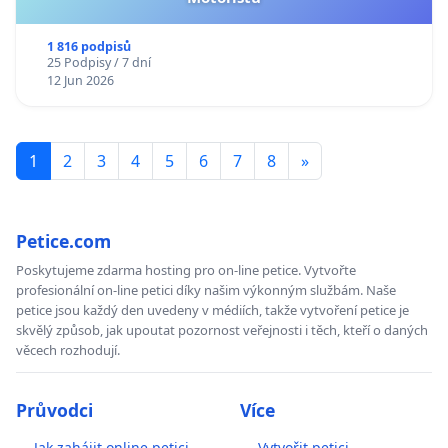
1 816 podpisů
25 Podpisy / 7 dní
12 Jun 2026
1
2
3
4
5
6
7
8
»
Petice.com
Poskytujeme zdarma hosting pro on-line petice. Vytvořte
profesionální on-line petici díky našim výkonným službám. Naše
petice jsou každý den uvedeny v médiích, takže vytvoření petice je
skvělý způsob, jak upoutat pozornost veřejnosti i těch, kteří o daných
věcech rozhodují.
Průvodci
Více
Jak zahájit online petici
Vytvořit petici