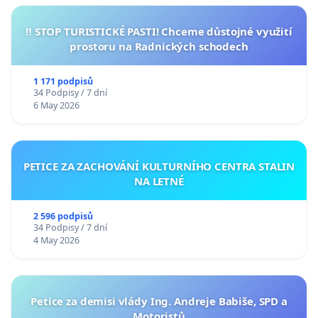
‼️ STOP TURISTICKÉ PASTI! Chceme důstojné využití
prostoru na Radnických schodech
1 171 podpisů
34 Podpisy / 7 dní
6 May 2026
PETICE ZA ZACHOVÁNÍ KULTURNÍHO CENTRA STALIN
NA LETNÉ
2 596 podpisů
34 Podpisy / 7 dní
4 May 2026
Petice za demisi vlády Ing. Andreje Babiše, SPD a
Motoristů