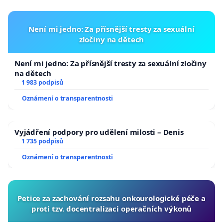
Není mi jedno: Za přísnější tresty za sexuální
zločiny na dětech
Není mi jedno: Za přísnější tresty za sexuální zločiny
na dětech
1 983 podpisů
Oznámení o transparentnosti
Vyjádření podpory pro udělení milosti – Denis
1 735 podpisů
Oznámení o transparentnosti
Petice za zachování rozsahu onkourologické péče a
proti tzv. docentralizaci operačních výkonů