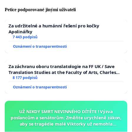
Petice podporované jinými uživateli
Za udržitelné a humánní řešení pro kočky
Apolinářky
7 443 podpisů
Oznámení o transparentnosti
Za záchranu oboru translatologie na FF UK / Save
Translation Studies at the Faculty of Arts, Charles
University
8 177 podpisů
Oznámení o transparentnosti
UŽ NIKDY SMRT NEVINNÉHO DÍTĚTE ! Výzva
poslancům a senátorům: Změňte urychleně zákon,
aby se tragédie malé Viktorky už nemohla
opakovat!