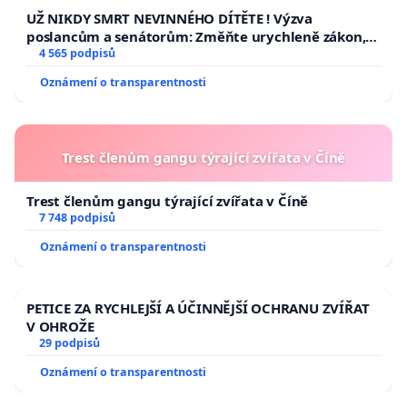
UŽ NIKDY SMRT NEVINNÉHO DÍTĚTE ! Výzva
poslancům a senátorům: Změňte urychleně zákon,
aby se tragédie malé Viktorky už nemohla opakovat!
4 565 podpisů
Oznámení o transparentnosti
Trest členům gangu týrající zvířata v Číně
Trest členům gangu týrající zvířata v Číně
7 748 podpisů
Oznámení o transparentnosti
PETICE ZA RYCHLEJŠÍ A ÚČINNĚJŠÍ OCHRANU ZVÍŘAT
V OHROŽE
29 podpisů
Oznámení o transparentnosti