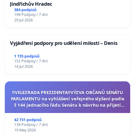
Jindřichův Hradec
384 podpisů
199 Podpisy / 7 dní
29 Jul 2026
Vyjádření podpory pro udělení milosti – Denis
1 735 podpisů
152 Podpisy / 7 dní
14 Jul 2026
‼️VELEZRADA PREZIDENTA‼️VÝZVA OBČANŮ SENÁTU
PARLAMENTU na vyhlášení veřejného slyšení podle
§ 144 jednacího řádu Senátu k návrhu na přijetí
usnesení k podání ústavní žaloby na prezidenta
republiky
42 731 podpisů
139 Podpisy / 7 dní
19 May 2026