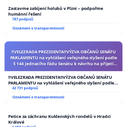
Zastavme zabíjení holubů v Plzni – podpořme
humánní řešení
787 podpisů
Oznámení o transparentnosti
‼️VELEZRADA PREZIDENTA‼️VÝZVA OBČANŮ SENÁTU
PARLAMENTU na vyhlášení veřejného slyšení podle
§ 144 jednacího řádu Senátu k návrhu na přijetí
usnesení k podání ústavní žaloby na prezidenta
republiky
‼️VELEZRADA PREZIDENTA‼️VÝZVA OBČANŮ SENÁTU
PARLAMENTU na vyhlášení veřejného slyšení podle §
144 jednacího řádu Senátu k návrhu na přijetí
42 731 podpisů
usnesení k podání ústavní žaloby na prezidenta
Oznámení o transparentnosti
republiky
Petice za záchranu Kuklenských rondelů v Hradci
Králové