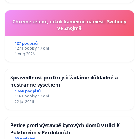
Chceme zelené, nikoli kamenné náměstí Svobody
ve Znojmě
127 podpisů
127 Podpisy / 7 dní
1 Aug 2026
Spravedlnost pro Grejsí: žádáme důkladné a
nestranné vyšetření
1 668 podpisů
116 Podpisy / 7 dní
22 Jul 2026
Petice proti výstavbě bytových domů v ulici K
Polabinám v Pardubicích
99 podpisů