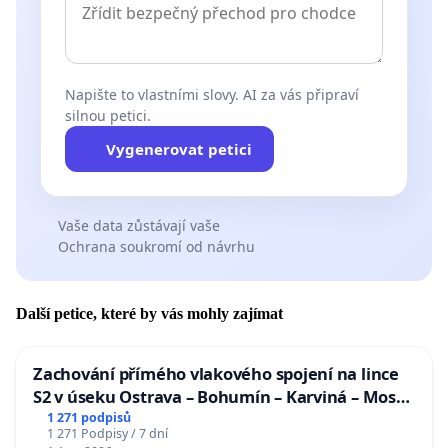
Napište to vlastními slovy. AI za vás připraví
silnou petici.
Vygenerovat petici
Vaše data zůstávají vaše
Ochrana soukromí od návrhu
Další petice, které by vás mohly zajímat
Zachování přímého vlakového spojení na lince
S2 v úseku Ostrava – Bohumín – Karviná – Mosty
u Jablunkova
1 271 podpisů
1 271 Podpisy / 7 dní