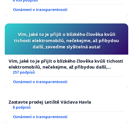
6 959 podpisů
Oznámení o transparentnosti
Vím, jaké to je přijít o blízkého člověka kvůli
tichosti elektromobilů, nečekejme, až přibydou
další, zaveďme slyšitelná auta!
Vím, jaké to je přijít o blízkého člověka kvůli tichosti
elektromobilů, nečekejme, až přibydou další,
zaveďme slyšitelná auta!
257 podpisů
Oznámení o transparentnosti
Zastavte prodej Letiště Václava Havla
8 podpisů
Oznámení o transparentnosti