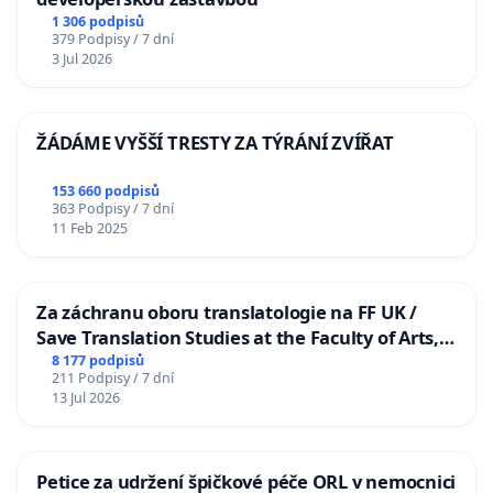
1 306 podpisů
379 Podpisy / 7 dní
3 Jul 2026
ŽÁDÁME VYŠŠÍ TRESTY ZA TÝRÁNÍ ZVÍŘAT
153 660 podpisů
363 Podpisy / 7 dní
11 Feb 2025
Za záchranu oboru translatologie na FF UK /
Save Translation Studies at the Faculty of Arts,
Charles University
8 177 podpisů
211 Podpisy / 7 dní
13 Jul 2026
Petice za udržení špičkové péče ORL v nemocnici