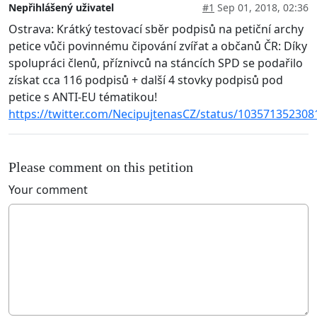
Nepřihlášený uživatel
#1
Sep 01, 2018, 02:36
Ostrava: Krátký testovací sběr podpisů na petiční archy
petice vůči povinnému čipování zvířat a občanů ČR: Díky
spolupráci členů, příznivců na stáncích SPD se podařilo
získat cca 116 podpisů + další 4 stovky podpisů pod
petice s ANTI-EU tématikou!
https://twitter.com/NecipujtenasCZ/status/10357135230
Please comment on this petition
Your comment