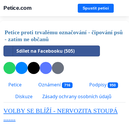
Petice.com
Spustit petici
Petice proti trvalému označování - čipování psů
- zatím ne občanů
Sdílet na Facebooku (505)
Petice
Oznámení
Podpisy
716
950
Diskuze
Zásady ochrany osobních údajů
VOLBY SE BLÍŽÍ - NERVOZITA STOUPÁ
.......