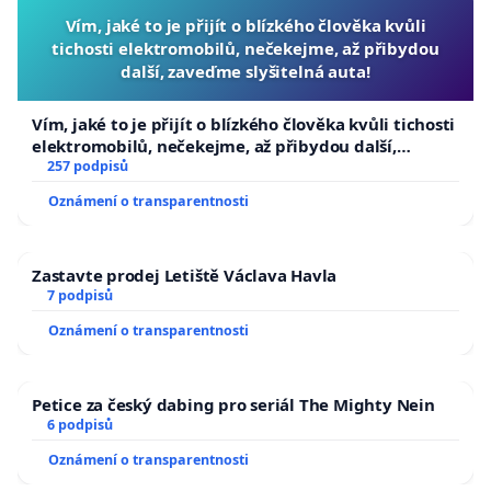
Vím, jaké to je přijít o blízkého člověka kvůli
tichosti elektromobilů, nečekejme, až přibydou
další, zaveďme slyšitelná auta!
Vím, jaké to je přijít o blízkého člověka kvůli tichosti
elektromobilů, nečekejme, až přibydou další,
zaveďme slyšitelná auta!
257 podpisů
Oznámení o transparentnosti
Zastavte prodej Letiště Václava Havla
7 podpisů
Oznámení o transparentnosti
Petice za český dabing pro seriál The Mighty Nein
6 podpisů
Oznámení o transparentnosti