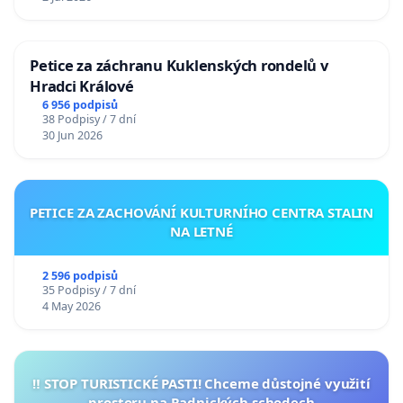
Petice za záchranu Kuklenských rondelů v
Hradci Králové
6 956 podpisů
38 Podpisy / 7 dní
30 Jun 2026
PETICE ZA ZACHOVÁNÍ KULTURNÍHO CENTRA STALIN
NA LETNÉ
2 596 podpisů
35 Podpisy / 7 dní
4 May 2026
‼️ STOP TURISTICKÉ PASTI! Chceme důstojné využití
prostoru na Radnických schodech