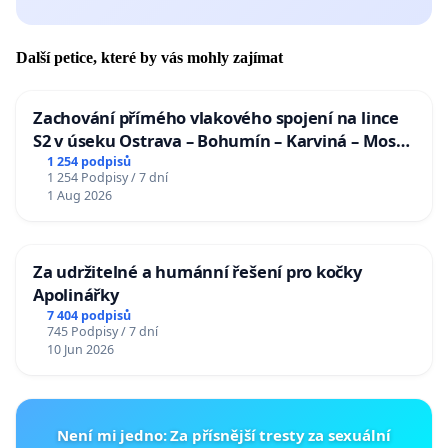
Další petice, které by vás mohly zajímat
Zachování přímého vlakového spojení na lince
S2 v úseku Ostrava – Bohumín – Karviná – Mosty
u Jablunkova
1 254 podpisů
1 254 Podpisy / 7 dní
1 Aug 2026
Za udržitelné a humánní řešení pro kočky
Apolinářky
7 404 podpisů
745 Podpisy / 7 dní
10 Jun 2026
Není mi jedno: Za přísnější tresty za sexuální