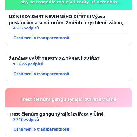
aby se tragédie malé Viktorky už nemohla
opakovat!
UŽ NIKDY SMRT NEVINNÉHO DÍTĚTE ! Výzva
poslancům a senátorům: Změňte urychleně zákon,
aby se tragédie malé Viktorky už nemohla opakovat!
4 565 podpisů
Oznámení o transparentnosti
ŽÁDÁME VYŠŠÍ TRESTY ZA TÝRÁNÍ ZVÍŘAT
153 655 podpisů
Oznámení o transparentnosti
Trest členům gangu týrající zvířata v Číně
Trest členům gangu týrající zvířata v Číně
7 748 podpisů
Oznámení o transparentnosti