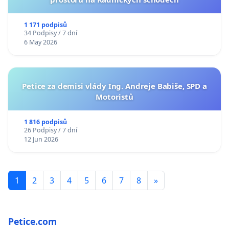
1 171 podpisů
34 Podpisy / 7 dní
6 May 2026
Petice za demisi vlády Ing. Andreje Babiše, SPD a
Motoristů
1 816 podpisů
26 Podpisy / 7 dní
12 Jun 2026
1
2
3
4
5
6
7
8
»
Petice.com