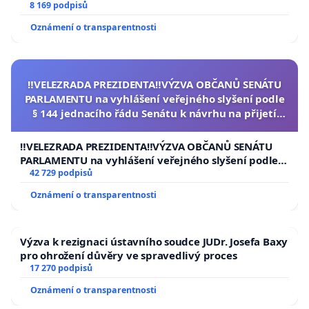
University
8 169 podpisů
Oznámení o transparentnosti
‼️VELEZRADA PREZIDENTA‼️VÝZVA OBČANŮ SENÁTU
PARLAMENTU na vyhlášení veřejného slyšení podle
§ 144 jednacího řádu Senátu k návrhu na přijetí
usnesení k podání ústavní žaloby na prezidenta
republiky
‼️VELEZRADA PREZIDENTA‼️VÝZVA OBČANŮ SENÁTU
PARLAMENTU na vyhlášení veřejného slyšení podle §
144 jednacího řádu Senátu k návrhu na přijetí
42 729 podpisů
usnesení k podání ústavní žaloby na prezidenta
Oznámení o transparentnosti
republiky
Výzva k rezignaci ústavního soudce JUDr. Josefa Baxy
pro ohrožení důvěry ve spravedlivý proces
17 270 podpisů
Oznámení o transparentnosti