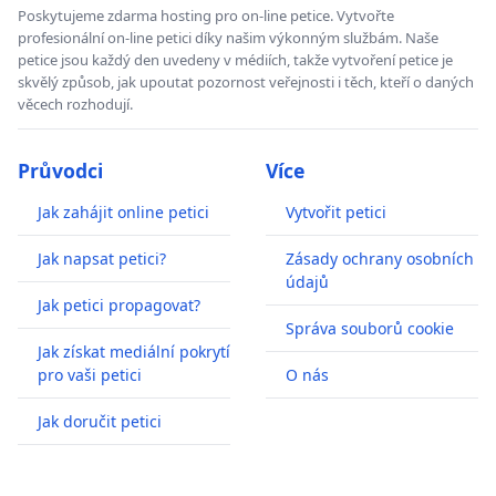
Poskytujeme zdarma hosting pro on-line petice. Vytvořte
profesionální on-line petici díky našim výkonným službám. Naše
petice jsou každý den uvedeny v médiích, takže vytvoření petice je
skvělý způsob, jak upoutat pozornost veřejnosti i těch, kteří o daných
věcech rozhodují.
Průvodci
Více
Jak zahájit online petici
Vytvořit petici
Jak napsat petici?
Zásady ochrany osobních
údajů
Jak petici propagovat?
Správa souborů cookie
Jak získat mediální pokrytí
pro vaši petici
O nás
Jak doručit petici