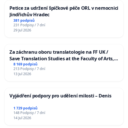
Petice za udržení špičkové péče ORL v nemocnici
Jindřichův Hradec
381 podpisů
231 Podpisy / 7 dní
29 Jul 2026
Za záchranu oboru translatologie na FF UK /
Save Translation Studies at the Faculty of Arts,
Charles University
8 169 podpisů
213 Podpisy / 7 dní
13 Jul 2026
Vyjádření podpory pro udělení milosti – Denis
1 729 podpisů
148 Podpisy / 7 dní
14 Jul 2026