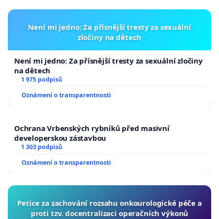
Není mi jedno: Za přísnější tresty za sexuální
zločiny na dětech
Není mi jedno: Za přísnější tresty za sexuální zločiny
na dětech
1 975 podpisů
Oznámení o transparentnosti
Ochrana Vrbenských rybníků před masivní
developerskou zástavbou
1 303 podpisů
Oznámení o transparentnosti
Petice za zachování rozsahu onkourologické péče a
proti tzv. docentralizaci operačních výkonů