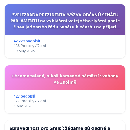
‼️VELEZRADA PREZIDENTA‼️VÝZVA OBČANŮ SENÁTU
PARLAMENTU na vyhlášení veřejného slyšení podle
§ 144 jednacího řádu Senátu k návrhu na přijetí
usnesení k podání ústavní žaloby na prezidenta
republiky
42 729 podpisů
138 Podpisy / 7 dní
19 May 2026
Chceme zelené, nikoli kamenné náměstí Svobody
ve Znojmě
127 podpisů
127 Podpisy / 7 dní
1 Aug 2026
Spravedlnost pro Grejsí: žádáme důkladné a