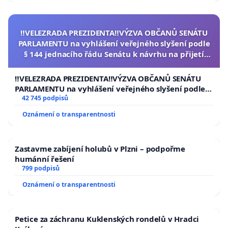
‼️VELEZRADA PREZIDENTA‼️VÝZVA OBČANŮ SENÁTU
PARLAMENTU na vyhlášení veřejného slyšení podle
§ 144 jednacího řádu Senátu k návrhu na přijetí
usnesení k podání ústavní žaloby na prezidenta
republiky
‼️VELEZRADA PREZIDENTA‼️VÝZVA OBČANŮ SENÁTU
PARLAMENTU na vyhlášení veřejného slyšení podle §
144 jednacího řádu Senátu k návrhu na přijetí
42 745 podpisů
usnesení k podání ústavní žaloby na prezidenta
Oznámení o transparentnosti
republiky
Zastavme zabíjení holubů v Plzni – podpořme
humánní řešení
799 podpisů
Oznámení o transparentnosti
Petice za záchranu Kuklenských rondelů v Hradci