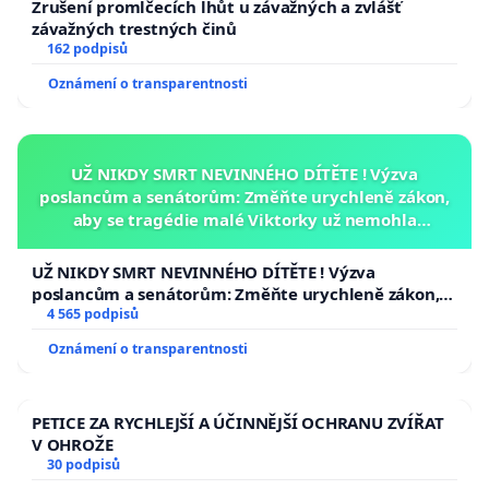
Zrušení promlčecích lhůt u závažných a zvlášť
závažných trestných činů
162 podpisů
Oznámení o transparentnosti
UŽ NIKDY SMRT NEVINNÉHO DÍTĚTE ! Výzva
poslancům a senátorům: Změňte urychleně zákon,
aby se tragédie malé Viktorky už nemohla
opakovat!
UŽ NIKDY SMRT NEVINNÉHO DÍTĚTE ! Výzva
poslancům a senátorům: Změňte urychleně zákon,
aby se tragédie malé Viktorky už nemohla opakovat!
4 565 podpisů
Oznámení o transparentnosti
PETICE ZA RYCHLEJŠÍ A ÚČINNĚJŠÍ OCHRANU ZVÍŘAT
V OHROŽE
30 podpisů