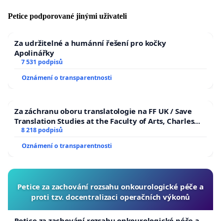
Petice podporované jinými uživateli
Za udržitelné a humánní řešení pro kočky
Apolinářky
7 531 podpisů
Oznámení o transparentnosti
Za záchranu oboru translatologie na FF UK / Save
Translation Studies at the Faculty of Arts, Charles
University
8 218 podpisů
Oznámení o transparentnosti
Petice za zachování rozsahu onkourologické péče a
proti tzv. docentralizaci operačních výkonů
Petice za zachování rozsahu onkourologické péče a