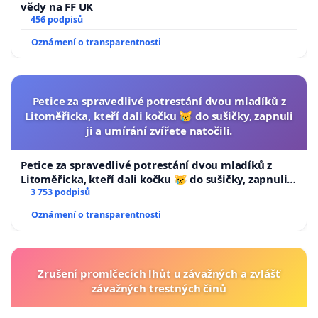
vědy na FF UK
456 podpisů
Oznámení o transparentnosti
Petice za spravedlivé potrestání dvou mladíků z
Litoměřicka, kteří dali kočku 😿 do sušičky, zapnuli
ji a umírání zvířete natočili.
Petice za spravedlivé potrestání dvou mladíků z
Litoměřicka, kteří dali kočku 😿 do sušičky, zapnuli ji
a umírání zvířete natočili.
3 753 podpisů
Oznámení o transparentnosti
Zrušení promlčecích lhůt u závažných a zvlášť
závažných trestných činů