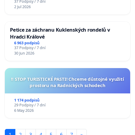
37 Podpisy / 7 dní
2 Jul 2026
Petice za záchranu Kuklenských rondelů v
Hradci Králové
6 963 podpisů
37 Podpisy / 7 dní
30 Jun 2026
‼️ STOP TURISTICKÉ PASTI! Chceme důstojné využití
prostoru na Radnických schodech
1 174 podpisů
29 Podpisy / 7 dní
6 May 2026
1
2
3
4
5
6
7
»