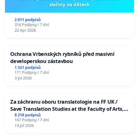
zločiny na dětech
2 011 podpisů
316 Podpisy / 7 dní
22 Apr 2026
Ochrana Vrbenských rybníků před masivní
developerskou zástavbou
1 321 podpisů
171 Podpisy / 7 dní
3 Jul 2026
Za záchranu oboru translatologie na FF UK /
Save Translation Studies at the Faculty of Arts,
Charles University
8 218 podpisů
167 Podpisy / 7 dní
13 Jul 2026