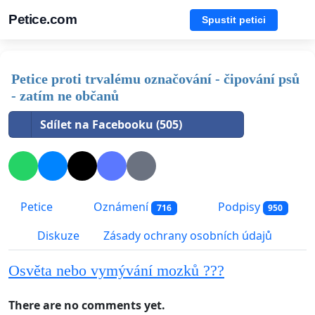
Petice.com
Spustit petici
Petice proti trvalému označování - čipování psů
- zatím ne občanů
Sdílet na Facebooku (505)
Petice
Oznámení
Podpisy
716
950
Diskuze
Zásady ochrany osobních údajů
Osvěta nebo vymývání mozků ???
There are no comments yet.