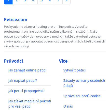
Petice.com
Poskytujeme zdarma hosting pro on-line petice. Vytvořte
profesionální on-line petici díky našim výkonným službám. Naše
petice jsou každý den uvedeny v médiích, takže vytvoření petice je
skvělý způsob, jak upoutat pozornost veřejnosti i těch, kteří o daných
věcech rozhodují.
Průvodci
Více
Jak zahájit online petici
Vytvořit petici
Jak napsat petici?
Zásady ochrany osobních
údajů
Jak petici propagovat?
Správa souborů cookie
Jak získat mediální pokrytí
pro vaši petici
O nás