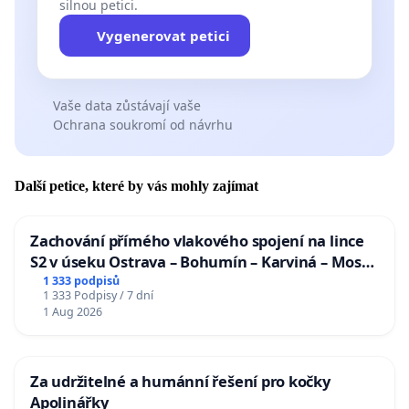
silnou petici.
Vygenerovat petici
Vaše data zůstávají vaše
Ochrana soukromí od návrhu
Další petice, které by vás mohly zajímat
Zachování přímého vlakového spojení na lince
S2 v úseku Ostrava – Bohumín – Karviná – Mosty
u Jablunkova
1 333 podpisů
1 333 Podpisy / 7 dní
1 Aug 2026
Za udržitelné a humánní řešení pro kočky
Apolinářky