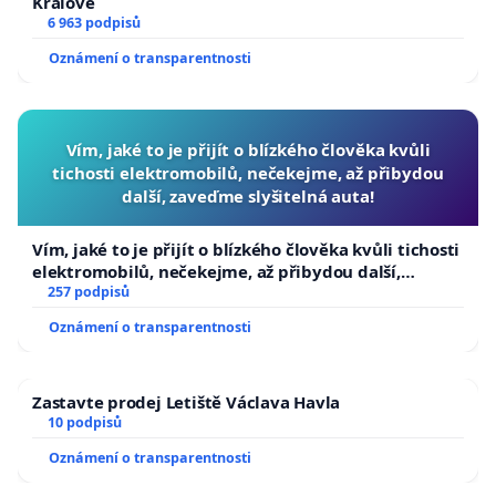
Králové
6 963 podpisů
Oznámení o transparentnosti
Vím, jaké to je přijít o blízkého člověka kvůli
tichosti elektromobilů, nečekejme, až přibydou
další, zaveďme slyšitelná auta!
Vím, jaké to je přijít o blízkého člověka kvůli tichosti
elektromobilů, nečekejme, až přibydou další,
zaveďme slyšitelná auta!
257 podpisů
Oznámení o transparentnosti
Zastavte prodej Letiště Václava Havla
10 podpisů
Oznámení o transparentnosti