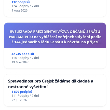
132 podpisů
124 Podpisy / 7 dní
1 Aug 2026
‼️VELEZRADA PREZIDENTA‼️VÝZVA OBČANŮ SENÁTU
PARLAMENTU na vyhlášení veřejného slyšení podle
§ 144 jednacího řádu Senátu k návrhu na přijetí
usnesení k podání ústavní žaloby na prezidenta
republiky
42 745 podpisů
118 Podpisy / 7 dní
19 May 2026
Spravedlnost pro Grejsí: žádáme důkladné a
nestranné vyšetření
1 679 podpisů
111 Podpisy / 7 dní
22 Jul 2026