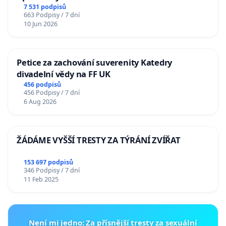
7 531 podpisů
663 Podpisy / 7 dní
10 Jun 2026
Petice za zachování suverenity Katedry
divadelní vědy na FF UK
456 podpisů
456 Podpisy / 7 dní
6 Aug 2026
ŽÁDÁME VYŠŠÍ TRESTY ZA TÝRÁNÍ ZVÍŘAT
153 697 podpisů
346 Podpisy / 7 dní
11 Feb 2025
Není mi jedno: Za přísnější tresty za sexuální