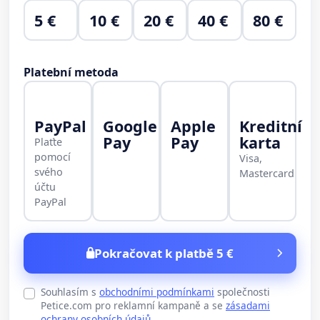
5 €
10 €
20 €
40 €
80 €
Platební metoda
PayPal
Google
Apple
Kreditní
Pay
Pay
karta
Plaťte
pomocí
Visa,
svého
Mastercard
účtu
PayPal
Pokračovat k platbě 5 €
Souhlasím s
obchodními podmínkami
společnosti
Petice.com pro reklamní kampaně a se
zásadami
ochrany osobních údajů
.