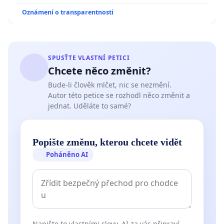
Oznámení o transparentnosti
SPUSŤTE VLASTNÍ PETICI
Chcete něco změnit?
Bude-li člověk mlčet, nic se nezmění.
Autor této petice se rozhodl něco změnit a
jednat. Uděláte to samé?
Popište změnu, kterou chcete vidět
Poháněno AI
Napište to vlastními slovy. AI za vás připraví