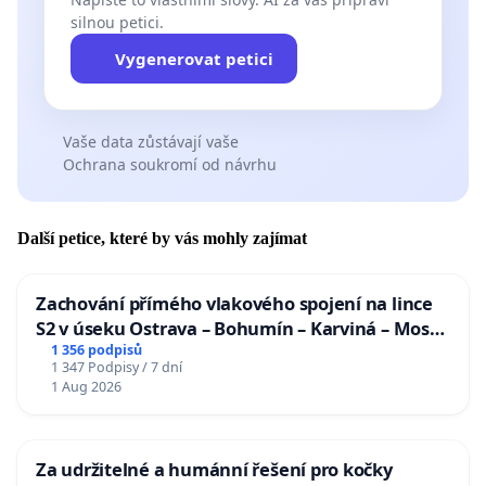
silnou petici.
Vygenerovat petici
Vaše data zůstávají vaše
Ochrana soukromí od návrhu
Další petice, které by vás mohly zajímat
Zachování přímého vlakového spojení na lince
S2 v úseku Ostrava – Bohumín – Karviná – Mosty
u Jablunkova
1 356 podpisů
1 347 Podpisy / 7 dní
1 Aug 2026
Za udržitelné a humánní řešení pro kočky