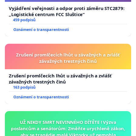
Vyjádření veřejnosti a odpor proti záměru STC2879:
„Logistické centrum FCC Sluštice“
459 podpisů
Oznámení o transparentnosti
Zrušení promlčecích lhůt u závažných a zvlášť
závažných trestných činů
Zrušení promlčecích lhůt u závažných a zvlášť
závažných trestných činů
163 podpisů
Oznámení o transparentnosti
UŽ NIKDY SMRT NEVINNÉHO DÍTĚTE ! Výzva
poslancům a senátorům: Změňte urychleně zákon,
aby se tragédie malé Viktorky už nemohla