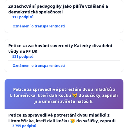
Za zachování pedagogiky jako pilíře vzdělané a
demokratické společnosti
112 podpisů
Oznámení o transparentnosti
Petice za zachování suverenity Katedry divadelní
vědy na FF UK
531 podpisů
Oznámení o transparentnosti
Petice za spravedlivé potrestání dvou mladíků z
Litoměřicka, kteří dali kočku 😿 do sušičky, zapnuli
ji a umírání zvířete natočili.
Petice za spravedlivé potrestání dvou mladíků z
Litoměřicka, kteří dali kočku 😿 do sušičky, zapnuli ji
a umírání zvířete natočili.
3 755 podpisů