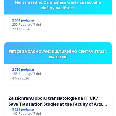
Není mi jedno: Za přísnější tresty za sexuální
zločiny na dětech
2 049 podpisů
255 Podpisy / 7 dní
22 Apr 2026
PETICE ZA ZACHOVÁNÍ KULTURNÍHO CENTRA STALIN
NA LETNÉ
2 730 podpisů
155 Podpisy / 7 dní
4 May 2026
Za záchranu oboru translatologie na FF UK /
Save Translation Studies at the Faculty of Arts,
Charles University
8 233 podpisů
145 Podpisy / 7 dní