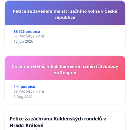
Petice za zavedení menstruačního volna v České
republice
33 525 podpisů
57 Podpisy / 7 dní
15 Jun 2026
Chceme zelené, nikoli kamenné náměstí Svobody
ve Znojmě
141 podpisů
38 Podpisy / 7 dní
1 Aug 2026
Petice za záchranu Kuklenských rondelů v
Hradci Králové