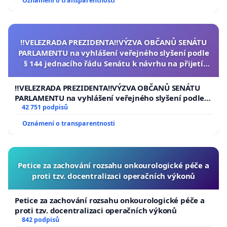
Oznámení o transparentnosti
‼️VELEZRADA PREZIDENTA‼️VÝZVA OBČANŮ SENÁTU
PARLAMENTU na vyhlášení veřejného slyšení podle
§ 144 jednacího řádu Senátu k návrhu na přijetí
usnesení k podání ústavní žaloby na prezidenta
republiky
‼️VELEZRADA PREZIDENTA‼️VÝZVA OBČANŮ SENÁTU
PARLAMENTU na vyhlášení veřejného slyšení podle §
144 jednacího řádu Senátu k návrhu na přijetí
42 751 podpisů
usnesení k podání ústavní žaloby na prezidenta
Oznámení o transparentnosti
republiky
Petice za zachování rozsahu onkourologické péče a
proti tzv. docentralizaci operačních výkonů
Petice za zachování rozsahu onkourologické péče a
proti tzv. docentralizaci operačních výkonů
842 podpisů