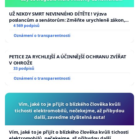
opakovat!
UŽ NIKDY SMRT NEVINNÉHO DÍTĚTE ! Výzva
poslancům a senátorům: Změňte urychleně zákon,
aby se tragédie malé Viktorky už nemohla opakovat!
4 569 podpisů
Oznámení o transparentnosti
PETICE ZA RYCHLEJŠÍ A ÚČINNĚJŠÍ OCHRANU ZVÍŘAT
V OHROŽE
33 podpisů
Oznámení o transparentnosti
Vím, jaké to je přijít o blízkého člověka kvůli
tichosti elektromobilů, nečekejme, až přibydou
další, zaveďme slyšitelná auta!
Vím, jaké to je přijít o blízkého člověka kvůli tichosti
elektromobilů, nečekejme, až přibydou další,