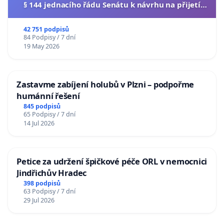
§ 144 jednacího řádu Senátu k návrhu na přijetí
usnesení k podání ústavní žaloby na prezidenta
republiky
42 751 podpisů
84 Podpisy / 7 dní
19 May 2026
Zastavme zabíjení holubů v Plzni – podpořme
humánní řešení
845 podpisů
65 Podpisy / 7 dní
14 Jul 2026
Petice za udržení špičkové péče ORL v nemocnici
Jindřichův Hradec
398 podpisů
63 Podpisy / 7 dní
29 Jul 2026