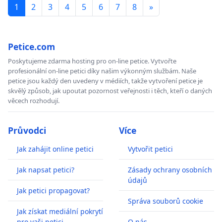
1
2
3
4
5
6
7
8
»
Petice.com
Poskytujeme zdarma hosting pro on-line petice. Vytvořte
profesionální on-line petici díky našim výkonným službám. Naše
petice jsou každý den uvedeny v médiích, takže vytvoření petice je
skvělý způsob, jak upoutat pozornost veřejnosti i těch, kteří o daných
věcech rozhodují.
Průvodci
Více
Jak zahájit online petici
Vytvořit petici
Jak napsat petici?
Zásady ochrany osobních
údajů
Jak petici propagovat?
Správa souborů cookie
Jak získat mediální pokrytí
pro vaši petici
O nás