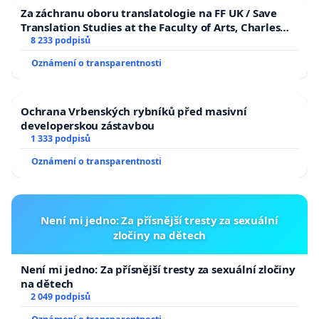
Za záchranu oboru translatologie na FF UK / Save
Translation Studies at the Faculty of Arts, Charles
University
8 233 podpisů
Oznámení o transparentnosti
Ochrana Vrbenských rybníků před masivní
developerskou zástavbou
1 333 podpisů
Oznámení o transparentnosti
Není mi jedno: Za přísnější tresty za sexuální
zločiny na dětech
Není mi jedno: Za přísnější tresty za sexuální zločiny
na dětech
2 049 podpisů