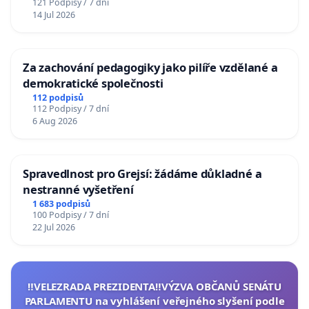
121 Podpisy / 7 dní
14 Jul 2026
Za zachování pedagogiky jako pilíře vzdělané a
demokratické společnosti
112 podpisů
112 Podpisy / 7 dní
6 Aug 2026
Spravedlnost pro Grejsí: žádáme důkladné a
nestranné vyšetření
1 683 podpisů
100 Podpisy / 7 dní
22 Jul 2026
‼️VELEZRADA PREZIDENTA‼️VÝZVA OBČANŮ SENÁTU
PARLAMENTU na vyhlášení veřejného slyšení podle