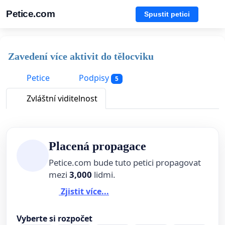
Petice.com
Spustit petici
Zavedení více aktivit do tělocviku
Petice
Podpisy
5
Zvláštní viditelnost
Placená propagace
Petice.com bude tuto petici propagovat
mezi
3,000
lidmi.
Zjistit více...
Vyberte si rozpočet