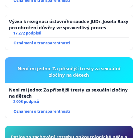
Oznámení o transparentnosti
Výzva k rezignaci ústavního soudce JUDr. Josefa Baxy
pro ohrožení důvěry ve spravedlivý proces
17 272 podpisů
Oznámení o transparentnosti
Není mi jedno: Za přísnější tresty za sexuální
zločiny na dětech
Není mi jedno: Za přísnější tresty za sexuální zločiny
na dětech
2 003 podpisů
Oznámení o transparentnosti
Petice za zachování rozsahu onkourologické péče a