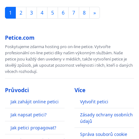
1
2
3
4
5
6
7
8
»
Petice.com
Poskytujeme zdarma hosting pro on-line petice. Vytvořte
profesionální on-line petici díky našim výkonným službám. Naše
petice jsou každý den uvedeny v médiích, takže vytvoření petice je
skvělý způsob, jak upoutat pozornost veřejnosti i těch, kteří o daných
věcech rozhodují.
Průvodci
Více
Jak zahájit online petici
Vytvořit petici
Jak napsat petici?
Zásady ochrany osobních
údajů
Jak petici propagovat?
Správa souborů cookie