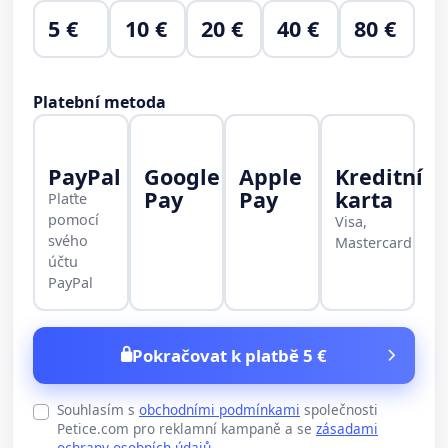
5 €
10 €
20 €
40 €
80 €
Platební metoda
PayPal
Google
Apple
Kreditní
Pay
Pay
karta
Plaťte
pomocí
Visa,
svého
Mastercard
účtu
PayPal
Pokračovat k platbě 5 €
Souhlasím s
obchodními podmínkami
společnosti
Petice.com pro reklamní kampaně a se
zásadami
ochrany osobních údajů
.