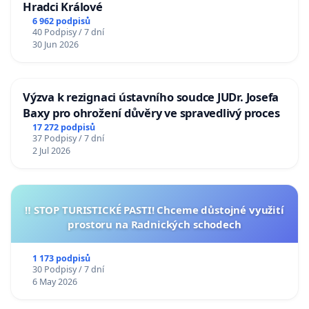
Hradci Králové
6 962 podpisů
40 Podpisy / 7 dní
30 Jun 2026
Výzva k rezignaci ústavního soudce JUDr. Josefa
Baxy pro ohrožení důvěry ve spravedlivý proces
17 272 podpisů
37 Podpisy / 7 dní
2 Jul 2026
‼️ STOP TURISTICKÉ PASTI! Chceme důstojné využití
prostoru na Radnických schodech
1 173 podpisů
30 Podpisy / 7 dní
6 May 2026