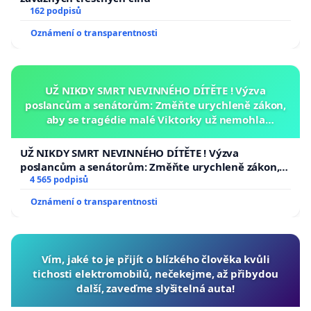
162 podpisů
Oznámení o transparentnosti
UŽ NIKDY SMRT NEVINNÉHO DÍTĚTE ! Výzva
poslancům a senátorům: Změňte urychleně zákon,
aby se tragédie malé Viktorky už nemohla
opakovat!
UŽ NIKDY SMRT NEVINNÉHO DÍTĚTE ! Výzva
poslancům a senátorům: Změňte urychleně zákon,
aby se tragédie malé Viktorky už nemohla opakovat!
4 565 podpisů
Oznámení o transparentnosti
Vím, jaké to je přijít o blízkého člověka kvůli
tichosti elektromobilů, nečekejme, až přibydou
další, zaveďme slyšitelná auta!