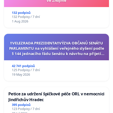
ve Znojmě
132 podpisů
132 Podpisy / 7 dní
1 Aug 2026
‼️VELEZRADA PREZIDENTA‼️VÝZVA OBČANŮ SENÁTU
PARLAMENTU na vyhlášení veřejného slyšení podle
§ 144 jednacího řádu Senátu k návrhu na přijetí
usnesení k podání ústavní žaloby na prezidenta
republiky
42 741 podpisů
125 Podpisy / 7 dní
19 May 2026
Petice za udržení špičkové péče ORL v nemocnici
Jindřichův Hradec
395 podpisů
123 Podpisy / 7 dní