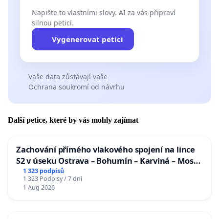
Napište to vlastními slovy. AI za vás připraví
silnou petici.
Vygenerovat petici
Vaše data zůstávají vaše
Ochrana soukromí od návrhu
Další petice, které by vás mohly zajímat
Zachování přímého vlakového spojení na lince
S2 v úseku Ostrava – Bohumín – Karviná – Mosty
u Jablunkova
1 323 podpisů
1 323 Podpisy / 7 dní
1 Aug 2026