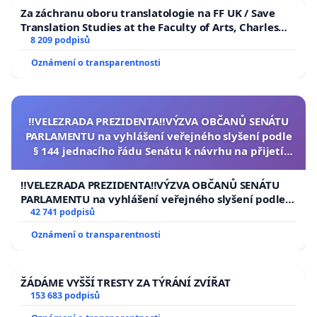
Za záchranu oboru translatologie na FF UK / Save
Translation Studies at the Faculty of Arts, Charles
University
8 209 podpisů
Oznámení o transparentnosti
‼️VELEZRADA PREZIDENTA‼️VÝZVA OBČANŮ SENÁTU
PARLAMENTU na vyhlášení veřejného slyšení podle
§ 144 jednacího řádu Senátu k návrhu na přijetí
usnesení k podání ústavní žaloby na prezidenta
republiky
‼️VELEZRADA PREZIDENTA‼️VÝZVA OBČANŮ SENÁTU
PARLAMENTU na vyhlášení veřejného slyšení podle §
144 jednacího řádu Senátu k návrhu na přijetí
42 741 podpisů
usnesení k podání ústavní žaloby na prezidenta
Oznámení o transparentnosti
republiky
ŽÁDÁME VYŠŠÍ TRESTY ZA TÝRÁNÍ ZVÍŘAT
153 683 podpisů