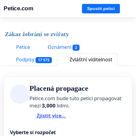
Petice.com
Spustit petici
Zákaz žebrání se zvířaty
Petice
Oznámení
2
Podpisy
Zvláštní viditelnost
17 573
Placená propagace
Petice.com bude tuto petici propagovat
mezi
3,000
lidmi.
Zjistit více...
Vyberte si rozpočet