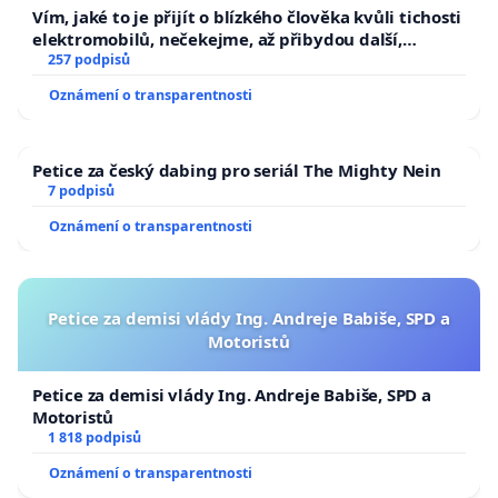
Vím, jaké to je přijít o blízkého člověka kvůli tichosti
elektromobilů, nečekejme, až přibydou další,
zaveďme slyšitelná auta!
257 podpisů
Oznámení o transparentnosti
Petice za český dabing pro seriál The Mighty Nein
7 podpisů
Oznámení o transparentnosti
Petice za demisi vlády Ing. Andreje Babiše, SPD a
Motoristů
Petice za demisi vlády Ing. Andreje Babiše, SPD a
Motoristů
1 818 podpisů
Oznámení o transparentnosti