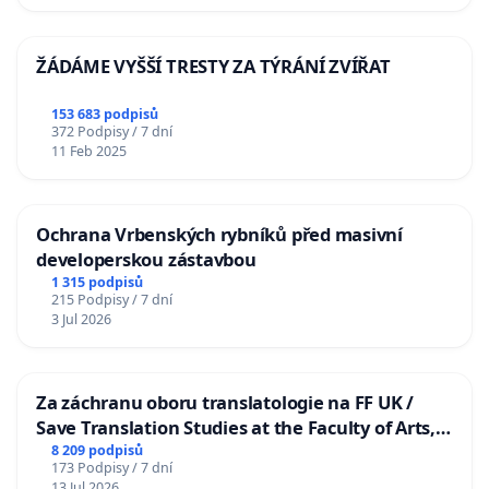
ŽÁDÁME VYŠŠÍ TRESTY ZA TÝRÁNÍ ZVÍŘAT
153 683 podpisů
372 Podpisy / 7 dní
11 Feb 2025
Ochrana Vrbenských rybníků před masivní
developerskou zástavbou
1 315 podpisů
215 Podpisy / 7 dní
3 Jul 2026
Za záchranu oboru translatologie na FF UK /
Save Translation Studies at the Faculty of Arts,
Charles University
8 209 podpisů
173 Podpisy / 7 dní
13 Jul 2026