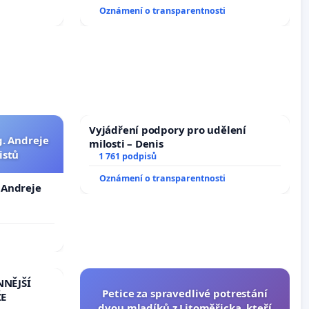
Oznámení o transparentnosti
Vyjádření podpory pro udělení
g. Andreje
milosti – Denis
istů
1 761 podpisů
Oznámení o transparentnosti
. Andreje
NNĚJŠÍ
Petice za spravedlivé potrestání
ŽE
dvou mladíků z Litoměřicka, kteří