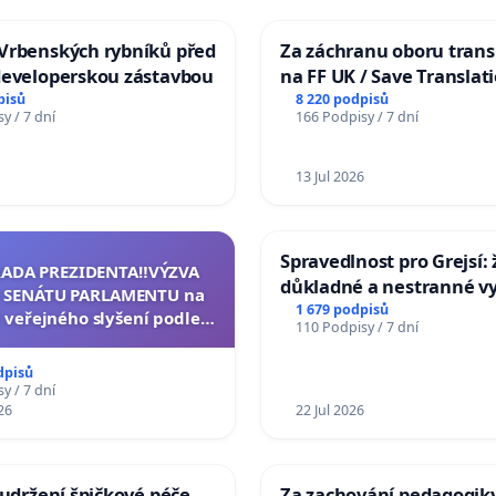
Vrbenských rybníků před
Za záchranu oboru trans
developerskou zástavbou
na FF UK / Save Translat
Studies at the Faculty of 
pisů
8 220 podpisů
y / 7 dní
166 Podpisy / 7 dní
Charles University
13 Jul 2026
Spravedlnost pro Grejsí
RADA PREZIDENTA‼️VÝZVA
důkladné a nestranné vy
 SENÁTU PARLAMENTU na
1 679 podpisů
 veřejného slyšení podle §
110 Podpisy / 7 dní
cího řádu Senátu k návrhu
í usnesení k podání ústavní
dpisů
na prezidenta republiky
y / 7 dní
26
22 Jul 2026
 udržení špičkové péče
Za zachování pedagogiky