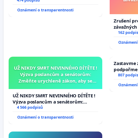
474 podpisů
Oznámení o transparentnosti
Zrušení pr
závažných 
trestných 
162 podpi
Oznámení 
Zastavme z
UŽ NIKDY SMRT NEVINNÉHO DÍTĚTE !
podpořme 
Výzva poslancům a senátorům:
807 podpi
Změňte urychleně zákon, aby se
Oznámení 
tragédie malé Viktorky už nemohla
opakovat!
UŽ NIKDY SMRT NEVINNÉHO DÍTĚTE !
Výzva poslancům a senátorům:
Změňte urychleně zákon, aby se
4 566 podpisů
tragédie malé Viktorky už nemohla
Oznámení o transparentnosti
opakovat!