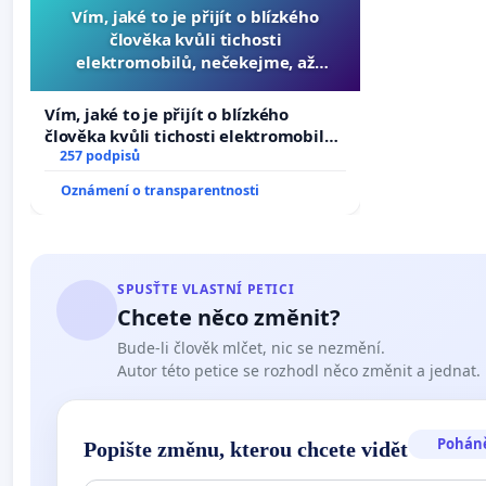
Vím, jaké to je přijít o blízkého
člověka kvůli tichosti
elektromobilů, nečekejme, až
přibydou další, zaveďme slyšitelná
auta!
Vím, jaké to je přijít o blízkého
člověka kvůli tichosti elektromobilů,
nečekejme, až přibydou další,
257 podpisů
zaveďme slyšitelná auta!
Oznámení o transparentnosti
SPUSŤTE VLASTNÍ PETICI
Chcete něco změnit?
Bude-li člověk mlčet, nic se nezmění.
Autor této petice se rozhodl něco změnit a jednat.
Pohán
Popište změnu, kterou chcete vidět