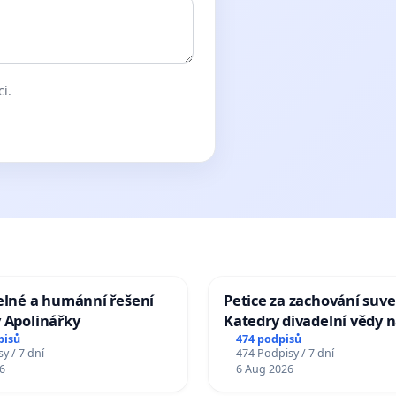
ci.
elné a humánní řešení
Petice za zachování suve
 Apolinářky
Katedry divadelní vědy n
pisů
474 podpisů
y / 7 dní
474 Podpisy / 7 dní
6
6 Aug 2026