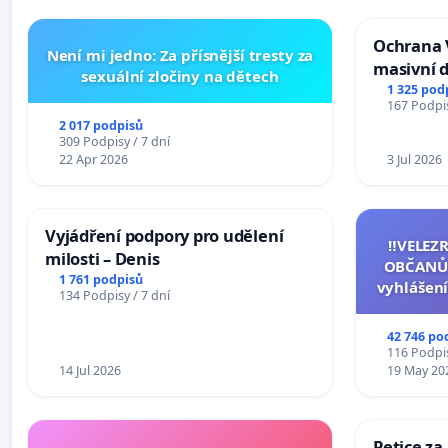
Ochrana 
Není mi jedno: Za přísnější tresty za
masivní 
sexuální zločiny na dětech
1 325 pod
167 Podpis
2 017 podpisů
309 Podpisy / 7 dní
22 Apr 2026
3 Jul 2026
Vyjádření podpory pro udělení
‼️VELEZ
milosti – Denis
OBČANŮ
1 761 podpisů
vyhlášení
134 Podpisy / 7 dní
144 jedna
na přijet
42 746 po
žaloby 
116 Podpis
14 Jul 2026
19 May 20
Petice za