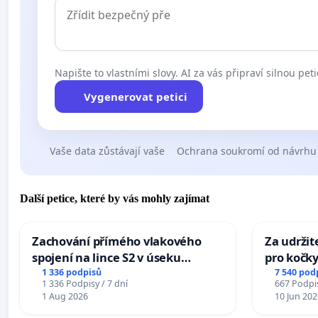
Napište to vlastními slovy. AI za vás připraví silnou peti
Vygenerovat petici
Vaše data zůstávají vaše
Ochrana soukromí od návrhu
Další petice, které by vás mohly zajímat
Zachování přímého vlakového
Za udržit
spojení na lince S2 v úseku
pro kočky
Ostrava – Bohumín – Karviná –
1 336 podpisů
7 540 pod
1 336 Podpisy / 7 dní
667 Podpis
Mosty u Jablunkova
1 Aug 2026
10 Jun 202