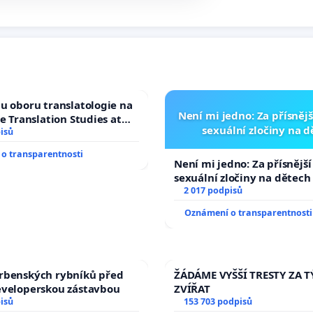
u oboru translatologie na
Není mi jedno: Za přísnějš
ve Translation Studies at
sexuální zločiny na 
 of Arts, Charles
isů
o transparentnosti
Není mi jedno: Za přísnější
sexuální zločiny na dětech
2 017 podpisů
Oznámení o transparentnosti
rbenských rybníků před
ŽÁDÁME VYŠŠÍ TRESTY ZA 
eveloperskou zástavbou
ZVÍŘAT
isů
153 703 podpisů