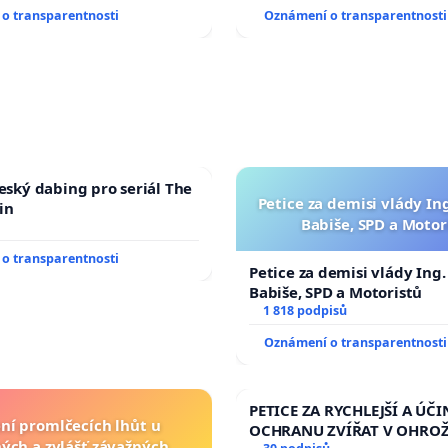
o transparentnosti
Oznámení o transparentnosti
český dabing pro seriál The
Petice za demisi vlády In
in
Babiše, SPD a Motor
o transparentnosti
Petice za demisi vlády Ing
Babiše, SPD a Motoristů
1 818 podpisů
Oznámení o transparentnosti
PETICE ZA RYCHLEJŠÍ A ÚČI
ní promlčecích lhůt u
OCHRANU ZVÍŘAT V OHRO
ých a zvlášť závažných