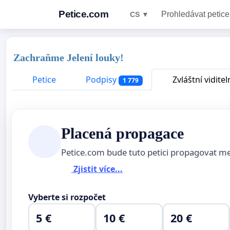
Petice.com
Prohledávat petice
CS ▼
Zachraňme Jelení louky!
Petice
Podpisy
Zvláštní viditel
1 779
Placená propagace
Petice.com bude tuto petici propagovat m
Zjistit více...
Vyberte si rozpočet
5 €
10 €
20 €