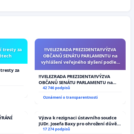
í tresty za
‼️VELEZRADA PREZIDENTA‼️VÝZVA
dětech
OBČANŮ SENÁTU PARLAMENTU na
vyhlášení veřejného slyšení podle §
144 jednacího řádu Senátu k návrhu
 tresty za
na přijetí usnesení k podání ústavní
‼️VELEZRADA PREZIDENTA‼️VÝZVA
žaloby na prezidenta republiky
OBČANŮ SENÁTU PARLAMENTU na
vyhlášení veřejného slyšení podle §
42 746 podpisů
144 jednacího řádu Senátu k návrhu
Oznámení o transparentnosti
na přijetí usnesení k podání ústavní
žaloby na prezidenta republiky
TÝRÁNÍ
Výzva k rezignaci ústavního soudce
JUDr. Josefa Baxy pro ohrožení důvěry
ve spravedlivý proces
17 274 podpisů