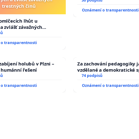
30 podpisů
trestných činů
Oznámení o transparentnosti
omlčecích lhůt u
a zvlášť závažných
činů
sů
o transparentnosti
abíjení holubů v Plzni –
Za zachování pedagogiky ja
humánní řešení
vzdělané a demokratické s
sů
74 podpisů
o transparentnosti
Oznámení o transparentnosti