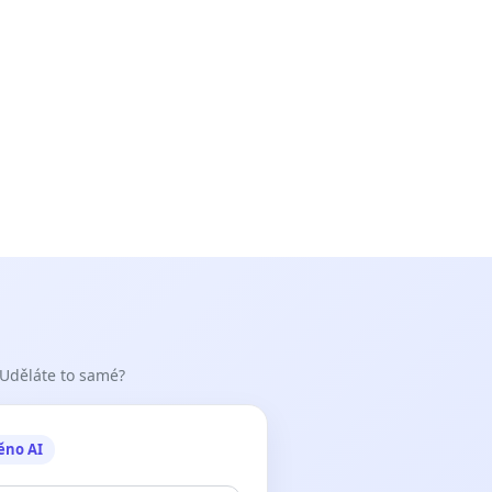
 Uděláte to samé?
ěno AI