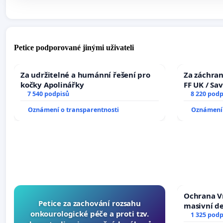
Petice podporované jinými uživateli
Za udržitelné a humánní řešení pro
Za záchran
kočky Apolinářky
FF UK / Sa
7 540 podpisů
the Faculty
8 220 podp
University
Oznámení o transparentnosti
Oznámení 
Ochrana V
Petice za zachování rozsahu
masivní d
onkourologické péče a proti tzv.
1 325 podp