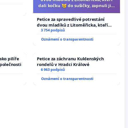
dali kočku 😿 do sušičky, zapnuli ji a
umírání zvířete natočili.
Petice za spravedlivé potrestání
dvou mladíků z Litoměřicka, kteří
dali kočku 😿 do sušičky, zapnuli ji a
3 754 podpisů
umírání zvířete natočili.
Oznámení o transparentnosti
ko pilíře
Petice za záchranu Kuklenských
polečnosti
rondelů v Hradci Králové
6 963 podpisů
Oznámení o transparentnosti