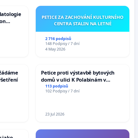
latologie
PETICE ZA ZACHOVÁNÍ KULTURNÍHO
ion
CENTRA STALIN NA LETNÉ
Arts,
2 716 podpisů
148 Podpisy / 7 dní
4 May 2026
: žádáme
Petice proti výstavbě bytových
šetření
domů v ulici K Polabinám v
Pardubicích
113 podpisů
102 Podpisy / 7 dní
23 Jul 2026
 jako