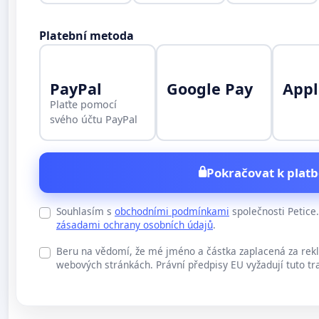
Platební metoda
PayPal
Google Pay
Appl
Plaťte pomocí
svého účtu PayPal
Pokračovat k platb
Souhlasím s
obchodními podmínkami
společnosti Petic
zásadami ochrany osobních údajů
.
Beru na vědomí, že mé jméno a částka zaplacená za rek
webových stránkách. Právní předpisy EU vyžadují tuto tr