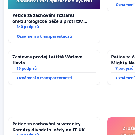
docentralizaci operačních výkonů
Oznámení 
Petice za zachování rozsahu
onkourologické péče a proti tzv.
docentralizaci operačních výkonů
840 podpisů
Oznámení o transparentnosti
Zastavte prodej Letiště Václava
Petice za 
Havla
Mighty Ne
10 podpisů
7 podpisů
Oznámení o transparentnosti
Oznámení 
Petice za zachování suverenity
Zruše
Katedry divadelní vědy na FF UK
závažn