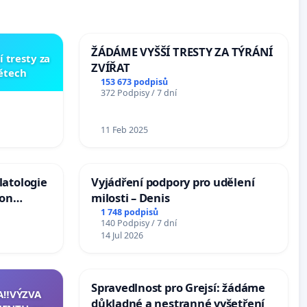
ŽÁDÁME VYŠŠÍ TRESTY ZA TÝRÁNÍ
í tresty za
ZVÍŘAT
dětech
153 673 podpisů
372 Podpisy / 7 dní
11 Feb 2025
latologie
Vyjádření podpory pro udělení
ion
milosti – Denis
Arts,
1 748 podpisů
140 Podpisy / 7 dní
14 Jul 2026
Spravedlnost pro Grejsí: žádáme
A‼️VÝZVA
důkladné a nestranné vyšetření