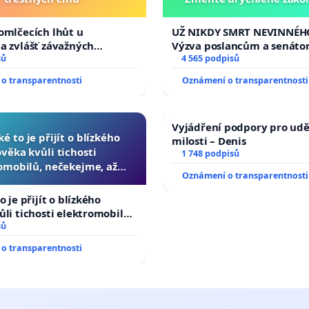
tragédie malé Viktorky 
opakovat!
omlčecích lhůt u
UŽ NIKDY SMRT NEVINNÉHO
a zvlášť závažných
Výzva poslancům a senáto
činů
sů
Změňte urychleně zákon, a
4 565 podpisů
tragédie malé Viktorky už
o transparentnosti
Oznámení o transparentnosti
opakovat!
Vyjádření podpory pro udě
ké to je přijít o blízkého
milosti – Denis
ověka kvůli tichosti
1 748 podpisů
omobilů, nečekejme, až
Oznámení o transparentnosti
další, zaveďme slyšitelná
auta!
o je přijít o blízkého
ůli tichosti elektromobilů,
 až přibydou další,
sů
yšitelná auta!
o transparentnosti