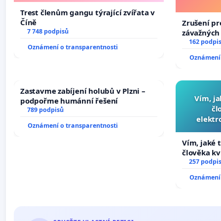
Trest členům gangu týrající zvířata v
Číně
Zrušení pr
7 748 podpisů
závažných 
trestných 
162 podpi
Oznámení o transparentnosti
Oznámení 
Zastavme zabíjení holubů v Plzni –
Vím, ja
podpořme humánní řešení
čl
789 podpisů
elektr
Oznámení o transparentnosti
přibydou 
Vím, jaké t
člověka kv
nečekejme,
257 podpi
zaveďme sl
Oznámení 