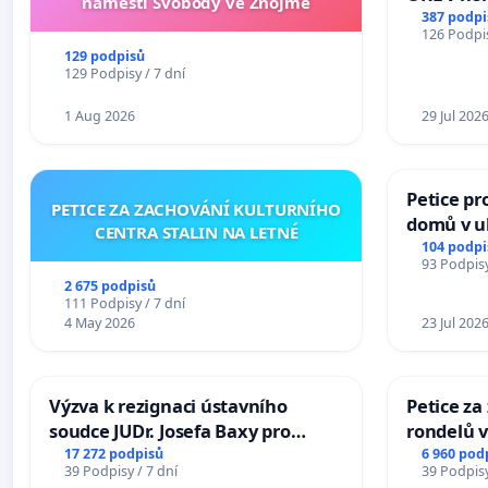
náměstí Svobody ve Znojmě
Hradec
387 podpi
126 Podpis
129 podpisů
129 Podpisy / 7 dní
1 Aug 2026
29 Jul 202
Petice pr
PETICE ZA ZACHOVÁNÍ KULTURNÍHO
domů v ul
CENTRA STALIN NA LETNÉ
Pardubic
104 podpi
93 Podpisy
2 675 podpisů
111 Podpisy / 7 dní
4 May 2026
23 Jul 202
Výzva k rezignaci ústavního
Petice z
soudce JUDr. Josefa Baxy pro
rondelů v
ohrožení důvěry ve spravedlivý
17 272 podpisů
6 960 pod
39 Podpisy / 7 dní
39 Podpisy
proces