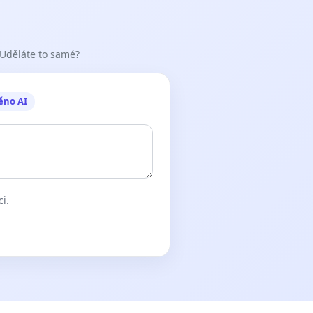
 Uděláte to samé?
ěno AI
ci.