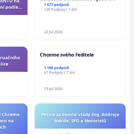
ENTU na
1 677 podpisů
ní podle §
120 Podpisy / 7 dní
u k návrhu
ní ústavní
epubliky
22 Jul 2026
Chceme svého ředitele
truačního
lice
1 186 podpisů
67 Podpisy / 7 dní
23 Jul 2026
I! Chceme
Petice za demisi vlády Ing. Andreje
toru na
Babiše, SPD a Motoristů
ech