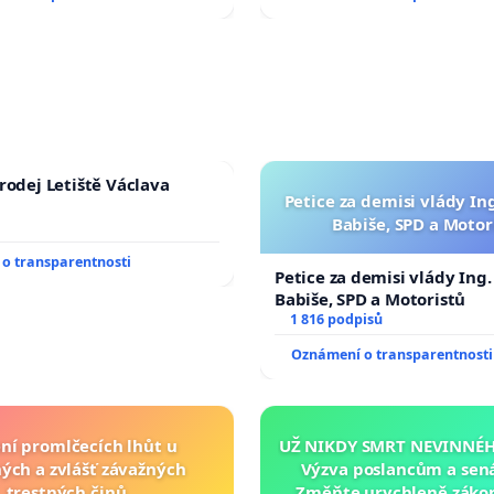
rodej Letiště Václava
Petice za demisi vlády In
Babiše, SPD a Motor
o transparentnosti
Petice za demisi vlády Ing
Babiše, SPD a Motoristů
1 816 podpisů
Oznámení o transparentnosti
ní promlčecích lhůt u
UŽ NIKDY SMRT NEVINNÉHO
ých a zvlášť závažných
Výzva poslancům a sen
trestných činů
Změňte urychleně zákon