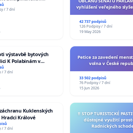
OBČANŮ SENÁTU PARLAM
sů
vyhlášení veřejného slyše
y / 7 dní
144 jednacího řádu Senát
na přijetí usnesení k podá
42 737 podpisů
žaloby na prezidenta r
126 Podpisy / 7 dní
6
19 May 2026
oti výstavbě bytových
Petice za zavedení mens
ici K Polabinám v
volna v České repub
ích
sů
 / 7 dní
33 502 podpisů
76 Podpisy / 7 dní
6
15 Jun 2026
a záchranu Kuklenských
‼️ STOP TURISTICKÉ PAST
 Hradci Králové
důstojné využití pros
pisů
Radnických schod
 / 7 dní