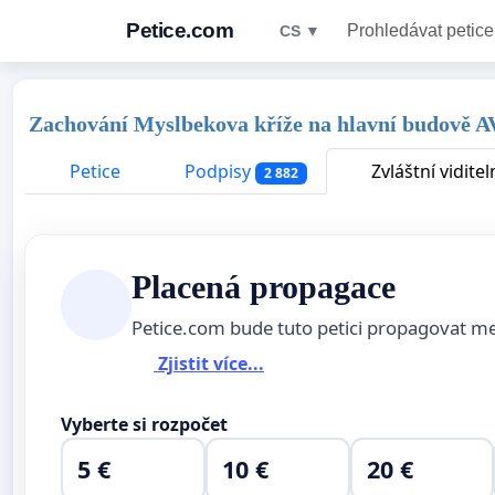
Petice.com
Prohledávat petice
CS ▼
Zachování Myslbekova kříže na hlavní budově 
Petice
Podpisy
Zvláštní viditel
2 882
Placená propagace
Petice.com bude tuto petici propagovat m
Zjistit více...
Vyberte si rozpočet
5 €
10 €
20 €