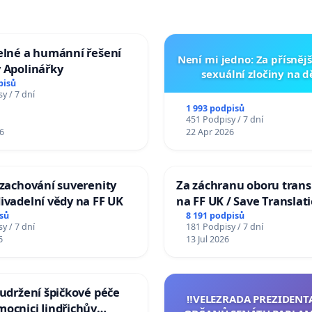
elné a humánní řešení
Není mi jedno: Za přísnějš
 Apolinářky
sexuální zločiny na 
pisů
y / 7 dní
1 993 podpisů
451 Podpisy / 7 dní
6
22 Apr 2026
 zachování suverenity
Za záchranu oboru trans
ivadelní vědy na FF UK
na FF UK / Save Translat
Studies at the Faculty of 
sů
8 191 podpisů
y / 7 dní
181 Podpisy / 7 dní
Charles University
6
13 Jul 2026
 udržení špičkové péče
‼️VELEZRADA PREZIDENT
ocnici Jindřichův