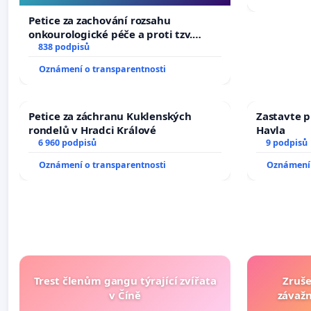
Petice za zachování rozsahu
onkourologické péče a proti tzv.
docentralizaci operačních výkonů
838 podpisů
Oznámení o transparentnosti
Petice za záchranu Kuklenských
Zastavte p
rondelů v Hradci Králové
Havla
6 960 podpisů
9 podpisů
Oznámení o transparentnosti
Oznámení 
Trest členům gangu týrající zvířata
Zruše
v Číně
závažn