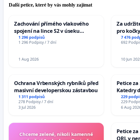
Další petice, které by vás mohly zajímat
Zachování přímého vlakového
Za udržit
spojení na lince S2 v úseku
pro kočky
Ostrava – Bohumín – Karviná –
1 296 podpisů
7 476 pod
1 296 Podpisy / 7 dní
692 Podpis
Mosty u Jablunkova
1 Aug 2026
10 Jun 202
Ochrana Vrbenských rybníků před
Petice za
masivní developerskou zástavbou
Katedry d
1 311 podpisů
229 podpi
278 Podpisy / 7 dní
229 Podpis
3 Jul 2026
6 Aug 202
Petice za
Chceme zelené, nikoli kamenné
ORL v nem