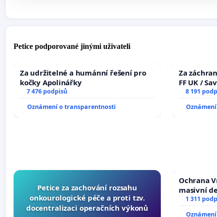
Petice podporované jinými uživateli
Za udržitelné a humánní řešení pro
Za záchran
kočky Apolinářky
FF UK / Sa
7 476 podpisů
the Faculty
8 191 podp
University
Oznámení o transparentnosti
Oznámení 
Ochrana V
Petice za zachování rozsahu
masivní d
onkourologické péče a proti tzv.
1 311 podp
docentralizaci operačních výkonů
Oznámení 