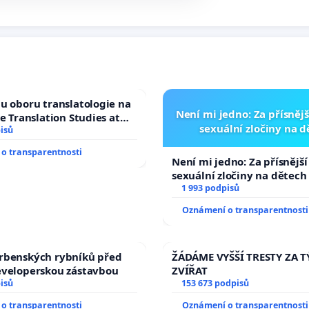
u oboru translatologie na
Není mi jedno: Za přísnějš
ve Translation Studies at
sexuální zločiny na 
 of Arts, Charles
isů
o transparentnosti
Není mi jedno: Za přísnější
sexuální zločiny na dětech
1 993 podpisů
Oznámení o transparentnosti
rbenských rybníků před
ŽÁDÁME VYŠŠÍ TRESTY ZA 
eveloperskou zástavbou
ZVÍŘAT
isů
153 673 podpisů
o transparentnosti
Oznámení o transparentnosti