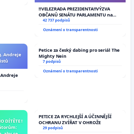
144 jednacího řádu Senátu k návrhu
na přijetí usnesení k podání ústavní
‼️VELEZRADA PREZIDENTA‼️VÝZVA
žaloby na prezidenta republiky
OBČANŮ SENÁTU PARLAMENTU na
vyhlášení veřejného slyšení podle §
42 737 podpisů
144 jednacího řádu Senátu k návrhu
Oznámení o transparentnosti
na přijetí usnesení k podání ústavní
žaloby na prezidenta republiky
Petice za český dabing pro seriál The
g. Andreje
Mighty Nein
istů
7 podpisů
Oznámení o transparentnosti
. Andreje
PETICE ZA RYCHLEJŠÍ A ÚČINNĚJŠÍ
 DÍTĚTE !
OCHRANU ZVÍŘAT V OHROŽE
átorům:
29 podpisů
, aby se