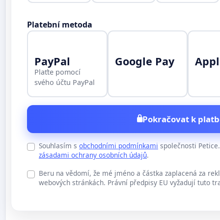
Platební metoda
PayPal
Google Pay
Appl
Plaťte pomocí
svého účtu PayPal
Pokračovat k platb
Souhlasím s
obchodními podmínkami
společnosti Petic
zásadami ochrany osobních údajů
.
Beru na vědomí, že mé jméno a částka zaplacená za rek
webových stránkách. Právní předpisy EU vyžadují tuto tr