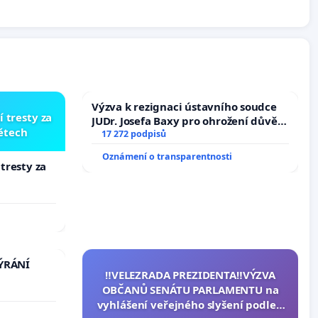
Výzva k rezignaci ústavního soudce
í tresty za
JUDr. Josefa Baxy pro ohrožení důvěry
dětech
ve spravedlivý proces
17 272 podpisů
Oznámení o transparentnosti
 tresty za
TÝRÁNÍ
‼️VELEZRADA PREZIDENTA‼️VÝZVA
OBČANŮ SENÁTU PARLAMENTU na
vyhlášení veřejného slyšení podle §