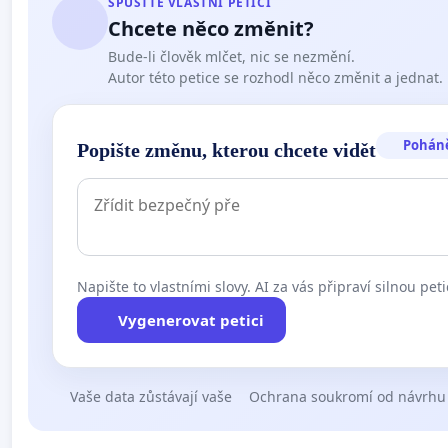
SPUSŤTE VLASTNÍ PETICI
Chcete něco změnit?
Bude-li člověk mlčet, nic se nezmění.
Autor této petice se rozhodl něco změnit a jednat.
Pohán
Popište změnu, kterou chcete vidět
Napište to vlastními slovy. AI za vás připraví silnou peti
Vygenerovat petici
Vaše data zůstávají vaše
Ochrana soukromí od návrhu