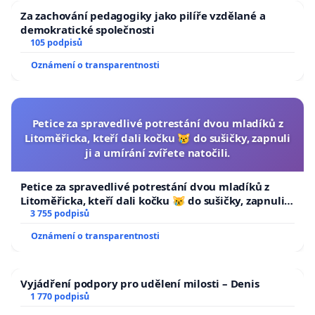
Za zachování pedagogiky jako pilíře vzdělané a
demokratické společnosti
105 podpisů
Oznámení o transparentnosti
Petice za spravedlivé potrestání dvou mladíků z
Litoměřicka, kteří dali kočku 😿 do sušičky, zapnuli
ji a umírání zvířete natočili.
Petice za spravedlivé potrestání dvou mladíků z
Litoměřicka, kteří dali kočku 😿 do sušičky, zapnuli ji
a umírání zvířete natočili.
3 755 podpisů
Oznámení o transparentnosti
Vyjádření podpory pro udělení milosti – Denis
1 770 podpisů