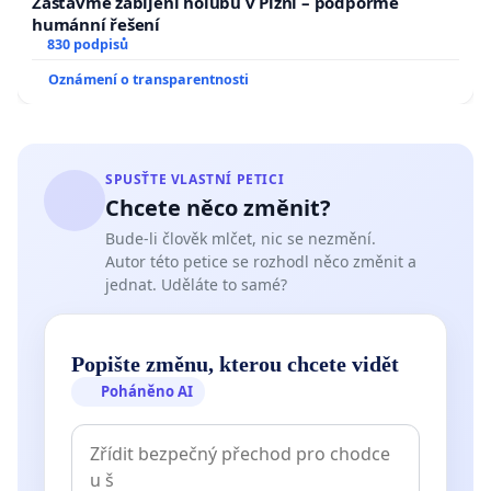
Zastavme zabíjení holubů v Plzni – podpořme
humánní řešení
830 podpisů
Oznámení o transparentnosti
SPUSŤTE VLASTNÍ PETICI
Chcete něco změnit?
Bude-li člověk mlčet, nic se nezmění.
Autor této petice se rozhodl něco změnit a
jednat. Uděláte to samé?
Popište změnu, kterou chcete vidět
Poháněno AI