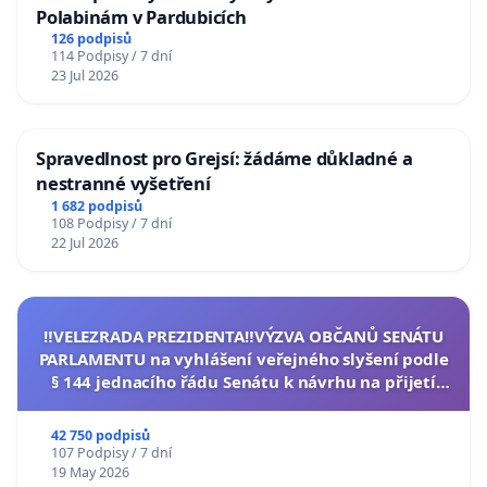
Polabinám v Pardubicích
126 podpisů
114 Podpisy / 7 dní
23 Jul 2026
Spravedlnost pro Grejsí: žádáme důkladné a
nestranné vyšetření
1 682 podpisů
108 Podpisy / 7 dní
22 Jul 2026
‼️VELEZRADA PREZIDENTA‼️VÝZVA OBČANŮ SENÁTU
PARLAMENTU na vyhlášení veřejného slyšení podle
§ 144 jednacího řádu Senátu k návrhu na přijetí
usnesení k podání ústavní žaloby na prezidenta
republiky
42 750 podpisů
107 Podpisy / 7 dní
19 May 2026