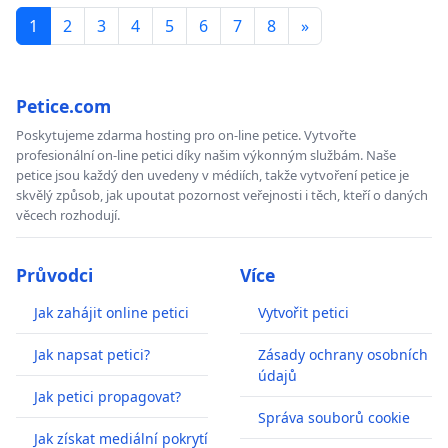
1
2
3
4
5
6
7
8
»
Petice.com
Poskytujeme zdarma hosting pro on-line petice. Vytvořte
profesionální on-line petici díky našim výkonným službám. Naše
petice jsou každý den uvedeny v médiích, takže vytvoření petice je
skvělý způsob, jak upoutat pozornost veřejnosti i těch, kteří o daných
věcech rozhodují.
Průvodci
Více
Jak zahájit online petici
Vytvořit petici
Jak napsat petici?
Zásady ochrany osobních
údajů
Jak petici propagovat?
Správa souborů cookie
Jak získat mediální pokrytí