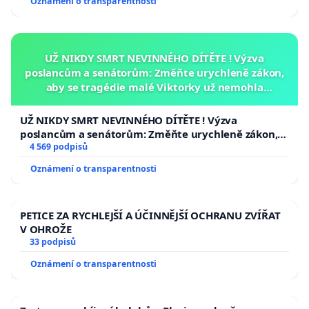
Oznámení o transparentnosti
UŽ NIKDY SMRT NEVINNÉHO DÍTĚTE ! Výzva
poslancům a senátorům: Změňte urychleně zákon,
aby se tragédie malé Viktorky už nemohla
opakovat!
UŽ NIKDY SMRT NEVINNÉHO DÍTĚTE ! Výzva
poslancům a senátorům: Změňte urychleně zákon,
aby se tragédie malé Viktorky už nemohla opakovat!
4 569 podpisů
Oznámení o transparentnosti
PETICE ZA RYCHLEJŠÍ A ÚČINNĚJŠÍ OCHRANU ZVÍŘAT
V OHROŽE
33 podpisů
Oznámení o transparentnosti