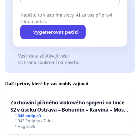
Napište to vlastními slovy. AI za vás připraví
silnou petici.
Vygenerovat petici
Vaše data zůstávají vaše
Ochrana soukromí od návrhu
Další petice, které by vás mohly zajímat
Zachování přímého vlakového spojení na lince
S2 v úseku Ostrava – Bohumín – Karviná – Mosty
u Jablunkova
1 348 podpisů
1 343 Podpisy / 7 dní
1 Aug 2026