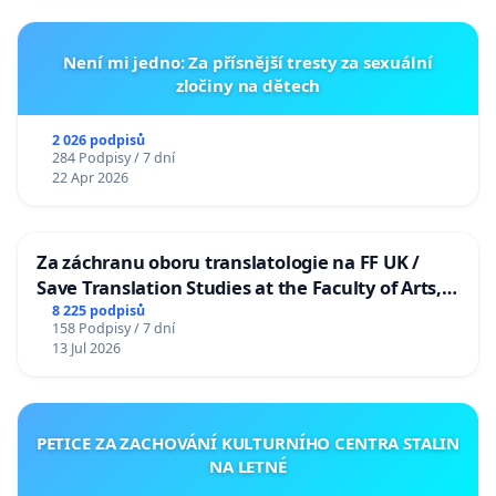
Není mi jedno: Za přísnější tresty za sexuální
zločiny na dětech
2 026 podpisů
284 Podpisy / 7 dní
22 Apr 2026
Za záchranu oboru translatologie na FF UK /
Save Translation Studies at the Faculty of Arts,
Charles University
8 225 podpisů
158 Podpisy / 7 dní
13 Jul 2026
PETICE ZA ZACHOVÁNÍ KULTURNÍHO CENTRA STALIN
NA LETNÉ