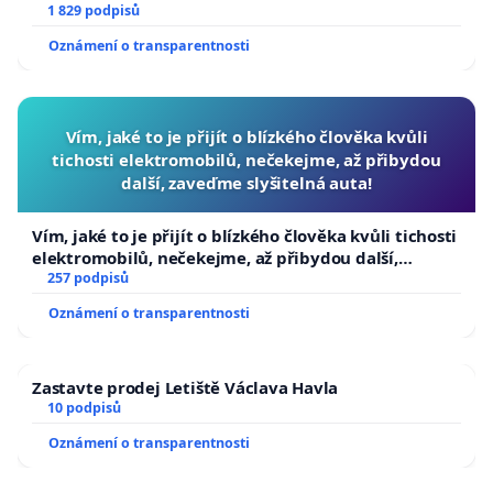
1 829 podpisů
Oznámení o transparentnosti
Vím, jaké to je přijít o blízkého člověka kvůli
tichosti elektromobilů, nečekejme, až přibydou
další, zaveďme slyšitelná auta!
Vím, jaké to je přijít o blízkého člověka kvůli tichosti
elektromobilů, nečekejme, až přibydou další,
zaveďme slyšitelná auta!
257 podpisů
Oznámení o transparentnosti
Zastavte prodej Letiště Václava Havla
10 podpisů
Oznámení o transparentnosti