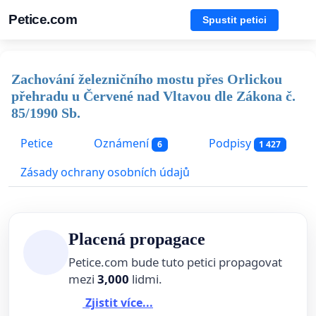
Petice.com
Spustit petici
Zachování železničního mostu přes Orlickou
přehradu u Červené nad Vltavou dle Zákona č.
85/1990 Sb.
Petice
Oznámení
Podpisy
6
1 427
Zásady ochrany osobních údajů
Placená propagace
Petice.com bude tuto petici propagovat
mezi
3,000
lidmi.
Zjistit více...