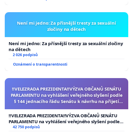
Není mi jedno: Za přísnější tresty za sexuální
zločiny na dětech
Není mi jedno: Za přísnější tresty za sexuální zločiny
na dětech
2 026 podpisů
Oznámení o transparentnosti
‼️VELEZRADA PREZIDENTA‼️VÝZVA OBČANŮ SENÁTU
PARLAMENTU na vyhlášení veřejného slyšení podle
§ 144 jednacího řádu Senátu k návrhu na přijetí
usnesení k podání ústavní žaloby na prezidenta
republiky
‼️VELEZRADA PREZIDENTA‼️VÝZVA OBČANŮ SENÁTU
PARLAMENTU na vyhlášení veřejného slyšení podle §
144 jednacího řádu Senátu k návrhu na přijetí
42 750 podpisů