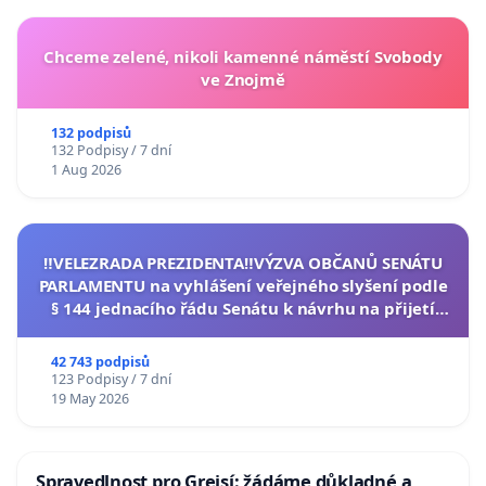
Chceme zelené, nikoli kamenné náměstí Svobody
ve Znojmě
132 podpisů
132 Podpisy / 7 dní
1 Aug 2026
‼️VELEZRADA PREZIDENTA‼️VÝZVA OBČANŮ SENÁTU
PARLAMENTU na vyhlášení veřejného slyšení podle
§ 144 jednacího řádu Senátu k návrhu na přijetí
usnesení k podání ústavní žaloby na prezidenta
republiky
42 743 podpisů
123 Podpisy / 7 dní
19 May 2026
Spravedlnost pro Grejsí: žádáme důkladné a