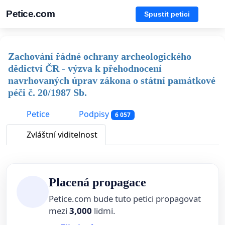
Petice.com
Spustit petici
Zachování řádné ochrany archeologického
dědictví ČR - výzva k přehodnocení
navrhovaných úprav zákona o státní památkové
péči č. 20/1987 Sb.
Petice
Podpisy
6 057
Zvláštní viditelnost
Placená propagace
Petice.com bude tuto petici propagovat
mezi
3,000
lidmi.