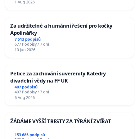
1 Aug 2026
Za udržitelné a humánní řešení pro kočky
Apolinářky
7 513 podpisů
677 Podpisy / 7 dní
10 Jun 2026
Petice za zachování suverenity Katedry
divadelní vědy na FF UK
407 podpisů
407 Podpisy / 7 dní
6 Aug 2026
ŽÁDÁME VYŠŠÍ TRESTY ZA TÝRÁNÍ ZVÍŘAT
153 685 podpisů