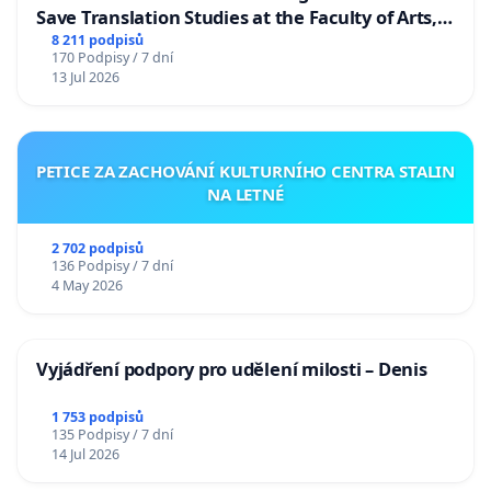
Save Translation Studies at the Faculty of Arts,
Charles University
8 211 podpisů
170 Podpisy / 7 dní
13 Jul 2026
PETICE ZA ZACHOVÁNÍ KULTURNÍHO CENTRA STALIN
NA LETNÉ
2 702 podpisů
136 Podpisy / 7 dní
4 May 2026
Vyjádření podpory pro udělení milosti – Denis
1 753 podpisů
135 Podpisy / 7 dní
14 Jul 2026