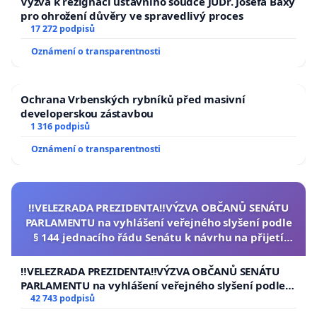
Výzva k rezignaci ústavního soudce JUDr. Josefa Baxy
pro ohrožení důvěry ve spravedlivý proces
17 272 podpisů
Oznámení o transparentnosti
Ochrana Vrbenských rybníků před masivní
developerskou zástavbou
1 316 podpisů
Oznámení o transparentnosti
‼️VELEZRADA PREZIDENTA‼️VÝZVA OBČANŮ SENÁTU
PARLAMENTU na vyhlášení veřejného slyšení podle
§ 144 jednacího řádu Senátu k návrhu na přijetí
usnesení k podání ústavní žaloby na prezidenta
republiky
‼️VELEZRADA PREZIDENTA‼️VÝZVA OBČANŮ SENÁTU
PARLAMENTU na vyhlášení veřejného slyšení podle §
144 jednacího řádu Senátu k návrhu na přijetí
42 743 podpisů
usnesení k podání ústavní žaloby na prezidenta