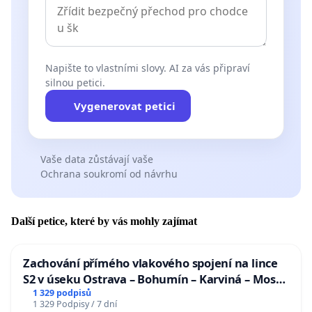
Napište to vlastními slovy. AI za vás připraví
silnou petici.
Vygenerovat petici
Vaše data zůstávají vaše
Ochrana soukromí od návrhu
Další petice, které by vás mohly zajímat
Zachování přímého vlakového spojení na lince
S2 v úseku Ostrava – Bohumín – Karviná – Mosty
u Jablunkova
1 329 podpisů
1 329 Podpisy / 7 dní