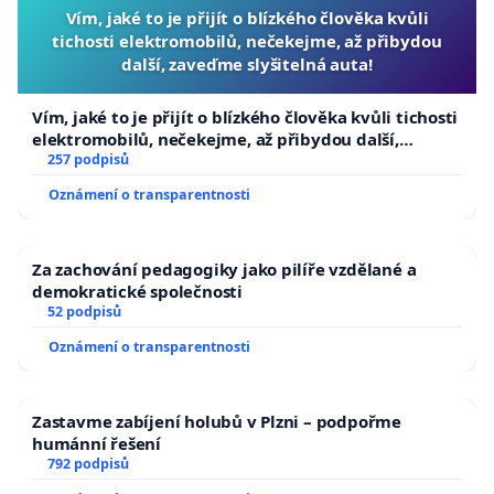
Vím, jaké to je přijít o blízkého člověka kvůli
tichosti elektromobilů, nečekejme, až přibydou
další, zaveďme slyšitelná auta!
Vím, jaké to je přijít o blízkého člověka kvůli tichosti
elektromobilů, nečekejme, až přibydou další,
zaveďme slyšitelná auta!
257 podpisů
Oznámení o transparentnosti
Za zachování pedagogiky jako pilíře vzdělané a
demokratické společnosti
52 podpisů
Oznámení o transparentnosti
Zastavme zabíjení holubů v Plzni – podpořme
humánní řešení
792 podpisů