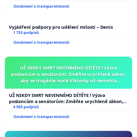
Oznámení o transparentnosti
Vyjádření podpory pro udělení milosti – Denis
1 753 podpisů
Oznámení o transparentnosti
UŽ NIKDY SMRT NEVINNÉHO DÍTĚTE ! Výzva
poslancům a senátorům: Změňte urychleně zákon,
aby se tragédie malé Viktorky už nemohla
opakovat!
UŽ NIKDY SMRT NEVINNÉHO DÍTĚTE ! Výzva
poslancům a senátorům: Změňte urychleně zákon,
aby se tragédie malé Viktorky už nemohla opakovat!
4 565 podpisů
Oznámení o transparentnosti