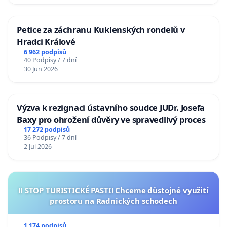
Petice za záchranu Kuklenských rondelů v
Hradci Králové
6 962 podpisů
40 Podpisy / 7 dní
30 Jun 2026
Výzva k rezignaci ústavního soudce JUDr. Josefa
Baxy pro ohrožení důvěry ve spravedlivý proces
17 272 podpisů
36 Podpisy / 7 dní
2 Jul 2026
‼️ STOP TURISTICKÉ PASTI! Chceme důstojné využití
prostoru na Radnických schodech
1 174 podpisů