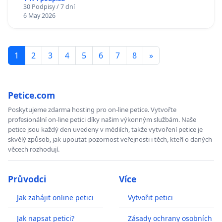
30 Podpisy / 7 dní
6 May 2026
1
2
3
4
5
6
7
8
»
Petice.com
Poskytujeme zdarma hosting pro on-line petice. Vytvořte
profesionální on-line petici díky našim výkonným službám. Naše
petice jsou každý den uvedeny v médiích, takže vytvoření petice je
skvělý způsob, jak upoutat pozornost veřejnosti i těch, kteří o daných
věcech rozhodují.
Průvodci
Více
Jak zahájit online petici
Vytvořit petici
Jak napsat petici?
Zásady ochrany osobních