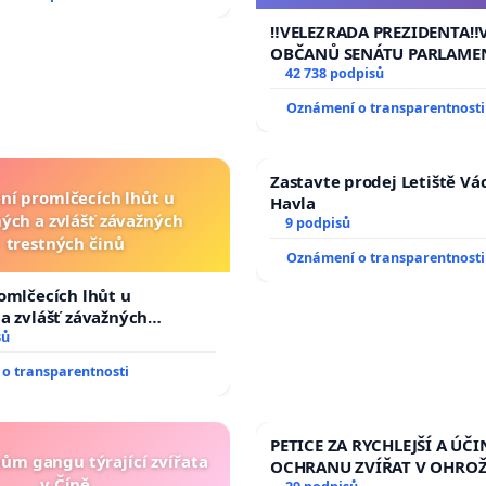
144 jednacího řádu Senát
na přijetí usnesení k podá
‼️VELEZRADA PREZIDENTA‼️
žaloby na prezidenta r
OBČANŮ SENÁTU PARLAME
vyhlášení veřejného slyšen
42 738 podpisů
144 jednacího řádu Senátu
Oznámení o transparentnosti
na přijetí usnesení k podá
žaloby na prezidenta repu
Zastavte prodej Letiště Vá
ní promlčecích lhůt u
Havla
ých a zvlášť závažných
9 podpisů
trestných činů
Oznámení o transparentnosti
omlčecích lhůt u
a zvlášť závažných
činů
sů
o transparentnosti
PETICE ZA RYCHLEJŠÍ A ÚČI
nům gangu týrající zvířata
OCHRANU ZVÍŘAT V OHRO
v Číně