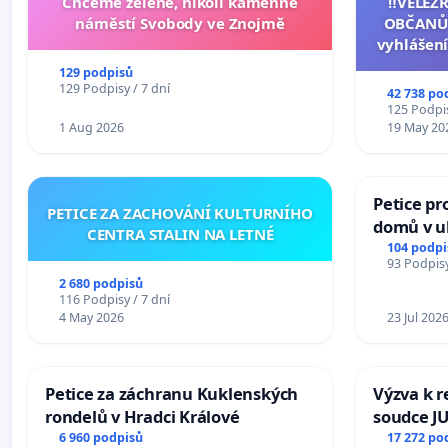
Chceme zelené, nikoli kamenné
‼️VELEZ
náměstí Svobody ve Znojmě
OBČANŮ
vyhlášení
144 jedna
129 podpisů
na přijet
129 Podpisy / 7 dní
42 738 po
žaloby 
125 Podpis
1 Aug 2026
19 May 20
Petice pr
PETICE ZA ZACHOVÁNÍ KULTURNÍHO
domů v ul
CENTRA STALIN NA LETNÉ
Pardubic
104 podpi
93 Podpisy
2 680 podpisů
116 Podpisy / 7 dní
4 May 2026
23 Jul 202
Petice za záchranu Kuklenských
Výzva k r
rondelů v Hradci Králové
soudce JU
ohrožení 
6 960 podpisů
17 272 po