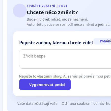
SPUSŤTE VLASTNÍ PETICI
Chcete něco změnit?
Bude-li člověk mlčet, nic se nezmění.
Autor této petice se rozhodl něco změnit a jednat.
Pohán
Popište změnu, kterou chcete vidět
Napište to vlastními slovy. AI za vás připraví silnou peti
Vygenerovat petici
Vaše data zůstávají vaše
Ochrana soukromí od návrhu