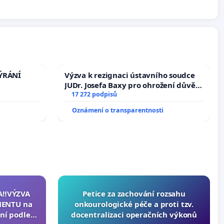
TÝRÁNÍ
Výzva k rezignaci ústavního soudce
JUDr. Josefa Baxy pro ohrožení důvěry
ve spravedlivý proces
17 272 podpisů
Oznámení o transparentnosti
A‼️VÝZVA
Petice za zachování rozsahu
ENTU na
onkourologické péče a proti tzv.
ní podle §
docentralizaci operačních výkonů