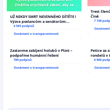
Změňte urychleně zákon, aby se
tragédie malé Viktorky už nemohla
Trest člen
opakovat!
Číně
UŽ NIKDY SMRT NEVINNÉHO DÍTĚTE !
7 748 podp
Výzva poslancům a senátorům:
Změňte urychleně zákon, aby se
4 565 podpisů
Oznámení 
tragédie malé Viktorky už nemohla
Oznámení o transparentnosti
opakovat!
Zastavme zabíjení holubů v Plzni –
Petice za 
podpořme humánní řešení
rondelů v 
789 podpisů
6 960 podp
Oznámení o transparentnosti
Oznámení 