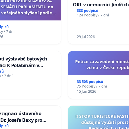
RADA PREZIDENTA‼️VÝZVA
ORL v nemocnici Jindřic
 SENÁTU PARLAMENTU na
Hradec
388 podpisů
 veřejného slyšení podle §
124 Podpisy / 7 dní
cího řádu Senátu k návrhu
í usnesení k podání ústavní
dpisů
na prezidenta republiky
y / 7 dní
26
29 Jul 2026
oti výstavbě bytových
Petice za zavedení mens
ici K Polabinám v
volna v České repub
ích
sů
 / 7 dní
33 503 podpisů
75 Podpisy / 7 dní
6
15 Jun 2026
ezignaci ústavního
‼️ STOP TURISTICKÉ PAST
Dr. Josefa Baxy pro
důstojné využití pros
důvěry ve spravedlivý
dpisů
Radnických schod