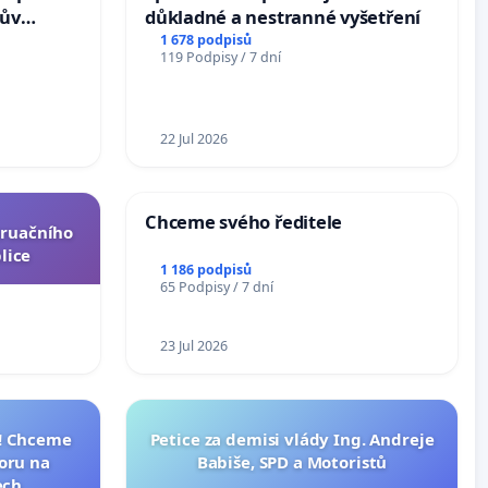
hův
důkladné a nestranné vyšetření
1 678 podpisů
119 Podpisy / 7 dní
22 Jul 2026
Chceme svého ředitele
truačního
lice
1 186 podpisů
65 Podpisy / 7 dní
23 Jul 2026
I! Chceme
Petice za demisi vlády Ing. Andreje
toru na
Babiše, SPD a Motoristů
ech