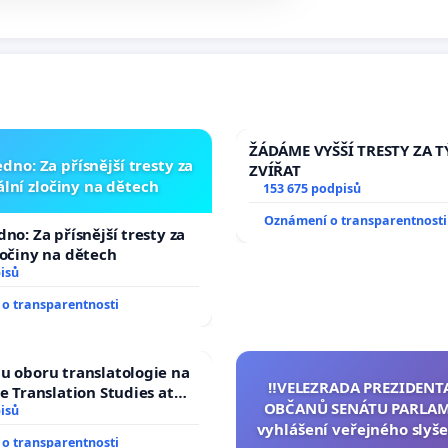
ŽÁDÁME VYŠŠÍ TRESTY ZA 
dno: Za přísnější tresty za
ZVÍŘAT
lní zločiny na dětech
153 675 podpisů
Oznámení o transparentnosti
no: Za přísnější tresty za
ločiny na dětech
isů
o transparentnosti
u oboru translatologie na
‼️VELEZRADA PREZIDENT
ve Translation Studies at
OBČANŮ SENÁTU PARLAM
 of Arts, Charles
isů
vyhlášení veřejného slyše
o transparentnosti