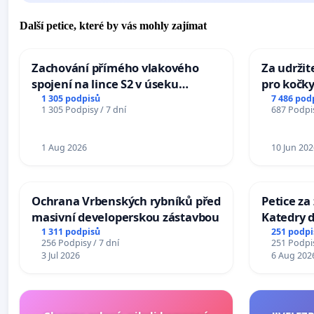
Další petice, které by vás mohly zajímat
Zachování přímého vlakového
Za udržit
spojení na lince S2 v úseku
pro kočky
Ostrava – Bohumín – Karviná –
1 305 podpisů
7 486 pod
1 305 Podpisy / 7 dní
687 Podpis
Mosty u Jablunkova
1 Aug 2026
10 Jun 202
Ochrana Vrbenských rybníků před
Petice za
masivní developerskou zástavbou
Katedry d
1 311 podpisů
251 podpi
256 Podpisy / 7 dní
251 Podpis
3 Jul 2026
6 Aug 202