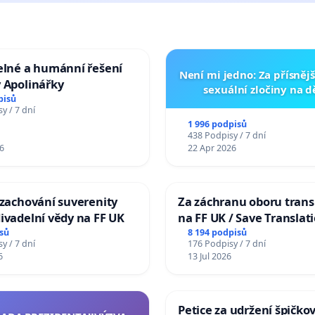
elné a humánní řešení
Není mi jedno: Za přísnějš
 Apolinářky
sexuální zločiny na 
pisů
y / 7 dní
1 996 podpisů
438 Podpisy / 7 dní
6
22 Apr 2026
 zachování suverenity
Za záchranu oboru trans
ivadelní vědy na FF UK
na FF UK / Save Translat
Studies at the Faculty of 
sů
8 194 podpisů
y / 7 dní
176 Podpisy / 7 dní
Charles University
6
13 Jul 2026
Petice za udržení špičko