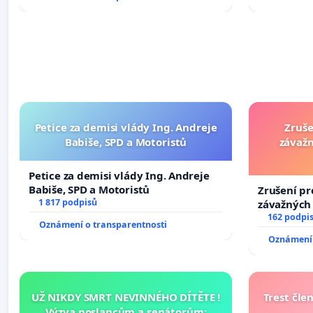
Petice za demisi vlády Ing. Andreje
Zruše
Babiše, SPD a Motoristů
závažn
Petice za demisi vlády Ing. Andreje
Babiše, SPD a Motoristů
Zrušení pr
1 817 podpisů
závažných 
trestných 
162 podpi
Oznámení o transparentnosti
Oznámení 
UŽ NIKDY SMRT NEVINNÉHO DÍTĚTE !
Trest čle
Výzva poslancům a senátorům: