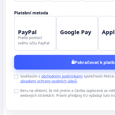
Platební metoda
PayPal
Google Pay
Appl
Plaťte pomocí
svého účtu PayPal
Pokračovat k platb
Souhlasím s
obchodními podmínkami
společnosti Petic
zásadami ochrany osobních údajů
.
Beru na vědomí, že mé jméno a částka zaplacená za rek
webových stránkách. Právní předpisy EU vyžadují tuto tr