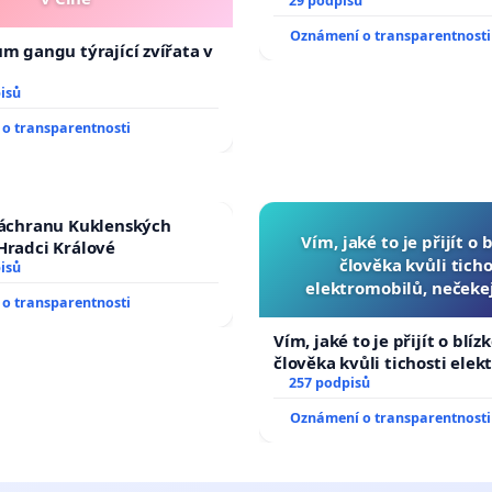
29 podpisů
Oznámení o transparentnosti
ům gangu týrající zvířata v
isů
o transparentnosti
záchranu Kuklenských
Vím, jaké to je přijít o 
Hradci Králové
člověka kvůli ticho
isů
elektromobilů, nečeke
o transparentnosti
přibydou další, zaveďme 
auta!
Vím, jaké to je přijít o blíz
člověka kvůli tichosti elek
nečekejme, až přibydou dal
257 podpisů
zaveďme slyšitelná auta!
Oznámení o transparentnosti