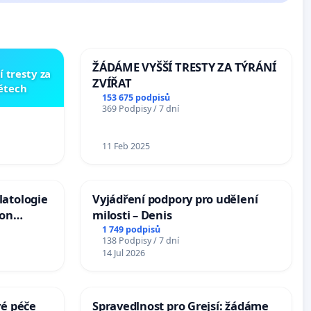
ŽÁDÁME VYŠŠÍ TRESTY ZA TÝRÁNÍ
í tresty za
ZVÍŘAT
dětech
153 675 podpisů
369 Podpisy / 7 dní
11 Feb 2025
latologie
Vyjádření podpory pro udělení
ion
milosti – Denis
Arts,
1 749 podpisů
138 Podpisy / 7 dní
14 Jul 2026
vé péče
Spravedlnost pro Grejsí: žádáme