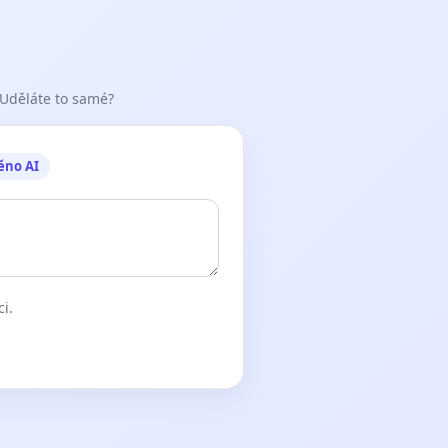
 Uděláte to samé?
ěno AI
ci.