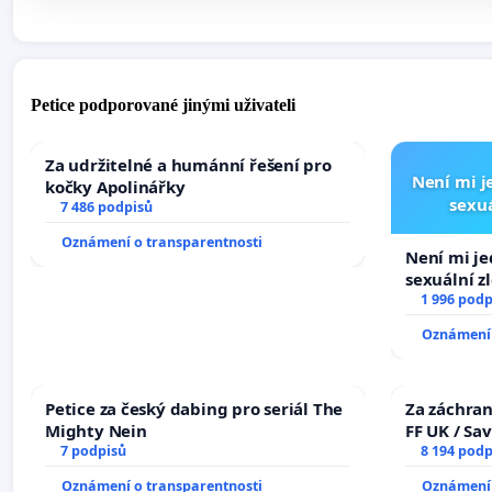
Petice podporované jinými uživateli
Za udržitelné a humánní řešení pro
Není mi je
kočky Apolinářky
sexuá
7 486 podpisů
Oznámení o transparentnosti
Není mi jed
sexuální z
1 996 podp
Oznámení 
Petice za český dabing pro seriál The
Za záchran
Mighty Nein
FF UK / Sa
7 podpisů
the Faculty
8 194 podp
University
Oznámení o transparentnosti
Oznámení 