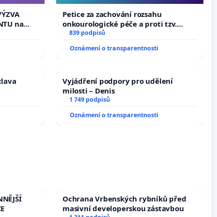
u k návrhu
ní ústavní
VÝZVA
Petice za zachování rozsahu
epubliky
NTU na
onkourologické péče a proti tzv.
í podle §
docentralizaci operačních výkonů
839 podpisů
 k návrhu
Oznámení o transparentnosti
ní ústavní
bliky
clava
Vyjádření podpory pro udělení
milosti – Denis
1 749 podpisů
Oznámení o transparentnosti
NNĚJŠÍ
Ochrana Vrbenských rybníků před
ŽE
masivní developerskou zástavbou