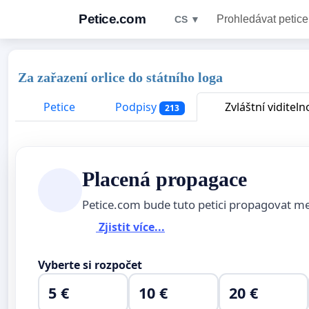
Petice.com
Prohledávat petice
CS ▼
Za zařazení orlice do státního loga
Petice
Podpisy
Zvláštní viditeln
213
Placená propagace
Petice.com bude tuto petici propagovat m
Zjistit více...
Vyberte si rozpočet
5 €
10 €
20 €