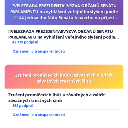
‼️VELEZRADA PREZIDENTA‼️VÝZVA OBČANŮ SENÁTU
PARLAMENTU na vyhlášení veřejného slyšení podle
§ 144 jednacího řádu Senátu k návrhu na přijetí
usnesení k podání ústavní žaloby na prezidenta
republiky
‼️VELEZRADA PREZIDENTA‼️VÝZVA OBČANŮ SENÁTU
PARLAMENTU na vyhlášení veřejného slyšení podle §
144 jednacího řádu Senátu k návrhu na přijetí
42 729 podpisů
usnesení k podání ústavní žaloby na prezidenta
Oznámení o transparentnosti
republiky
Zrušení promlčecích lhůt u závažných a zvlášť
závažných trestných činů
Zrušení promlčecích lhůt u závažných a zvlášť
závažných trestných činů
162 podpisů
Oznámení o transparentnosti