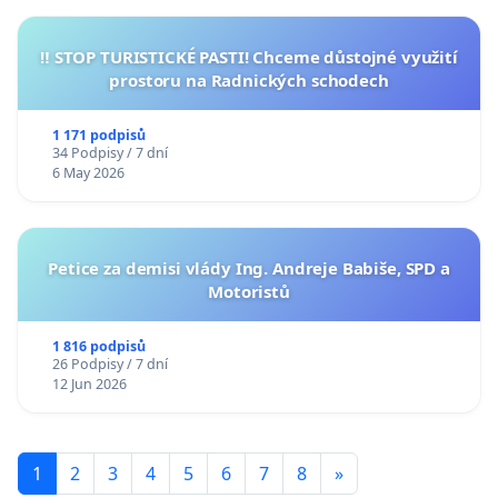
‼️ STOP TURISTICKÉ PASTI! Chceme důstojné využití
prostoru na Radnických schodech
1 171 podpisů
34 Podpisy / 7 dní
6 May 2026
Petice za demisi vlády Ing. Andreje Babiše, SPD a
Motoristů
1 816 podpisů
26 Podpisy / 7 dní
12 Jun 2026
1
2
3
4
5
6
7
8
»