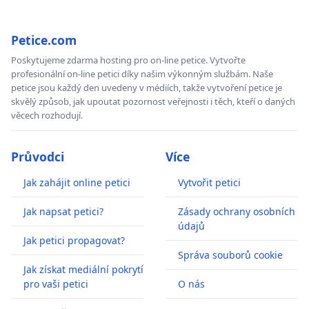
Petice.com
Poskytujeme zdarma hosting pro on-line petice. Vytvořte
profesionální on-line petici díky našim výkonným službám. Naše
petice jsou každý den uvedeny v médiích, takže vytvoření petice je
skvělý způsob, jak upoutat pozornost veřejnosti i těch, kteří o daných
věcech rozhodují.
Průvodci
Více
Jak zahájit online petici
Vytvořit petici
Jak napsat petici?
Zásady ochrany osobních
údajů
Jak petici propagovat?
Správa souborů cookie
Jak získat mediální pokrytí
pro vaši petici
O nás