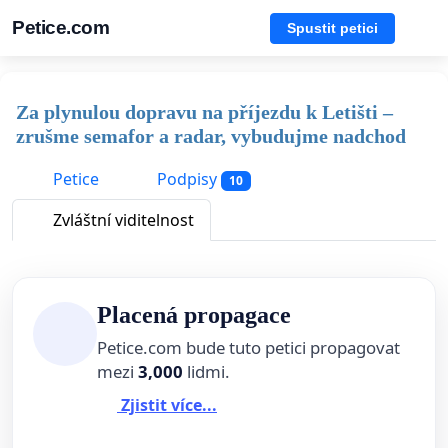
Petice.com
Spustit petici
Za plynulou dopravu na příjezdu k Letišti –
zrušme semafor a radar, vybudujme nadchod
Petice
Podpisy
10
Zvláštní viditelnost
Placená propagace
Petice.com bude tuto petici propagovat
mezi
3,000
lidmi.
Zjistit více...