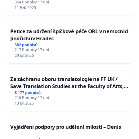
364 Podpisy / 7 dní
11 Feb 2025
Petice za udržení špičkové péče ORL v nemocnici
Jindřichův Hradec
382 podpisů
217 Podpisy / 7 dní
29 Jul 2026
Za záchranu oboru translatologie na FF UK /
Save Translation Studies at the Faculty of Arts,
Charles University
8 177 podpisů
216 Podpisy / 7 dní
13 Jul 2026
Vyjádření podpory pro udělení milosti – Denis