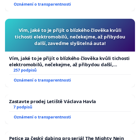
Oznámení o transparentnosti
Vím, jaké to je přijít o blízkého člověka kvůli
tichosti elektromobilů, nečekejme, až přibydou
další, zaveďme slyšitelná auta!
Vím, jaké to je přijít o blízkého člověka kvůli tichosti
elektromobilů, nečekejme, až přibydou další,
zaveďme slyšitelná auta!
257 podpisů
Oznámení o transparentnosti
Zastavte prodej Letiště Václava Havla
7 podpisů
Oznámení o transparentnosti
Petice za český dabing pro seriál The Mighty Nein