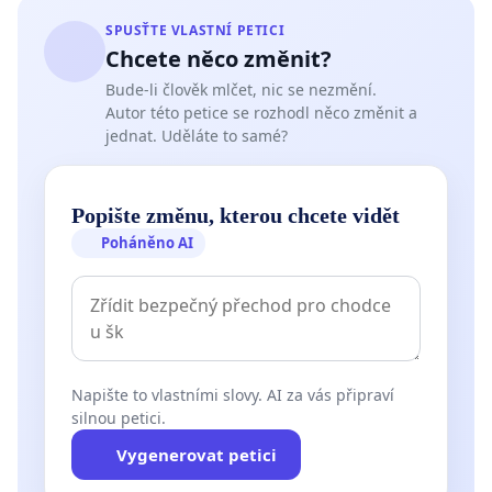
SPUSŤTE VLASTNÍ PETICI
Chcete něco změnit?
Bude-li člověk mlčet, nic se nezmění.
Autor této petice se rozhodl něco změnit a
jednat. Uděláte to samé?
Popište změnu, kterou chcete vidět
Poháněno AI
Napište to vlastními slovy. AI za vás připraví
silnou petici.
Vygenerovat petici