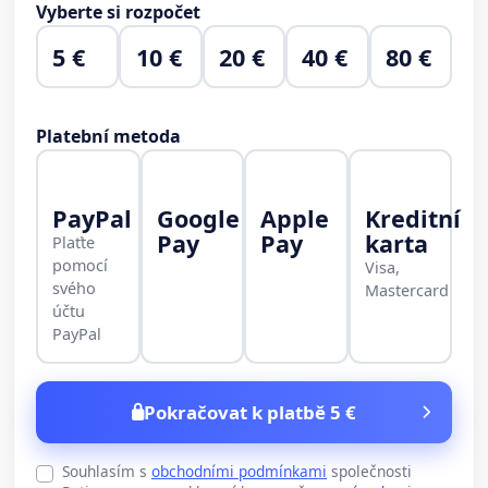
Vyberte si rozpočet
5 €
10 €
20 €
40 €
80 €
Platební metoda
PayPal
Google
Apple
Kreditní
Pay
Pay
karta
Plaťte
pomocí
Visa,
svého
Mastercard
účtu
PayPal
Pokračovat k platbě 5 €
Souhlasím s
obchodními podmínkami
společnosti