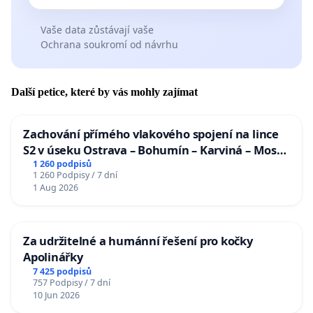
Vaše data zůstávají vaše
Ochrana soukromí od návrhu
Další petice, které by vás mohly zajímat
Zachování přímého vlakového spojení na lince
S2 v úseku Ostrava – Bohumín – Karviná – Mosty
u Jablunkova
1 260 podpisů
1 260 Podpisy / 7 dní
1 Aug 2026
Za udržitelné a humánní řešení pro kočky
Apolinářky
7 425 podpisů
757 Podpisy / 7 dní
10 Jun 2026