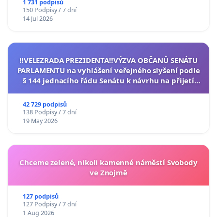
1 731 podpisů
150 Podpisy / 7 dní
14 Jul 2026
‼️VELEZRADA PREZIDENTA‼️VÝZVA OBČANŮ SENÁTU
PARLAMENTU na vyhlášení veřejného slyšení podle
§ 144 jednacího řádu Senátu k návrhu na přijetí
usnesení k podání ústavní žaloby na prezidenta
republiky
42 729 podpisů
138 Podpisy / 7 dní
19 May 2026
Chceme zelené, nikoli kamenné náměstí Svobody
ve Znojmě
127 podpisů
127 Podpisy / 7 dní
1 Aug 2026