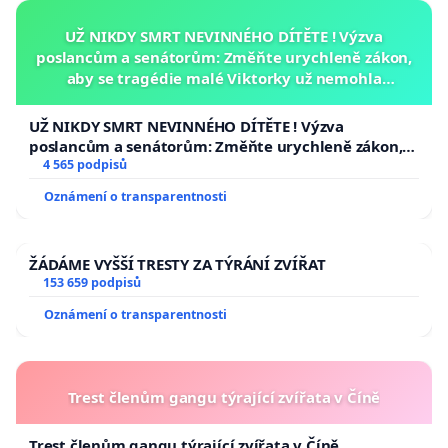
UŽ NIKDY SMRT NEVINNÉHO DÍTĚTE ! Výzva
poslancům a senátorům: Změňte urychleně zákon,
aby se tragédie malé Viktorky už nemohla
opakovat!
UŽ NIKDY SMRT NEVINNÉHO DÍTĚTE ! Výzva
poslancům a senátorům: Změňte urychleně zákon,
aby se tragédie malé Viktorky už nemohla opakovat!
4 565 podpisů
Oznámení o transparentnosti
ŽÁDÁME VYŠŠÍ TRESTY ZA TÝRÁNÍ ZVÍŘAT
153 659 podpisů
Oznámení o transparentnosti
Trest členům gangu týrající zvířata v Číně
Trest členům gangu týrající zvířata v Číně