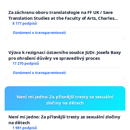
Za záchranu oboru translatologie na FF UK / Save
Translation Studies at the Faculty of Arts, Charles
University
8 177 podpisů
Oznámení o transparentnosti
Výzva k rezignaci ústavního soudce JUDr. Josefa Baxy
pro ohrožení důvěry ve spravedlivý proces
17 270 podpisů
Oznámení o transparentnosti
Není mi jedno: Za přísnější tresty za sexuální
zločiny na dětech
Není mi jedno: Za přísnější tresty za sexuální zločiny
na dětech
1 981 podpisů