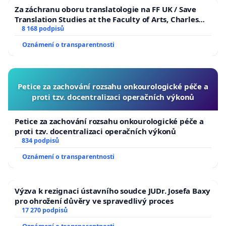
Za záchranu oboru translatologie na FF UK / Save
Translation Studies at the Faculty of Arts, Charles
University
8 168 podpisů
Oznámení o transparentnosti
Petice za zachování rozsahu onkourologické péče a
proti tzv. docentralizaci operačních výkonů
Petice za zachování rozsahu onkourologické péče a
proti tzv. docentralizaci operačních výkonů
834 podpisů
Oznámení o transparentnosti
Výzva k rezignaci ústavního soudce JUDr. Josefa Baxy
pro ohrožení důvěry ve spravedlivý proces
17 270 podpisů