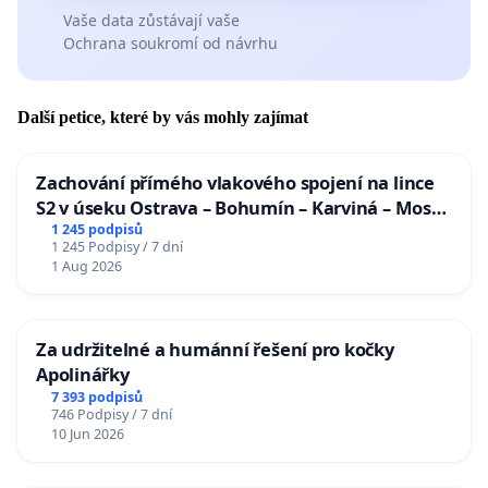
Vaše data zůstávají vaše
Ochrana soukromí od návrhu
Další petice, které by vás mohly zajímat
Zachování přímého vlakového spojení na lince
S2 v úseku Ostrava – Bohumín – Karviná – Mosty
u Jablunkova
1 245 podpisů
1 245 Podpisy / 7 dní
1 Aug 2026
Za udržitelné a humánní řešení pro kočky
Apolinářky
7 393 podpisů
746 Podpisy / 7 dní
10 Jun 2026