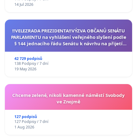
14 Jul 2026
‼️VELEZRADA PREZIDENTA‼️VÝZVA OBČANŮ SENÁTU
PARLAMENTU na vyhlášení veřejného slyšení podle
§ 144 jednacího řádu Senátu k návrhu na přijetí
usnesení k podání ústavní žaloby na prezidenta
republiky
42 729 podpisů
138 Podpisy / 7 dní
19 May 2026
Chceme zelené, nikoli kamenné náměstí Svobody
ve Znojmě
127 podpisů
127 Podpisy / 7 dní
1 Aug 2026