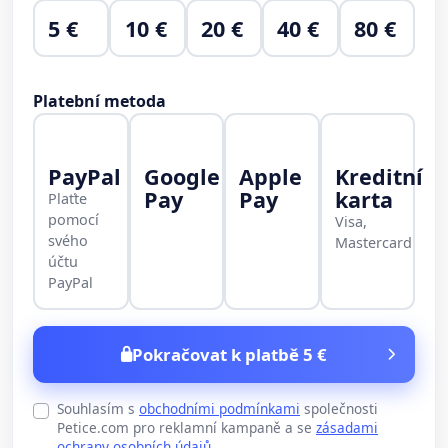
5 €
10 €
20 €
40 €
80 €
Platební metoda
PayPal
Google
Apple
Kreditní
Pay
Pay
karta
Plaťte
pomocí
Visa,
svého
Mastercard
účtu
PayPal
Pokračovat k platbě 5 €
Souhlasím s
obchodními podmínkami
společnosti
Petice.com pro reklamní kampaně a se
zásadami
ochrany osobních údajů
.