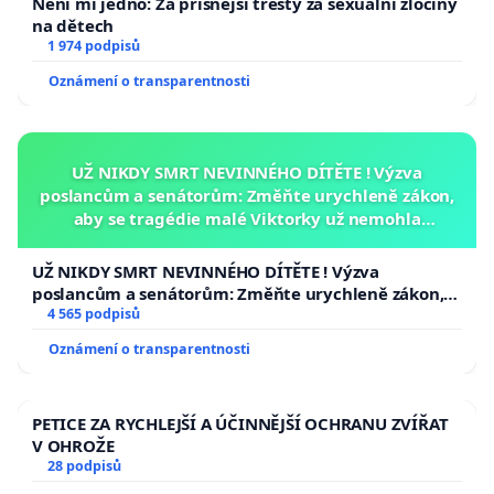
Není mi jedno: Za přísnější tresty za sexuální zločiny
na dětech
1 974 podpisů
Oznámení o transparentnosti
UŽ NIKDY SMRT NEVINNÉHO DÍTĚTE ! Výzva
poslancům a senátorům: Změňte urychleně zákon,
aby se tragédie malé Viktorky už nemohla
opakovat!
UŽ NIKDY SMRT NEVINNÉHO DÍTĚTE ! Výzva
poslancům a senátorům: Změňte urychleně zákon,
aby se tragédie malé Viktorky už nemohla opakovat!
4 565 podpisů
Oznámení o transparentnosti
PETICE ZA RYCHLEJŠÍ A ÚČINNĚJŠÍ OCHRANU ZVÍŘAT
V OHROŽE
28 podpisů