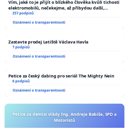
Vím, jaké to je přijít o blízkého člověka kvůli tichosti
elektromobilů, nečekejme, až přibydou další,
zaveďme slyšitelná auta!
257 podpisů
Oznámení o transparentnosti
Zastavte prodej Letiště Václava Havla
7 podpisů
Oznámení o transparentnosti
Petice za český dabing pro seriál The Mighty Nein
6 podpisů
Oznámení o transparentnosti
Petice za demisi vlády Ing. Andreje Babiše, SPD a
Motoristů