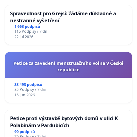
Spravedlnost pro Grejsí: žádáme důkladné a
nestranné vyšetření
1 663 podpisů
115 Podpisy / 7 dní
22 Jul 2026
Petice za zavedení menstruačního volna v České
republice
33 493 podpisů
85 Podpisy / 7 dní
15 Jun 2026
Petice proti výstavbě bytových domů v ulici K
Polabinám v Pardubicích
90 podpisů
79 Podpisy / 7 dní