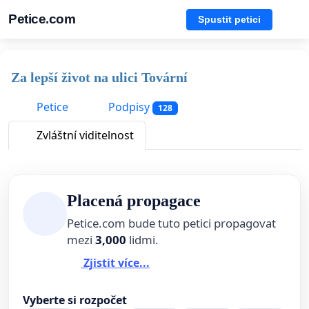
Petice.com
Spustit petici
Za lepší život na ulici Tovární
Petice
Podpisy
128
Zvláštní viditelnost
Placená propagace
Petice.com bude tuto petici propagovat
mezi
3,000
lidmi.
Zjistit více...
Vyberte si rozpočet