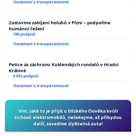
Oznámení o transparentnosti
Zastavme zabíjení holubů v Plzni – podpořme
humánní řešení
786 podpisů
Oznámení o transparentnosti
Petice za záchranu Kuklenských rondelů v Hradci
Králové
6 955 podpisů
Oznámení o transparentnosti
Vím, jaké to je přijít o blízkého člověka kvůli
tichosti elektromobilů, nečekejme, až přibydou
další, zaveďme slyšitelná auta!