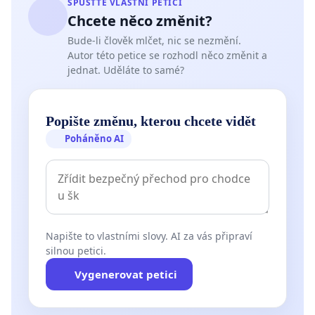
SPUSŤTE VLASTNÍ PETICI
Chcete něco změnit?
Bude-li člověk mlčet, nic se nezmění.
Autor této petice se rozhodl něco změnit a
jednat. Uděláte to samé?
Popište změnu, kterou chcete vidět
Poháněno AI
Napište to vlastními slovy. AI za vás připraví
silnou petici.
Vygenerovat petici