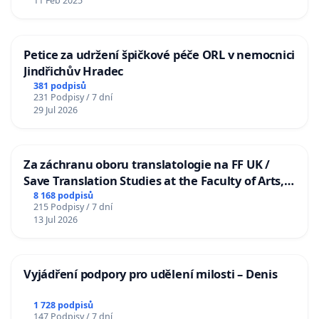
11 Feb 2025
Petice za udržení špičkové péče ORL v nemocnici
Jindřichův Hradec
381 podpisů
231 Podpisy / 7 dní
29 Jul 2026
Za záchranu oboru translatologie na FF UK /
Save Translation Studies at the Faculty of Arts,
Charles University
8 168 podpisů
215 Podpisy / 7 dní
13 Jul 2026
Vyjádření podpory pro udělení milosti – Denis
1 728 podpisů
147 Podpisy / 7 dní