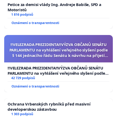
Petice za demisi vlády Ing. Andreje Babiše, SPD a
Motoristů
1 816 podpisů
Oznámení o transparentnosti
‼️VELEZRADA PREZIDENTA‼️VÝZVA OBČANŮ SENÁTU
PARLAMENTU na vyhlášení veřejného slyšení podle
§ 144 jednacího řádu Senátu k návrhu na přijetí
usnesení k podání ústavní žaloby na prezidenta
republiky
‼️VELEZRADA PREZIDENTA‼️VÝZVA OBČANŮ SENÁTU
PARLAMENTU na vyhlášení veřejného slyšení podle §
144 jednacího řádu Senátu k návrhu na přijetí
42 729 podpisů
usnesení k podání ústavní žaloby na prezidenta
Oznámení o transparentnosti
republiky
Ochrana Vrbenských rybníků před masivní
developerskou zástavbou
1 303 podpisů