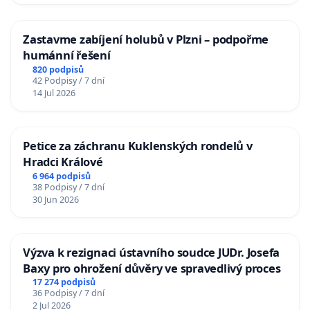
Zastavme zabíjení holubů v Plzni – podpořme
humánní řešení
820 podpisů
42 Podpisy / 7 dní
14 Jul 2026
Petice za záchranu Kuklenských rondelů v
Hradci Králové
6 964 podpisů
38 Podpisy / 7 dní
30 Jun 2026
Výzva k rezignaci ústavního soudce JUDr. Josefa
Baxy pro ohrožení důvěry ve spravedlivý proces
17 274 podpisů
36 Podpisy / 7 dní
2 Jul 2026