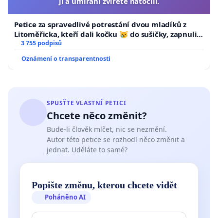
ji a umírání zvířete natočili.
Petice za spravedlivé potrestání dvou mladíků z
Litoměřicka, kteří dali kočku 😿 do sušičky, zapnuli ji
a umírání zvířete natočili.
3 755 podpisů
Oznámení o transparentnosti
SPUSŤTE VLASTNÍ PETICI
Chcete něco změnit?
Bude-li člověk mlčet, nic se nezmění.
Autor této petice se rozhodl něco změnit a
jednat. Uděláte to samé?
Popište změnu, kterou chcete vidět
Poháněno AI