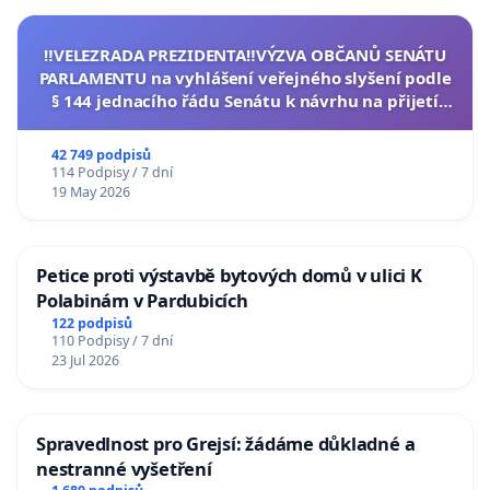
‼️VELEZRADA PREZIDENTA‼️VÝZVA OBČANŮ SENÁTU
PARLAMENTU na vyhlášení veřejného slyšení podle
§ 144 jednacího řádu Senátu k návrhu na přijetí
usnesení k podání ústavní žaloby na prezidenta
republiky
42 749 podpisů
114 Podpisy / 7 dní
19 May 2026
Petice proti výstavbě bytových domů v ulici K
Polabinám v Pardubicích
122 podpisů
110 Podpisy / 7 dní
23 Jul 2026
Spravedlnost pro Grejsí: žádáme důkladné a
nestranné vyšetření