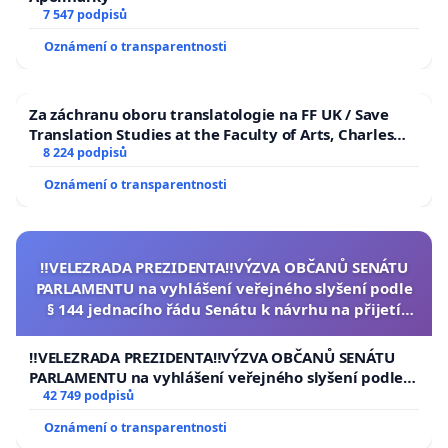
7 547 podpisů
Oznámení o transparentnosti
Za záchranu oboru translatologie na FF UK / Save
Translation Studies at the Faculty of Arts, Charles
University
8 224 podpisů
Oznámení o transparentnosti
‼️VELEZRADA PREZIDENTA‼️VÝZVA OBČANŮ SENÁTU
PARLAMENTU na vyhlášení veřejného slyšení podle
§ 144 jednacího řádu Senátu k návrhu na přijetí
usnesení k podání ústavní žaloby na prezidenta
republiky
‼️VELEZRADA PREZIDENTA‼️VÝZVA OBČANŮ SENÁTU
PARLAMENTU na vyhlášení veřejného slyšení podle §
144 jednacího řádu Senátu k návrhu na přijetí
42 749 podpisů
usnesení k podání ústavní žaloby na prezidenta
Oznámení o transparentnosti
republiky