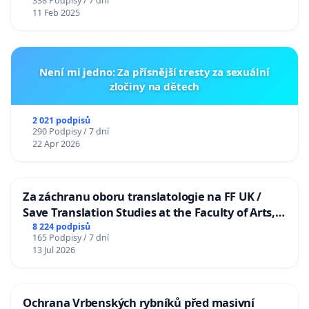
338 Podpisy / 7 dní
11 Feb 2025
Není mi jedno: Za přísnější tresty za sexuální
zločiny na dětech
2 021 podpisů
290 Podpisy / 7 dní
22 Apr 2026
Za záchranu oboru translatologie na FF UK /
Save Translation Studies at the Faculty of Arts,
Charles University
8 224 podpisů
165 Podpisy / 7 dní
13 Jul 2026
Ochrana Vrbenských rybníků před masivní