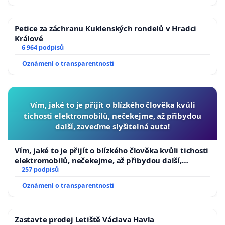
Petice za záchranu Kuklenských rondelů v Hradci
Králové
6 964 podpisů
Oznámení o transparentnosti
Vím, jaké to je přijít o blízkého člověka kvůli
tichosti elektromobilů, nečekejme, až přibydou
další, zaveďme slyšitelná auta!
Vím, jaké to je přijít o blízkého člověka kvůli tichosti
elektromobilů, nečekejme, až přibydou další,
zaveďme slyšitelná auta!
257 podpisů
Oznámení o transparentnosti
Zastavte prodej Letiště Václava Havla