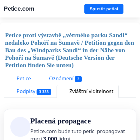
Petice.com
Spustit petici
Petice proti výstavbě „větrného parku Sandl“
nedaleko Pohoří na Šumavě / Petition gegen den
Bau des „Windparks Sandl“ in der Nähe von
Pohoří na Šumavě (Deutsche Version der
Petition finden Sie unten)
Petice
Oznámení
2
Podpisy
Zvláštní viditelnost
3 333
Placená propagace
Petice.com bude tuto petici propagovat
mezi
3,000
lidmi.