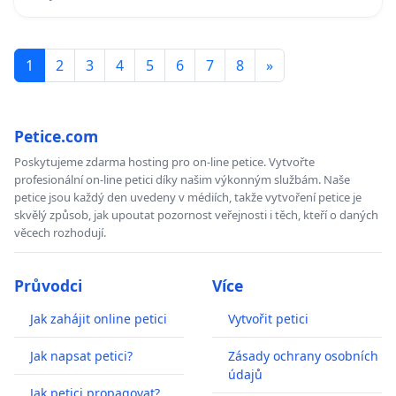
1
2
3
4
5
6
7
8
»
Petice.com
Poskytujeme zdarma hosting pro on-line petice. Vytvořte
profesionální on-line petici díky našim výkonným službám. Naše
petice jsou každý den uvedeny v médiích, takže vytvoření petice je
skvělý způsob, jak upoutat pozornost veřejnosti i těch, kteří o daných
věcech rozhodují.
Průvodci
Více
Jak zahájit online petici
Vytvořit petici
Jak napsat petici?
Zásady ochrany osobních
údajů
Jak petici propagovat?