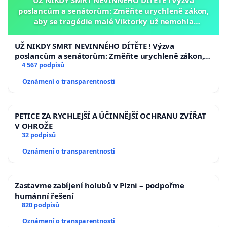
UŽ NIKDY SMRT NEVINNÉHO DÍTĚTE ! Výzva
poslancům a senátorům: Změňte urychleně zákon,
aby se tragédie malé Viktorky už nemohla
opakovat!
UŽ NIKDY SMRT NEVINNÉHO DÍTĚTE ! Výzva
poslancům a senátorům: Změňte urychleně zákon,
aby se tragédie malé Viktorky už nemohla opakovat!
4 567 podpisů
Oznámení o transparentnosti
PETICE ZA RYCHLEJŠÍ A ÚČINNĚJŠÍ OCHRANU ZVÍŘAT
V OHROŽE
32 podpisů
Oznámení o transparentnosti
Zastavme zabíjení holubů v Plzni – podpořme
humánní řešení
820 podpisů
Oznámení o transparentnosti