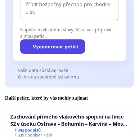
Napište to vlastními slovy. AI za vás připraví
silnou petici.
Vygenerovat petici
Vaše data zůstávají vaše
Ochrana soukromí od návrhu
Další petice, které by vás mohly zajímat
Zachování přímého vlakového spojení na lince
S2 v úseku Ostrava – Bohumín – Karviná – Mosty
u Jablunkova
1 342 podpisů
1 339 Podpisy / 7 dní