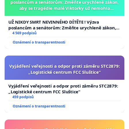
poslancům a senátorům: Změňte urychleně zákon,
aby se tragédie malé Viktorky už nemohla
opakovat!
UŽ NIKDY SMRT NEVINNÉHO DÍTĚTE ! Výzva
poslancům a senátorům: Změňte urychleně zákon,
aby se tragédie malé Viktorky už nemohla opakovat!
4 569 podpisů
Oznámení o transparentnosti
Vyjádření veřejnosti a odpor proti záměru STC2879:
„Logistické centrum FCC Sluštice“
Vyjádření veřejnosti a odpor proti záměru STC2879:
„Logistické centrum FCC Sluštice“
459 podpisů
Oznámení o transparentnosti