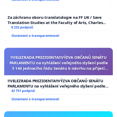
Za záchranu oboru translatologie na FF UK / Save
Translation Studies at the Faculty of Arts, Charles
University
8 232 podpisů
Oznámení o transparentnosti
‼️VELEZRADA PREZIDENTA‼️VÝZVA OBČANŮ SENÁTU
PARLAMENTU na vyhlášení veřejného slyšení podle
§ 144 jednacího řádu Senátu k návrhu na přijetí
usnesení k podání ústavní žaloby na prezidenta
republiky
‼️VELEZRADA PREZIDENTA‼️VÝZVA OBČANŮ SENÁTU
PARLAMENTU na vyhlášení veřejného slyšení podle §
144 jednacího řádu Senátu k návrhu na přijetí
42 751 podpisů
usnesení k podání ústavní žaloby na prezidenta
Oznámení o transparentnosti
republiky