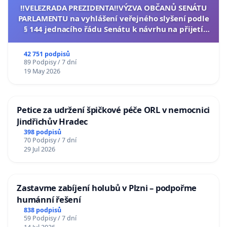
‼️VELEZRADA PREZIDENTA‼️VÝZVA OBČANŮ SENÁTU
PARLAMENTU na vyhlášení veřejného slyšení podle
§ 144 jednacího řádu Senátu k návrhu na přijetí
usnesení k podání ústavní žaloby na prezidenta
republiky
42 751 podpisů
89 Podpisy / 7 dní
19 May 2026
Petice za udržení špičkové péče ORL v nemocnici
Jindřichův Hradec
398 podpisů
70 Podpisy / 7 dní
29 Jul 2026
Zastavme zabíjení holubů v Plzni – podpořme
humánní řešení
838 podpisů
59 Podpisy / 7 dní