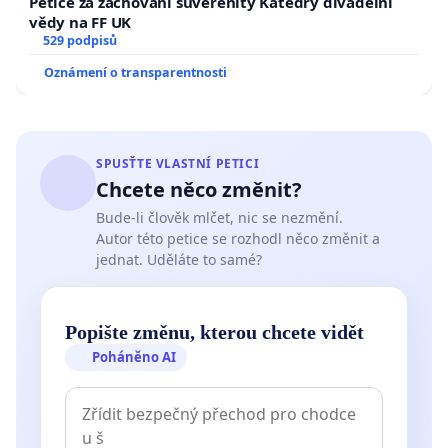
Petice za zachování suverenity Katedry divadelní
vědy na FF UK
529 podpisů
Oznámení o transparentnosti
SPUSŤTE VLASTNÍ PETICI
Chcete něco změnit?
Bude-li člověk mlčet, nic se nezmění.
Autor této petice se rozhodl něco změnit a
jednat. Uděláte to samé?
Popište změnu, kterou chcete vidět
Poháněno AI