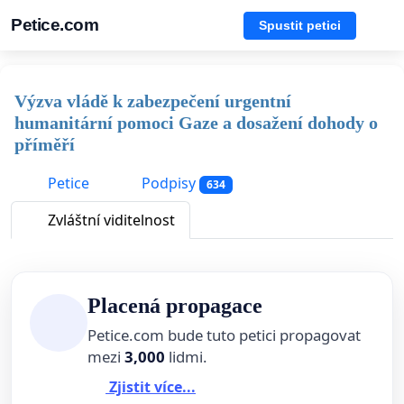
Petice.com
Spustit petici
Výzva vládě k zabezpečení urgentní
humanitární pomoci Gaze a dosažení dohody o
příměří
Petice
Podpisy
634
Zvláštní viditelnost
Placená propagace
Petice.com bude tuto petici propagovat
mezi
3,000
lidmi.
Zjistit více...