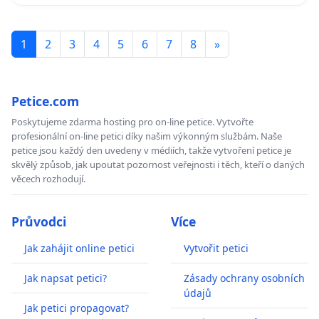
1
2
3
4
5
6
7
8
»
Petice.com
Poskytujeme zdarma hosting pro on-line petice. Vytvořte
profesionální on-line petici díky našim výkonným službám. Naše
petice jsou každý den uvedeny v médiích, takže vytvoření petice je
skvělý způsob, jak upoutat pozornost veřejnosti i těch, kteří o daných
věcech rozhodují.
Průvodci
Více
Jak zahájit online petici
Vytvořit petici
Jak napsat petici?
Zásady ochrany osobních
údajů
Jak petici propagovat?