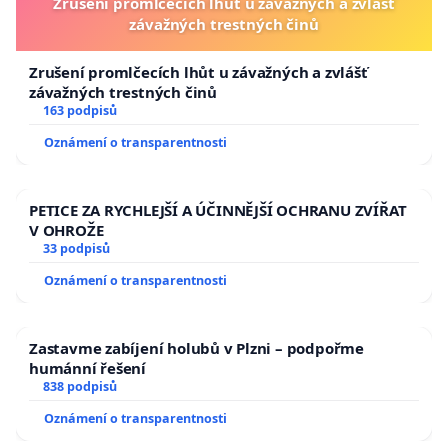
Zrušení promlčecích lhůt u závažných a zvlášť
závažných trestných činů
Zrušení promlčecích lhůt u závažných a zvlášť
závažných trestných činů
163 podpisů
Oznámení o transparentnosti
PETICE ZA RYCHLEJŠÍ A ÚČINNĚJŠÍ OCHRANU ZVÍŘAT
V OHROŽE
33 podpisů
Oznámení o transparentnosti
Zastavme zabíjení holubů v Plzni – podpořme
humánní řešení
838 podpisů
Oznámení o transparentnosti