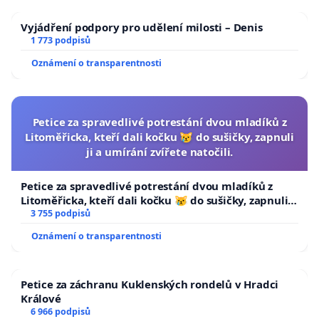
Vyjádření podpory pro udělení milosti – Denis
1 773 podpisů
Oznámení o transparentnosti
Petice za spravedlivé potrestání dvou mladíků z
Litoměřicka, kteří dali kočku 😿 do sušičky, zapnuli
ji a umírání zvířete natočili.
Petice za spravedlivé potrestání dvou mladíků z
Litoměřicka, kteří dali kočku 😿 do sušičky, zapnuli ji
a umírání zvířete natočili.
3 755 podpisů
Oznámení o transparentnosti
Petice za záchranu Kuklenských rondelů v Hradci
Králové
6 966 podpisů