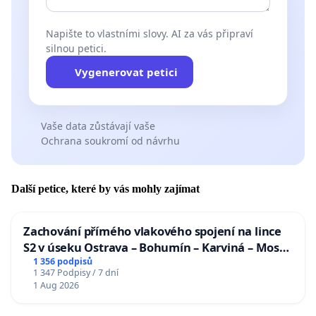
Napište to vlastními slovy. AI za vás připraví
silnou petici.
Vygenerovat petici
Vaše data zůstávají vaše
Ochrana soukromí od návrhu
Další petice, které by vás mohly zajímat
Zachování přímého vlakového spojení na lince
S2 v úseku Ostrava – Bohumín – Karviná – Mosty
u Jablunkova
1 356 podpisů
1 347 Podpisy / 7 dní
1 Aug 2026