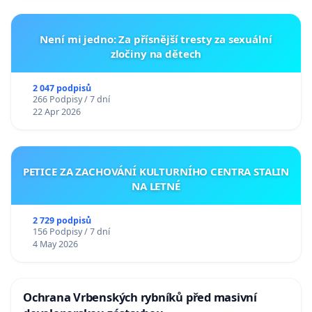
Není mi jedno: Za přísnější tresty za sexuální
zločiny na dětech
2 047 podpisů
266 Podpisy / 7 dní
22 Apr 2026
PETICE ZA ZACHOVÁNÍ KULTURNÍHO CENTRA STALIN
NA LETNÉ
2 729 podpisů
156 Podpisy / 7 dní
4 May 2026
Ochrana Vrbenských rybníků před masivní