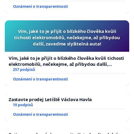
Oznámení o transparentnosti
Vím, jaké to je přijít o blízkého člověka kvůli
tichosti elektromobilů, nečekejme, až přibydou
další, zaveďme slyšitelná auta!
Vím, jaké to je přijít o blízkého člověka kvůli tichosti
elektromobilů, nečekejme, až přibydou další,
zaveďme slyšitelná auta!
257 podpisů
Oznámení o transparentnosti
Zastavte prodej Letiště Václava Havla
10 podpisů
Oznámení o transparentnosti