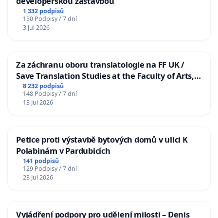
developerskou zástavbou
1 332 podpisů
150 Podpisy / 7 dní
3 Jul 2026
Za záchranu oboru translatologie na FF UK /
Save Translation Studies at the Faculty of Arts,
Charles University
8 232 podpisů
148 Podpisy / 7 dní
13 Jul 2026
Petice proti výstavbě bytových domů v ulici K
Polabinám v Pardubicích
141 podpisů
129 Podpisy / 7 dní
23 Jul 2026
Vyjádření podpory pro udělení milosti – Denis