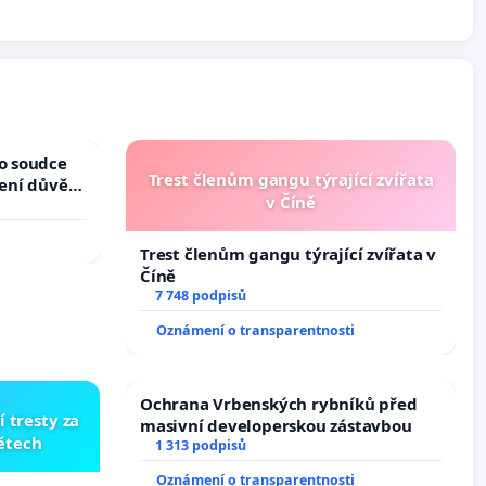
ho soudce
Trest členům gangu týrající zvířata
žení důvěry
v Číně
Trest členům gangu týrající zvířata v
Číně
7 748 podpisů
Oznámení o transparentnosti
Ochrana Vrbenských rybníků před
í tresty za
masivní developerskou zástavbou
dětech
1 313 podpisů
Oznámení o transparentnosti