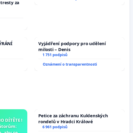
 tresty za
TÝRÁNÍ
Vyjádření podpory pro udělení
milosti – Denis
1 751 podpisů
Oznámení o transparentnosti
Petice za záchranu Kuklenských
 DÍTĚTE !
rondelů v Hradci Králové
átorům:
6 961 podpisů
, aby se