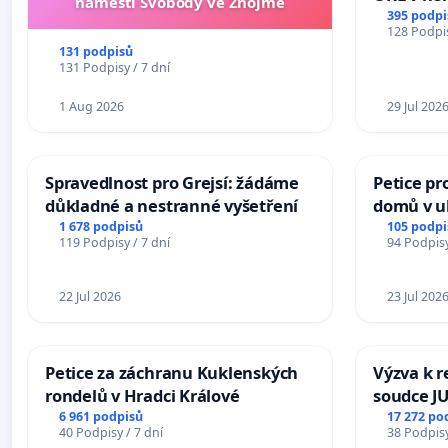
náměstí Svobody ve Znojmě
Hradec
395 podpi
128 Podpis
131 podpisů
131 Podpisy / 7 dní
1 Aug 2026
29 Jul 202
Spravedlnost pro Grejsí: žádáme
Petice pr
důkladné a nestranné vyšetření
domů v ul
Pardubic
1 678 podpisů
105 podpi
119 Podpisy / 7 dní
94 Podpisy
22 Jul 2026
23 Jul 202
Petice za záchranu Kuklenských
Výzva k r
rondelů v Hradci Králové
soudce JU
ohrožení 
6 961 podpisů
17 272 po
40 Podpisy / 7 dní
38 Podpisy
proces