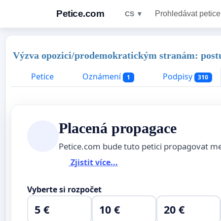
Petice.com
Prohledávat petice
CS ▼
Výzva opozici/prodemokratickým stranám: postup
Petice
Oznámení
Podpisy
1
310
Placená propagace
Petice.com bude tuto petici propagovat m
Zjistit více...
Vyberte si rozpočet
5 €
10 €
20 €