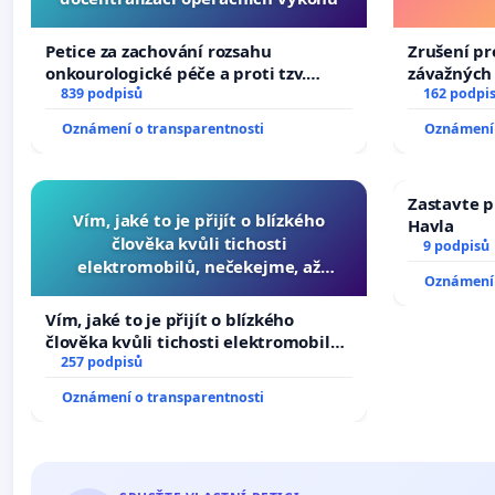
Petice za zachování rozsahu
Zrušení pr
onkourologické péče a proti tzv.
závažných 
docentralizaci operačních výkonů
839 podpisů
trestných 
162 podpi
Oznámení o transparentnosti
Oznámení 
Zastavte p
Vím, jaké to je přijít o blízkého
Havla
člověka kvůli tichosti
9 podpisů
elektromobilů, nečekejme, až
Oznámení 
přibydou další, zaveďme slyšitelná
auta!
Vím, jaké to je přijít o blízkého
člověka kvůli tichosti elektromobilů,
nečekejme, až přibydou další,
257 podpisů
zaveďme slyšitelná auta!
Oznámení o transparentnosti