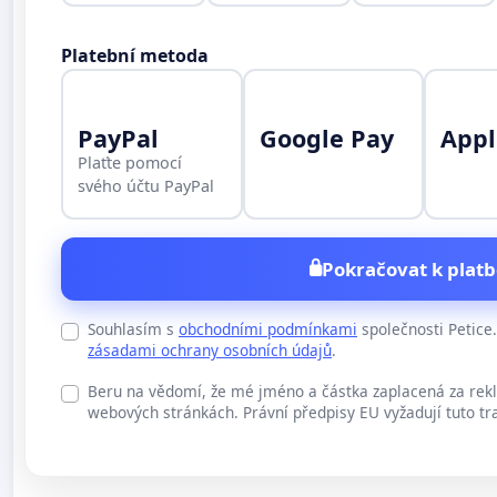
Platební metoda
PayPal
Google Pay
Appl
Plaťte pomocí
svého účtu PayPal
Pokračovat k platb
Souhlasím s
obchodními podmínkami
společnosti Petic
zásadami ochrany osobních údajů
.
Beru na vědomí, že mé jméno a částka zaplacená za rek
webových stránkách. Právní předpisy EU vyžadují tuto tr