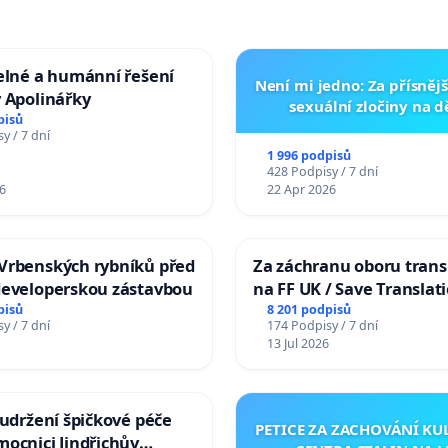
elné a humánní řešení
Není mi jedno: Za přísnějš
 Apolinářky
sexuální zločiny na 
pisů
y / 7 dní
1 996 podpisů
428 Podpisy / 7 dní
6
22 Apr 2026
Vrbenských rybníků před
Za záchranu oboru trans
developerskou zástavbou
na FF UK / Save Translat
Studies at the Faculty of 
pisů
8 201 podpisů
y / 7 dní
174 Podpisy / 7 dní
Charles University
13 Jul 2026
 udržení špičkové péče
PETICE ZA ZACHOVÁNÍ K
ocnici Jindřichův