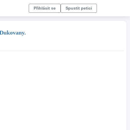
Přihlásit se
Spustit petici
 Dukovany.