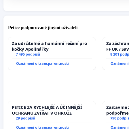
Petice podporované jinými uživateli
Za udržitelné a humánní řešení pro
Za záchran
kočky Apolinářky
FF UK / Sa
7 495 podpisů
the Faculty
8 201 podp
University
Oznámení o transparentnosti
Oznámení 
PETICE ZA RYCHLEJŠÍ A ÚČINNĚJŠÍ
Zastavme z
OCHRANU ZVÍŘAT V OHROŽE
podpořme 
29 podpisů
790 podpi
Oznámení o transparentnosti
Oznámení 