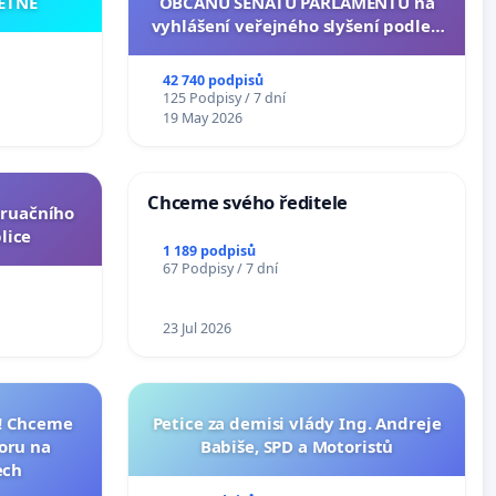
ETNÉ
OBČANŮ SENÁTU PARLAMENTU na
vyhlášení veřejného slyšení podle §
144 jednacího řádu Senátu k návrhu
na přijetí usnesení k podání ústavní
42 740 podpisů
žaloby na prezidenta republiky
125 Podpisy / 7 dní
19 May 2026
Chceme svého ředitele
truačního
lice
1 189 podpisů
67 Podpisy / 7 dní
23 Jul 2026
I! Chceme
Petice za demisi vlády Ing. Andreje
toru na
Babiše, SPD a Motoristů
ech