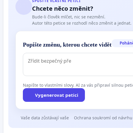
SPUSŤTE VLASTNÍ PETICI
Chcete něco změnit?
Bude-li člověk mlčet, nic se nezmění.
Autor této petice se rozhodl něco změnit a jednat.
Pohán
Popište změnu, kterou chcete vidět
Napište to vlastními slovy. AI za vás připraví silnou peti
Vygenerovat petici
Vaše data zůstávají vaše
Ochrana soukromí od návrhu