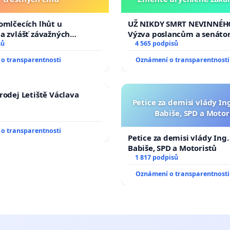
tragédie malé Viktorky 
opakovat!
omlčecích lhůt u
UŽ NIKDY SMRT NEVINNÉHO
a zvlášť závažných
Výzva poslancům a senáto
činů
sů
Změňte urychleně zákon, a
4 565 podpisů
tragédie malé Viktorky už
o transparentnosti
Oznámení o transparentnosti
opakovat!
rodej Letiště Václava
Petice za demisi vlády In
Babiše, SPD a Motor
o transparentnosti
Petice za demisi vlády Ing
Babiše, SPD a Motoristů
1 817 podpisů
Oznámení o transparentnosti