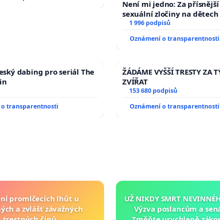
Není mi jedno: Za přísnější
sexuální zločiny na dětech
1 996 podpisů
Oznámení o transparentnosti
český dabing pro seriál The
ŽÁDÁME VYŠŠÍ TRESTY ZA 
in
ZVÍŘAT
153 680 podpisů
o transparentnosti
Oznámení o transparentnosti
ní promlčecích lhůt u
UŽ NIKDY SMRT NEVINNÉHO
ých a zvlášť závažných
Výzva poslancům a sen
trestných činů
Změňte urychleně zákon