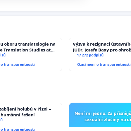
u oboru translatologie na
Výzva k rezignaci ústavní
ve Translation Studies at
JUDr. Josefa Baxy pro ohro
 of Arts, Charles
isů
ve spravedlivý proces
17 272 podpisů
o transparentnosti
Oznámení o transparentnosti
abíjení holubů v Plzni –
Není mi jedno: Za přísnějš
humánní řešení
sexuální zločiny na 
sů
o transparentnosti