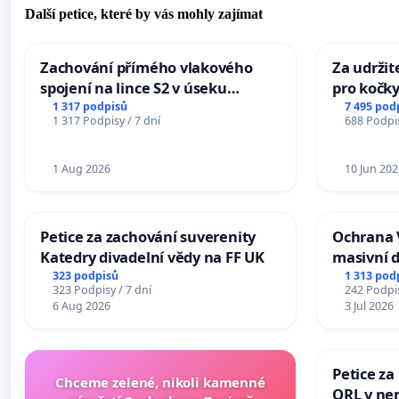
Další petice, které by vás mohly zajímat
Zachování přímého vlakového
Za udržit
spojení na lince S2 v úseku
pro kočky
Ostrava – Bohumín – Karviná –
1 317 podpisů
7 495 pod
1 317 Podpisy / 7 dní
688 Podpis
Mosty u Jablunkova
1 Aug 2026
10 Jun 202
Petice za zachování suverenity
Ochrana 
Katedry divadelní vědy na FF UK
masivní 
323 podpisů
1 313 pod
323 Podpisy / 7 dní
242 Podpis
6 Aug 2026
3 Jul 2026
Petice za
Chceme zelené, nikoli kamenné
ORL v nem