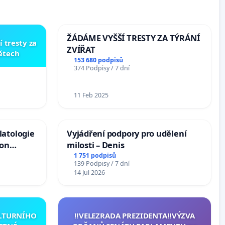
ŽÁDÁME VYŠŠÍ TRESTY ZA TÝRÁNÍ
í tresty za
ZVÍŘAT
dětech
153 680 podpisů
374 Podpisy / 7 dní
11 Feb 2025
latologie
Vyjádření podpory pro udělení
ion
milosti – Denis
Arts,
1 751 podpisů
139 Podpisy / 7 dní
14 Jul 2026
ULTURNÍHO
‼️VELEZRADA PREZIDENTA‼️VÝZVA