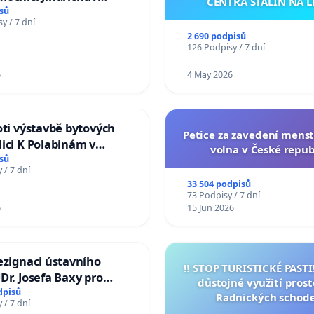
CENTRA STALIN NA L
sů
y / 7 dní
2 690 podpisů
126 Podpisy / 7 dní
6
4 May 2026
oti výstavbě bytových
Petice za zavedení mens
ici K Polabinám v
volna v České repub
ích
sů
 / 7 dní
33 504 podpisů
73 Podpisy / 7 dní
6
15 Jun 2026
ezignaci ústavního
‼️ STOP TURISTICKÉ PAST
Dr. Josefa Baxy pro
důstojné využití pros
důvěry ve spravedlivý
dpisů
Radnických schod
 / 7 dní