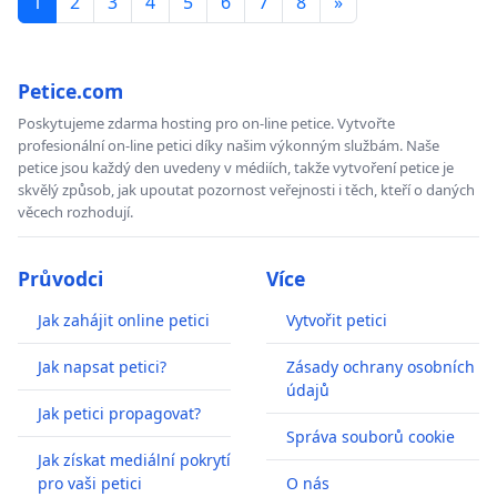
1
2
3
4
5
6
7
8
»
Petice.com
Poskytujeme zdarma hosting pro on-line petice. Vytvořte
profesionální on-line petici díky našim výkonným službám. Naše
petice jsou každý den uvedeny v médiích, takže vytvoření petice je
skvělý způsob, jak upoutat pozornost veřejnosti i těch, kteří o daných
věcech rozhodují.
Průvodci
Více
Jak zahájit online petici
Vytvořit petici
Jak napsat petici?
Zásady ochrany osobních
údajů
Jak petici propagovat?
Správa souborů cookie
Jak získat mediální pokrytí
pro vaši petici
O nás