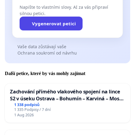
Napište to vlastními slovy. AI za vás připraví
silnou petici.
Vygenerovat petici
Vaše data zůstávají vaše
Ochrana soukromí od návrhu
Další petice, které by vás mohly zajímat
Zachování přímého vlakového spojení na lince
S2 v úseku Ostrava – Bohumín – Karviná – Mosty
u Jablunkova
1 338 podpisů
1 335 Podpisy / 7 dní
1 Aug 2026