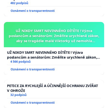
482 podpisů
Oznámení o transparentnosti
UŽ NIKDY SMRT NEVINNÉHO DÍTĚTE ! Výzva
poslancům a senátorům: Změňte urychleně zákon,
aby se tragédie malé Viktorky už nemohla
opakovat!
UŽ NIKDY SMRT NEVINNÉHO DÍTĚTE ! Výzva
poslancům a senátorům: Změňte urychleně zákon,
aby se tragédie malé Viktorky už nemohla opakovat!
4 566 podpisů
Oznámení o transparentnosti
PETICE ZA RYCHLEJŠÍ A ÚČINNĚJŠÍ OCHRANU ZVÍŘAT
V OHROŽE
32 podpisů
Oznámení o transparentnosti