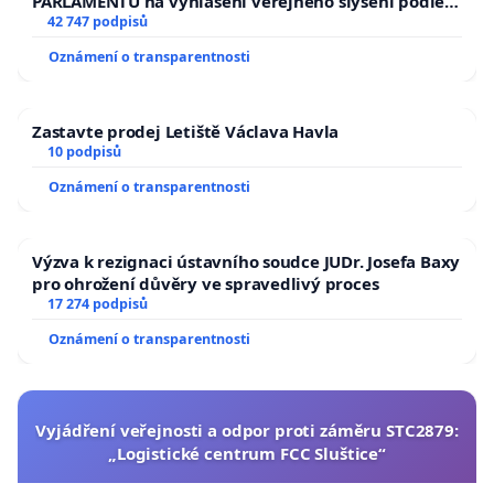
PARLAMENTU na vyhlášení veřejného slyšení podle §
144 jednacího řádu Senátu k návrhu na přijetí
42 747 podpisů
usnesení k podání ústavní žaloby na prezidenta
Oznámení o transparentnosti
republiky
Zastavte prodej Letiště Václava Havla
10 podpisů
Oznámení o transparentnosti
Výzva k rezignaci ústavního soudce JUDr. Josefa Baxy
pro ohrožení důvěry ve spravedlivý proces
17 274 podpisů
Oznámení o transparentnosti
Vyjádření veřejnosti a odpor proti záměru STC2879:
„Logistické centrum FCC Sluštice“