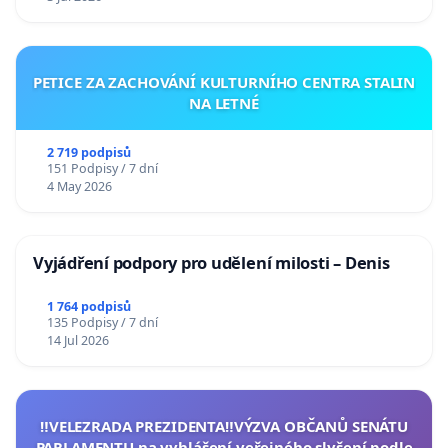
PETICE ZA ZACHOVÁNÍ KULTURNÍHO CENTRA STALIN
NA LETNÉ
2 719 podpisů
151 Podpisy / 7 dní
4 May 2026
Vyjádření podpory pro udělení milosti – Denis
1 764 podpisů
135 Podpisy / 7 dní
14 Jul 2026
‼️VELEZRADA PREZIDENTA‼️VÝZVA OBČANŮ SENÁTU
PARLAMENTU na vyhlášení veřejného slyšení podle