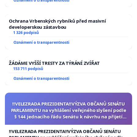
Oznámení o transparentnosti
Ochrana Vrbenských rybníků před masivní
developerskou zástavbou
1 326 podpisů
Oznámení o transparentnosti
ŽÁDÁME VYŠŠÍ TRESTY ZA TÝRÁNÍ ZVÍŘAT
153 711 podpisů
Oznámení o transparentnosti
‼️VELEZRADA PREZIDENTA‼️VÝZVA OBČANŮ SENÁTU
PARLAMENTU na vyhlášení veřejného slyšení podle
§ 144 jednacího řádu Senátu k návrhu na přijetí
usnesení k podání ústavní žaloby na prezidenta
republiky
‼️VELEZRADA PREZIDENTA‼️VÝZVA OBČANŮ SENÁTU