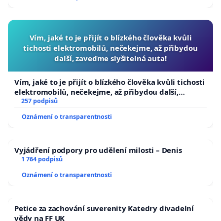
Vím, jaké to je přijít o blízkého člověka kvůli
tichosti elektromobilů, nečekejme, až přibydou
další, zaveďme slyšitelná auta!
Vím, jaké to je přijít o blízkého člověka kvůli tichosti
elektromobilů, nečekejme, až přibydou další,
zaveďme slyšitelná auta!
257 podpisů
Oznámení o transparentnosti
Vyjádření podpory pro udělení milosti – Denis
1 764 podpisů
Oznámení o transparentnosti
Petice za zachování suverenity Katedry divadelní
vědy na FF UK