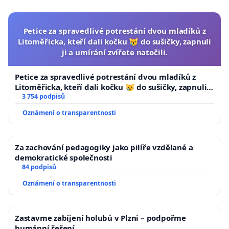
Petice za spravedlivé potrestání dvou mladíků z
Litoměřicka, kteří dali kočku 😿 do sušičky, zapnuli
ji a umírání zvířete natočili.
Petice za spravedlivé potrestání dvou mladíků z
Litoměřicka, kteří dali kočku 😿 do sušičky, zapnuli ji
a umírání zvířete natočili.
3 754 podpisů
Oznámení o transparentnosti
Za zachování pedagogiky jako pilíře vzdělané a
demokratické společnosti
84 podpisů
Oznámení o transparentnosti
Zastavme zabíjení holubů v Plzni – podpořme
humánní řešení