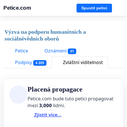
Petice.com
Spustit petici
Výzva na podporu humanitních a
sociálněvědních oborů
Petice
Oznámení
31
Podpisy
Zvláštní viditelnost
4 205
Placená propagace
Petice.com bude tuto petici propagovat
mezi
3,000
lidmi.
Zjistit více...