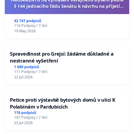
§ 144 jednacího řádu Senátu k návrhu na přijetí
usnesení k podání ústavní žaloby na prezidenta
republiky
42 747 podpisů
116 Podpisy / 7 dní
19 May 2026
Spravedlnost pro Grejsí: žádáme důkladné a
nestranné vyšetření
1 680 podpisů
111 Podpisy / 7 dní
22 Jul 2026
Petice proti výstavbě bytových domů v ulici K
Polabinám v Pardubicích
118 podpisů
107 Podpisy / 7 dní
23 Jul 2026