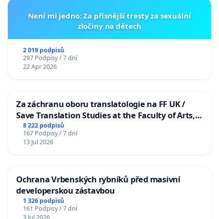
Není mi jedno: Za přísnější tresty za sexuální
zločiny na dětech
2 019 podpisů
297 Podpisy / 7 dní
22 Apr 2026
Za záchranu oboru translatologie na FF UK /
Save Translation Studies at the Faculty of Arts,
Charles University
8 222 podpisů
167 Podpisy / 7 dní
13 Jul 2026
Ochrana Vrbenských rybníků před masivní
developerskou zástavbou
1 326 podpisů
161 Podpisy / 7 dní
3 Jul 2026