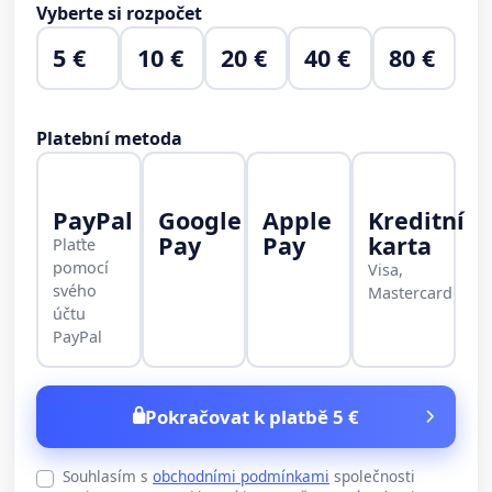
Vyberte si rozpočet
5 €
10 €
20 €
40 €
80 €
Platební metoda
PayPal
Google
Apple
Kreditní
Pay
Pay
karta
Plaťte
pomocí
Visa,
svého
Mastercard
účtu
PayPal
Pokračovat k platbě 5 €
Souhlasím s
obchodními podmínkami
společnosti